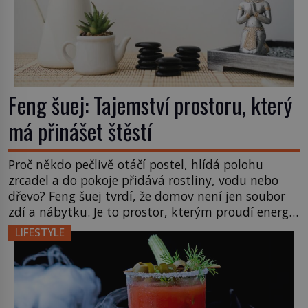
Feng šuej: Tajemství prostoru, který
má přinášet štěstí
Proč někdo pečlivě otáčí postel, hlídá polohu
zrcadel a do pokoje přidává rostliny, vodu nebo
dřevo? Feng šuej tvrdí, že domov není jen soubor
zdí a nábytku. Je to prostor, kterým proudí energie
čchi a jeho uspořádání může ovlivňovat, jak se v
LIFESTYLE
něm člověk cítí. Feng šuej má kořeny ve staré Číně
a jeho historie […]