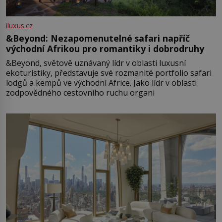
iluxus.cz
&Beyond: Nezapomenutelné safari napříč
východní Afrikou pro romantiky i dobrodruhy
&Beyond, světově uznávaný lídr v oblasti luxusní
ekoturistiky, představuje své rozmanité portfolio safari
lodgů a kempů ve východní Africe. Jako lídr v oblasti
zodpovědného cestovního ruchu organi