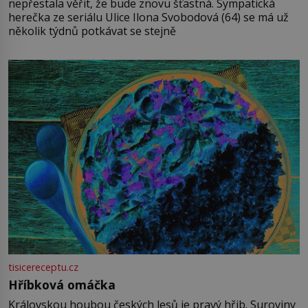
nepřestala věřit, že bude znovu šťastná. Sympatická
herečka ze seriálu Ulice Ilona Svobodová (64) se má už
několik týdnů potkávat se stejně
tisicereceptu.cz
Hříbková omáčka
Královskou houbou českých lesů je pravý hřib. Suroviny