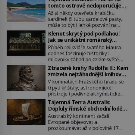
tomto ostrově nedoporučuje
pytlovat „mořské brambory“?
Až si někdy otevřete krabičku
sardinek či tubu sardelové pasty,
může to být i lehké pozvání na
cestu do srdce Středozemního
Klenot skrytý pod podlahou:
moře, na ostrov hrdých Sardů.
Jak se unikátní románský
Věděli jste, že to byl právě italský
poklad dostal do zapadlého
Příběh relikviáře svatého Maura
ostrov Sardinie, jenž těmto
Bečova?
dodnes fascinuje historiky i
produktům moře propůjčil své
milovníky záhad po celém světě.
jméno. Co dalšího je pro Sardinii
Tato románská zlatnická památka
typické a pro Středoevropana
Ztracené knihy Rudolfa II.: Kam
ze 13. století je po českých
zajímavé? Na mapách má […]
zmizela nejzáhadnější knihovna
korunovačních klenotech druhým
Evropy?
V komnatách Pražského hradu se
nejcennějším movitým majetkem v
třpytí křišťály, astronomické
České republice. Přestože byl
přístroje i podivné alchymistické
klenot v roce 1985 po dramatickém
rukopisy. Císař Rudolf II.
pátrání kriminalistů úspěšně
Tajemná Terra Australis:
shromažďuje vše, co souvisí s
nalezen, jeho minulost stále
Dopluly římské obchodní lodě
tajemstvím přírody, hvězd i
obestírá hustá mlha. Otázky, jak
až do Austrálie?
Australský kontinent začali
lidského poznání. Jenže po jeho
přesně se tato […]
Evropané objevovat a
smrti se jeho slavné sbírky začínají
prozkoumávat až v polovině 17.
rozpadat a část z nich mizí navždy.
století. Existuje však možnost, že