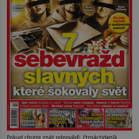
Pokud chcete znát odpověďi, čtrnáctideník