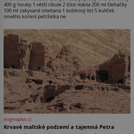
400 g houby 1 větší cibule 2 lžíce másla 200 ml šlehačky
100 ml zakysané smetana 1 bobkový list 5 kuliček
nového koření petrželka ne
enigmaplus.cz
Krvavé maltské podzemí a tajemná Petra