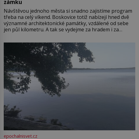
zámku
Návštěvou jednoho města si snadno zajistíme program
třeba na celý víkend. Boskovice totiž nabízejí hned dvě
významné architektonické památky, vzdálené od sebe
jen půl kilometru. A tak se vydejme za hradem i za
zámkem do krásné jihomoravské krajiny. Trhová osada
Boskovice na okraji Drahanské vrchoviny vznikla někdy
ve13. století, a už v roce 1313 kronikáři zaznamenali
epochalnisvet.cz