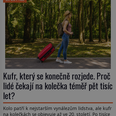
příchuť. Právě tahle drobná nepříjemnost přivede
amerického výrobce cigaretových náustků k
nápadu, který změní způsob pití po celém […]
Kufr, který se konečně rozjede. Proč
lidé čekají na kolečka téměř pět tisíc
let?
Kolo patří k nejstarším vynálezům lidstva, ale kufr
na kolečkách se objevuje až ve 20. století. Po tisíce