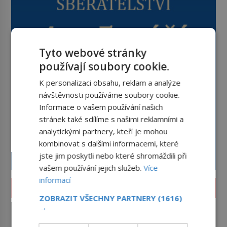
Tyto webové stránky
používají soubory cookie.
K personalizaci obsahu, reklam a analýze
návštěvnosti používáme soubory cookie.
Informace o vašem používání našich
stránek také sdílíme s našimi reklamními a
analytickými partnery, kteří je mohou
kombinovat s dalšími informacemi, které
jste jim poskytli nebo které shromáždili při
vašem používání jejich služeb.
Více
informací
VĚDA A TECHNIKA
ZOBRAZIT VŠECHNY PARTNERY
(1616)
Výbuch, muzeum a promenáda
→
v ulicích. Pět osudů