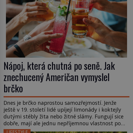
Nápoj, která chutná po seně. Jak
znechucený Američan vymyslel
brčko
Dnes je brčko naprostou samozřejmostí. Jenže
ještě v 19. století lidé upíjejí limonády i koktejly
dutými stébly žita nebo žitné slámy. Fungují sice
dobře, mají ale jednu nepříjemnou vlastnost po
chvíli se rozmáčejí a nápoji dodávají travnatou
LIFESTYLE