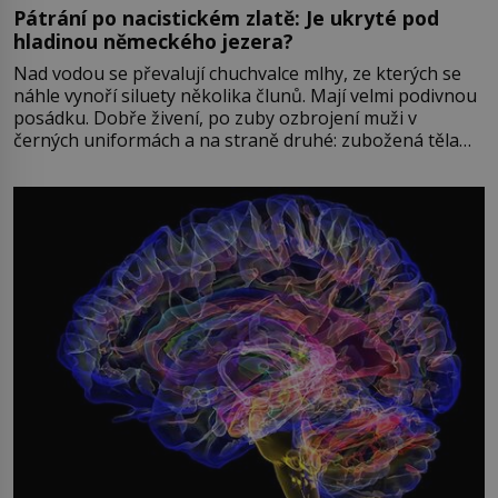
Pátrání po nacistickém zlatě: Je ukryté pod
hladinou německého jezera?
Nad vodou se převalují chuchvalce mlhy, ze kterých se
náhle vynoří siluety několika člunů. Mají velmi podivnou
posádku. Dobře živení, po zuby ozbrojení muži v
černých uniformách a na straně druhé: zubožená těla
oblečená v chatrných vězeňských hadrech. Co tato
přízračná scéna znamená? Je jaro roku 1945, druhá
světová válka se chýlí ke konci. Jezero Stolpsee