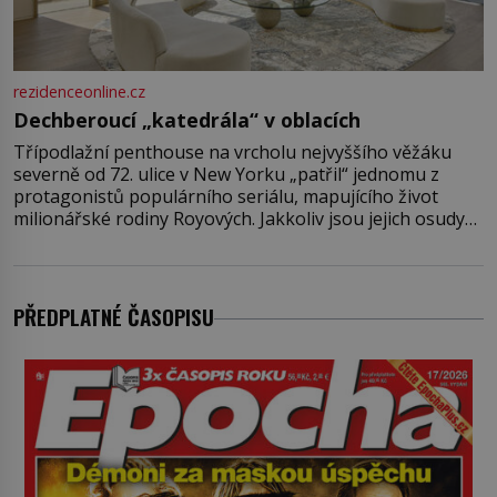
rezidenceonline.cz
Dechberoucí „katedrála“ v oblacích
Třípodlažní penthouse na vrcholu nejvyššího věžáku
severně od 72. ulice v New Yorku „patřil“ jednomu z
protagonistů populárního seriálu, mapujícího život
milionářské rodiny Royových. Jakkoliv jsou jejich osudy
fiktivní, nemovitosti, v nichž „žijí“, jsou velmi reálné.
Ohromující luxusní byt s pěti ložnicemi, čtyřmi
koupelnami a výhledem na Husdon Yards je přitom
jenom jednou z nemovitostí
PŘEDPLATNÉ ČASOPISU