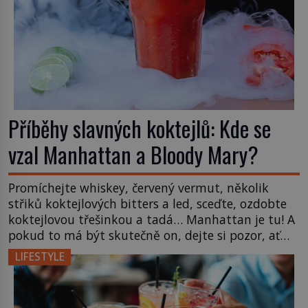
Příběhy slavných koktejlů: Kde se
vzal Manhattan a Bloody Mary?
Promíchejte whiskey, červený vermut, několik
střiků koktejlových bitters a led, sceďte, ozdobte
koktejlovou třešinkou a tadá… Manhattan je tu! A
pokud to má být skutečně on, dejte si pozor, ať
místo klasické americké rye whiskey či klidně
LIFESTYLE
bourbonu nepoužijete skotskou whisku. Co se
stane? Inu, koktejl bude stále skvělý, ale už to
nebude Manhattan ale […]