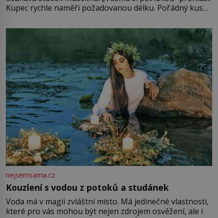
Kupec rychle naměří požadovanou délku. Pořádný kus
mu přitom zůstane za prsty… „Na šaty ho bude málo,
milostpaní. Stačí jenom na sukni,“ zhodnotí švadlena
množství růžového mušelínu. „Ošidili vás, podívejte.“
Vezme do ruky dřevěnou
nejsemsama.cz
Kouzlení s vodou z potoků a studánek
Voda má v magii zvláštní místo. Má jedinečné vlastnosti,
které pro vás mohou být nejen zdrojem osvěžení, ale i