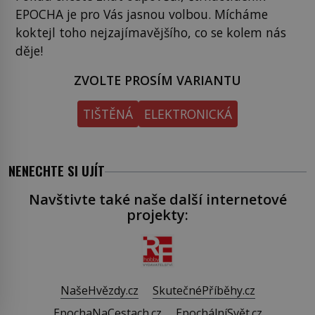
EPOCHA je pro Vás jasnou volbou. Mícháme
koktejl toho nejzajímavějšího, co se kolem nás
děje!
ZVOLTE PROSÍM VARIANTU
TIŠTĚNÁ
ELEKTRONICKÁ
NENECHTE SI UJÍT
Navštivte také naše další internetové
projekty:
NašeHvězdy.cz
SkutečnéPříběhy.cz
EpochaNaCestach.cz
EpochálníSvět.cz