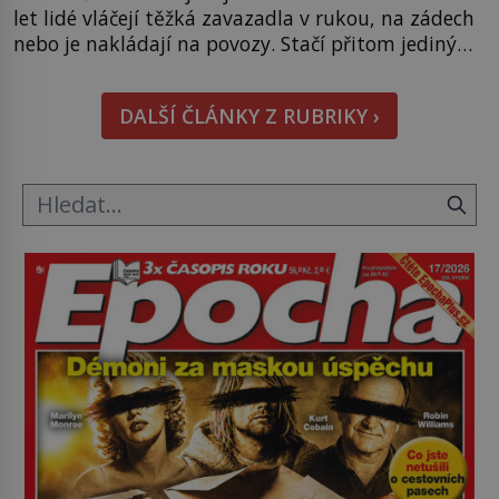
let lidé vláčejí těžká zavazadla v rukou, na zádech
nebo je nakládají na povozy. Stačí přitom jediný
nápad, připevnit ke kufru kolečka. Jenže právě ten
nikdo dlouho nedostane. Až jednou se na letišti
DALŠÍ ČLÁNKY Z RUBRIKY ›
ozve věta, která změní […]