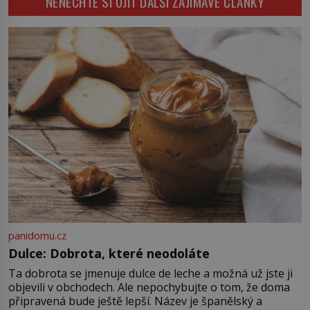
NENECHTE SI UJÍT DALŠÍ ZAJÍMAVÉ ČLÁNKY
pozornost dvojice zkušených
bychom jednou […]
astronomů. Namísto ní ale objeví
něco mnohem hmatatelnějšího.
Naprosto rekordní kometu!
Astronomové Pedro Bernardinelli a
Gary Bernstein mravenčí prací
zkoumají archivní snímky v rámci
Průzkumu temné energie […]
panidomu.cz
Dulce: Dobrota, které neodoláte
Ta dobrota se jmenuje dulce de leche a možná už jste ji
objevili v obchodech. Ale nepochybujte o tom, že doma
připravená bude ještě lepší. Název je španělský a