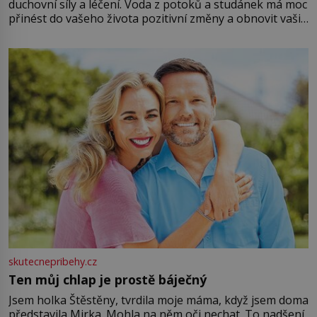
duchovní síly a léčení. Voda z potoků a studánek má moc
přinést do vašeho života pozitivní změny a obnovit vaši
energii. Využitím těchto přírodních zdrojů v magii
můžete obohatit své rituály a přinést do svého života
větší harmonii a klid. Je důležité
skutecnepribehy.cz
Ten můj chlap je prostě báječný
Jsem holka Štěstěny, tvrdila moje máma, když jsem doma
představila Mirka. Mohla na něm oči nechat. To nadšení