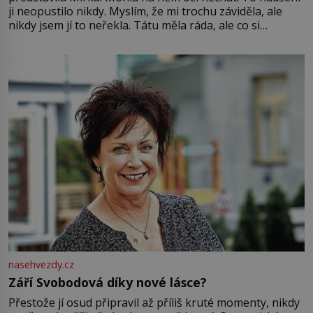
ji neopustilo nikdy. Myslím, že mi trochu záviděla, ale
nikdy jsem jí to neřekla. Tátu měla ráda, ale co si
pamatuji, tak jsme s Mirkem byli zamilovaní mnohem víc.
Jsme spolu moc rádi Tehdy byla jiná doba, když
nasehvezdy.cz
Září Svobodová díky nové lásce?
Přestože jí osud připravil až příliš kruté momenty, nikdy