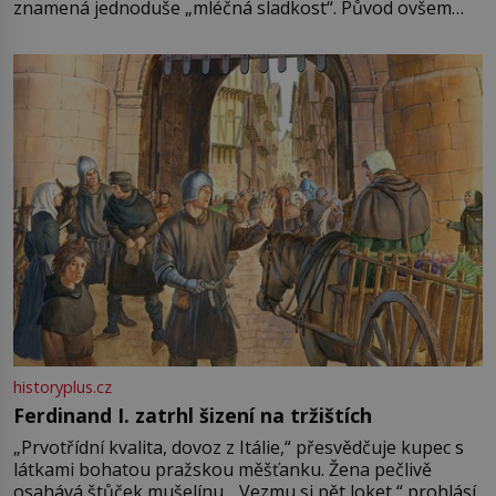
znamená jednoduše „mléčná sladkost“. Původ ovšem
není úplně jednoznačný, o autorství této receptury se
pře hned několik latinskoamerických zemí a k tomu
Francie, kde se traduje,
historyplus.cz
Ferdinand I. zatrhl šizení na tržištích
„Prvotřídní kvalita, dovoz z Itálie,“ přesvědčuje kupec s
látkami bohatou pražskou měšťanku. Žena pečlivě
osahává štůček mušelínu. „Vezmu si pět loket,“ prohlásí.