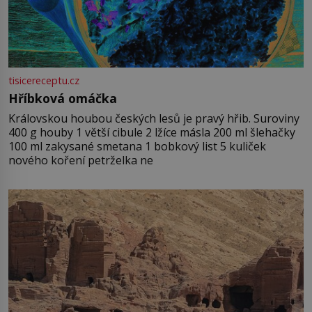
tisicereceptu.cz
Hříbková omáčka
Královskou houbou českých lesů je pravý hřib. Suroviny
400 g houby 1 větší cibule 2 lžíce másla 200 ml šlehačky
100 ml zakysané smetana 1 bobkový list 5 kuliček
nového koření petrželka ne