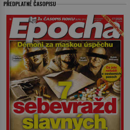
jenom jednou z nemovitostí
PŘEDPLATNÉ ČASOPISU