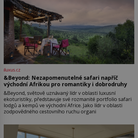
iluxus.cz
&Beyond: Nezapomenutelné safari napříč
východní Afrikou pro romantiky i dobrodruhy
&Beyond, světově uznávaný lídr v oblasti luxusní
ekoturistiky, představuje své rozmanité portfolio safari
lodgů a kempů ve východní Africe. Jako lídr v oblasti
zodpovědného cestovního ruchu organi