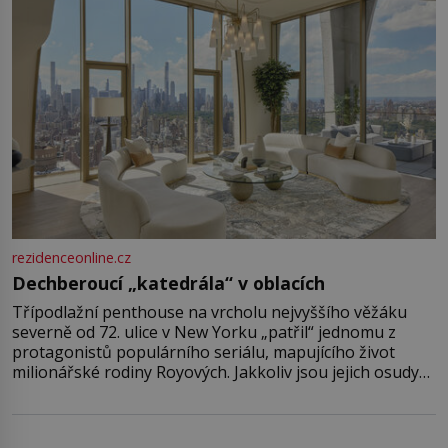
rezidenceonline.cz
Dechberoucí „katedrála“ v oblacích
Třípodlažní penthouse na vrcholu nejvyššího věžáku
severně od 72. ulice v New Yorku „patřil“ jednomu z
protagonistů populárního seriálu, mapujícího život
milionářské rodiny Royových. Jakkoliv jsou jejich osudy
fiktivní, nemovitosti, v nichž „žijí“, jsou velmi reálné.
Ohromující luxusní byt s pěti ložnicemi, čtyřmi
koupelnami a výhledem na Husdon Yards je přitom