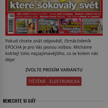
Pokud chcete znát odpověďi, čtrnáctideník
EPOCHA je pro Vás jasnou volbou. Mícháme
koktejl toho nejzajímavějšího, co se kolem nás
děje!
ZVOLTE PROSÍM VARIANTU
TIŠTĚNÁ
ELEKTRONICKÁ
NENECHTE SI UJÍT