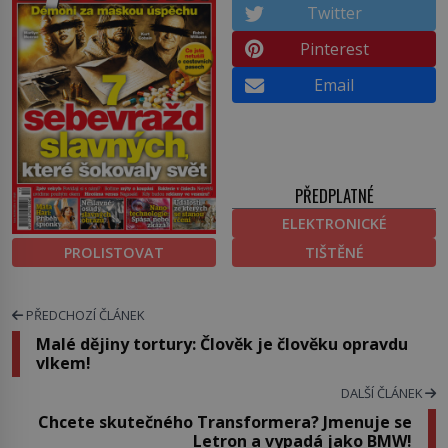
Twitter
Pinterest
Email
PŘEDPLATNÉ
ELEKTRONICKÉ
PROLISTOVAT
TIŠTĚNÉ
PŘEDCHOZÍ ČLÁNEK
Malé dějiny tortury: Člověk je člověku opravdu
vlkem!
DALŠÍ ČLÁNEK
Chcete skutečného Transformera? Jmenuje se
Letron a vypadá jako BMW!