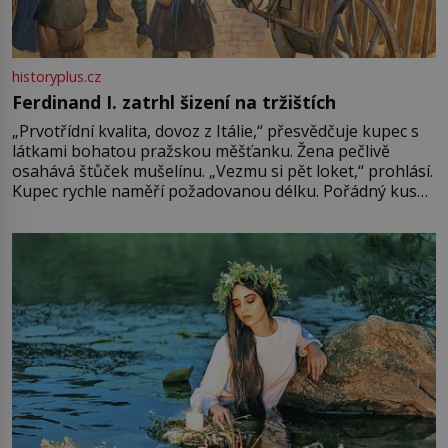
historyplus.cz
Ferdinand I. zatrhl šizení na tržištích
„Prvotřídní kvalita, dovoz z Itálie,“ přesvědčuje kupec s
látkami bohatou pražskou měšťanku. Žena pečlivě
osahává štůček mušelínu. „Vezmu si pět loket,“ prohlásí.
Kupec rychle naměří požadovanou délku. Pořádný kus
mu přitom zůstane za prsty… „Na šaty ho bude málo,
milostpaní. Stačí jenom na sukni,“ zhodnotí švadlena
množství růžového mušelínu. „Ošidili vás, podívejte.“
Vezme do ruky dřevěnou