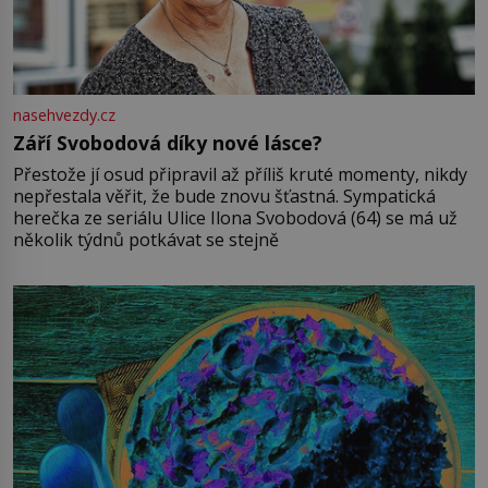
nasehvezdy.cz
Září Svobodová díky nové lásce?
Přestože jí osud připravil až příliš kruté momenty, nikdy
nepřestala věřit, že bude znovu šťastná. Sympatická
herečka ze seriálu Ulice Ilona Svobodová (64) se má už
několik týdnů potkávat se stejně