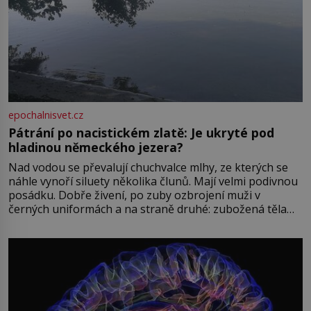
epochalnisvet.cz
Pátrání po nacistickém zlatě: Je ukryté pod
hladinou německého jezera?
Nad vodou se převalují chuchvalce mlhy, ze kterých se
náhle vynoří siluety několika člunů. Mají velmi podivnou
posádku. Dobře živení, po zuby ozbrojení muži v
černých uniformách a na straně druhé: zubožená těla
oblečená v chatrných vězeňských hadrech. Co tato
přízračná scéna znamená? Je jaro roku 1945, druhá
světová válka se chýlí ke konci. Jezero Stolpsee