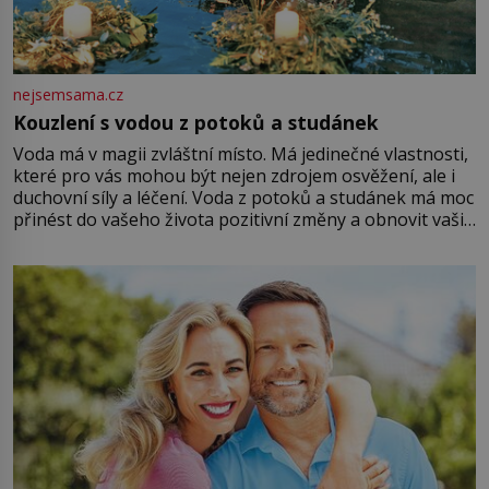
nejsemsama.cz
Kouzlení s vodou z potoků a studánek
Voda má v magii zvláštní místo. Má jedinečné vlastnosti,
které pro vás mohou být nejen zdrojem osvěžení, ale i
duchovní síly a léčení. Voda z potoků a studánek má moc
přinést do vašeho života pozitivní změny a obnovit vaši
energii. Využitím těchto přírodních zdrojů v magii
můžete obohatit své rituály a přinést do svého života
větší harmonii a klid. Je důležité