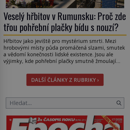
Veselý hřbitov v Rumunsku: Proč zde
třou pohřební plačky bídu s nouzí?
Hřbitov jako jeviště pro mystérium smrti. Mezi
hrobovými místy půda promáčená slzami, smutek
a vědomí konečnosti lidské existence. Jsou ale
výjimky, kde pohřební plačky smutně žmoulají
kapesníky nikoli při smutečním obřadu, ale při
pohledu na výši vyměřené podpory
DALŠÍ ČLÁNKY Z RUBRIKY ›
v nezaměstnanosti. Kam vás pozveme? Unikátní
hřbitov, který si vysloužil název „Veselý“, najdeme
v rumunské vesnici Sapanta, nedaleko hranic […]