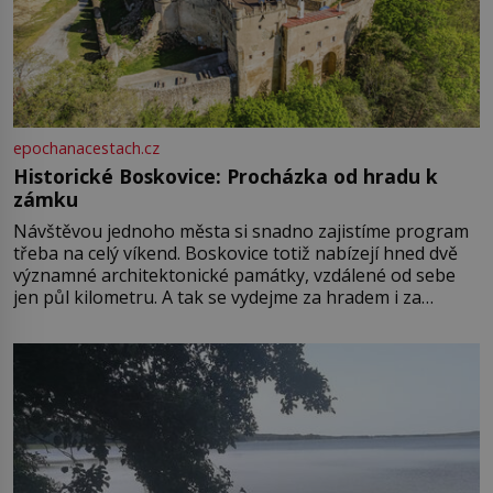
epochanacestach.cz
Historické Boskovice: Procházka od hradu k
zámku
Návštěvou jednoho města si snadno zajistíme program
třeba na celý víkend. Boskovice totiž nabízejí hned dvě
významné architektonické památky, vzdálené od sebe
jen půl kilometru. A tak se vydejme za hradem i za
zámkem do krásné jihomoravské krajiny. Trhová osada
Boskovice na okraji Drahanské vrchoviny vznikla někdy
ve13. století, a už v roce 1313 kronikáři zaznamenali