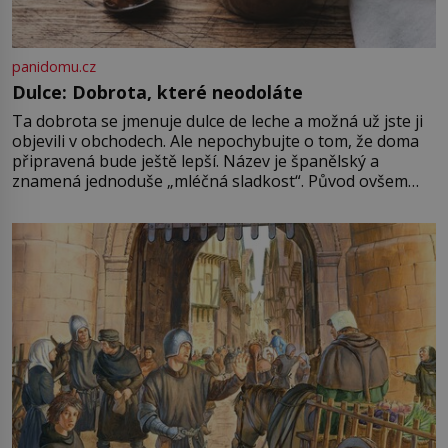
panidomu.cz
Dulce: Dobrota, které neodoláte
Ta dobrota se jmenuje dulce de leche a možná už jste ji
objevili v obchodech. Ale nepochybujte o tom, že doma
připravená bude ještě lepší. Název je španělský a
znamená jednoduše „mléčná sladkost“. Původ ovšem
není úplně jednoznačný, o autorství této receptury se
pře hned několik latinskoamerických zemí a k tomu
Francie, kde se traduje,