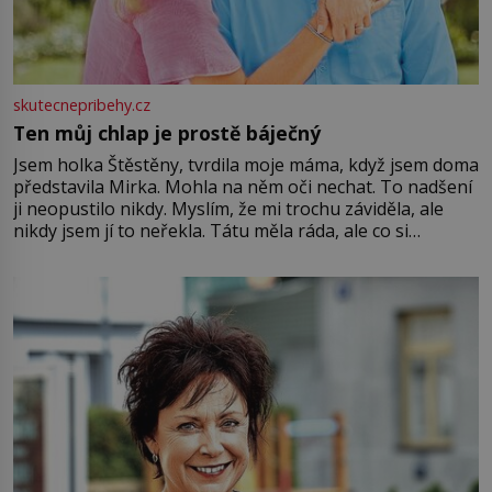
skutecnepribehy.cz
Ten můj chlap je prostě báječný
Jsem holka Štěstěny, tvrdila moje máma, když jsem doma
představila Mirka. Mohla na něm oči nechat. To nadšení
ji neopustilo nikdy. Myslím, že mi trochu záviděla, ale
nikdy jsem jí to neřekla. Tátu měla ráda, ale co si
pamatuji, tak jsme s Mirkem byli zamilovaní mnohem víc.
Jsme spolu moc rádi Tehdy byla jiná doba, když