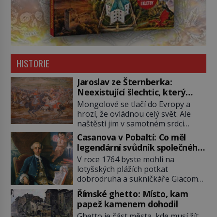
HISTORIE
Jaroslav ze Šternberka:
Neexistující šlechtic, který
z Moravy vyžene Mongoly
Mongolové se tlačí do Evropy a
hrozí, že ovládnou celý svět. Ale
naštěstí jim v samotném srdci
Evropy stojí v cestě malé, ale silné
Casanova v Pobaltí: Co měl
království, které dokáže
legendární svůdník společného
dobyvatelské hordy zastavit. Co
se svobodnými zednáři?
V roce 1764 byste mohli na
nedokáže žádná z asijských říší, co
lotyšských plážích potkat
nedokážou Němci – to dokáže
dobrodruha a sukničkáře Giacoma
český král. Nebo že by ne?
Casanovu. Jeho cesta k Baltskému
Mongolové od roku 1223 postupují
Římské ghetto: Místo, kam
moři však nebyla turistickým
podél Kaspického a Azovského
papež kamenem dohodil
výletem, ale ryze pracovní cestou
moře, […]
Ghetto je část města, kde musí žít,