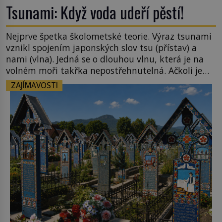
Tsunami: Když voda udeří pěstí!
Nejprve špetka školometské teorie. Výraz tsunami
vznikl spojením japonských slov tsu (přístav) a
nami (vlna). Jedná se o dlouhou vlnu, která je na
volném moři takřka nepostřehnutelná. Ačkoli je
vlnová délka tsunami i 300 kilometrů, výška vlny
ZAJÍMAVOSTI
na volném moři je maximálně 1,5 metru. Máme se
podobné obří vlny obávat i v Evropě? Vznik
tsunami si […]