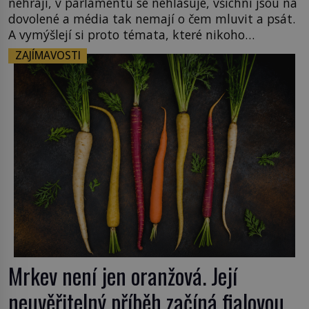
nehrají, v parlamentu se nehlasuje, všichni jsou na
dovolené a média tak nemají o čem mluvit a psát.
A vymýšlejí si proto témata, které nikoho
nezajímají. Proč je však ona letní doba spojovaná
ZAJÍMAVOSTI
zrovna s okurkami? Okurkovou sezónu známe už
od poloviny 19. století, ovšem jako Češi […]
Mrkev není jen oranžová. Její
neuvěřitelný příběh začíná fialovou