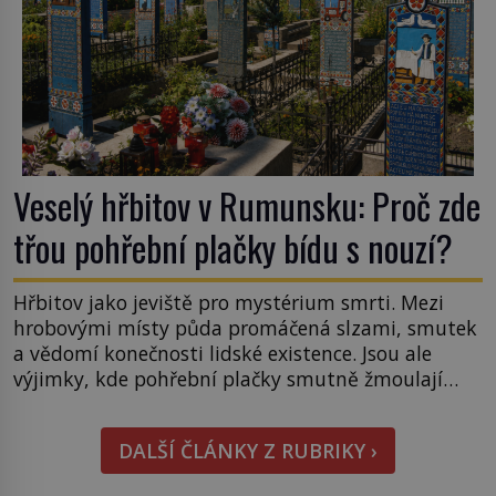
Veselý hřbitov v Rumunsku: Proč zde
třou pohřební plačky bídu s nouzí?
Hřbitov jako jeviště pro mystérium smrti. Mezi
hrobovými místy půda promáčená slzami, smutek
a vědomí konečnosti lidské existence. Jsou ale
výjimky, kde pohřební plačky smutně žmoulají
kapesníky nikoli při smutečním obřadu, ale při
pohledu na výši vyměřené podpory
DALŠÍ ČLÁNKY Z RUBRIKY ›
v nezaměstnanosti. Kam vás pozveme? Unikátní
hřbitov, který si vysloužil název „Veselý“, najdeme