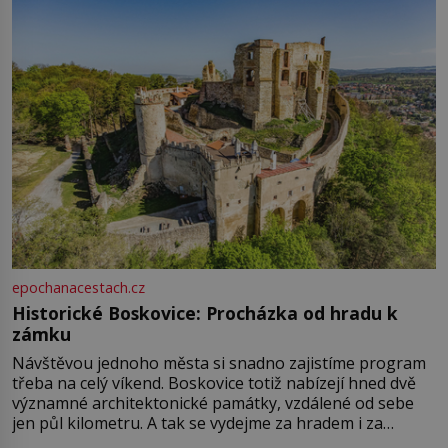
epochanacestach.cz
Historické Boskovice: Procházka od hradu k
zámku
Návštěvou jednoho města si snadno zajistíme program
třeba na celý víkend. Boskovice totiž nabízejí hned dvě
významné architektonické památky, vzdálené od sebe
jen půl kilometru. A tak se vydejme za hradem i za
zámkem do krásné jihomoravské krajiny. Trhová osada