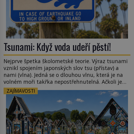
Tsunami: Když voda udeří pěstí!
Nejprve špetka školometské teorie. Výraz tsunami
vznikl spojením japonských slov tsu (přístav) a
nami (vlna). Jedná se o dlouhou vlnu, která je na
volném moři takřka nepostřehnutelná. Ačkoli je
vlnová délka tsunami i 300 kilometrů, výška vlny
ZAJÍMAVOSTI
na volném moři je maximálně 1,5 metru. Máme se
podobné obří vlny obávat i v Evropě? Vznik
tsunami si […]