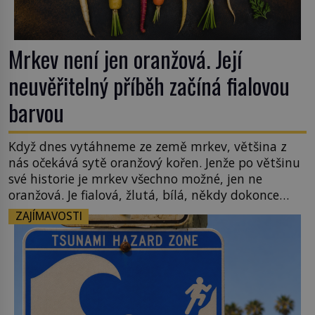
Mrkev není jen oranžová. Její
neuvěřitelný příběh začíná fialovou
barvou
Když dnes vytáhneme ze země mrkev, většina z
nás očekává sytě oranžový kořen. Jenže po většinu
své historie je mrkev všechno možné, jen ne
oranžová. Je fialová, žlutá, bílá, někdy dokonce
téměř černá. Až díky stovkám let pečlivého
ZAJÍMAVOSTI
šlechtění se z ní stává zelenina, bez které si českou
zahradu ani nedokážeme představit. Její příběh je
[…]