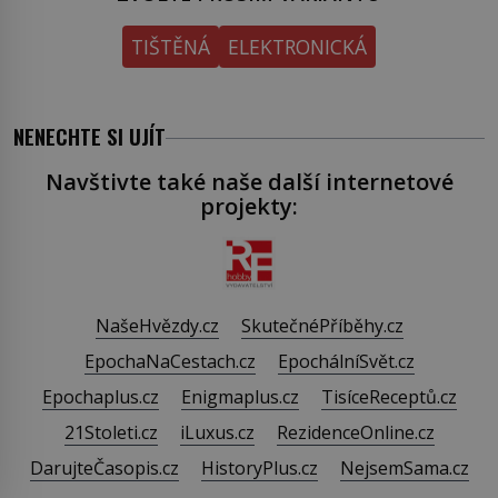
TIŠTĚNÁ
ELEKTRONICKÁ
NENECHTE SI UJÍT
Navštivte také naše další internetové
projekty:
NašeHvězdy.cz
SkutečnéPříběhy.cz
EpochaNaCestach.cz
EpochálníSvět.cz
Epochaplus.cz
Enigmaplus.cz
TisíceReceptů.cz
21Stoleti.cz
iLuxus.cz
RezidenceOnline.cz
DarujteČasopis.cz
HistoryPlus.cz
NejsemSama.cz