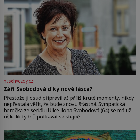
nasehvezdy.cz
Září Svobodová díky nové lásce?
Přestože jí osud připravil až příliš kruté momenty, nikdy
nepřestala věřit, že bude znovu šťastná. Sympatická
herečka ze seriálu Ulice Ilona Svobodová (64) se má už
několik týdnů potkávat se stejně