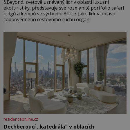
&Beyond, světově uznávaný lídr v oblasti luxusní
ekoturistiky, představuje své rozmanité portfolio safari
lodgů a kempů ve východní Africe. Jako lídr v oblasti
zodpovědného cestovního ruchu organi
rezidenceonline.cz
Dechberoucí „katedrála“ v oblacích