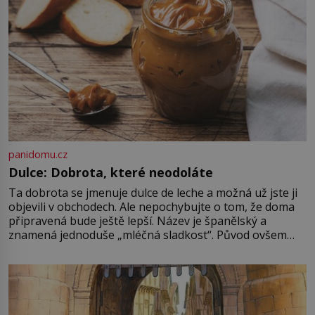
panidomu.cz
Dulce: Dobrota, které neodoláte
Ta dobrota se jmenuje dulce de leche a možná už jste ji
objevili v obchodech. Ale nepochybujte o tom, že doma
připravená bude ještě lepší. Název je španělský a
znamená jednoduše „mléčná sladkost“. Původ ovšem
není úplně jednoznačný, o autorství této receptury se
pře hned několik latinskoamerických zemí a k tomu
Francie, kde se traduje,