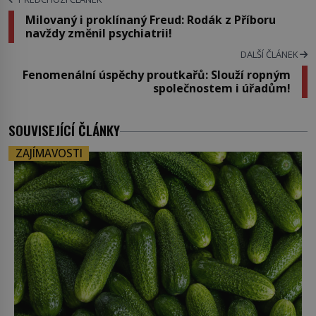
Milovaný i proklínaný Freud: Rodák z Příboru
navždy změnil psychiatrii!
DALŠÍ ČLÁNEK
Fenomenální úspěchy proutkařů: Slouží ropným
společnostem i úřadům!
SOUVISEJÍCÍ ČLÁNKY
ZAJÍMAVOSTI