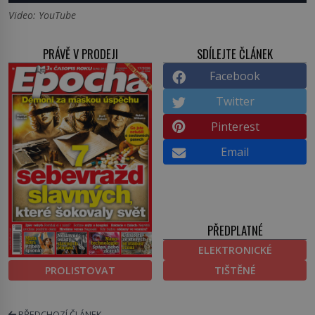
Video: YouTube
PRÁVĚ V PRODEJI
SDÍLEJTE ČLÁNEK
Facebook
Twitter
Pinterest
Email
PŘEDPLATNÉ
ELEKTRONICKÉ
PROLISTOVAT
TIŠTĚNÉ
PŘEDCHOZÍ ČLÁNEK