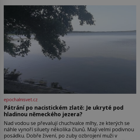
Boskovice na okraji Drahanské vrchoviny vznikla někdy
ve13. století, a už v roce 1313 kronikáři zaznamenali
epochalnisvet.cz
Pátrání po nacistickém zlatě: Je ukryté pod
hladinou německého jezera?
Nad vodou se převalují chuchvalce mlhy, ze kterých se
náhle vynoří siluety několika člunů. Mají velmi podivnou
posádku. Dobře živení, po zuby ozbrojení muži v