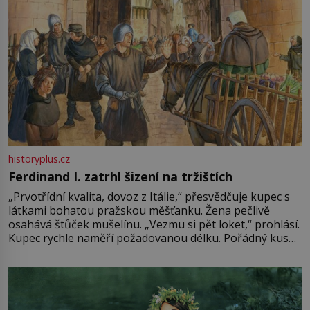
historyplus.cz
Ferdinand I. zatrhl šizení na tržištích
„Prvotřídní kvalita, dovoz z Itálie,“ přesvědčuje kupec s
látkami bohatou pražskou měšťanku. Žena pečlivě
osahává štůček mušelínu. „Vezmu si pět loket,“ prohlásí.
Kupec rychle naměří požadovanou délku. Pořádný kus
mu přitom zůstane za prsty… „Na šaty ho bude málo,
milostpaní. Stačí jenom na sukni,“ zhodnotí švadlena
množství růžového mušelínu. „Ošidili vás, podívejte.“
Vezme do ruky dřevěnou