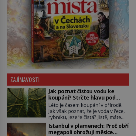
ZAJÍMAVOSTI
Jak poznat čistou vodu ke
koupání? Strčte hlavu pod
hladinu!
Léto je časem koupání v přírodě.
Jak však poznat, že je voda v řece,
rybníku, jezeře čistá? Jistě, máte
možnost využít informace
Istanbul v plamenech: Proč obří
hygieniků či podrobit křížovému
megapoli ohrožují měsíce
výslechu provozovatele přírodního