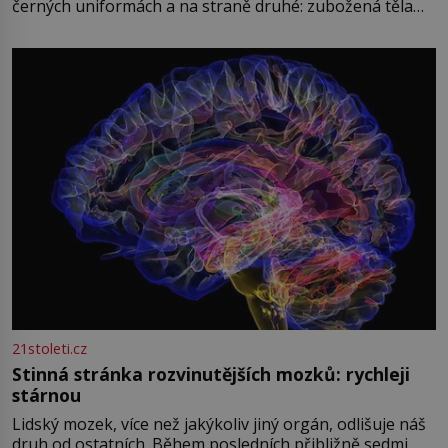
černých uniformách a na straně druhé: zubožená těla
oblečená v chatrných vězeňských hadrech. Co tato
přízračná scéna znamená? Je jaro roku 1945, druhá
světová válka se chýlí ke konci. Jezero Stolpsee
21stoleti.cz
Stinná stránka rozvinutějších mozků: rychleji
stárnou
Lidský mozek, více než jakýkoliv jiný orgán, odlišuje náš
druh od ostatních. Během posledních přibližně sedmi