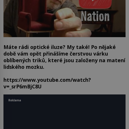
Máte rádi optické iluze? My také! Po nějaké
době vám opět přinášíme čerstvou várku
oblíbených triků, které jsou založeny na matení
lidského mozku.
https://www.youtube.com/watch?
v=_srP6mBjC8U
Reklama