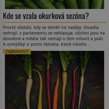
Kde se vzala okurková sezóna?
Prostě období, kdy se téměř nic neděje. Divadla
nehrají, v parlamentu se nehlasuje, všichni jsou na
dovolené a média tak nemají o čem mluvit a psát.
A vymýšlejí si proto témata, které nikoho
nezajímají. Proč je však ona letní doba spojovaná
ZAJÍMAVOSTI
zrovna s okurkami? Okurkovou sezónu známe už
od poloviny 19. století, ovšem jako Češi […]