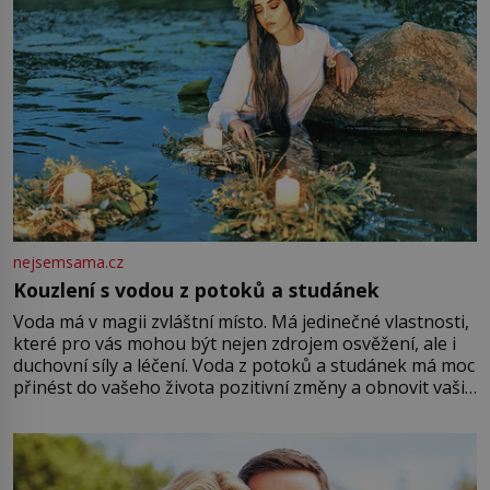
nejsemsama.cz
Kouzlení s vodou z potoků a studánek
Voda má v magii zvláštní místo. Má jedinečné vlastnosti,
které pro vás mohou být nejen zdrojem osvěžení, ale i
duchovní síly a léčení. Voda z potoků a studánek má moc
přinést do vašeho života pozitivní změny a obnovit vaši
energii. Využitím těchto přírodních zdrojů v magii
můžete obohatit své rituály a přinést do svého života
větší harmonii a klid. Je důležité