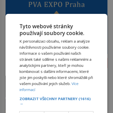
Tyto webové stránky
používají soubory cookie.
K personalizaci obsahu, reklam a analýze
návštěvnosti používáme soubory cookie.
Informace o vašem používání našich
stránek také sdílíme s našimi reklamními a
ZAJÍMAVOSTI
analytickými partnery, kteří je mohou
kombinovat s dalšími informacemi, které
Fenomenální skladatel Richard
Wagner: Půjčuje si peníze a už
jste jim poskytli nebo které shromáždili při
je nevrací!
vašem používání jejich služeb.
Více
Otec mu zemře na tyfus, když je mu
asi půl roku, a jeho otčímem se
informací
necelý rok poté stane Ludwig
ZOBRAZIT VŠECHNY PARTNERY
(1616)
Geyer (1779–1821). Je o pět let
Levandule: Fialová nádhera s
→
mladší, než matka Richarda
omamnou vůní
Wagnera (1813–1883) a podle