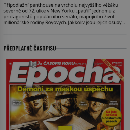
Třípodlažní penthouse na vrcholu nejvyššího věžáku
severně od 72. ulice v New Yorku „patřil“ jednomu z
protagonistů populárního seriálu, mapujícího život
milionářské rodiny Royových. Jakkoliv jsou jejich osudy
fiktivní, nemovitosti, v nichž „žijí“, jsou velmi reálné.
Ohromující luxusní byt s pěti ložnicemi, čtyřmi
koupelnami a výhledem na Husdon Yards je přitom
jenom jednou z nemovitostí
PŘEDPLATNÉ ČASOPISU