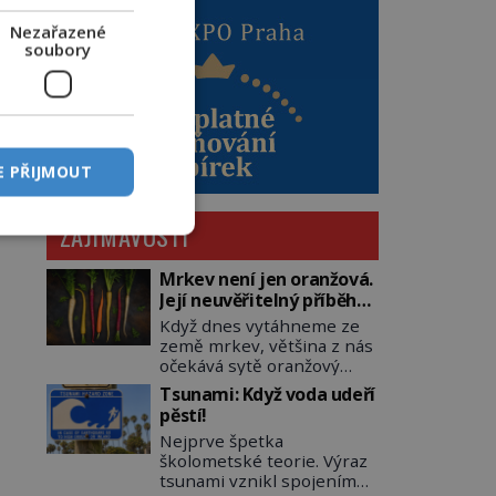
Nezařazené
soubory
E PŘIJMOUT
ZAJÍMAVOSTI
Mrkev není jen oranžová.
Její neuvěřitelný příběh
začíná fialovou barvou
Když dnes vytáhneme ze
země mrkev, většina z nás
očekává sytě oranžový
kořen. Jenže po většinu
Tsunami: Když voda udeří
své historie je mrkev
pěstí!
všechno možné, jen ne
Nejprve špetka
oranžová. Je fialová, žlutá,
školometské teorie. Výraz
bílá, někdy dokonce téměř
tsunami vznikl spojením
černá. Až díky stovkám let