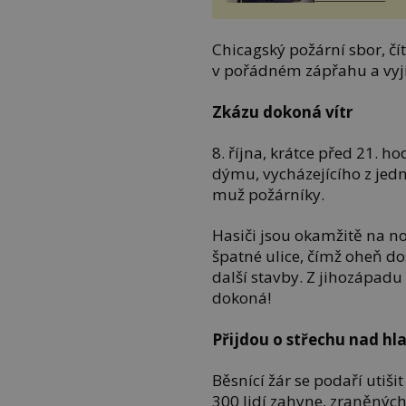
Chicagský požární sbor, čít
v pořádném zápřahu a vyjí
Zkázu dokoná vítr
8. října, krátce před 21. 
dýmu, vycházejícího z jedn
muž požárníky.
Hasiči jsou okamžitě na no
špatné ulice, čímž oheň do
další stavby. Z jihozápadu 
dokoná!
Přijdou o střechu nad hl
Běsnící žár se podaří utiši
300 lidí zahyne, zraněných 