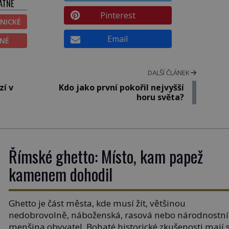
ATNÉ
Pinterest
NICKÉ
Email
ĚNÉ
DALŠÍ ČLÁNEK
zí v
Kdo jako první pokořil nejvyšší
horu světa?
Římské ghetto: Místo, kam papež
kamenem dohodil
Ghetto je část města, kde musí žít, většinou
nedobrovolně, náboženská, rasová nebo národnostní
menšina obyvatel. Bohaté historické zkušenosti mají 