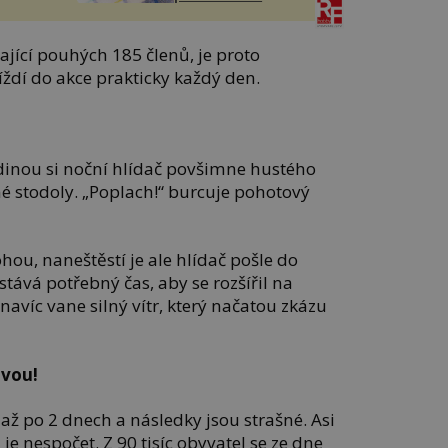
ající pouhých 185 členů, je proto
ždí do akce prakticky každý den.
hodinou si noční hlídač povšimne hustého
é stodoly. „Poplach!“ burcuje pohotový
hou, naneštěstí je ale hlídač pošle do
stává potřebný čas, aby se rozšířil na
navíc vane silný vítr, který načatou zkázu
avou!
t až po 2 dnech a následky jsou strašné. Asi
je nespočet. Z 90 tisíc obyvatel se ze dne