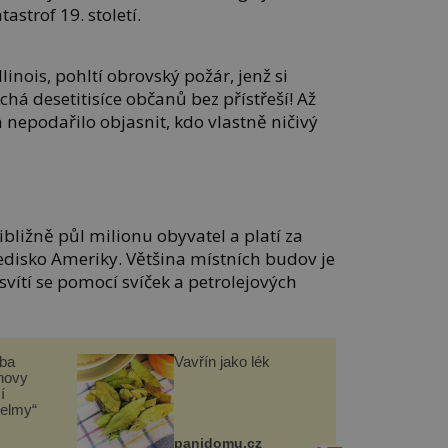
astrof 19. století.
linois, pohltí obrovský požár, jenž si
há desetitisíce občanů bez přístřeší! Až
nepodařilo objasnit, kdo vlastně ničivý
bližně půl milionu obyvatel a platí za
disko Ameriky. Většina místních budov je
svítí se pomocí svíček a petrolejových
čba
Vavřín jako lék
novy
í
helmy“
panidomu.cz