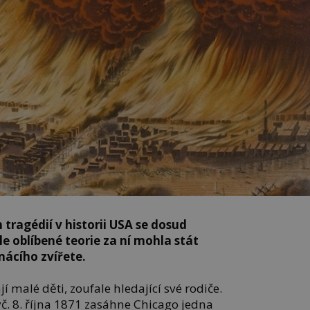
 tragédií v historii USA se dosud
le oblíbené teorie za ní mohla stát
ácího zvířete.
í malé děti, zoufale hledající své rodiče.
č. 8. října 1871 zasáhne Chicago jedna