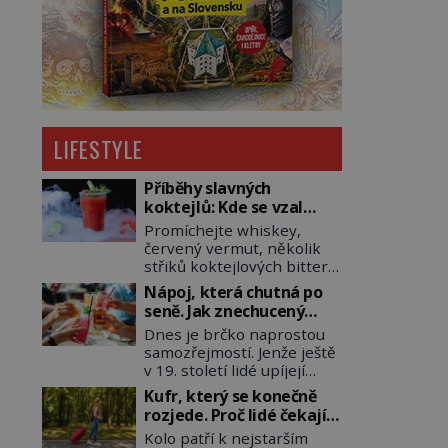
LIFESTYLE
Příběhy slavných
koktejlů: Kde se vzal
Manhattan a Bloody
Promíchejte whiskey,
Mary?
červený vermut, několik
střiků koktejlových bitters
a led, sceďte, ozdobte
Nápoj, která chutná po
koktejlovou třešinkou a
seně. Jak znechucený
tadá… Manhattan je tu! A
Američan vymyslel brčko
Dnes je brčko naprostou
pokud to má být skutečně
samozřejmostí. Jenže ještě
on, dejte si pozor, ať místo
v 19. století lidé upíjejí
klasické americké rye
limonády i koktejly dutými
whiskey či klidně
Kufr, který se konečně
stébly žita nebo žitné
bourbonu nepoužijete
rozjede. Proč lidé čekají
slámy. Fungují sice dobře,
skotskou whisku. Co se
na kolečka téměř pět
Kolo patří k nejstarším
mají ale jednu
stane? Inu, koktejl bude