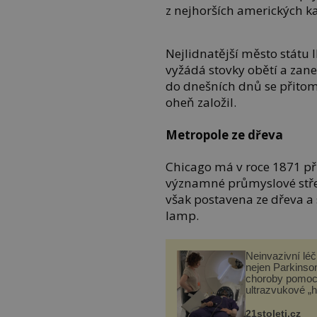
z nejhorších amerických kat
Nejlidnatější město státu Il
vyžádá stovky obětí a zanec
do dnešních dnů se přitom 
oheň založil.
Metropole ze dřeva
Chicago má v roce 1871 při
významné průmyslové stře
však postavena ze dřeva a 
lamp.
Neinvazivní lé
nejen Parkinso
choroby pomoc
ultrazvukové „
21stoleti.cz