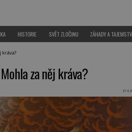
IKA
HISTORIE
SVĚT ZLOČINU
ZÁHADY A TAJEMSTV
j kráva?
 Mohla za něj kráva?
21.4.2