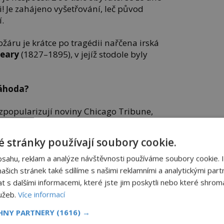
 Je zahájeno vyšetřování, leč původ
í.
áru je krátce po tragédii nařčena irská
Leary
(1827–1895), v jejíž stodole byly
náhoda?
ě zpopularizují noviny Chicago Tribune,
působila ženina kráva, jež kopnutím
 stránky používají soubory cookie.
bsahu, reklam a analýze návštěvnosti používáme soubory cookie. 
lidští
Gruzínské masové
šich stránek také sdílíme s našimi reklamními a analytickými partn
řed
knedlíčky
mohl
s dalšími informacemi, které jste jim poskytli nebo které shromá
u
lužeb.
Více informací
nejsemsama.cz
CHNY PARTNERY
(1616) →