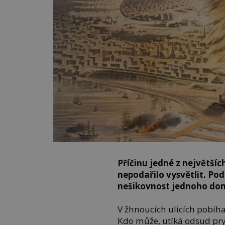
Příčinu jedné z největších
nepodařilo vysvětlit. Pod
nešikovnost jednoho dom
V žhnoucích ulicích pobíhaj
Kdo může, utíká odsud pry