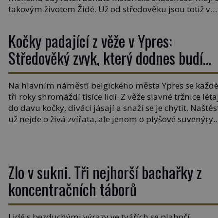
takovým životem Židé. Už od středověku jsou totiž v
každou chvíli nuceni v nějakém žít. Mezi ty nejslavněj
patří i římské ghetto založené v roce 1555. Pokud jde 
Kočky padající z věže v Ypres:
vztah k Židům, nemá se Řím čím chlubit. […]
Středověký zvyk, který dodnes budí
rozpaky
Na hlavním náměstí belgického města Ypres se každ
tři roky shromáždí tisíce lidí. Z věže slavné tržnice léta
do davu kočky, diváci jásají a snaží se je chytit. Naštěs
už nejde o živá zvířata, ale jenom o plyšové suvenýry.
Kdysi to ale bylo jinak. Tato veselá podívaná připomí
jeden z nejpodivnějších a zároveň nejkrutějších zvyk
[…]
Zlo v sukni. Tři nejhorší bachařky z
koncentračních táborů
Lidé s bezduchými výrazy ve tvářích se plahočí