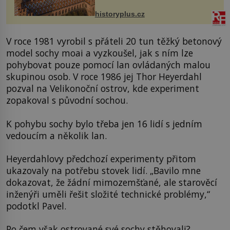
na něm dal mimořádně záležet. Jeho
stavební plány by při ...
historyplus.cz
V roce 1981 vyrobil s přáteli 20 tun těžký betonový
model sochy moai a vyzkoušel, jak s ním lze
pohybovat pouze pomocí lan ovládaných malou
skupinou osob. V roce 1986 jej Thor Heyerdahl
pozval na Velikonoční ostrov, kde experiment
zopakoval s původní sochou.
K pohybu sochy bylo třeba jen 16 lidí s jedním
vedoucím a několik lan.
Heyerdahlovy předchozí experimenty přitom
ukazovaly na potřebu stovek lidí. „Bavilo mne
dokazovat, že žádní mimozemšťané, ale starověcí
inženýři uměli řešit složité technické problémy,“
podotkl Pavel.
Po čem však ostrované své sochy stěhovali?