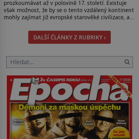
prozkoumávat až v polovině 17. století. Existuje
však možnost, že by se o tento vzdálený kontinent
mohly zajímat již evropské starověké civilizace, a
to o 15 století dříve? Již od starověku kartografové
zakreslovali do map záhadný kontinent Terra
DALŠÍ ČLÁNKY Z RUBRIKY ›
Australis – Jižní zemi. Proč? Do jisté míry to byl
smysl pro […]