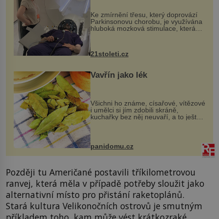
„helmy“
Ke zmírnění třesu, který doprovází
Parkinsonovu chorobu, je využívána
hluboká mozková stimulace, která
však vyžaduje vysoce invazivní
zákrok. Ultrazvuk zase není vhodný
k dostatečně přesnému zacílení ...
21stoleti.cz
Vavřín jako lék
Všichni ho známe, císařové, vítězové
i umělci si jím zdobili skráně,
kuchařky bez něj neuvaří, a to ještě
nevíte, že bobkový list může výrazně
zmírnit některé naše neduhy.
Obsahuje v malém množství ně...
panidomu.cz
Později tu Američané postavili tříkilometrovou
ranvej, která měla v případě potřeby sloužit jako
alternativní místo pro přistání raketoplánů.
Stará kultura Velikonočních ostrovů je smutným
příkladem toho, kam může vést krátkozraké