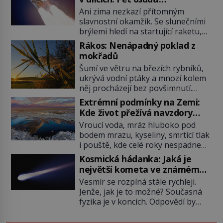
nejslavnějších raketoplánů
Ani zima nezkazí přítomným
slavnostní okamžik. Se slunečními
brýlemi hledí na startující raketu,
která má do vesmíru vynést kromě
Rákos: Nenápadný poklad z
posádky také obyčejnou učitelku.
mokřadů
Po několika sekundách všem
Šumí ve větru na březích rybníků,
ztuhnou úsměvy, stroj totiž
ukrývá vodní ptáky a mnozí kolem
exploduje. Jejich konstrukce není
něj procházejí bez povšimnutí.
z levného kraje, daňové poplatníky
Přesto právě rákos pomáhal stavět
stojí miliardy dolarů. Na druhou
Extrémní podmínky na Zemi:
domy, vyrábět lodě, zapisovat první
stranu zvládnou jen představitelné
Kde život přežívá navzdory
texty a inspiroval řadu pověstí.
věci. Na malé kousky Název:
všemu
Vroucí voda, mráz hluboko pod
Tato skromná, ale užitečná
Columbia První […]
bodem mrazu, kyseliny, smrtící tlak
rostlina provází člověka už tisíce
i pouště, kde celé roky nespadne
let. Většina lidí vnímá rákos jen jako
jediná kapka deště. Na první
obyčejnou kulisu letního koupání.
Kosmická hádanka: Jaká je
pohled místa, kde nemůže
Stačí se však podívat […]
největší kometa ve známém
existovat vůbec nic. Přesto právě
vesmíru?
Vesmír se rozpíná stále rychleji.
tady vědci objevují organismy,
Jenže, jak je to možné? Současná
které posouvají hranice života.
fyzika je v koncích. Odpovědí by
Každý nový nález mění naše
mohla být hypotetická temná
představy o tom, co všechno
energie. Právě na tu se zaměří