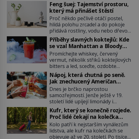
Feng šuej: Tajemství prostoru,
který má přinášet štěstí
Proč někdo pečlivě otáčí postel,
hlídá polohu zrcadel a do pokoje
přidává rostliny, vodu nebo dřevo?
Feng šuej tvrdí, že domov není jen
Příběhy slavných koktejlů: Kde
soubor zdí a nábytku. Je to prostor,
se vzal Manhattan a Bloody
kterým proudí energie čchi a jeho
Mary?
Promíchejte whiskey, červený
uspořádání může ovlivňovat, jak se
vermut, několik střiků koktejlových
v něm člověk cítí. Feng šuej má
bitters a led, sceďte, ozdobte
kořeny ve staré Číně a jeho historie
koktejlovou třešinkou a tadá…
[…]
Nápoj, která chutná po seně.
Manhattan je tu! A pokud to má být
Jak znechucený Američan
skutečně on, dejte si pozor, ať
vymyslel brčko
Dnes je brčko naprostou
místo klasické americké rye
samozřejmostí. Jenže ještě v 19.
whiskey či klidně bourbonu
století lidé upíjejí limonády i
nepoužijete skotskou whisku. Co
koktejly dutými stébly žita nebo
se stane? Inu, koktejl bude stále
Kufr, který se konečně rozjede.
žitné slámy. Fungují sice dobře,
skvělý, ale už to nebude
Proč lidé čekají na kolečka
mají ale jednu nepříjemnou
Manhattan ale […]
téměř pět tisíc let?
Kolo patří k nejstarším vynálezům
vlastnost po chvíli se rozmáčejí a
lidstva, ale kufr na kolečkách se
nápoji dodávají travnatou příchuť.
objevuje až ve 20. století. Po tisíce
Právě tahle drobná nepříjemnost