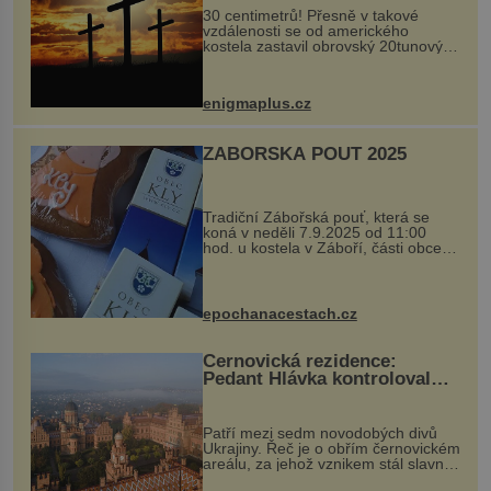
30 centimetrů! Přesně v takové
vzdálenosti se od amerického
kostela zastavil obrovský 20tunový
balvan, který se v květnu 2014
nečekaně odtrhl od nedaleké skály
při její demolici. Podle místních stojí
enigmaplus.cz
...
ZÁBOŘSKÁ POUŤ 2025
Tradiční Zábořská pouť, která se
koná v neděli 7.9.2025 od 11:00
hod. u kostela v Záboří, části obce
Kly u Mělníka. V programu naleznete
komentovanou prohlídku kostela,
dobovou hudbu, řemesla, atrakce...
epochanacestach.cz
Černovická rezidence:
Pedant Hlávka kontroloval
každou cihlu
Patří mezi sedm novodobých divů
Ukrajiny. Řeč je o obřím černovickém
areálu, za jehož vznikem stál slavný
český architekt Josef Hlávka. Ten si