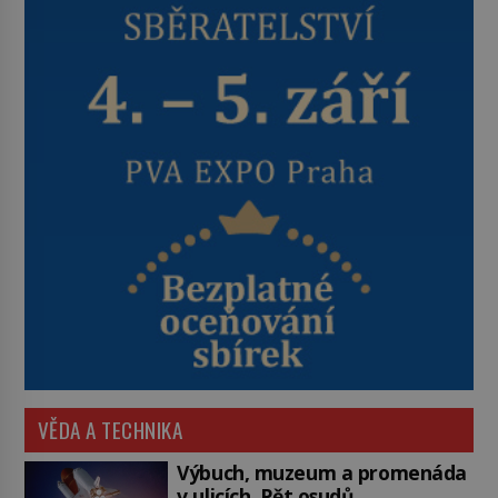
VĚDA A TECHNIKA
Výbuch, muzeum a promenáda
v ulicích. Pět osudů