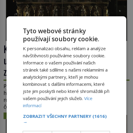
Tyto webové stránky
používají soubory cookie.
Klenot skrytý pod podlahou: Jak se
K personalizaci obsahu, reklam a analýze
návštěvnosti používáme soubory cookie.
unikátní románský poklad dostal do
Informace o vašem používání našich
zapadlého Bečova?
stránek také sdílíme s našimi reklamními a
analytickými partnery, kteří je mohou
kombinovat s dalšími informacemi, které
Příběh relikviáře svatého Maura dodnes fascinuje
jste jim poskytli nebo které shromáždili při
historiky i milovníky záhad po celém světě. Tato
vašem používání jejich služeb.
Více
románská zlatnická památka ze 13. století je po
informací
českých korunovačních klenotech druhým
nejcennějším movitým majetkem v České
ZÁHADY A TAJEMSTVÍ
ZOBRAZIT VŠECHNY PARTNERY
(1616)
republice. Přestože byl klenot v roce 1985 po
→
dramatickém pátrání kriminalistů úspěšně