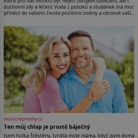
které pro vás mohou být nejen zdrojem osvěžení, ale i
duchovní síly a léčení. Voda z potoků a studánek má moc
přinést do vašeho života pozitivní změny a obnovit vaši
energii. Využitím těchto přírodních zdrojů v magii
můžete obohatit své rituály a přinést do svého života
větší harmonii a klid. Je důležité
skutecnepribehy.cz
Ten můj chlap je prostě báječný
Jsem holka Štěstěny, tvrdila moje máma, když jsem doma