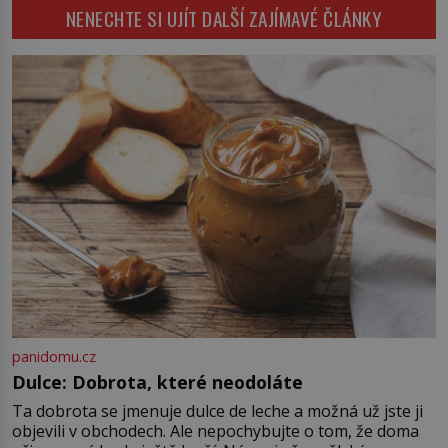
dokáže příroda a napovídá, kde
NENECHTE SI UJÍT DALŠÍ ZAJÍMAVÉ ČLÁNKY
pozornost dvojice zkušených
bychom jednou […]
astronomů. Namísto ní ale objeví
něco mnohem hmatatelnějšího.
Naprosto rekordní kometu!
Astronomové Pedro Bernardinelli a
Gary Bernstein mravenčí prací
zkoumají archivní snímky v rámci
Průzkumu temné energie […]
panidomu.cz
Dulce: Dobrota, které neodoláte
Ta dobrota se jmenuje dulce de leche a možná už jste ji
objevili v obchodech. Ale nepochybujte o tom, že doma