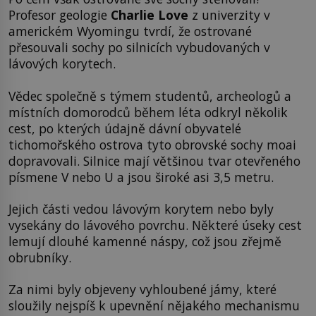
Profesor geologie
Charlie Love
z univerzity v
americkém Wyomingu tvrdí, že ostrované
přesouvali sochy po silnicích vybudovaných v
lávových korytech.
Vědec společně s týmem studentů, archeologů a
místních domorodců během léta odkryl několik
cest, po kterých údajně dávní obyvatelé
tichomořského ostrova tyto obrovské sochy moai
dopravovali. Silnice mají většinou tvar otevřeného
písmene V nebo U a jsou široké asi 3,5 metru.
Jejich části vedou lávovým korytem nebo byly
vysekány do lávového povrchu. Některé úseky cest
lemují dlouhé kamenné náspy, což jsou zřejmě
obrubníky.
Za nimi byly objeveny vyhloubené jámy, které
sloužily nejspíš k upevnění nějakého mechanismu