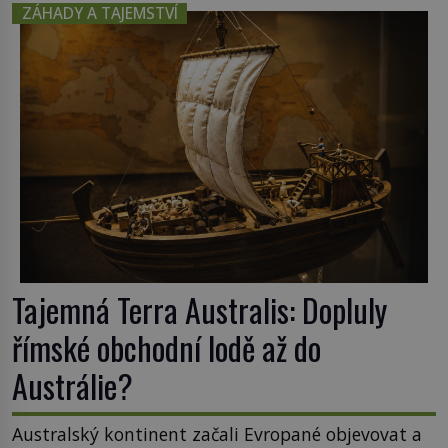
poznání. Jenže po jeho smrti se jeho slavné sbírky
ZÁHADY A TAJEMSTVÍ
začínají rozpadat a část z nich mizí navždy. Kdo
odnesl nejvzácnější knihy? A existují ještě někde
zapomenuté rukopisy, které nikdo […]
Tajemná Terra Australis: Dopluly
římské obchodní lodě až do
Austrálie?
Australský kontinent začali Evropané objevovat a