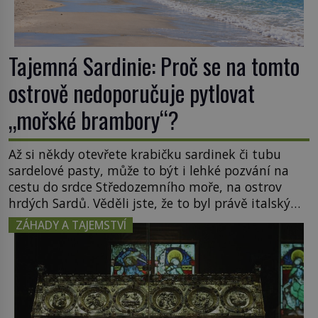
Tajemná Sardinie: Proč se na tomto
ostrově nedoporučuje pytlovat
„mořské brambory“?
Až si někdy otevřete krabičku sardinek či tubu
sardelové pasty, může to být i lehké pozvání na
cestu do srdce Středozemního moře, na ostrov
hrdých Sardů. Věděli jste, že to byl právě italský
ostrov Sardinie, jenž těmto produktům moře
ZÁHADY A TAJEMSTVÍ
propůjčil své jméno. Co dalšího je pro Sardinii
typické a pro Středoevropana zajímavé? Na
mapách má […]