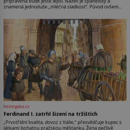
připravená bude ještě lepší. Název je španělský a
znamená jednoduše „mléčná sladkost“. Původ ovšem
není úplně jednoznačný, o autorství této receptury se
pře hned několik latinskoamerických zemí a k tomu
Francie, kde se traduje,
historyplus.cz
Ferdinand I. zatrhl šizení na tržištích
„Prvotřídní kvalita, dovoz z Itálie,“ přesvědčuje kupec s
látkami bohatou pražskou měšťanku. Žena pečlivě