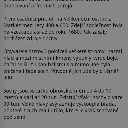
drancování přírodních zdrojů.
První osadníci připluli na Velikonoční ostrov z
Markéz mezi lety 400 a 600. Zdejší společnost byla
na vzestupu asi až do roku 1680. Pak začaly
docházet zdroje obživy.
Obyvatelé ostrovů pokáceli veškeré stromy, nastal
hlad a mezi místními kmeny vypukly tvrdé boje.
Začal se šířit i kanibalismus a mimo jiné byla
zničena i řada soch. Původně jich zde bylo téměř
900.
Sochy jsou vskutku obrovské, měří od 4 do 10
metrů a váží až 20 tun. Existují však i sochy o váze
90 tun. Velké hlavy zvýrazňuje vystouplá brada,
některé z nich mají i tělo, které je však schované
pod zemí.