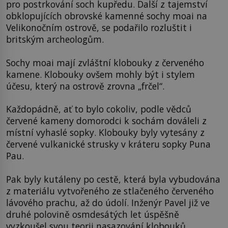
pro postrkování soch kupředu. Další z tajemství
obklopujících obrovské kamenné sochy moai na
Velikonočním ostrově, se podařilo rozluštit i
britským archeologům.
Sochy moai mají zvláštní klobouky z červeného
kamene. Klobouky ovšem mohly být i stylem
účesu, který na ostrově zrovna „frčel“.
Každopádně, ať to bylo cokoliv, podle vědců
červené kameny domorodci k sochám dováleli z
místní vyhaslé sopky. Klobouky byly vytesány z
červené vulkanické strusky v kráteru sopky Puna
Pau.
Pak byly kutáleny po cestě, která byla vybudována
z materiálu vytvořeného ze stlačeného červeného
lávového prachu, až do údolí. Inženýr Pavel již ve
druhé polovině osmdesátých let úspěšně
vyzkoušel svou teorii nasazování klobouků