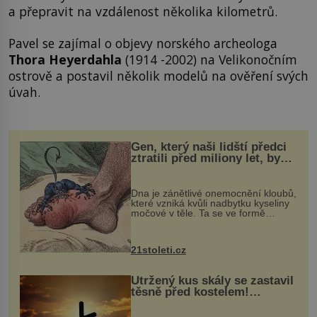
a přepravit na vzdálenost několika kilometrů.
Pavel se zajímal o objevy norského archeologa
Thora Heyerdahla
(1914 -2002) na Velikonočním
ostrově a postavil několik modelů na ověření svých
úvah.
Gen, který naši lidští předci
ztratili před miliony let, by
mohl pomoci s léčbou
„nemoci králů“
Dna je zánětlivé onemocnění kloubů,
které vzniká kvůli nadbytku kyseliny
močové v těle. Ta se ve formě
krystalků ukládá v blízkosti kloubů,
nejčastěji přitom postihuje palce na
nohou, a způsobuje bole...
21stoleti.cz
Utržený kus skály se zastavil
těsně před kostelem!
Ochránila ho boží síla?