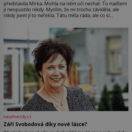
představila Mirka. Mohla na něm oči nechat. To nadšení
ji neopustilo nikdy. Myslím, že mi trochu záviděla, ale
nikdy jsem jí to neřekla. Tátu měla ráda, ale co si
pamatuji, tak jsme s Mirkem byli zamilovaní mnohem víc.
Jsme spolu moc rádi Tehdy byla jiná doba, když
nasehvezdy.cz
Září Svobodová díky nové lásce?