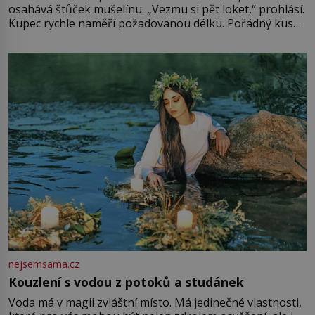
osahává štůček mušelínu. „Vezmu si pět loket,“ prohlásí.
Kupec rychle naměří požadovanou délku. Pořádný kus
mu přitom zůstane za prsty… „Na šaty ho bude málo,
milostpaní. Stačí jenom na sukni,“ zhodnotí švadlena
množství růžového mušelínu. „Ošidili vás, podívejte.“
Vezme do ruky dřevěnou
nejsemsama.cz
Kouzlení s vodou z potoků a studánek
Voda má v magii zvláštní místo. Má jedinečné vlastnosti,