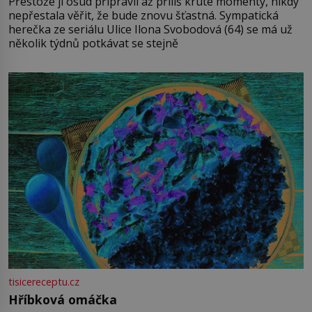
Přestože jí osud připravil až příliš kruté momenty, nikdy
nepřestala věřit, že bude znovu šťastná. Sympatická
herečka ze seriálu Ulice Ilona Svobodová (64) se má už
několik týdnů potkávat se stejně
tisicereceptu.cz
Hříbková omáčka