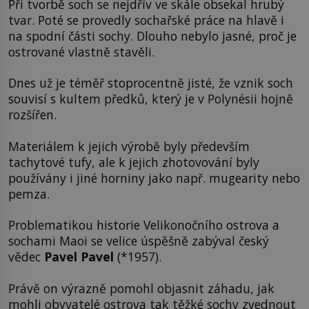
Při tvorbě soch se nejdřív ve skále obsekal hrubý
tvar. Poté se provedly sochařské práce na hlavě i
na spodní části sochy. Dlouho nebylo jasné, proč je
ostrované vlastně stavěli.
Dnes už je téměř stoprocentně jisté, že vznik soch
souvisí s kultem předků, který je v Polynésii hojně
rozšířen.
Materiálem k jejich výrobě byly především
tachytové tufy, ale k jejich zhotovování byly
používány i jiné horniny jako např. mugearity nebo
pemza.
Problematikou historie Velikonočního ostrova a
sochami Maoi se velice úspěšně zabýval český
vědec
Pavel Pavel
(*1957).
Právě on výrazně pomohl objasnit záhadu, jak
mohli obyvatelé ostrova tak těžké sochy zvednout