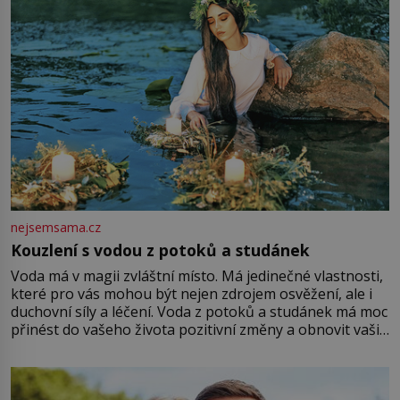
nejsemsama.cz
Kouzlení s vodou z potoků a studánek
Voda má v magii zvláštní místo. Má jedinečné vlastnosti,
které pro vás mohou být nejen zdrojem osvěžení, ale i
duchovní síly a léčení. Voda z potoků a studánek má moc
přinést do vašeho života pozitivní změny a obnovit vaši
energii. Využitím těchto přírodních zdrojů v magii
můžete obohatit své rituály a přinést do svého života
větší harmonii a klid. Je důležité