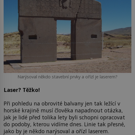
Narýsoval někdo stavební prvky a ořízl je laserem?
Laser? Těžko!
Při pohledu na obrovité balvany jen tak ležící v
horské krajině musí člověka napadnout otázka,
jak je lidé před tolika lety byli schopni opracovat
do podoby, kterou vidíme dnes. Linie tak přesné,
jako by je někdo narýsoval a ořízl laserem.