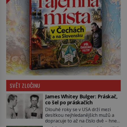
SVĚT ZLOČINU
James Whitey Bulger: Práskač,
co šel po práskačích
Dlouhé roky se v USA drží mezi
desítkou nejhledanějších mužů a
dopracuje to až na číslo dvě – hned
po Usámovi bin Ládinovi (1957–