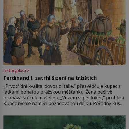
historyplus.cz
Ferdinand I. zatrhl šizení na tržištích
„Prvotřídní kvalita, dovoz z Itálie,“ přesvědčuje kupec s
látkami bohatou pražskou měšťanku. Žena pečlivě
osahává štůček mušelínu. „Vezmu si pět loket,“ prohlásí.
Kupec rychle naměří požadovanou délku. Pořádný kus
mu přitom zůstane za prsty… „Na šaty ho bude málo,
milostpaní. Stačí jenom na sukni,“ zhodnotí švadlena
množství růžového mušelínu. „Ošidili vás, podívejte.“
Vezme do ruky dřevěnou