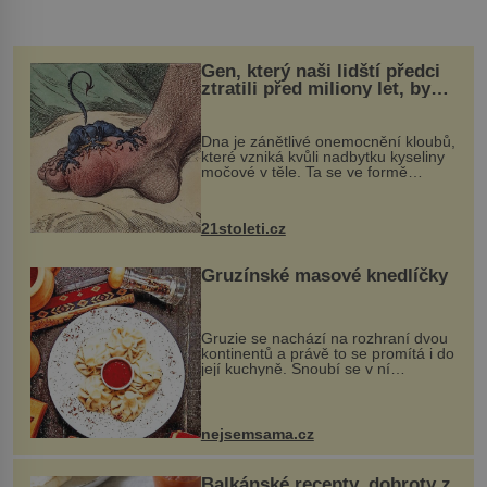
Gen, který naši lidští předci
ztratili před miliony let, by
mohl pomoci s léčbou
„nemoci králů“
Dna je zánětlivé onemocnění kloubů,
které vzniká kvůli nadbytku kyseliny
močové v těle. Ta se ve formě
krystalků ukládá v blízkosti kloubů,
nejčastěji přitom postihuje palce na
nohou, a způsobuje bole...
21stoleti.cz
Gruzínské masové knedlíčky
Gruzie se nachází na rozhraní dvou
kontinentů a právě to se promítá i do
její kuchyně. Snoubí se v ní
evropské a asijské chutě a díky tomu
vznikají rozmanité a chuťově bohaté
pokrmy, které rozhodně st...
nejsemsama.cz
Balkánské recepty, dobroty z