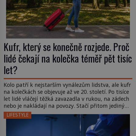
Kufr, který se konečně rozjede. Proč
lidé čekají na kolečka téměř pět tisíc
let?
Kolo patří k nejstarším vynálezům lidstva, ale kufr
na kolečkách se objevuje až ve 20. století. Po tisíce
let lidé vláčejí těžká zavazadla v rukou, na zádech
nebo je nakládají na povozy. Stačí přitom jediný
nápad, připevnit ke kufru kolečka. Jenže právě ten
LIFESTYLE
nikdo dlouho nedostane. Až jednou se na letišti
ozve věta, která změní […]