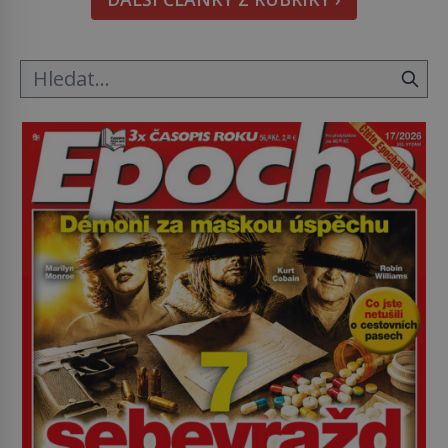
metody jsou překvapivě promyšlené a některé
principy používají chirurgové dodnes. Úplně první
[…]