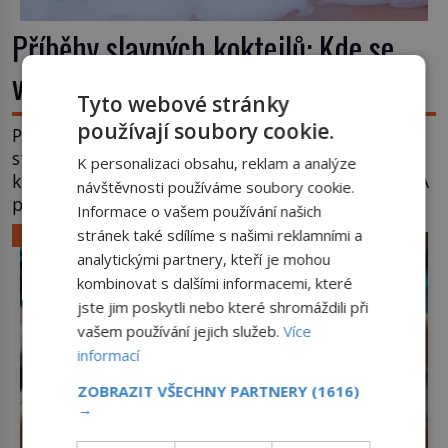
Příběhy slavných koktejlů: Kde se
vzal Manhattan a Bloody Mary?
Tyto webové stránky
používají soubory cookie.
Promíchejte whiskey, červený vermut, několik
střiků koktejlových bitters a led, sceďte, ozdobte
K personalizaci obsahu, reklam a analýze
koktejlovou třešinkou a tadá… Manhattan je tu! A
návštěvnosti používáme soubory cookie.
pokud to má být skutečně on, dejte si pozor, ať
Informace o vašem používání našich
místo klasické americké rye whiskey či klidně
LIFESTYLE
stránek také sdílíme s našimi reklamními a
bourbonu nepoužijete skotskou whisku. Co se
analytickými partnery, kteří je mohou
stane? Inu, koktejl bude stále skvělý, ale už to
kombinovat s dalšími informacemi, které
nebude Manhattan ale […]
jste jim poskytli nebo které shromáždili při
vašem používání jejich služeb.
Více
informací
ZOBRAZIT VŠECHNY PARTNERY
(1616)
→