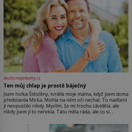
skutecnepribehy.cz
Ten můj chlap je prostě báječný
Jsem holka Štěstěny, tvrdila moje máma, když jsem doma
představila Mirka. Mohla na něm oči nechat. To nadšení
ji neopustilo nikdy. Myslím, že mi trochu záviděla, ale
nikdy jsem jí to neřekla. Tátu měla ráda, ale co si
pamatuji, tak jsme s Mirkem byli zamilovaní mnohem víc.
Jsme spolu moc rádi Tehdy byla jiná doba, když