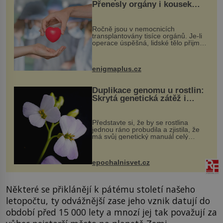
Přenesly orgány i kousek
osobnosti dárce?
Ročně jsou v nemocnicích
transplantovány tisíce orgánů. Je-li
operace úspěšná, lidské tělo přijme
darovaný orgán za své a pacient
může vést plnohodnotný život. Ale co
když při transplantaci nepřijímám...
enigmaplus.cz
Duplikace genomu u rostlin:
Skrytá genetická zátěž i
evoluční výhoda
Představte si, že by se rostlina
jednou ráno probudila a zjistila, že
má svůj genetický manuál celý
dvakrát. Přesně to se občas v
přírodě stane – a podle nového
výzkumu to může být pro druhy
epochalnisvet.cz
vstupenka...
Některé se přiklánějí k pátému století našeho
letopočtu, ty odvážnější zase jeho vznik datují do
období před 15 000 lety a mnozí jej tak považují za