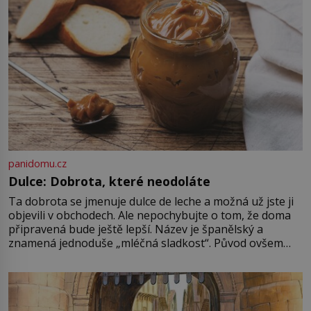
panidomu.cz
Dulce: Dobrota, které neodoláte
Ta dobrota se jmenuje dulce de leche a možná už jste ji
objevili v obchodech. Ale nepochybujte o tom, že doma
připravená bude ještě lepší. Název je španělský a
znamená jednoduše „mléčná sladkost“. Původ ovšem
není úplně jednoznačný, o autorství této receptury se
pře hned několik latinskoamerických zemí a k tomu
Francie, kde se traduje,