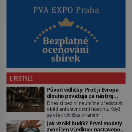
LIFESTYLE
Původ vidličky: Proč ji Evropa
dlouho považuje za nástroj
samotného satana?
Dnes si bez ní neumíme představit
oběd ani slavnostní hostinu. Když
se však vidlička v raném
středověku objevuje na evropských
Jak vznikl budík? První modely
stolech, vzbuzuje pohoršení,
zvoní jen v jedinou nastavenou