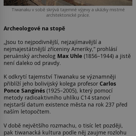
Tiwanaku v sobě skrývá tajemné výjevy a ukázky mistrné
architektonické práce.
Archeologové na stopě
„Jsou to nejpodivnější, nejzajímavější a
nejmajestátnější zříceniny Ameriky,“ prohlásí
peruánský archeolog
Max Uhle
(1856–1944) a jistě
není daleko od pravdy.
K odkrytí tajemství Tiwanaku se významněji
přiblíží jeho bolivijský kolega profesor
Carlos
Ponce Sanginés
(1925–2005), který pomocí
metody radioaktivního uhlíku C14 stanoví
nejstarší datum existence města na rok 237 před
naším letopočtem.
V době největšího rozmachu, o tisíc let později,
pak tiwanacká kultura podle něj zaujme rozlohu