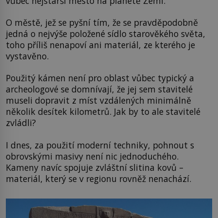
vůbec nejstarší město na planetě Zemi.
O městě, jež se pyšní tím, že se pravděpodobně
jedná o nejvýše položené sídlo starověkého světa,
toho příliš nenapoví ani materiál, ze kterého je
vystavěno.
Použitý kámen není pro oblast vůbec typický a
archeologové se domnívají, že jej sem stavitelé
museli dopravit z míst vzdálených minimálně
několik desítek kilometrů. Jak by to ale stavitelé
zvládli?
I dnes, za použití moderní techniky, pohnout s
obrovskými masivy není nic jednoduchého.
Kameny navíc spojuje zvláštní slitina kovů –
materiál, který se v regionu rovněž nenachází.