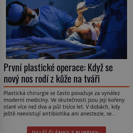
První plastické operace: Když se
nový nos rodí z kůže na tváři
Plastická chirurgie se často považuje za vynález
moderní medicíny. Ve skutečnosti jsou její kořeny
staré více než dva a půl tisíce let. V dobách, kdy
ještě neexistují antibiotika ani anestezie, se
odvážní lékaři pokoušejí vracet lidem tváře
znetvořené válkou, tresty nebo nehodami. Jejich
DALŠÍ ČLÁNKY Z RUBRIKY ›