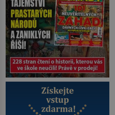
udaného bytu. Oním „kamarádem“
je ovšem jeden z nejslavnějších
vrahů, Jeffrey Dahmer (1960–1994).
Je 27. května 1991. […]