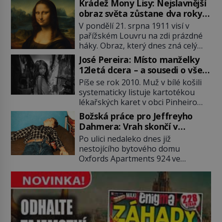
Krádež Mony Lisy: Nejslavnější
2011). To je James „Whitey“ Bulger
obraz světa zůstane dva roky
(1929–2018) viněný ze spoluúčasti
nezvěstný
V pondělí 21. srpna 1911 visí v
na 19 vraždách, vydírání a lichvy. A
pařížském Louvru na zdi prázdné
samozřejmě, krom toho je ještě
háky. Obraz, který dnes zná celý
drogový dealer, který neváhá
svět, je pryč. Zpočátku si nikdo
odstranit z cesty všechny práskače,
José Pereira: Místo manželky
nemyslí, že jde o krádež.
zatímco […]
12letá dcera – a sousedi o všem
Zaměstnanci jsou přesvědčeni, že
vědí!
Píše se rok 2010. Muž v bílé košili
Mona Lisa je jen v restaurátorské
systematicky listuje kartotékou
dílně nebo u fotografa. Když se
lékařských karet v obci Pinheiro
ukáže pravda, propukne jeden z
ležící asi 20 kilometrů od farmy s
největších honů na zloděje v […]
Božská práce pro Jeffreyho
podivínským majitelem. Něco tu
Dahmera: Vrah skončí v
nesedí. Ledaže… Ledaže by ta
tratolišti krve ve vězeňských
Po ulici nedaleko dnes již
mladá dívka z farmy byla ne
umývárnách
nestojícího bytového domu
manželkou, ale dcerou – a všechny
Oxfords Apartments 924 ve
ty děti byly zplozené v incestu. Na
wisconsinském Milwaukee se
sociálním odboru jednoho z […]
potácí zcela zmatený 14letý
Konerak Sinthasomphone. Když ho
zastaví policejní hlídka, ochable jí
nadiktuje adresu „jeho kamaráda“.
Strážníci ho dopraví zpět do