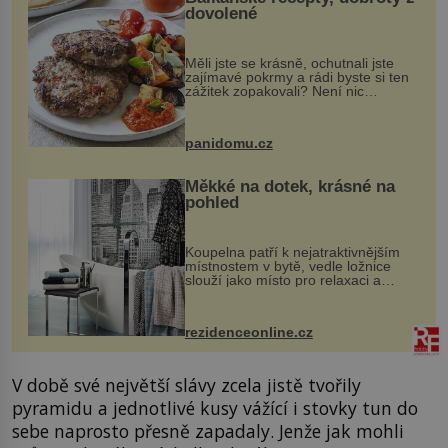
dovolené
Měli jste se krásně, ochutnali jste
zajímavé pokrmy a rádi byste si ten
zážitek zopakovali? Není nic
snazšího. Pljeskavica (10 porcí)
Možná jste ji ochutnali na dovolené v
bývalé Jugoslávii, lze ji vi...
panidomu.cz
Měkké na dotek, krásné na
pohled
Koupelna patří k nejatraktivnějším
místnostem v bytě, vedle ložnice
slouží jako místo pro relaxaci a
odpočinek. Koupelnový textil –
ručníky, osušky a koberečky –
mohou jako mávnutím kouzelného
rezidenceonline.cz
proutku...
V době své největší slávy zcela jistě tvořily
pyramidu a jednotlivé kusy vážící i stovky tun do
sebe naprosto přesně zapadaly. Jenže jak mohli