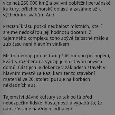
více než 250 000 km2 a ovlivní pobřežní peruánské
kultury, přilehlé horské oblasti a zasáhne až k
východním svahům And.
Precizní krásu potká nedbalost místních, kteří
zřejmě nedokážou její hodnotu docenit. Z
tajemného komplexu toho zbývá žalostně málo a
zub času není hlavním viníkem.
Místní nemají pro historii příliš mnoho pochopení,
kvádry rozeberou a využijí je na stavbu nových
domů. Část jich je dokonce v základech staveb v
hlavním městě La Paz, kam tento stavební
materiál ve 20. století putuje na korbách
nákladních aut.
Tajemství dávné kultury se tak ocitá před
nebezpečím lidské lhostejnosti a vypadá to, že
nám zůstane navždy neodhaleno.