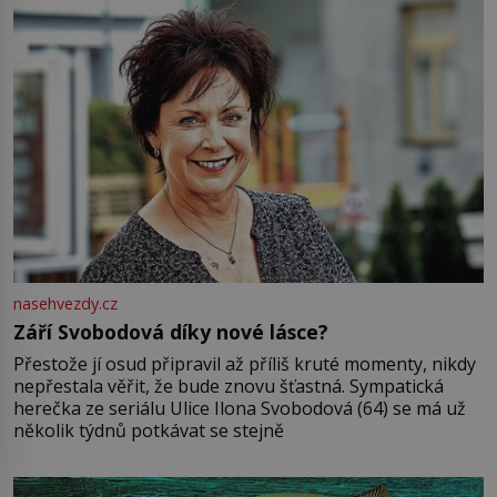
nasehvezdy.cz
Září Svobodová díky nové lásce?
Přestože jí osud připravil až příliš kruté momenty, nikdy
nepřestala věřit, že bude znovu šťastná. Sympatická
herečka ze seriálu Ulice Ilona Svobodová (64) se má už
několik týdnů potkávat se stejně