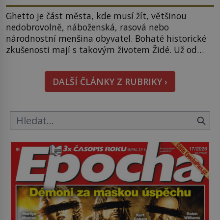
Ghetto je část města, kde musí žít, většinou
nedobrovolně, náboženská, rasová nebo
národnostní menšina obyvatel. Bohaté historické
zkušenosti mají s takovým životem Židé. Už od
středověku jsou totiž v každou chvíli nuceni v
nějakém žít. Mezi ty nejslavnější patří i římské
DALŠÍ ČLÁNKY Z RUBRIKY ›
ghetto založené v roce 1555. Pokud jde o vztah
k Židům, nemá se Řím čím chlubit. […]