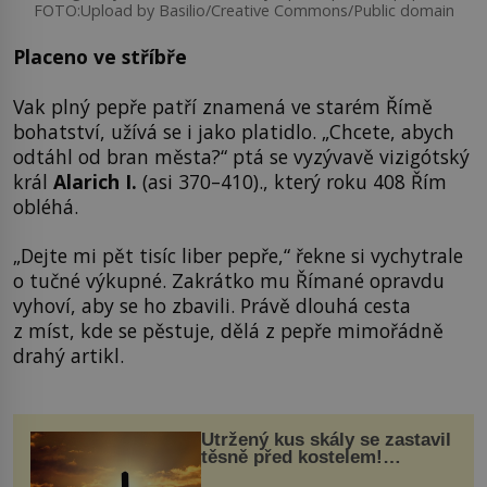
FOTO:Upload by Basilio/Creative Commons/Public domain
Placeno ve stříbře
Vak plný pepře patří znamená ve starém Římě
bohatství, užívá se i jako platidlo. „Chcete, abych
odtáhl od bran města?“ ptá se vyzývavě vizigótský
král
Alarich I.
(asi 370–410)., který roku 408 Řím
obléhá.
„Dejte mi pět tisíc liber pepře,“ řekne si vychytrale
o tučné výkupné. Zakrátko mu Římané opravdu
vyhoví, aby se ho zbavili. Právě dlouhá cesta
z míst, kde se pěstuje, dělá z pepře mimořádně
drahý artikl.
Utržený kus skály se zastavil
těsně před kostelem!
Ochránila ho boží síla?