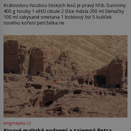
Královskou houbou českých lesů je pravý hřib. Suroviny
400 g houby 1 větší cibule 2 lžíce másla 200 ml šlehačky
100 ml zakysané smetana 1 bobkový list 5 kuliček
nového koření petrželka ne
enigmaplus.cz
Krvavé maltské podzemí a tajemná Petra