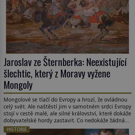
Jaroslav ze Šternberka: Neexistující
šlechtic, který z Moravy vyžene
Mongoly
Mongolové se tlačí do Evropy a hrozí, že ovládnou
celý svět. Ale naštěstí jim v samotném srdci Evropy
stojí v cestě malé, ale silné království, které dokáže
dobyvatelské hordy zastavit. Co nedokáže žádná
z asijských říší, co nedokážou Němci – to dokáže
HISTORIE
český král. Nebo že by ne? Mongolové od roku 1223