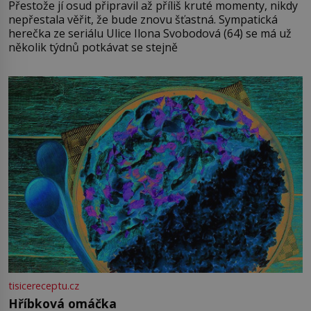
Přestože jí osud připravil až příliš kruté momenty, nikdy
nepřestala věřit, že bude znovu šťastná. Sympatická
herečka ze seriálu Ulice Ilona Svobodová (64) se má už
několik týdnů potkávat se stejně
tisicereceptu.cz
Hříbková omáčka