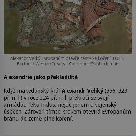
Alexandr Veliký Evropanům otevře cesty ke koření. FOTO:
Berthold Werner/Creative Commons/Public domain
Alexandrie jako překladiště
Když makedonský král
Alexandr Veliký
(356–323
př. n. l.) v roce 324 př. n. l. překročí se svojí
armádou řeku Indus, nejde jenom o vojenský
úspěch. Zároveň tímto krokem otevírá Evropanům
bránu do země plné koření.