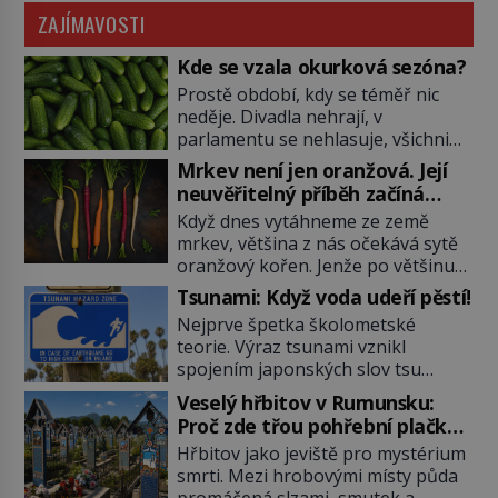
ZAJÍMAVOSTI
Kde se vzala okurková sezóna?
Prostě období, kdy se téměř nic
neděje. Divadla nehrají, v
parlamentu se nehlasuje, všichni
jsou na dovolené a média tak
Mrkev není jen oranžová. Její
nemají o čem mluvit a psát. A
neuvěřitelný příběh začíná
vymýšlejí si proto témata, které
fialovou barvou
Když dnes vytáhneme ze země
nikoho nezajímají. Proč je však ona
mrkev, většina z nás očekává sytě
letní doba spojovaná zrovna s
oranžový kořen. Jenže po většinu
okurkami? Okurkovou sezónu
své historie je mrkev všechno
známe už od poloviny 19. století,
Tsunami: Když voda udeří pěstí!
možné, jen ne oranžová. Je fialová,
ovšem jako Češi […]
Nejprve špetka školometské
žlutá, bílá, někdy dokonce téměř
teorie. Výraz tsunami vznikl
černá. Až díky stovkám let
spojením japonských slov tsu
pečlivého šlechtění se z ní stává
(přístav) a nami (vlna). Jedná se o
zelenina, bez které si českou
Veselý hřbitov v Rumunsku:
dlouhou vlnu, která je na volném
zahradu ani nedokážeme
Proč zde třou pohřební plačky
moři takřka nepostřehnutelná.
představit. Její příběh je […]
bídu s nouzí?
Hřbitov jako jeviště pro mystérium
Ačkoli je vlnová délka tsunami i 300
smrti. Mezi hrobovými místy půda
kilometrů, výška vlny na volném
promáčená slzami, smutek a