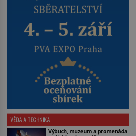
VĚDA A TECHNIKA
Výbuch, muzeum a promenáda