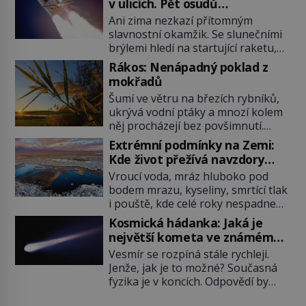
v ulicích. Pět osudů
nejslavnějších raketoplánů
Ani zima nezkazí přítomným
slavnostní okamžik. Se slunečními
brýlemi hledí na startující raketu,
která má do vesmíru vynést kromě
Rákos: Nenápadný poklad z
posádky také obyčejnou učitelku.
mokřadů
Po několika sekundách všem
Šumí ve větru na březích rybníků,
ztuhnou úsměvy, stroj totiž
ukrývá vodní ptáky a mnozí kolem
exploduje. Jejich konstrukce není
něj procházejí bez povšimnutí.
z levného kraje, daňové poplatníky
Přesto právě rákos pomáhal stavět
stojí miliardy dolarů. Na druhou
Extrémní podmínky na Zemi:
domy, vyrábět lodě, zapisovat první
stranu zvládnou jen představitelné
Kde život přežívá navzdory
texty a inspiroval řadu pověstí.
věci. Na malé kousky Název:
všemu
Vroucí voda, mráz hluboko pod
Tato skromná, ale užitečná
Columbia První […]
bodem mrazu, kyseliny, smrtící tlak
rostlina provází člověka už tisíce
i pouště, kde celé roky nespadne
let. Většina lidí vnímá rákos jen jako
jediná kapka deště. Na první
obyčejnou kulisu letního koupání.
Kosmická hádanka: Jaká je
pohled místa, kde nemůže
Stačí se však podívat […]
největší kometa ve známém
existovat vůbec nic. Přesto právě
vesmíru?
Vesmír se rozpíná stále rychleji.
tady vědci objevují organismy,
Jenže, jak je to možné? Současná
které posouvají hranice života.
fyzika je v koncích. Odpovědí by
Každý nový nález mění naše
mohla být hypotetická temná
představy o tom, co všechno