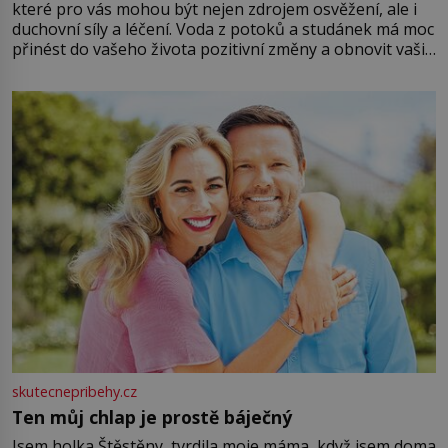
které pro vás mohou být nejen zdrojem osvěžení, ale i
duchovní síly a léčení. Voda z potoků a studánek má moc
přinést do vašeho života pozitivní změny a obnovit vaši
energii. Využitím těchto přírodních zdrojů v magii
můžete obohatit své rituály a přinést do svého života
větší harmonii a klid. Je důležité
skutecnepribehy.cz
Ten můj chlap je prostě báječný
Jsem holka Štěstěny, tvrdila moje máma, když jsem doma