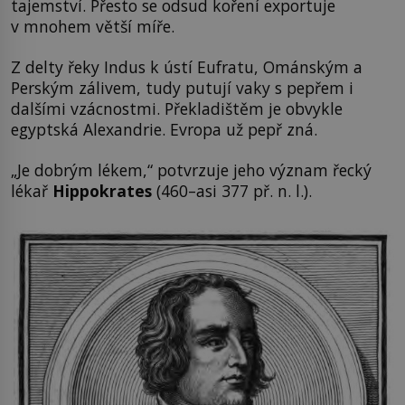
tajemství. Přesto se odsud koření exportuje
v mnohem větší míře.
Z delty řeky Indus k ústí Eufratu, Ománským a
Perským zálivem, tudy putují vaky s pepřem i
dalšími vzácnostmi. Překladištěm je obvykle
egyptská Alexandrie. Evropa už pepř zná.
„Je dobrým lékem,“ potvrzuje jeho význam řecký
lékař
Hippokrates
(460–asi 377 př. n. l.).