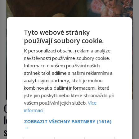
postupují podél Kaspického a Azovského moře, […]
Tyto webové stránky
používají soubory cookie.
K personalizaci obsahu, reklam a analýze
návštěvnosti používáme soubory cookie.
Informace o vašem používání našich
stránek také sdílíme s našimi reklamními a
analytickými partnery, kteří je mohou
kombinovat s dalšími informacemi, které
jste jim poskytli nebo které shromáždili při
vašem používání jejich služeb.
Více
Casanova v Pobaltí: Co měl
informací
legendární svůdník společného se
ZOBRAZIT VŠECHNY PARTNERY
(1616)
→
svobodnými zednáři?