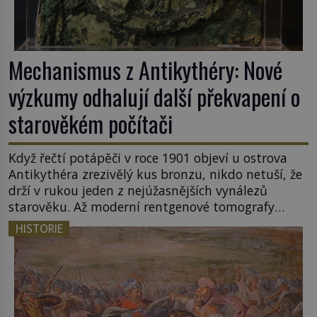
Mechanismus z Antikythéry: Nové
výzkumy odhalují další překvapení o
starověkém počítači
Když řečtí potápěči v roce 1901 objeví u ostrova
Antikythéra zrezivělý kus bronzu, nikdo netuší, že
drží v rukou jeden z nejúžasnějších vynálezů
starověku. Až moderní rentgenové tomografy
odhalí desítky ozubených kol ukrytých uvnitř.
HISTORIE
Mechanismus z Antikythéry je dnes považován za
nejstarší známý analogový počítač na světě. Přesto
ani po více než sto letech výzkumu […]