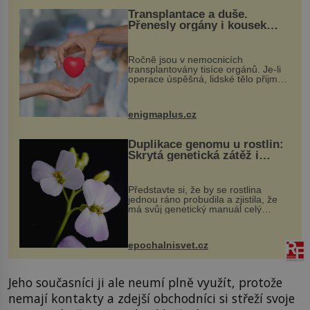
Transplantace a duše.
Přenesly orgány i kousek
osobnosti dárce?
Ročně jsou v nemocnicích
transplantovány tisíce orgánů. Je-li
operace úspěšná, lidské tělo přijme
darovaný orgán za své a pacient
může vést plnohodnotný život. Ale co
když při transplantaci nepřijímám...
enigmaplus.cz
Duplikace genomu u rostlin:
Skrytá genetická zátěž i
evoluční výhoda
Představte si, že by se rostlina
jednou ráno probudila a zjistila, že
má svůj genetický manuál celý
dvakrát. Přesně to se občas v
přírodě stane – a podle nového
výzkumu to může být pro druhy
epochalnisvet.cz
vstupenka...
Jeho současníci ji ale neumí plně využít, protože
nemají kontakty a zdejší obchodníci si střeží svoje