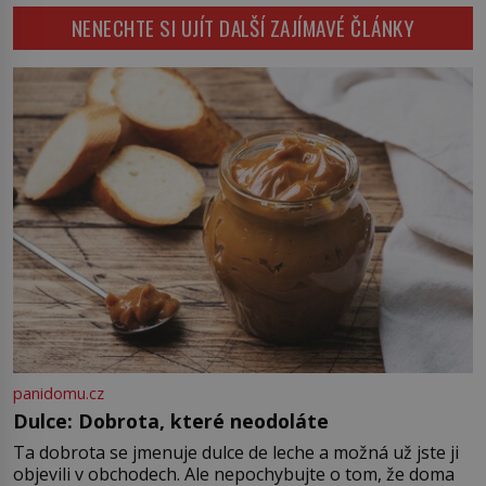
energie. Právě na tu se zaměří
dokáže příroda a napovídá, kde
NENECHTE SI UJÍT DALŠÍ ZAJÍMAVÉ ČLÁNKY
pozornost dvojice zkušených
bychom jednou […]
astronomů. Namísto ní ale objeví
něco mnohem hmatatelnějšího.
Naprosto rekordní kometu!
Astronomové Pedro Bernardinelli a
Gary Bernstein mravenčí prací
zkoumají archivní snímky v rámci
Průzkumu temné energie […]
panidomu.cz
Dulce: Dobrota, které neodoláte
Ta dobrota se jmenuje dulce de leche a možná už jste ji
objevili v obchodech. Ale nepochybujte o tom, že doma