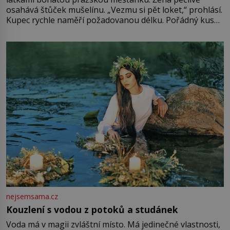
osahává štůček mušelínu. „Vezmu si pět loket,“ prohlásí.
Kupec rychle naměří požadovanou délku. Pořádný kus
mu přitom zůstane za prsty… „Na šaty ho bude málo,
milostpaní. Stačí jenom na sukni,“ zhodnotí švadlena
množství růžového mušelínu. „Ošidili vás, podívejte.“
Vezme do ruky dřevěnou
nejsemsama.cz
Kouzlení s vodou z potoků a studánek
Voda má v magii zvláštní místo. Má jedinečné vlastnosti,