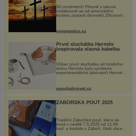
30 centimetrů! Přesně v takové
vzdálenosti se od amerického
kostela zastavil obrovský 20tunový
balvan, který se v květnu 2014
nečekaně odtrhl od nedaleké skály
při její demolici. Podle místních stojí
enigmaplus.cz
...
První sluchátka Hermés
inspirovala slavná kabelka
Vůbec první sluchátka od módního
domu Hermès byla vyrobena
experimentálním laboratoří Hermès
Ateliers Horizons. Elegantní gadget
si vyžádal dva roky vývoje a chlubí
se ručně šitou hovězí kůží a
epochalnisvet.cz
kovový...
ZÁBOŘSKÁ POUŤ 2025
Tradiční Zábořská pouť, která se
koná v neděli 7.9.2025 od 11:00
hod. u kostela v Záboří, části obce
Kly u Mělníka. V programu naleznete