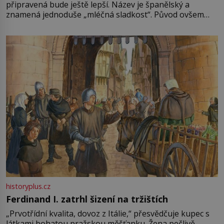
připravená bude ještě lepší. Název je španělský a
znamená jednoduše „mléčná sladkost“. Původ ovšem
není úplně jednoznačný, o autorství této receptury se
pře hned několik latinskoamerických zemí a k tomu
Francie, kde se traduje,
historyplus.cz
Ferdinand I. zatrhl šizení na tržištích
„Prvotřídní kvalita, dovoz z Itálie,“ přesvědčuje kupec s
látkami bohatou pražskou měšťanku. Žena pečlivě