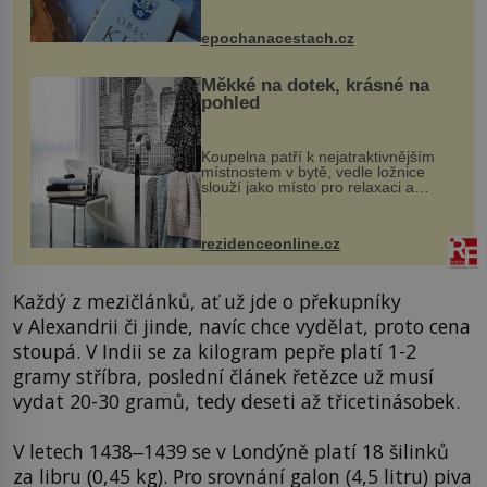
komentovanou prohlídku kostela,
dobovou hudbu, řemesla, atrakce...
epochanacestach.cz
Měkké na dotek, krásné na
pohled
Koupelna patří k nejatraktivnějším
místnostem v bytě, vedle ložnice
slouží jako místo pro relaxaci a
odpočinek. Koupelnový textil –
ručníky, osušky a koberečky –
mohou jako mávnutím kouzelného
rezidenceonline.cz
proutku...
Každý z mezičlánků, ať už jde o překupníky
v Alexandrii či jinde, navíc chce vydělat, proto cena
stoupá. V Indii se za kilogram pepře platí 1-2
gramy stříbra, poslední článek řetězce už musí
vydat 20-30 gramů, tedy deseti až třicetinásobek.
V letech 1438‒1439 se v Londýně platí 18 šilinků
za libru (0,45 kg). Pro srovnání galon (4,5 litru) piva