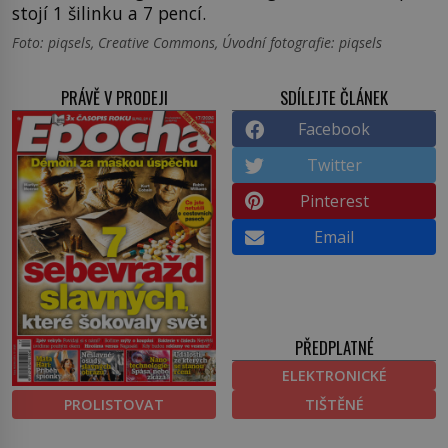
stojí 1 šilinku a 7 pencí.
Foto: piqsels, Creative Commons, Úvodní fotografie: piqsels
PRÁVĚ V PRODEJI
SDÍLEJTE ČLÁNEK
Facebook
Twitter
Pinterest
Email
PŘEDPLATNÉ
ELEKTRONICKÉ
PROLISTOVAT
TIŠTĚNÉ