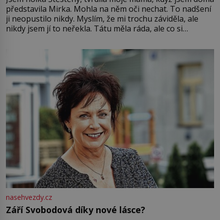
představila Mirka. Mohla na něm oči nechat. To nadšení
ji neopustilo nikdy. Myslím, že mi trochu záviděla, ale
nikdy jsem jí to neřekla. Tátu měla ráda, ale co si
pamatuji, tak jsme s Mirkem byli zamilovaní mnohem víc.
Jsme spolu moc rádi Tehdy byla jiná doba, když
nasehvezdy.cz
Září Svobodová díky nové lásce?