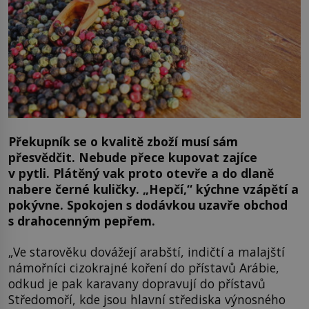
Překupník se o kvalitě zboží musí sám
přesvědčit. Nebude přece kupovat zajíce
v pytli. Plátěný vak proto otevře a do dlaně
nabere černé kuličky. „Hepčí,“ kýchne vzápětí a
pokývne. Spokojen s dodávkou uzavře obchod
s drahocenným pepřem.
„Ve starověku dovážejí arabští, indičtí a malajští
námořníci cizokrajné koření do přístavů Arábie,
odkud je pak karavany dopravují do přístavů
Středomoří, kde jsou hlavní střediska výnosného