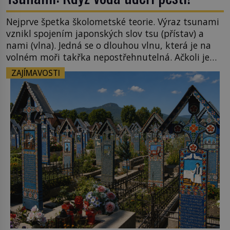
Nejprve špetka školometské teorie. Výraz tsunami
vznikl spojením japonských slov tsu (přístav) a
nami (vlna). Jedná se o dlouhou vlnu, která je na
volném moři takřka nepostřehnutelná. Ačkoli je
vlnová délka tsunami i 300 kilometrů, výška vlny
ZAJÍMAVOSTI
na volném moři je maximálně 1,5 metru. Máme se
podobné obří vlny obávat i v Evropě? Vznik
tsunami si […]