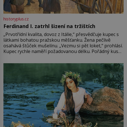
historyplus.cz
Ferdinand I. zatrhl šizení na tržištích
„Prvotřídní kvalita, dovoz z Itálie,“ přesvědčuje kupec s
látkami bohatou pražskou měšťanku. Žena pečlivě
osahává štůček mušelínu. „Vezmu si pět loket,“ prohlásí.
Kupec rychle naměří požadovanou délku. Pořádný kus
mu přitom zůstane za prsty… „Na šaty ho bude málo,
milostpaní. Stačí jenom na sukni,“ zhodnotí švadlena
množství růžového mušelínu. „Ošidili vás, podívejte.“
Vezme do ruky dřevěnou