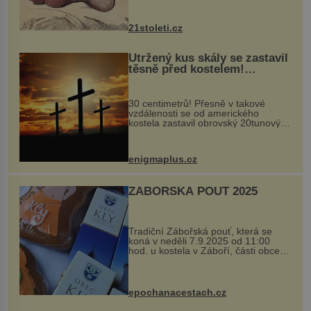
krystalků ukládá v blízkosti kloubů,
nejčastěji přitom postihuje palce na
nohou, a způsobuje bole...
21stoleti.cz
Utržený kus skály se zastavil
těsně před kostelem!
Ochránila ho boží síla?
30 centimetrů! Přesně v takové
vzdálenosti se od amerického
kostela zastavil obrovský 20tunový
balvan, který se v květnu 2014
nečekaně odtrhl od nedaleké skály
při její demolici. Podle místních stojí
enigmaplus.cz
...
ZÁBOŘSKÁ POUŤ 2025
Tradiční Zábořská pouť, která se
koná v neděli 7.9.2025 od 11:00
hod. u kostela v Záboří, části obce
Kly u Mělníka. V programu naleznete
komentovanou prohlídku kostela,
dobovou hudbu, řemesla, atrakce...
epochanacestach.cz