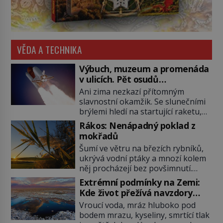
VĚDA A TECHNIKA
Výbuch, muzeum a promenáda
v ulicích. Pět osudů
nejslavnějších raketoplánů
Ani zima nezkazí přítomným
slavnostní okamžik. Se slunečními
brýlemi hledí na startující raketu,
která má do vesmíru vynést kromě
Rákos: Nenápadný poklad z
posádky také obyčejnou učitelku.
mokřadů
Po několika sekundách všem
Šumí ve větru na březích rybníků,
ztuhnou úsměvy, stroj totiž
ukrývá vodní ptáky a mnozí kolem
exploduje. Jejich konstrukce není
něj procházejí bez povšimnutí.
z levného kraje, daňové poplatníky
Přesto právě rákos pomáhal stavět
stojí miliardy dolarů. Na druhou
Extrémní podmínky na Zemi:
domy, vyrábět lodě, zapisovat první
stranu zvládnou jen představitelné
Kde život přežívá navzdory
texty a inspiroval řadu pověstí.
věci. Na malé kousky Název:
všemu
Vroucí voda, mráz hluboko pod
Tato skromná, ale užitečná
Columbia První […]
bodem mrazu, kyseliny, smrtící tlak
rostlina provází člověka už tisíce