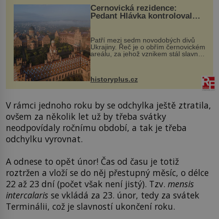
Černovická rezidence:
Pedant Hlávka kontroloval
každou cihlu
Patří mezi sedm novodobých divů
Ukrajiny. Řeč je o obřím černovickém
areálu, za jehož vznikem stál slavný
český architekt Josef Hlávka. Ten si
na něm dal mimořádně záležet. Jeho
stavební plány by při ...
historyplus.cz
V rámci jednoho roku by se odchylka ještě ztratila,
ovšem za několik let už by třeba svátky
neodpovídaly ročnímu období, a tak je třeba
odchylku vyrovnat.
A odnese to opět únor! Čas od času je totiž
roztržen a vloží se do něj přestupný měsíc, o délce
22 až 23 dní (počet však není jistý). Tzv.
mensis
intercalaris
se vkládá za 23. únor, tedy za svátek
Terminálii, což je slavností ukončení roku.