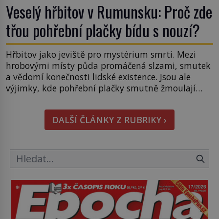
Veselý hřbitov v Rumunsku: Proč zde
třou pohřební plačky bídu s nouzí?
Hřbitov jako jeviště pro mystérium smrti. Mezi
hrobovými místy půda promáčená slzami, smutek
a vědomí konečnosti lidské existence. Jsou ale
výjimky, kde pohřební plačky smutně žmoulají
kapesníky nikoli při smutečním obřadu, ale při
pohledu na výši vyměřené podpory
DALŠÍ ČLÁNKY Z RUBRIKY ›
v nezaměstnanosti. Kam vás pozveme? Unikátní
hřbitov, který si vysloužil název „Veselý“, najdeme
v rumunské vesnici Sapanta, nedaleko hranic […]