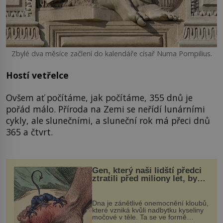
Zbylé dva měsíce začlení do kalendáře císař Numa Pompilius.
Hostí vetřelce
Ovšem ať počítáme, jak počítáme, 355 dnů je
pořád málo. Příroda na Zemi se neřídí lunárními
cykly, ale slunečními, a sluneční rok má přeci dnů
365 a čtvrt.
Gen, který naši lidští předci
ztratili před miliony let, by
mohl pomoci s léčbou
„nemoci králů“
Dna je zánětlivé onemocnění kloubů,
které vzniká kvůli nadbytku kyseliny
močové v těle. Ta se ve formě