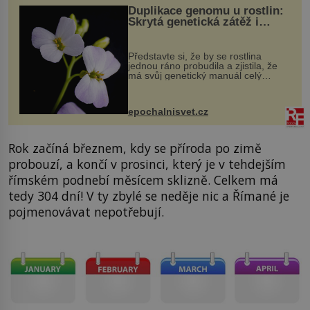
Duplikace genomu u rostlin:
Skrytá genetická zátěž i
evoluční výhoda
Představte si, že by se rostlina
jednou ráno probudila a zjistila, že
má svůj genetický manuál celý
dvakrát. Přesně to se občas v
přírodě stane – a podle nového
výzkumu to může být pro druhy
epochalnisvet.cz
vstupenka...
Rok začíná březnem, kdy se příroda po zimě
probouzí, a končí v prosinci, který je v tehdejším
římském podnebí měsícem sklizně. Celkem má
tedy 304 dní! V ty zbylé se neděje nic a Římané je
pojmenovávat nepotřebují.