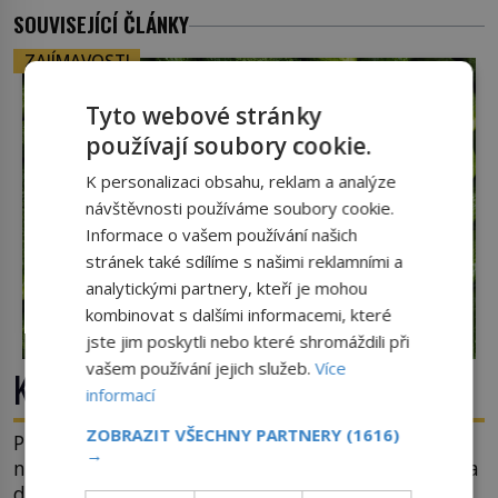
SOUVISEJÍCÍ ČLÁNKY
ZAJÍMAVOSTI
Tyto webové stránky
používají soubory cookie.
K personalizaci obsahu, reklam a analýze
návštěvnosti používáme soubory cookie.
Informace o vašem používání našich
stránek také sdílíme s našimi reklamními a
analytickými partnery, kteří je mohou
kombinovat s dalšími informacemi, které
jste jim poskytli nebo které shromáždili při
vašem používání jejich služeb.
Více
Kde se vzala okurková sezóna?
informací
ZOBRAZIT VŠECHNY PARTNERY
(1616)
Prostě období, kdy se téměř nic neděje. Divadla
→
nehrají, v parlamentu se nehlasuje, všichni jsou na
dovolené a média tak nemají o čem mluvit a psát.