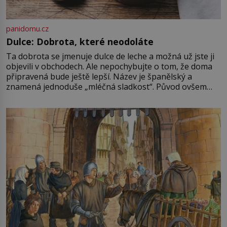
panidomu.cz
Dulce: Dobrota, které neodoláte
Ta dobrota se jmenuje dulce de leche a možná už jste ji
objevili v obchodech. Ale nepochybujte o tom, že doma
připravená bude ještě lepší. Název je španělský a
znamená jednoduše „mléčná sladkost“. Původ ovšem
není úplně jednoznačný, o autorství této receptury se
pře hned několik latinskoamerických zemí a k tomu
Francie, kde se traduje,