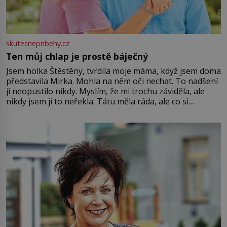
skutecnepribehy.cz
Ten můj chlap je prostě báječný
Jsem holka Štěstěny, tvrdila moje máma, když jsem doma
představila Mirka. Mohla na něm oči nechat. To nadšení
ji neopustilo nikdy. Myslím, že mi trochu záviděla, ale
nikdy jsem jí to neřekla. Tátu měla ráda, ale co si
pamatuji, tak jsme s Mirkem byli zamilovaní mnohem víc.
Jsme spolu moc rádi Tehdy byla jiná doba, když