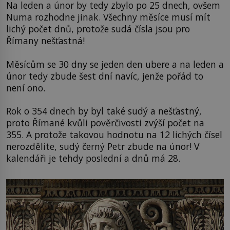
Na leden a únor by tedy zbylo po 25 dnech, ovšem
Numa rozhodne jinak. Všechny měsíce musí mít
lichý počet dnů, protože sudá čísla jsou pro
Římany nešťastná!
Měsícům se 30 dny se jeden den ubere a na leden a
únor tedy zbude šest dní navíc, jenže pořád to
není ono.
Rok o 354 dnech by byl také sudý a nešťastný,
proto Římané kvůli pověrčivosti zvýší počet na
355. A protože takovou hodnotu na 12 lichých čísel
nerozdělíte, sudý černý Petr zbude na únor! V
kalendáři je tehdy poslední a dnů má 28.