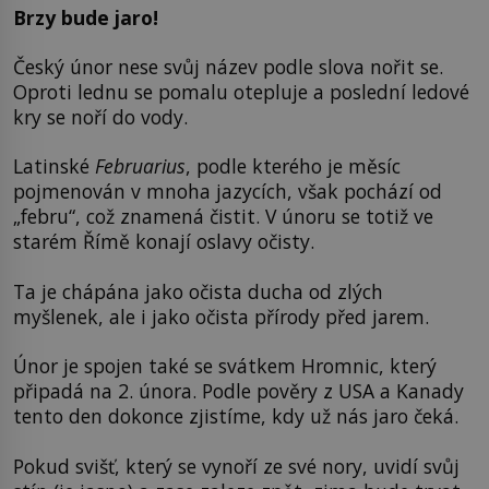
Brzy bude jaro!
Český únor nese svůj název podle slova nořit se.
Oproti lednu se pomalu otepluje a poslední ledové
kry se noří do vody.
Latinské
Februarius
, podle kterého je měsíc
pojmenován v mnoha jazycích, však pochází od
„febru“, což znamená čistit. V únoru se totiž ve
starém Římě konají oslavy očisty.
Ta je chápána jako očista ducha od zlých
myšlenek, ale i jako očista přírody před jarem.
Únor je spojen také se svátkem Hromnic, který
připadá na 2. února. Podle pověry z USA a Kanady
tento den dokonce zjistíme, kdy už nás jaro čeká.
Pokud svišť, který se vynoří ze své nory, uvidí svůj