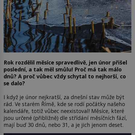
Rok rozdělil měsíce spravedlivě, jen únor přišel
poslední, a tak měl smůlu! Proč má tak málo
dnů? A proč vůbec vždy schytal to nejhorší, co
se dalo?
I když je únor nejkratší, za dnešní stav může být
rád. Ve starém Římě, kde se rodí počátky našeho
kalendáře, totiž vůbec neexistoval! Měsíce, které
jsou určené (přibližně) dle střídání měsíčních fází,
mají buď 30 dnů, nebo 31, a je jich jenom deset.