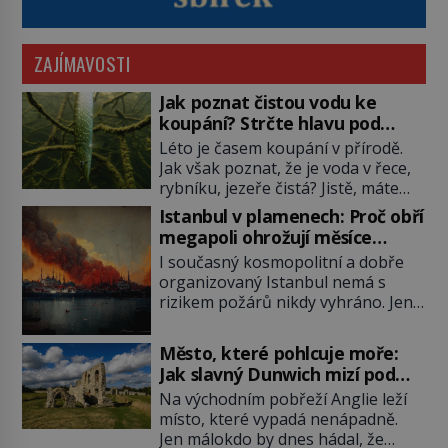
ZAJÍMAVOSTI
Jak poznat čistou vodu ke
koupání? Strčte hlavu pod
hladinu!
Léto je časem koupání v přírodě.
Jak však poznat, že je voda v řece,
rybníku, jezeře čistá? Jistě, máte
možnost využít informace
Istanbul v plamenech: Proč obří
hygieniků či podrobit křížovému
megapoli ohrožují měsíce
výslechu provozovatele přírodního
smaženého lilku?
I současný kosmopolitní a dobře
koupaliště. Existuje ale ještě jiná
organizovaný Istanbul nemá s
alternativa. Jaká? Podívat se pod
rizikem požárů nikdy vyhráno. Jen
hladinu a zjistit, kdo si onu
těžko si tak člověk dokáže
konkrétní vodní lokalitu oblíbil už
představit, jaká požární rizika
dávno před vámi. Říká se jim
Město, které pohlcuje moře:
skrýval Istanbul časů minulých. Jak
bioindikátory […]
Jak slavný Dunwich mizí pod
čelilo město v minulosti potenciální
hladinou
Na východním pobřeží Anglie leží
ohnivé katastrofě a proč jsou zde
místo, které vypadá nenápadně.
stále tolik obávány měsíce
Jen málokdo by dnes hádal, že
smaženého lilku? První hasičský