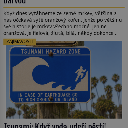
Když dnes vytáhneme ze země mrkev, většina z
nás očekává sytě oranžový kořen. Jenže po většinu
své historie je mrkev všechno možné, jen ne
oranžová. Je fialová, žlutá, bílá, někdy dokonce
téměř černá. Až díky stovkám let pečlivého
ZAJÍMAVOSTI
šlechtění se z ní stává zelenina, bez které si českou
zahradu ani nedokážeme představit. Její příběh je
[…]
Tsunami: Když voda udeří pěstí!