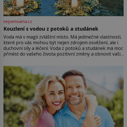
nejsemsama.cz
Kouzlení s vodou z potoků a studánek
Voda má v magii zvláštní místo. Má jedinečné vlastnosti,
které pro vás mohou být nejen zdrojem osvěžení, ale i
duchovní síly a léčení. Voda z potoků a studánek má moc
přinést do vašeho života pozitivní změny a obnovit vaši
energii. Využitím těchto přírodních zdrojů v magii
můžete obohatit své rituály a přinést do svého života
větší harmonii a klid. Je důležité