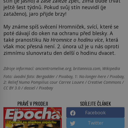
stín (je jasno) a zase zaleze zpět, zima bude trvat
ještě šest týdnů. Pokud svůj stín neuvidí (je
zataženo), jaro přijde brzy!
My známe spíš svěcení Hromniček, svící, které se
poté dávají do oken na ochranu před blesky. A
také pranostiku
Na Hromnice o hodinu více
, která
však moc přesná není. 2. února už je u nás oproti
zimnímu slunovratu den delší o hodinu dvacet.
Zdroje informací:
ancientromelive.org, britannica.com, Wikipedia
Foto: úvodní foto: Bergadder / Pixabay, 1: No-longer-here / Pixabay,
2: Relief Numa Pompilius cour Carree Louvre / Creative Commons /
CC BY 3.0 / dassel / Pixabay
PRÁVĚ V PRODEJI
SDÍLEJTE ČLÁNEK
Facebook
Twitter