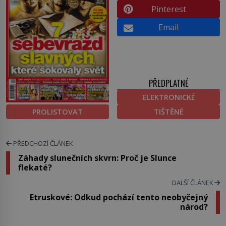
Pinterest
Email
PŘEDPLATNÉ
ELEKTRONICKÉ
PROLISTOVAT
TIŠTĚNÉ
PŘEDCHOZÍ ČLÁNEK
Záhady slunečních skvrn: Proč je Slunce
flekaté?
DALŠÍ ČLÁNEK
Etruskové: Odkud pochází tento neobyčejný
národ?