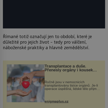
Římané totiž označují jen to období, které je
důležité pro jejich život – tedy pro válčení,
náboženské praktiky a hlavně zemědělství.
Transplantace a duše.
Přenesly orgány i kousek
osobnosti dárce?
Ročně jsou v nemocnicích
transplantovány tisíce orgánů. Je-li
operace úspěšná, lidské tělo přijme
darovaný orgán za své a pacient
může vést plnohodnotný život. Ale co
když při transplantaci nepřijímám...
enigmaplus.cz