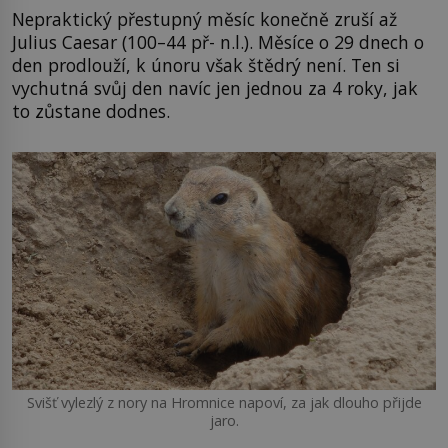
Nepraktický přestupný měsíc konečně zruší až
Julius Caesar (100–44 př- n.l.). Měsíce o 29 dnech o
den prodlouží, k únoru však štědrý není. Ten si
vychutná svůj den navíc jen jednou za 4 roky, jak
to zůstane dodnes.
Svišť vylezlý z nory na Hromnice napoví, za jak dlouho přijde
jaro.