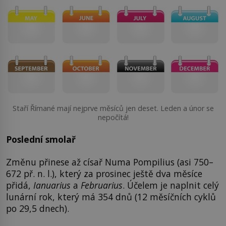
Staří Římané mají nejprve měsíců jen deset. Leden a únor se
nepočítá!
Poslední smolař
Změnu přinese až císař Numa Pompilius (asi 750–
672 př. n. l.), který za prosinec ještě dva měsíce
přidá,
Ianuarius
a
Februarius
. Účelem je naplnit celý
lunární rok, který má 354 dnů (12 měsíčních cyklů
po 29,5 dnech).