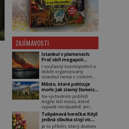
ZAJÍMAVOSTI
Istanbul v plamenech:
Proč obří megapoli
ohrožují měsíce
I současný kosmopolitní a
smaženého lilku?
dobře organizovaný
Istanbul nemá s rizikem
požárů nikdy vyhráno. Jen
Město, které pohlcuje
těžko si tak člověk dokáže
moře: Jak slavný Dunwich
představit, jaká požární
mizí pod hladinou
Na východním pobřeží
rizika skrýval Istanbul časů
Anglie leží místo, které
minulých. Jak čelilo město v
vypadá nenápadně. Jen
minulosti potenciální
málokdo by dnes hádal, že
ohnivé katastrofě a proč
Tulipánová horečka: Když
právě zde kdysi stojí jeden
jsou zde stále tolik
jediná cibulka stojí víc
z nejvýznamnějších
obávány měsíce
než honosný dům
Je to příběh, který dodnes
anglických přístavů.
smaženého lilku? První