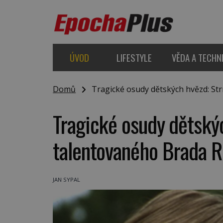
ÚVOD
LIFESTYLE
VĚDA A TECHN
Domů
Tragické osudy dětských hvězd: St
Tragické osudy dětský
talentovaného Brada R
JAN SYPAL