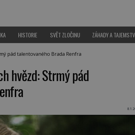
IKA
HISTORIE
SVĚT ZLOČINU
ZÁHADY A TAJEMSTV
rmý pád talentovaného Brada Renfra
ch hvězd: Strmý pád
enfra
8.1.