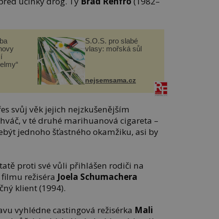
 před účinky drog. Ty
Brad Renfro
(1982–
čba
S.O.S. pro slabé
novy
vlasy: mořská sůl
í
helmy“
nejsemsama.cz
es svůj věk jejich nejzkušenějším
ahváč, v té druhé marihuanová cigareta –
 nebýt jednoho šťastného okamžiku, asi by
tatě proti své vůli přihlášen rodiči na
filmu režiséra
Joela Schumachera
ný klient (1994).
davu vyhlédne castingová režisérka
Mali