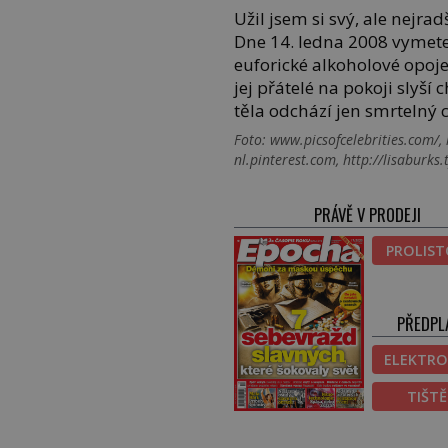
Užil jsem si svý, ale nejra
Dne 14. ledna 2008 vymete
euforické alkoholové opoje
jej přátelé na pokoji slyší
těla odchází jen smrtelný 
Foto: www.picsofcelebrities.com/,
nl.pinterest.com, http://lisaburks
PRÁVĚ V PRODEJI
PROLIS
PŘEDPL
ELEKTRO
TIŠT