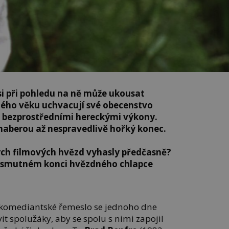
si při pohledu na ně může ukousat
tlého věku uchvacují své obecenstvo
 bezprostředními hereckými výkony.
 naberou až nespravedlivě hořký konec.
ých filmových hvězd vyhasly předčasně?
í o smutném konci hvězdného chlapce
 komediantské řemeslo se jednoho dne
t spolužáky, aby se spolu s nimi zapojil