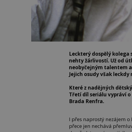
Leckterý dospělý kolega 
nehty žárlivostí. Už od ú
neobyčejným talentem a
Jejich osudy však leckdy
Které z nadějných dětsk
Třetí díl seriálu vypráv
Brada Renfra.
I přes naprostý nezájem o
přece jen nechává přemluvi