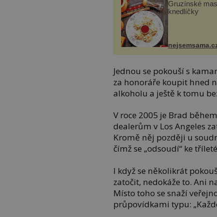
Gruzínské ma
knedlíčky
nejsemsama.c
Jednou se pokouší s kamar
za honoráře koupit hned ně
alkoholu a ještě k tomu be
V roce 2005 je Brad běhe
dealerům v Los Angeles za
Kromě něj později u soudn
čímž se „odsoudí“ ke tříle
I když se několikrát pokou
zatočit, nedokáže to. Ani 
Místo toho se snaží veřejn
průpovídkami typu: „Každej 