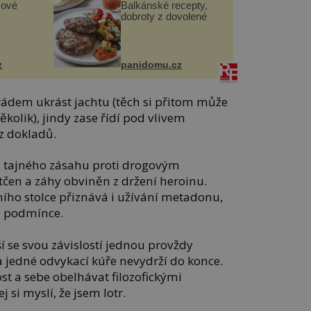
sové
Balkánské recepty,
dobroty z dovolené
z
panidomu.cz
ádem ukrást jachtu (těch si přitom může
kolik), jindy zase řídí pod vlivem
z dokladů.
m tajného zásahu proti drogovým
tčen a záhy obviněn z držení heroinu.
ího stolce přiznává i užívání metadonu,
té podmínce.
ší se svou závislostí jednou provždy
na jedné odvykací kúře nevydrží do konce.
ost a sebe obelhávat filozofickými
si myslí, že jsem lotr.