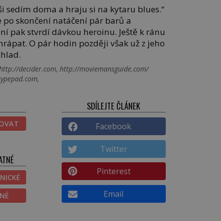
dši sedím doma a hraju si na kytaru blues.“
 po skončení natáčení pár barů a
ní pak stvrdí dávkou heroinu. Ještě k ránu
 chrápat. O pár hodin později však už z jeho
chlad.
 http://decider.com, http://moviemansguide.com/
.typepad.com,
SDÍLEJTE ČLÁNEK
TOVAT
Facebook
Twitter
ATNÉ
Pinterest
NICKÉ
Email
ĚNÉ