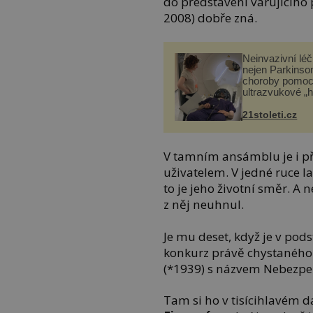
do představení varujícího
2008) dobře zná.
Neinvazivní lé
nejen Parkinso
choroby pomoc
ultrazvukové „
21stoleti.cz
V tamním ansámblu je i př
uživatelem. V jedné ruce l
to je jeho životní směr. A
z něj neuhnul.
Je mu deset, když je v pods
konkurz právě chystaného 
(*1939) s názvem Nebezpeč
Tam si ho v tisícihlavém 