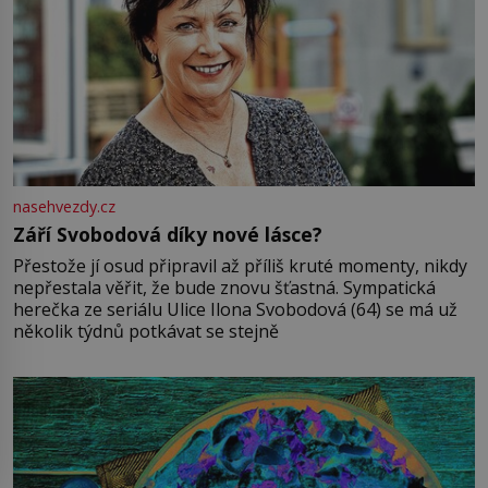
nasehvezdy.cz
Září Svobodová díky nové lásce?
Přestože jí osud připravil až příliš kruté momenty, nikdy
nepřestala věřit, že bude znovu šťastná. Sympatická
herečka ze seriálu Ulice Ilona Svobodová (64) se má už
několik týdnů potkávat se stejně