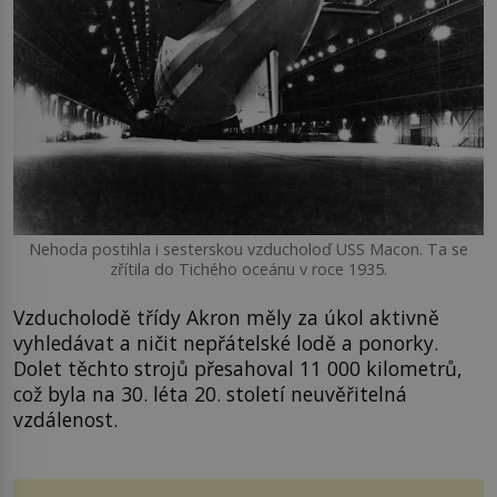
Nehoda postihla i sesterskou vzducholoď USS Macon. Ta se
zřítila do Tichého oceánu v roce 1935.
Vzducholodě třídy Akron měly za úkol aktivně
vyhledávat a ničit nepřátelské lodě a ponorky.
Dolet těchto strojů přesahoval 11 000 kilometrů,
což byla na 30. léta 20. století neuvěřitelná
vzdálenost.