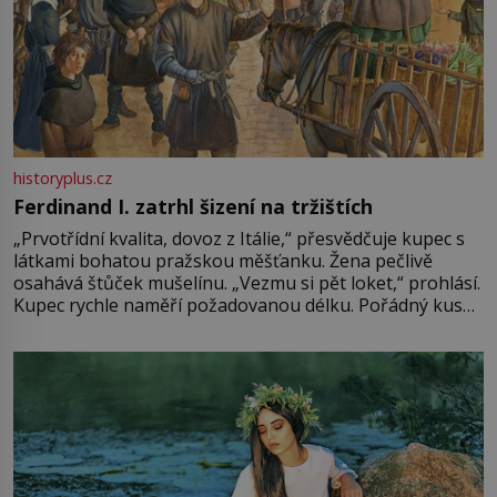
historyplus.cz
Ferdinand I. zatrhl šizení na tržištích
„Prvotřídní kvalita, dovoz z Itálie,“ přesvědčuje kupec s
látkami bohatou pražskou měšťanku. Žena pečlivě
osahává štůček mušelínu. „Vezmu si pět loket,“ prohlásí.
Kupec rychle naměří požadovanou délku. Pořádný kus
mu přitom zůstane za prsty… „Na šaty ho bude málo,
milostpaní. Stačí jenom na sukni,“ zhodnotí švadlena
množství růžového mušelínu. „Ošidili vás, podívejte.“
Vezme do ruky dřevěnou