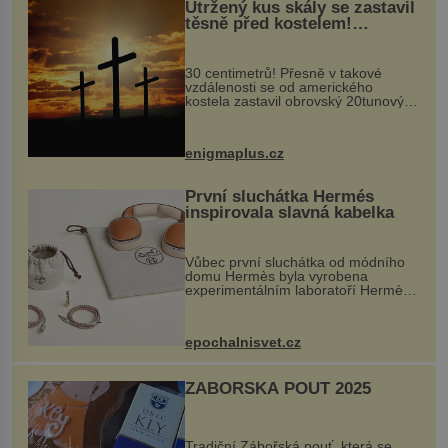
Utržený kus skály se zastavil
těsně před kostelem!
Ochránila ho boží síla?
30 centimetrů! Přesně v takové
vzdálenosti se od amerického
kostela zastavil obrovský 20tunový
balvan, který se v květnu 2014
nečekaně odtrhl od nedaleké skály
při její demolici. Podle místních stojí
enigmaplus.cz
...
První sluchátka Hermés
inspirovala slavná kabelka
Vůbec první sluchátka od módního
domu Hermès byla vyrobena
experimentálním laboratoří Hermès
Ateliers Horizons. Elegantní gadget
si vyžádal dva roky vývoje a chlubí
se ručně šitou hovězí kůží a
epochalnisvet.cz
kovový...
ZÁBOŘSKÁ POUŤ 2025
Tradiční Zábořská pouť, která se