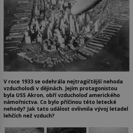
V roce 1933 se odehrála nejtragičtější nehoda
vzducholodi v dějinách. Jejím protagonistou
byla USS Akron, obří vzducholoď amerického
námořnictva. Co bylo příčinou této letecké
nehody? Jak tato událost ovlivnila vývoj letadel
lehčích než vzduch?