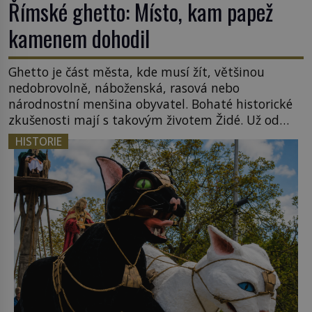
Římské ghetto: Místo, kam papež
kamenem dohodil
Ghetto je část města, kde musí žít, většinou
nedobrovolně, náboženská, rasová nebo
národnostní menšina obyvatel. Bohaté historické
zkušenosti mají s takovým životem Židé. Už od
středověku jsou totiž v každou chvíli nuceni v
HISTORIE
nějakém žít. Mezi ty nejslavnější patří i římské
ghetto založené v roce 1555. Pokud jde o vztah
k Židům, nemá se Řím čím chlubit. […]