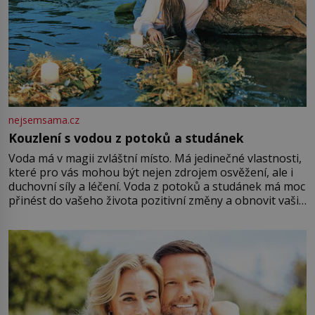
nejsemsama.cz
Kouzlení s vodou z potoků a studánek
Voda má v magii zvláštní místo. Má jedinečné vlastnosti,
které pro vás mohou být nejen zdrojem osvěžení, ale i
duchovní síly a léčení. Voda z potoků a studánek má moc
přinést do vašeho života pozitivní změny a obnovit vaši
energii. Využitím těchto přírodních zdrojů v magii
můžete obohatit své rituály a přinést do svého života
větší harmonii a klid. Je důležité