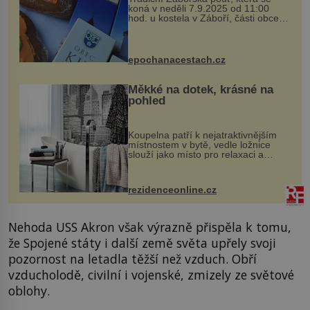
koná v neděli 7.9.2025 od 11:00
hod. u kostela v Záboří, části obce
Kly u Mělníka. V programu naleznete
komentovanou prohlídku kostela,
dobovou hudbu, řemesla, atrakce...
epochanacestach.cz
Měkké na dotek, krásné na
pohled
Koupelna patří k nejatraktivnějším
místnostem v bytě, vedle ložnice
slouží jako místo pro relaxaci a
odpočinek. Koupelnový textil –
ručníky, osušky a koberečky –
mohou jako mávnutím kouzelného
rezidenceonline.cz
proutku...
Nehoda USS Akron však výrazně přispěla k tomu,
že Spojené státy i další země světa upřely svoji
pozornost na letadla těžší než vzduch. Obří
vzducholodě, civilní i vojenské, zmizely ze světové
oblohy.