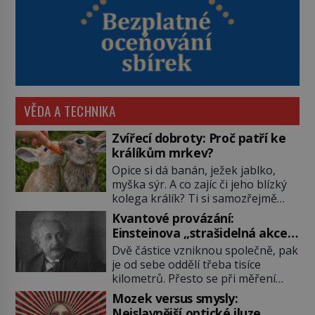
VĚDA A TECHNIKA
Zvířecí dobroty: Proč patří ke
králíkům mrkev?
Opice si dá banán, ježek jablko,
myška sýr. A co zajíc či jeho blízký
kolega králík? Ti si samozřejmě
pochutnají na mrkvi! Proč jsou
Kvantové provázání:
podobné představy o potravě
Einsteinova „strašidelná akce
zvířat často spíš mýty? Pokud máte
na dálku“ dál mate i fascinuje
Dvě částice vzniknou společně, pak
doma králíka, mrkev mu dát
vědce
je od sebe oddělí třeba tisíce
můžete. A nejspíš mu i bude
kilometrů. Přesto se při měření
chutnat, ovšem měl by ji mít jen
chovají, jako by mezi nimi
jako občasný pamlsek. […]
Mozek versus smysly:
existovalo neviditelné pouto. Albert
Nejslavnější optické iluze