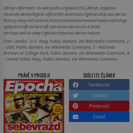
Zdroje informací:
en.wikipedia.org/wiki/USS_Akron, zeppelin-
museum.de/en/digital-offers/the-american-rigid-airship-uss-akron,
history.navy.mil/content/history/museums/nmusn/explore/photogr
aphy/aircraft-us/aircraft-usn-a/uss-akron-zrs-4.html,
airships.net/us-navy-rigid-airships/uss-akron-macon
Foto: úvodní - U.S. Navy, Public domain, via Wikimedia Commons, 2
- USN, Public domain, via Wikimedia Commons, 3 - National
Archives at College Park, Public domain, via Wikimedia Commons, 4
- United States Navy, Public domain, via Wikimedia Commons
PRÁVĚ V PRODEJI
SDÍLEJTE ČLÁNEK
Facebook
Twitter
Pinterest
Email