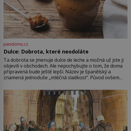
panidomu.cz
Dulce: Dobrota, které neodoláte
Ta dobrota se jmenuje dulce de leche a možná už jste ji
objevili v obchodech. Ale nepochybujte o tom, že doma
připravená bude ještě lepší. Název je španělský a
znamená jednoduše „mléčná sladkost“. Původ ovšem
není úplně jednoznačný, o autorství této receptury se
pře hned několik latinskoamerických zemí a k tomu
Francie, kde se traduje,