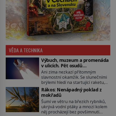
VĚDA A TECHNIKA
Výbuch, muzeum a promenáda
v ulicích. Pět osudů
nejslavnějších raketoplánů
Ani zima nezkazí přítomným
slavnostní okamžik. Se slunečními
brýlemi hledí na startující raketu,
která má do vesmíru vynést kromě
Rákos: Nenápadný poklad z
posádky také obyčejnou učitelku.
mokřadů
Po několika sekundách všem
Šumí ve větru na březích rybníků,
ztuhnou úsměvy, stroj totiž
ukrývá vodní ptáky a mnozí kolem
exploduje. Jejich konstrukce není
něj procházejí bez povšimnutí.
z levného kraje, daňové poplatníky