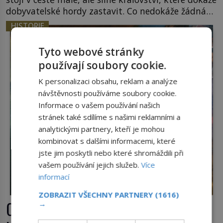
dobyvatelské hordy zastavit. Co nedokáže žádná
z asijských říší, co nedokážou Němci – to dokáže
HISTORIE
český král. Nebo že by ne? Mongolové od roku 1223
postupují podél Kaspického a Azovského moře, […]
Tyto webové stránky
používají soubory cookie.
K personalizaci obsahu, reklam a analýze
návštěvnosti používáme soubory cookie.
Informace o vašem používání našich
stránek také sdílíme s našimi reklamními a
analytickými partnery, kteří je mohou
kombinovat s dalšími informacemi, které
jste jim poskytli nebo které shromáždili při
vašem používání jejich služeb.
Více
informací
ZOBRAZIT VŠECHNY PARTNERY
(1616)
Casanova v Pobaltí: Co měl
→