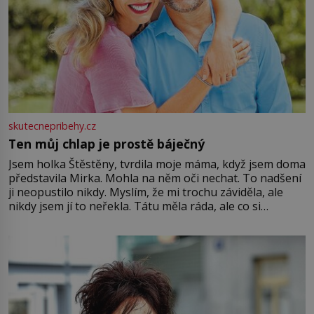
skutecnepribehy.cz
Ten můj chlap je prostě báječný
Jsem holka Štěstěny, tvrdila moje máma, když jsem doma
představila Mirka. Mohla na něm oči nechat. To nadšení
ji neopustilo nikdy. Myslím, že mi trochu záviděla, ale
nikdy jsem jí to neřekla. Tátu měla ráda, ale co si
pamatuji, tak jsme s Mirkem byli zamilovaní mnohem víc.
Jsme spolu moc rádi Tehdy byla jiná doba, když