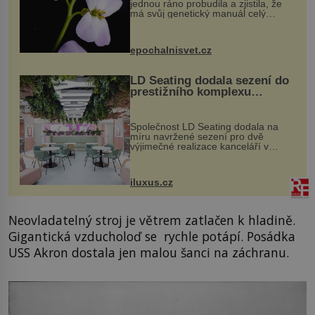
jednou ráno probudila a zjistila, že
má svůj genetický manuál celý
dvakrát. Přesně to se občas v
přírodě stane – a podle nového
výzkumu to může být pro druhy
epochalnisvet.cz
vstupenka...
LD Seating dodala sezení do
prestižního komplexu
MediaCityUK v Salfordu
Společnost LD Seating dodala na
míru navržené sezení pro dvě
výjimečné realizace kanceláří v
areálu MediaCityUK v anglickém
Salfordu – konkrétně do budov Blue
Tower a Orange Tower. Komplex
iluxus.cz
budov Media...
Neovladatelný stroj je větrem zatlačen k hladině.
Gigantická vzducholoď se rychle potápí. Posádka
USS Akron dostala jen malou šanci na záchranu.