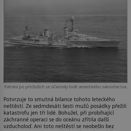
Pátrání po přeživších se účastnily lodě amerického námořnictva.
Potvrzuje to smutná bilance tohoto leteckého
neštěstí. Ze sedmdesáti šesti mužů posádky přežili
katastrofu jen tři lidé. Bohužel, při probíhající
záchranné operaci se do oceánu zřítila další
vzducholoď. Ani toto neštěstí se neobešlo bez