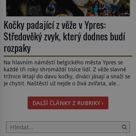
Kočky padající z věže v Ypres:
Středověký zvyk, který dodnes budí
rozpaky
Na hlavním náměstí belgického města Ypres se
každé tři roky shromáždí tisíce lidí. Z věže slavné
tržnice létají do davu kočky, diváci jásají a snaží se
je chytit. Naštěstí už nejde o živá zvířata, ale
jenom o plyšové suvenýry. Kdysi to ale bylo jinak.
Tato veselá podívaná připomíná jeden z
DALŠÍ ČLÁNKY Z RUBRIKY ›
nejpodivnějších a zároveň nejkrutějších zvyků […]