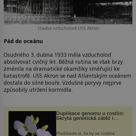
Stavba vzducholodi USS Akron
Pád do oceánu
Osudného 3. dubna 1933 měla vzducholoď
absolvovat cvičný let. Běžná rutina se však brzy
změnila na dramatické okamžiky směřující ke
katastrofě. USS Akron se nad Atlantským oceánem
dostala do silné bouře. Vzdušné poryvy nejprve
způsobily utržení kormidla.
Duplikace genomu u rostlin:
Skrytá genetická zátěž i
evoluční výhoda
Představte si, že by se rostlina