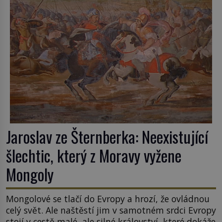
Jaroslav ze Šternberka: Neexistující
šlechtic, který z Moravy vyžene
Mongoly
Mongolové se tlačí do Evropy a hrozí, že ovládnou
celý svět. Ale naštěstí jim v samotném srdci Evropy
stojí v cestě malé, ale silné království, které dokáže