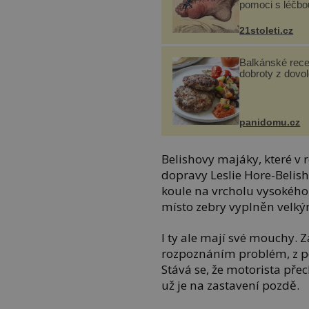
pomoci s léčbo
„nemoci králů“
21stoleti.cz
Balkánské rece
dobroty z dovo
panidomu.cz
Belishovy majáky, které v r
dopravy Leslie Hore-Belish
koule na vrcholu vysokého 
místo zebry vyplněn velký
I ty ale mají své mouchy. 
rozpoznáním problém, z po
Stává se, že motorista př
už je na zastavení pozdě.