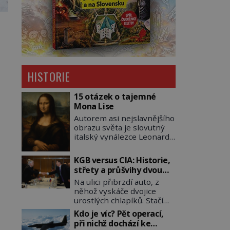
HISTORIE
15 otázek o tajemné
Mona Lise
Autorem asi nejslavnějšího
obrazu světa je slovutný
italský vynálezce Leonardo
da Vinci (1452–1519). Jenže
jeho nevinně usmívající
KGB versus CIA: Historie,
dámu obklopují otazníky,
střety a průšvihy dvou
na některé historici
nejznámějších tajných
Na ulici přibrzdí auto, z
odpověď objeví, jiné
služeb historie
něhož vyskáče dvojice
zůstanou nezodpovězené.
urostlých chlapíků. Stačí
Kam si ji pověsil
pár vteřin a už agresivně
Napoleon? Samotný císař
Kdo je víc? Pět operací,
buší na dveře. O další
Napoleon Bonaparte
při nichž dochází ke
okamžik později vlečou
(1769–1821) má pro malbu