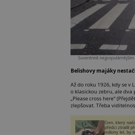
Suverénně nejpopulárnějším
Belishovy majáky nestač
Až do roku 1926, kdy se v L
o klasickou zebru, ale dva
„Please cross here“ (Přejdě
zlepšovat. Třeba viditelnos
Gen, který naši 
předci ztratili p
miliony let, by 