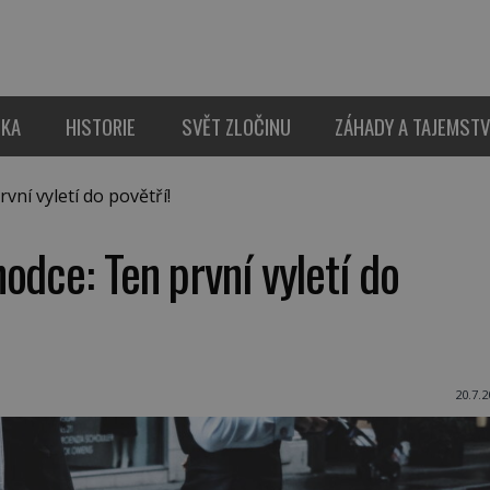
IKA
HISTORIE
SVĚT ZLOČINU
ZÁHADY A TAJEMSTV
ní vyletí do povětří!
odce: Ten první vyletí do
20.7.2