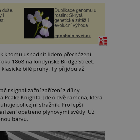
a duše.
Duplikace genomu u
 i
rostlin: Skrytá
ti
genetická zátěž i
evoluční výhoda
epochalnisvet.cz
ok k tomu usnadnit lidem přecházení
 roku 1868 na londýnské Bridge Street.
klasické bílé pruhy. Ty přijdou až
it signalizační zařízení z dílny
a Peake Knighta. Jde o dvě ramena, která
huje policejní strážník. Pro lepší
 zařízení opatřeno plynovými světly. Už
enou barvu.