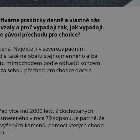
oužíváme prakticky denně a vlastně nás
zaly a proč vypadají tak, jak vypadají.
je původ přechodu pro chodce?
 jasná. Najdete jí v severozápadním
d a také na obalu stejnojmenného alba
je tu mimochodem podle odhadů koncem
 má za sebou přechod pro chodce docela
řed více než 2000 lety. Z dochovaných
smeteného v roce 79 sopkou, je patrné, že
 vyvýšených kamenů, pomocí kterých chodci
ci.