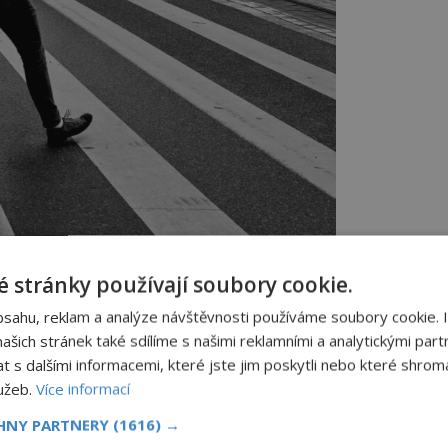
 stránky používají soubory cookie.
bsahu, reklam a analýze návštěvnosti používáme soubory cookie. 
šich stránek také sdílíme s našimi reklamními a analytickými partn
e už v podstatě nezbytností. Foto: unsplash
s dalšími informacemi, které jste jim poskytli nebo které shromá
lužeb.
Více informací
lnicích!
CHNY PARTNERY
(1616) →
čelu jen velmi krátce. Už v lednu