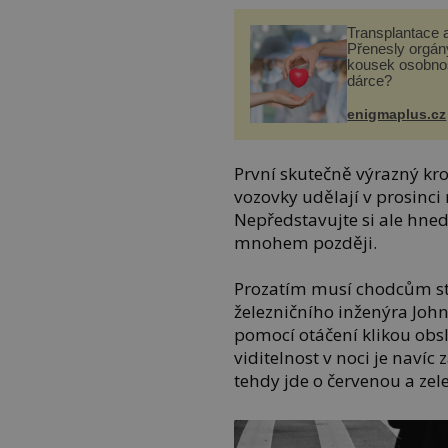
Transplantace 
Přenesly orgány
kousek osobnos
dárce?
enigmaplus.cz
První skutečně výrazný kr
vozovky udělají v prosinci
Nepředstavujte si ale hned 
mnohem později.
Prozatím musí chodcům stač
železničního inženýra John
pomocí otáčení klikou obslu
viditelnost v noci je navíc
tehdy jde o červenou a zel