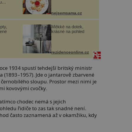
u
nejsemsama.cz
pty,
Měkké na dotek,
lené
krásné na pohled
rezidenceonline.cz
oce 1934 spustí tehdejší britský ministr
a (1893–1957). Jde o jantarově zbarvené
černobílého sloupu. Prostor mezi nimi je
mi kovovými cvočky.
Zatímco chodec nemá s jejich
hledu řidiče to zas tak snadné není.
echod často zaznamená až v okamžiku, kdy