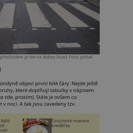
 přechodem je ten na Abbey Road. Foto: pxfuel
í
ondýně objeví první bílé čáry. Nejde ještě
 pruhy, které doplňují tabulky s nápisem
te zde, prosím). Stále je ovšem co
t v noci. A tak jsou zavedeny tzv.
lidští
Gruzínské masové
řed
knedlíčky
mohl