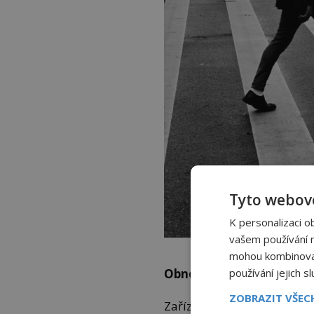
Tyto webové
K personalizaci o
vašem používání na
Dnes je přechod pro chodc
mohou kombinovat 
používání jejich s
Obnovte bezpečnost na si
ZOBRAZIT VŠE
Zařízení ale slouží svému ú