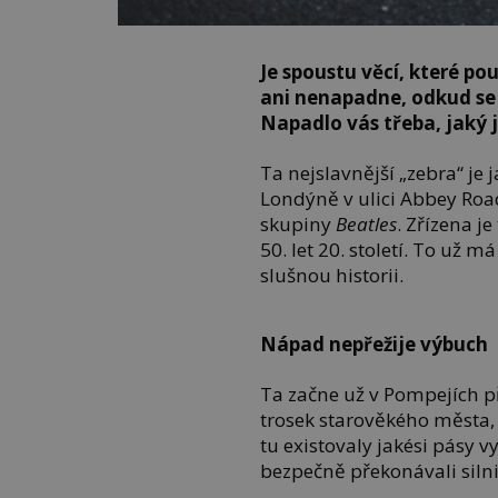
Je spoustu věcí, které p
ani nenapadne, odkud se v
Napadlo vás třeba, jaký 
Ta nejslavnější „zebra“ je
Londýně v ulici Abbey Roa
skupiny
Beatles
. Zřízena 
50. let 20. století. To už
slušnou historii.
Nápad nepřežije výbuch
Ta začne už v Pompejích p
trosek starověkého města, 
tu existovaly jakési pásy
bezpečně překonávali silni