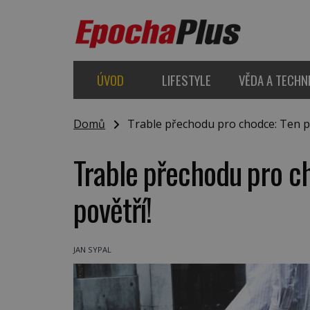
ÚVOD
LIFESTYLE
VĚDA A TECHN
Domů
Trable přechodu pro chodce: Ten prv
Trable přechodu pro ch
povětří!
JAN SYPAL