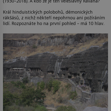
(1930–2018). A kdo že je ten veleslavný Rávana?
Král hinduistických polobohů, démonických
rákšásů, z nichž někteří nepohrnou ani požíráním
lidí. Rozpoznáte ho na první pohled – má 10 hlav.