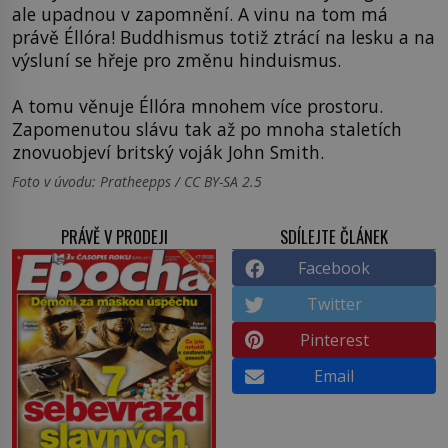
ale upadnou v zapomnění. A vinu na tom má
právě Éllóra! Buddhismus totiž ztrácí na lesku a na
výsluní se hřeje pro změnu hinduismus.
A tomu věnuje Éllóra mnohem více prostoru.
Zapomenutou slávu tak až po mnoha staletích
znovuobjeví britský voják John Smith.
Foto v úvodu: Pratheepps / CC BY-SA 2.5
PRÁVĚ V PRODEJI
SDÍLEJTE ČLÁNEK
Facebook
Twitter
Pinterest
Email