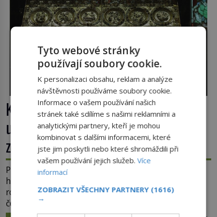
Tyto webové stránky
používají soubory cookie.
K personalizaci obsahu, reklam a analýze
návštěvnosti používáme soubory cookie.
Informace o vašem používání našich
Klenot skrytý pod podlahou: Jak se
stránek také sdílíme s našimi reklamními a
unikátní románský poklad dostal do
analytickými partnery, kteří je mohou
kombinovat s dalšími informacemi, které
zapadlého Bečova?
jste jim poskytli nebo které shromáždili při
vašem používání jejich služeb.
Více
Příběh relikviáře svatého Maura dodnes fascinuje
informací
historiky i milovníky záhad po celém světě. Tato
ZOBRAZIT VŠECHNY PARTNERY
(1616)
románská zlatnická památka ze 13. století je po
→
českých korunovačních klenotech druhým
nejcennějším movitým majetkem v České