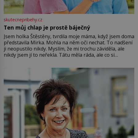
skutecnepribehy.cz
Ten můj chlap je prostě báječný
Jsem holka Štěstěny, tvrdila moje máma, když jsem doma
představila Mirka. Mohla na něm oči nechat. To nadšení
ji neopustilo nikdy. Myslím, že mi trochu záviděla, ale
nikdy jsem jí to neřekla. Tátu měla ráda, ale co si
pamatuji, tak jsme s Mirkem byli zamilovaní mnohem víc.
Jsme spolu moc rádi Tehdy byla jiná doba, když