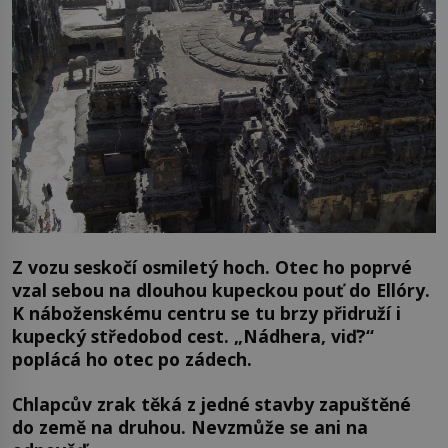
Z vozu seskočí osmiletý hoch. Otec ho poprvé
vzal sebou na dlouhou kupeckou pouť do Ellóry.
K náboženskému centru se tu brzy přidruží i
kupecký středobod cest. „Nádhera, viď?“
poplácá ho otec po zádech.
Chlapcův zrak těká z jedné stavby zapuštěné
do země na druhou. Nevzmůže se ani na