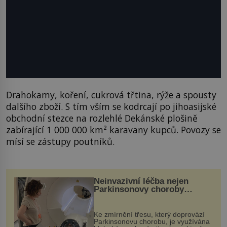
Drahokamy, koření, cukrová třtina, rýže a spousty
dalšího zboží. S tím vším se kodrcají po jihoasijské
obchodní stezce na rozlehlé Dekánské plošině
zabírající 1 000 000 km² karavany kupců. Povozy se
mísí se zástupy poutníků.
Neinvazivní léčba nejen
Parkinsonovy choroby
pomocí ultrazvukové
„helmy“
Ke zmírnění třesu, který doprovází
Parkinsonovu chorobu, je využívána