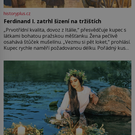
historyplus.cz
Ferdinand I. zatrhl šizení na tržištích
„Prvotřídní kvalita, dovoz z Itálie,“ přesvědčuje kupec s
látkami bohatou pražskou měšťanku. Žena pečlivě
osahává štůček mušelínu. „Vezmu si pět loket,“ prohlásí.
Kupec rychle naměří požadovanou délku. Pořádný kus
mu přitom zůstane za prsty… „Na šaty ho bude málo,
milostpaní. Stačí jenom na sukni,“ zhodnotí švadlena
množství růžového mušelínu. „Ošidili vás, podívejte.“
Vezme do ruky dřevěnou