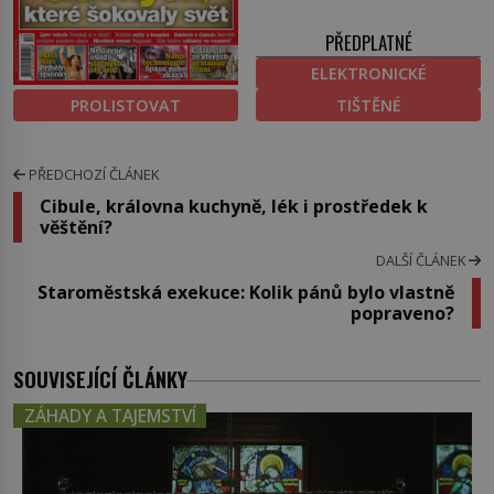
PŘEDPLATNÉ
ELEKTRONICKÉ
PROLISTOVAT
TIŠTĚNÉ
PŘEDCHOZÍ ČLÁNEK
Cibule, královna kuchyně, lék i prostředek k
věštění?
DALŠÍ ČLÁNEK
Staroměstská exekuce: Kolik pánů bylo vlastně
popraveno?
SOUVISEJÍCÍ ČLÁNKY
ZÁHADY A TAJEMSTVÍ