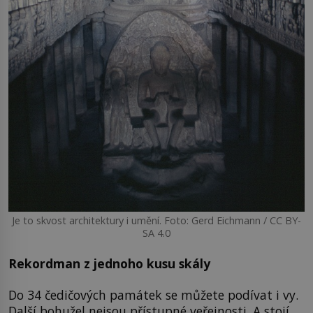
Je to skvost architektury i umění. Foto: Gerd Eichmann / CC BY-
SA 4.0
Rekordman z jednoho kusu skály
Do 34 čedičových památek se můžete podívat i vy.
Další bohužel nejsou přístupné veřejnosti. A stojí