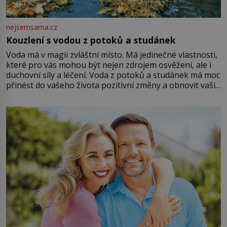
nejsemsama.cz
Kouzlení s vodou z potoků a studánek
Voda má v magii zvláštní místo. Má jedinečné vlastnosti,
které pro vás mohou být nejen zdrojem osvěžení, ale i
duchovní síly a léčení. Voda z potoků a studánek má moc
přinést do vašeho života pozitivní změny a obnovit vaši
energii. Využitím těchto přírodních zdrojů v magii
můžete obohatit své rituály a přinést do svého života
větší harmonii a klid. Je důležité