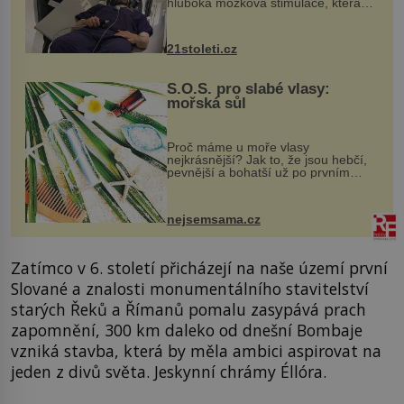
hluboká mozková stimulace, která
však vyžaduje vysoce invazivní
zákrok. Ultrazvuk zase není vhodný
k dostatečně přesnému zacílení ...
21stoleti.cz
S.O.S. pro slabé vlasy:
mořská sůl
Proč máme u moře vlasy
nejkrásnější? Jak to, že jsou hebčí,
pevnější a bohatší už po prvním
vykoupání? Protože sůl obsažená v
mořské vodě má blahodárný vliv.
Nejen na tělo a pokožku, ale i na
nejsemsama.cz
vlasy. ...
Zatímco v 6. století přicházejí na naše území první
Slované a znalosti monumentálního stavitelství
starých Řeků a Římanů pomalu zasypává prach
zapomnění, 300 km daleko od dnešní Bombaje
vzniká stavba, která by měla ambici aspirovat na
jeden z divů světa. Jeskynní chrámy Éllóra.