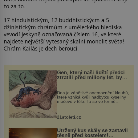
to za to.
17 hinduistickým, 12 buddhistickýcm a 5
džinistickým chrámům z uměleckého hlediska
vévodí jeskyně označovaná číslem 16, ve které
najdete největší vytesaný skalní monolit světa!
Chrám Kailás je dech beroucí.
Gen, který naši lidští předci
ztratili před miliony let, by
mohl pomoci s léčbou
„nemoci králů“
Dna je zánětlivé onemocnění kloubů,
které vzniká kvůli nadbytku kyseliny
močové v těle. Ta se ve formě
krystalků ukládá v blízkosti kloubů,
nejčastěji přitom postihuje palce na
nohou, a způsobuje bole...
21stoleti.cz
Utržený kus skály se zastavil
těsně před kostelem!