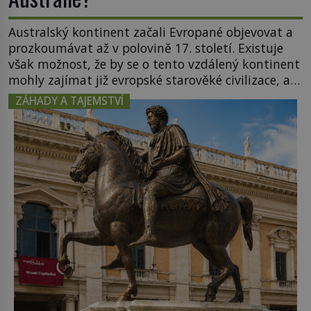
Australský kontinent začali Evropané objevovat a
prozkoumávat až v polovině 17. století. Existuje
však možnost, že by se o tento vzdálený kontinent
mohly zajímat již evropské starověké civilizace, a
to o 15 století dříve? Již od starověku kartografové
ZÁHADY A TAJEMSTVÍ
zakreslovali do map záhadný kontinent Terra
Australis – Jižní zemi. Proč? Do jisté míry to byl
smysl pro […]