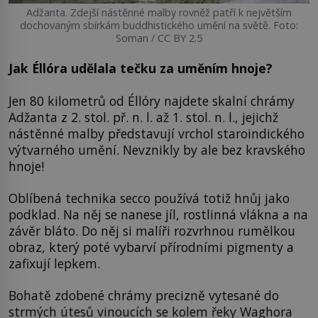
Adžanta. Zdejší nástěnné malby rovněž patří k největším
dochovaným sbírkám buddhistického umění na světě. Foto:
Soman / CC BY 2.5
Jak Éllóra udělala tečku za uměním hnoje?
Jen 80 kilometrů od Éllóry najdete skalní chrámy
Adžanta z 2. stol. př. n. l. až 1. stol. n. l., jejichž
nástěnné malby představují vrchol staroindického
výtvarného umění. Nevznikly by ale bez kravského
hnoje!
Oblíbená technika secco používá totiž hnůj jako
podklad. Na něj se nanese jíl, rostlinná vlákna a na
závěr bláto. Do něj si malíři rozvrhnou rumělkou
obraz, který poté vybarví přírodními pigmenty a
zafixují lepkem.
Bohatě zdobené chrámy precizně vytesané do
strmých útesů vinoucích se kolem řeky Waghora