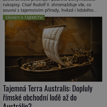
rukopisy. Císař Rudolf II. shromažďuje vše, co
souvisí s tajemstvím přírody, hvězd i lidského
poznání. Jenže po jeho smrti se jeho slavné sbírky
ZÁHADY A TAJEMSTVÍ
začínají rozpadat a část z nich mizí navždy. Kdo
odnesl nejvzácnější knihy? A existují ještě někde
zapomenuté rukopisy, které nikdo […]
Tajemná Terra Australis: Dopluly
římské obchodní lodě až do
Austrálie?