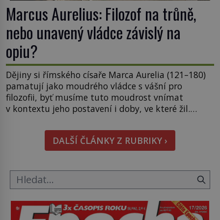
Marcus Aurelius: Filozof na trůně,
nebo unavený vládce závislý na
opiu?
Dějiny si římského císaře Marca Aurelia (121–180)
pamatují jako moudrého vládce s vášní pro
filozofii, byť musíme tuto moudrost vnímat
v kontextu jeho postavení i doby, ve které žil.
Máme však nyní rozbít tuto obecně přijímanou
pravdu na padrť a prohlásit, že to byl jen životem
DALŠÍ ČLÁNKY Z RUBRIKY ›
unavený a drogou ovládaný muž? Marcus Aurelius
byl zastáncem stoicismu, učení, […]