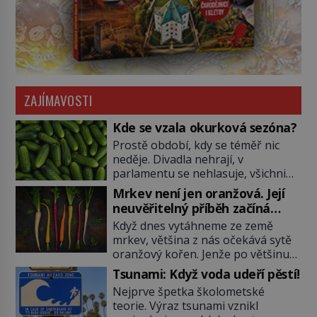
ZAJÍMAVOSTI
Kde se vzala okurková sezóna?
Prostě období, kdy se téměř nic
neděje. Divadla nehrají, v
parlamentu se nehlasuje, všichni
jsou na dovolené a média tak
Mrkev není jen oranžová. Její
nemají o čem mluvit a psát. A
neuvěřitelný příběh začíná
vymýšlejí si proto témata, které
fialovou barvou
Když dnes vytáhneme ze země
nikoho nezajímají. Proč je však ona
mrkev, většina z nás očekává sytě
letní doba spojovaná zrovna s
oranžový kořen. Jenže po většinu
okurkami? Okurkovou sezónu
své historie je mrkev všechno
známe už od poloviny 19. století,
Tsunami: Když voda udeří pěstí!
možné, jen ne oranžová. Je fialová,
ovšem jako Češi […]
Nejprve špetka školometské
žlutá, bílá, někdy dokonce téměř
teorie. Výraz tsunami vznikl
černá. Až díky stovkám let