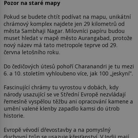
Pozor na staré mapy
Pokud se budete chtít podívat na mapu, unikátní
chrámový komplex najdete jen 29 kilometrů od
města Sambhaji Nagar. Milovníci papíru budou
muset hledat v mapě město Aurangabad, protože
nový název má tato metropole teprve od 29.
června letošního roku.
Do čedičových útesů pohoří Charanandri je tu mezi
6. a 10. stoletím vyhloubeno více, jak 100 „jeskyní“.
Fascinující chrámy tu vyrostou v dobách, kdy
národy usazující se ve Střední Evropě nezvládají
řemeslně vyspělou těžbu ani opracování kamene a
umění valené klenby zapadlo kamsi do útrob
historie.
Evropě vévodí dřevostavby a na pomyslný
duchovní trůn se usazuje křesťanství. V Indii mají