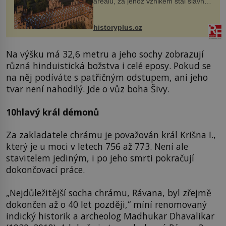
areálu, za jehož vznikem stál slavný
český architekt Josef Hlávka. Ten si
na něm dal mimořádně záležet. Jeho
stavební plány by při ...
historyplus.cz
Na výšku má 32,6 metru a jeho sochy zobrazují
různá hinduistická božstva i celé eposy. Pokud se
na něj podíváte s patřičným odstupem, ani jeho
tvar není nahodilý. Jde o vůz boha Šivy.
10hlavý král démonů
Za zakladatele chrámu je považován král Krišna I.,
který je u moci v letech 756 až 773. Není ale
stavitelem jediným, i po jeho smrti pokračují
dokončovací práce.
„Nejdůležitější socha chrámu, Rávana, byl zřejmě
dokončen až o 40 let později,“ míní renomovaný
indický historik a archeolog Madhukar Dhavalikar