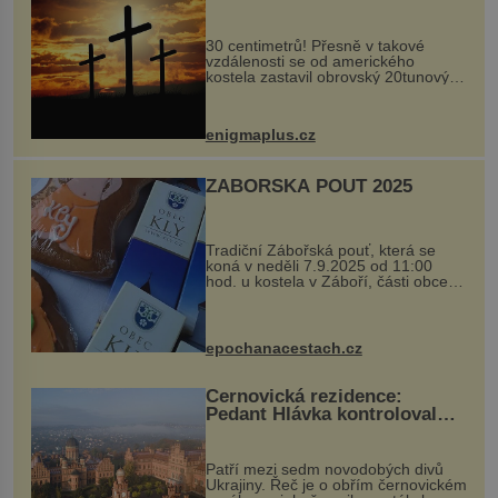
Ochránila ho boží síla?
30 centimetrů! Přesně v takové
vzdálenosti se od amerického
kostela zastavil obrovský 20tunový
balvan, který se v květnu 2014
nečekaně odtrhl od nedaleké skály
při její demolici. Podle místních stojí
enigmaplus.cz
...
ZÁBOŘSKÁ POUŤ 2025
Tradiční Zábořská pouť, která se
koná v neděli 7.9.2025 od 11:00
hod. u kostela v Záboří, části obce
Kly u Mělníka. V programu naleznete
komentovanou prohlídku kostela,
dobovou hudbu, řemesla, atrakce...
epochanacestach.cz
Černovická rezidence:
Pedant Hlávka kontroloval
každou cihlu
Patří mezi sedm novodobých divů
Ukrajiny. Řeč je o obřím černovickém