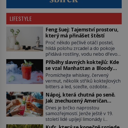
LIFESTYLE
Feng šuej: Tajemství prostoru,
který má přinášet štěstí
Proč někdo pečlivě otáčí postel,
hlídá polohu zrcadel a do pokoje
přidává rostliny, vodu nebo dřevo?
Feng šuej tvrdí, že domov není jen
Příběhy slavných koktejlů: Kde
soubor zdí a nábytku. Je to prostor,
se vzal Manhattan a Bloody
kterým proudí energie čchi a jeho
Mary?
Promíchejte whiskey, červený
uspořádání může ovlivňovat, jak se
vermut, několik střiků koktejlových
v něm člověk cítí. Feng šuej má
bitters a led, sceďte, ozdobte
kořeny ve staré Číně a jeho historie
koktejlovou třešinkou a tadá…
[…]
Nápoj, která chutná po seně.
Manhattan je tu! A pokud to má být
Jak znechucený Američan
skutečně on, dejte si pozor, ať
vymyslel brčko
Dnes je brčko naprostou
místo klasické americké rye
samozřejmostí. Jenže ještě v 19.
whiskey či klidně bourbonu
století lidé upíjejí limonády i
nepoužijete skotskou whisku. Co
koktejly dutými stébly žita nebo
se stane? Inu, koktejl bude stále
Kufr, který se konečně rozjede.