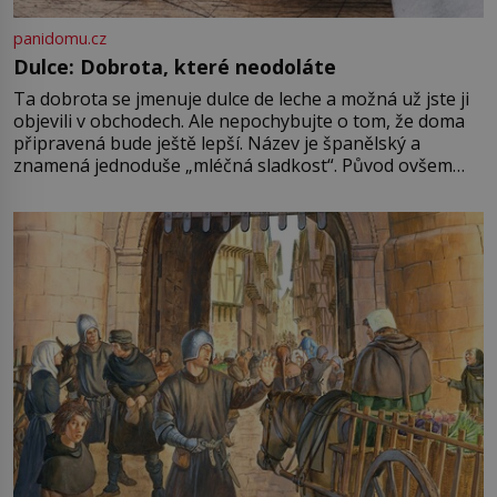
panidomu.cz
Dulce: Dobrota, které neodoláte
Ta dobrota se jmenuje dulce de leche a možná už jste ji
objevili v obchodech. Ale nepochybujte o tom, že doma
připravená bude ještě lepší. Název je španělský a
znamená jednoduše „mléčná sladkost“. Původ ovšem
není úplně jednoznačný, o autorství této receptury se
pře hned několik latinskoamerických zemí a k tomu
Francie, kde se traduje,