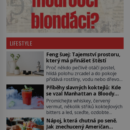
LIFESTYLE
Feng šuej: Tajemství prostoru,
který má přinášet štěstí
Proč někdo pečlivě otáčí postel,
hlídá polohu zrcadel a do pokoje
přidává rostliny, vodu nebo dřevo?
Feng šuej tvrdí, že domov není jen
Příběhy slavných koktejlů: Kde
soubor zdí a nábytku. Je to prostor,
se vzal Manhattan a Bloody
kterým proudí energie čchi a jeho
Mary?
Promíchejte whiskey, červený
uspořádání může ovlivňovat, jak se
vermut, několik střiků koktejlových
v něm člověk cítí. Feng šuej má
bitters a led, sceďte, ozdobte
kořeny ve staré Číně a jeho historie
koktejlovou třešinkou a tadá…
[…]
Nápoj, která chutná po seně.
Manhattan je tu! A pokud to má být
Jak znechucený Američan
skutečně on, dejte si pozor, ať