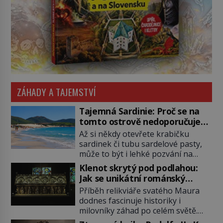
ZÁHADY A TAJEMSTVÍ
Tajemná Sardinie: Proč se na
tomto ostrově nedoporučuje
pytlovat „mořské brambory“?
Až si někdy otevřete krabičku
sardinek či tubu sardelové pasty,
může to být i lehké pozvání na
cestu do srdce Středozemního
Klenot skrytý pod podlahou:
moře, na ostrov hrdých Sardů.
Jak se unikátní románský
Věděli jste, že to byl právě italský
poklad dostal do zapadlého
Příběh relikviáře svatého Maura
ostrov Sardinie, jenž těmto
Bečova?
dodnes fascinuje historiky i
produktům moře propůjčil své
milovníky záhad po celém světě.
jméno. Co dalšího je pro Sardinii
Tato románská zlatnická památka