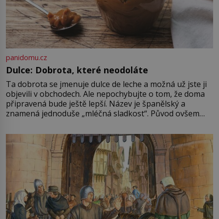
panidomu.cz
Dulce: Dobrota, které neodoláte
Ta dobrota se jmenuje dulce de leche a možná už jste ji
objevili v obchodech. Ale nepochybujte o tom, že doma
připravená bude ještě lepší. Název je španělský a
znamená jednoduše „mléčná sladkost“. Původ ovšem
není úplně jednoznačný, o autorství této receptury se
pře hned několik latinskoamerických zemí a k tomu
Francie, kde se traduje,