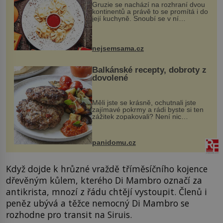
Gruzie se nachází na rozhraní dvou
kontinentů a právě to se promítá i do
její kuchyně. Snoubí se v ní
evropské a asijské chutě a díky tomu
vznikají rozmanité a chuťově bohaté
pokrmy, které rozhodně st...
nejsemsama.cz
Balkánské recepty, dobroty z
dovolené
Měli jste se krásně, ochutnali jste
zajímavé pokrmy a rádi byste si ten
zážitek zopakovali? Není nic
snazšího. Pljeskavica (10 porcí)
Možná jste ji ochutnali na dovolené v
bývalé Jugoslávii, lze ji vi...
panidomu.cz
Když dojde k hrůzné vraždě tříměsíčního kojence
dřevěným kůlem, kterého Di Mambro označí za
antikrista, mnozí z řádu chtějí vystoupit. Členů i
peněz ubývá a těžce nemocný Di Mambro se
rozhodne pro transit na Siruis.