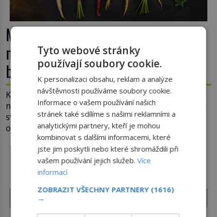
Mrkev není jen oranžová. Její
neuvěřitelný příběh začíná fialovou
Tyto webové stránky
používají soubory cookie.
barvou
K personalizaci obsahu, reklam a analýze
návštěvnosti používáme soubory cookie.
Když dnes vytáhneme ze země mrkev, většina z
Informace o vašem používání našich
nás očekává sytě oranžový kořen. Jenže po většinu
stránek také sdílíme s našimi reklamními a
své historie je mrkev všechno možné, jen ne
analytickými partnery, kteří je mohou
oranžová. Je fialová, žlutá, bílá, někdy dokonce
kombinovat s dalšími informacemi, které
téměř černá. Až díky stovkám let pečlivého
jste jim poskytli nebo které shromáždili při
šlechtění se z ní stává zelenina, bez které si českou
DALŠÍ ČLÁNKY Z RUBRIKY ›
vašem používání jejich služeb.
Více
zahradu ani nedokážeme představit. Její příběh je
[…]
informací
ZOBRAZIT VŠECHNY PARTNERY
(1616)
→