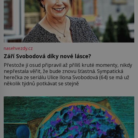
nasehvezdy.cz
Září Svobodová díky nové lásce?
Přestože jí osud připravil až příliš kruté momenty, nikdy
nepřestala věřit, že bude znovu šťastná. Sympatická
herečka ze seriálu Ulice Ilona Svobodová (64) se má už
několik týdnů potkávat se stejně