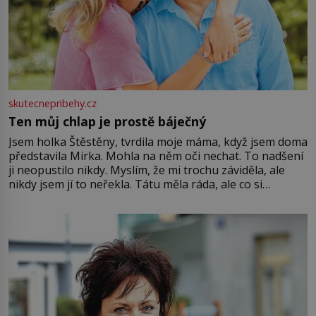
skutecnepribehy.cz
Ten můj chlap je prostě báječný
Jsem holka Štěstěny, tvrdila moje máma, když jsem doma
představila Mirka. Mohla na něm oči nechat. To nadšení
ji neopustilo nikdy. Myslím, že mi trochu záviděla, ale
nikdy jsem jí to neřekla. Tátu měla ráda, ale co si
pamatuji, tak jsme s Mirkem byli zamilovaní mnohem víc.
Jsme spolu moc rádi Tehdy byla jiná doba, když