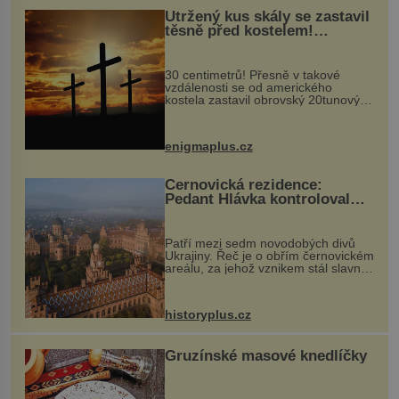
Utržený kus skály se zastavil
těsně před kostelem!
Ochránila ho boží síla?
30 centimetrů! Přesně v takové
vzdálenosti se od amerického
kostela zastavil obrovský 20tunový
balvan, který se v květnu 2014
nečekaně odtrhl od nedaleké skály
při její demolici. Podle místních stojí
enigmaplus.cz
...
Černovická rezidence:
Pedant Hlávka kontroloval
každou cihlu
Patří mezi sedm novodobých divů
Ukrajiny. Řeč je o obřím černovickém
areálu, za jehož vznikem stál slavný
český architekt Josef Hlávka. Ten si
na něm dal mimořádně záležet. Jeho
stavební plány by při ...
historyplus.cz
Gruzínské masové knedlíčky