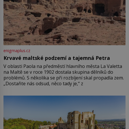
enigmaplus.cz
Krvavé maltské podzemí a tajemná Petra
V oblasti Paola na předměstí hlavního města La Valetta
na Maltě se v roce 1902 dostala skupina dělníků do
problémů. S několika se při rozbíjení skal propadla zem.
„Dostaňte nás odsud, něco tady je,“ z