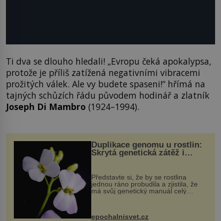
Ti dva se dlouho hledali! „Evropu čeká apokalypsa,
protože je příliš zatížená negativními vibracemi
prožitých válek. Ale vy budete spaseni!“ hřímá na
tajných schůzích řádu původem hodinář a zlatník
Joseph Di Mambro
(1924–1994).
Duplikace genomu u rostlin:
Skrytá genetická zátěž i
evoluční výhoda
Představte si, že by se rostlina
jednou ráno probudila a zjistila, že
má svůj genetický manuál celý
dvakrát. Přesně to se občas v
přírodě stane – a podle nového
výzkumu to může být pro druhy
epochalnisvet.cz
vstupenka...