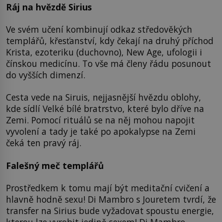
Ráj na hvězdě Sirius
Ve svém učení kombinují odkaz středověkých
templářů, křesťanství, kdy čekají na druhý příchod
Krista, ezoteriku (duchovno), New Age, ufologii i
čínskou medicínu. To vše má členy řádu posunout
do vyšších dimenzí.
Cesta vede na Siruis, nejjasnější hvězdu oblohy,
kde sídlí Velké bílé bratrstvo, které bylo dříve na
Zemi. Pomocí rituálů se na něj mohou napojit
vyvolení a tady je také po apokalypse na Zemi
čeká ten pravý ráj.
Falešný meč templářů
Prostředkem k tomu mají být meditační cvičení a
hlavně hodně sexu! Di Mambro s Jouretem tvrdí, že
transfer na Sirius bude vyžadovat spoustu energie,