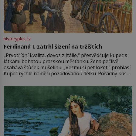
historyplus.cz
Ferdinand I. zatrhl šizení na tržištích
„Prvotřídní kvalita, dovoz z Itálie,“ přesvědčuje kupec s
látkami bohatou pražskou měšťanku. Žena pečlivě
osahává štůček mušelínu. „Vezmu si pět loket,“ prohlásí.
Kupec rychle naměří požadovanou délku. Pořádný kus
mu přitom zůstane za prsty… „Na šaty ho bude málo,
milostpaní. Stačí jenom na sukni,“ zhodnotí švadlena
množství růžového mušelínu. „Ošidili vás, podívejte.“
Vezme do ruky dřevěnou