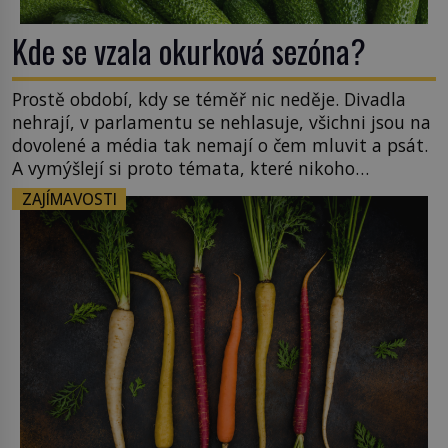
Kde se vzala okurková sezóna?
Prostě období, kdy se téměř nic neděje. Divadla
nehrají, v parlamentu se nehlasuje, všichni jsou na
dovolené a média tak nemají o čem mluvit a psát.
A vymýšlejí si proto témata, které nikoho
nezajímají. Proč je však ona letní doba spojovaná
ZAJÍMAVOSTI
zrovna s okurkami? Okurkovou sezónu známe už
od poloviny 19. století, ovšem jako Češi […]