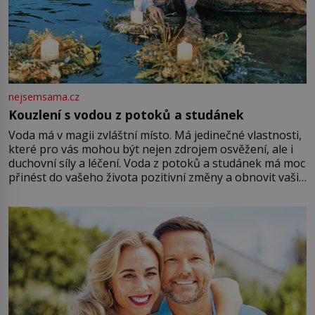
nejsemsama.cz
Kouzlení s vodou z potoků a studánek
Voda má v magii zvláštní místo. Má jedinečné vlastnosti,
které pro vás mohou být nejen zdrojem osvěžení, ale i
duchovní síly a léčení. Voda z potoků a studánek má moc
přinést do vašeho života pozitivní změny a obnovit vaši
energii. Využitím těchto přírodních zdrojů v magii
můžete obohatit své rituály a přinést do svého života
větší harmonii a klid. Je důležité