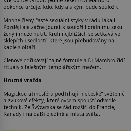
kterou lze vyrobit jedině sexem! Di Mambro
dokonce určuje, kdo, kdy a s kým bude souložit.
Mnohé členy časté sexuální styky v řádu lákají.
Později ale začne Jouret k souloži i orálnímu sexu
ženy i muže nutit. Kruh nejbližších se setkává ve
sklepích usedlostí, které jsou přebudovány na
kaple s oltáři.
Členové odříkávají tajné formule a Di Mambro řídí
rituály s falešným templářským mečem.
Hrůzná vražda
Magickou atmosféru podtrhují „nebeské“ světelné
a zvukové efekty, které ovšem spouští odvedle
technik. Ze Švýcarska se řád rozšíří do Francie,
Kanady i na další ojedinělá místa světa.