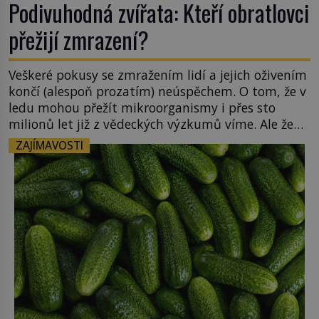
Podivuhodná zvířata: Kteří obratlovci
přežijí zmrazení?
Veškeré pokusy se zmražením lidí a jejich oživením
končí (alespoň prozatím) neúspěchem. O tom, že v
ledu mohou přežít mikroorganismy i přes sto
milionů let již z vědeckých výzkumů víme. Ale že
by totální zmrazení byť na jedinou zimu přežili
ZAJÍMAVOSTI
nějací suchozemští obratlovci? Takto
neuvěřitelnou věc dokáže na první pohled
obyčejná žába. Skokana hnědého u […]