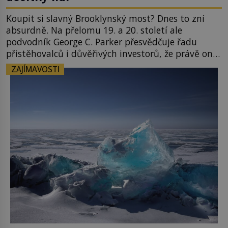
Koupit si slavný Brooklynský most? Dnes to zní
absurdně. Na přelomu 19. a 20. století ale
podvodník George C. Parker přesvědčuje řadu
přistěhovalců i důvěřivých investorů, že právě on
je jeho právoplatným vlastníkem. A není to jediná
ZAJÍMAVOSTI
památka, kterou dokáže „prodat“. Jeho
neuvěřitelný příběh se stává jednou z největších
legend světových dějin podvodů. New York […]