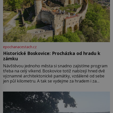
epochanacestach.cz
Historické Boskovice: Procházka od hradu k
zámku
Návštěvou jednoho města si snadno zajistíme program
třeba na celý víkend. Boskovice totiž nabízejí hned dvě
významné architektonické památky, vzdálené od sebe
jen půl kilometru. A tak se vydejme za hradem i za
zámkem do krásné jihomoravské krajiny. Trhová osada
Boskovice na okraji Drahanské vrchoviny vznikla někdy
ve13. století, a už v roce 1313 kronikáři zaznamenali