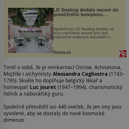
LD Seating dodala sezení do
prestižního komplexu
MediaCityUK v Salfordu
Společnost LD Seating dodala na
míru navržené sezení pro dvě
výjimečné realizace kanceláří v
areálu MediaCityUK v anglickém
Salfordu – konkrétně do budov Blue
Tower a Orange Tower. Komplex
iluxus.cz
budov Media...
Tvrdí o sobě, že je reinkarnací Osirise, Achnatona,
Mojžíše i alchymisty
Alessandra Cagliostra
(1743–
1795). Skvěle ho doplňuje belgický lékař a
homeopat
Luc Jouret
(1947–1994), charismatický
řečník a náborářský guru.
Společně přesvědčí asi 440 oveček, že jen ony jsou
vyvolené, aby se dostaly do nové kosmické
dimenze.