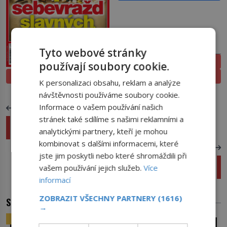
PŘEDPLATNÉ
Tyto webové stránky
ELEKTRONICKÉ
používají soubory cookie.
PROLISTOVAT
TIŠTĚNÉ
K personalizaci obsahu, reklam a analýze
návštěvnosti používáme soubory cookie.
Informace o vašem používání našich
PŘEDCHOZÍ ČLÁNEK
stránek také sdílíme s našimi reklamními a
TOP 5 řeckých památek, které musíte na Krétě
analytickými partnery, kteří je mohou
navštívit a vidět
kombinovat s dalšími informacemi, které
DALŠÍ ČLÁNEK
jste jim poskytli nebo které shromáždili při
Osvoboditelé se do názvu nehodí: Americké
vašem používání jejich služeb.
Více
třídy se v Plzni dočkali teprve po 46 letech
informací
ZOBRAZIT VŠECHNY PARTNERY
(1616)
SOUVISEJÍCÍ ČLÁNKY
→
ZAJÍMAVOSTI