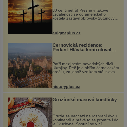
Ochránila ho boží síla?
30 centimetrů! Přesně v takové
vzdálenosti se od amerického
kostela zastavil obrovský 20tunový
balvan, který se v květnu 2014
nečekaně odtrhl od nedaleké skály
při její demolici. Podle místních stojí
enigmaplus.cz
...
Černovická rezidence:
Pedant Hlávka kontroloval
každou cihlu
Patří mezi sedm novodobých divů
Ukrajiny. Řeč je o obřím černovickém
areálu, za jehož vznikem stál slavný
český architekt Josef Hlávka. Ten si
na něm dal mimořádně záležet. Jeho
stavební plány by při ...
historyplus.cz
Gruzínské masové knedlíčky
Gruzie se nachází na rozhraní dvou
kontinentů a právě to se promítá i do
její kuchyně. Snoubí se v ní