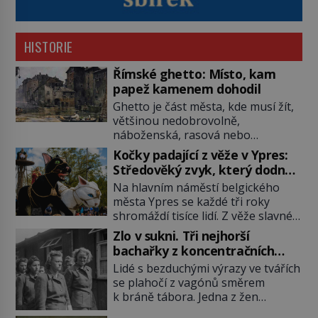
HISTORIE
Římské ghetto: Místo, kam
papež kamenem dohodil
Ghetto je část města, kde musí žít,
většinou nedobrovolně,
náboženská, rasová nebo
národnostní menšina obyvatel.
Kočky padající z věže v Ypres:
Bohaté historické zkušenosti mají s
Středověký zvyk, který dodnes
takovým životem Židé. Už od
budí rozpaky
Na hlavním náměstí belgického
středověku jsou totiž v každou
města Ypres se každé tři roky
chvíli nuceni v nějakém žít. Mezi ty
shromáždí tisíce lidí. Z věže slavné
nejslavnější patří i římské ghetto
tržnice létají do davu kočky, diváci
založené v roce 1555. Pokud jde o
Zlo v sukni. Tři nejhorší
jásají a snaží se je chytit. Naštěstí
vztah k Židům, nemá se Řím čím
bachařky z koncentračních
už nejde o živá zvířata, ale jenom o
chlubit. […]
táborů
Lidé s bezduchými výrazy ve tvářích
plyšové suvenýry. Kdysi to ale bylo
se plahočí z vagónů směrem
jinak. Tato veselá podívaná
k bráně tábora. Jedna z žen
připomíná jeden z nejpodivnějších
pohlédne přímo na dozorkyni a
a zároveň nejkrutějších zvyků […]