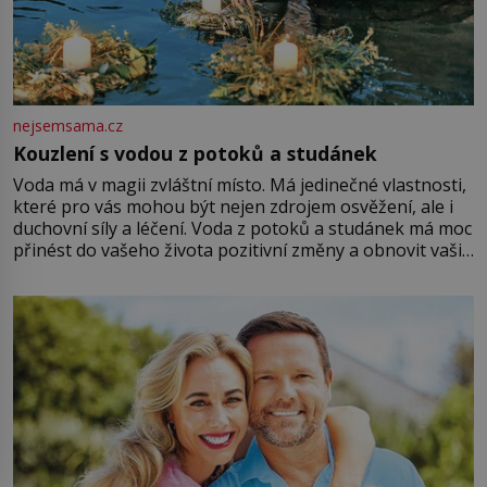
nejsemsama.cz
Kouzlení s vodou z potoků a studánek
Voda má v magii zvláštní místo. Má jedinečné vlastnosti,
které pro vás mohou být nejen zdrojem osvěžení, ale i
duchovní síly a léčení. Voda z potoků a studánek má moc
přinést do vašeho života pozitivní změny a obnovit vaši
energii. Využitím těchto přírodních zdrojů v magii
můžete obohatit své rituály a přinést do svého života
větší harmonii a klid. Je důležité