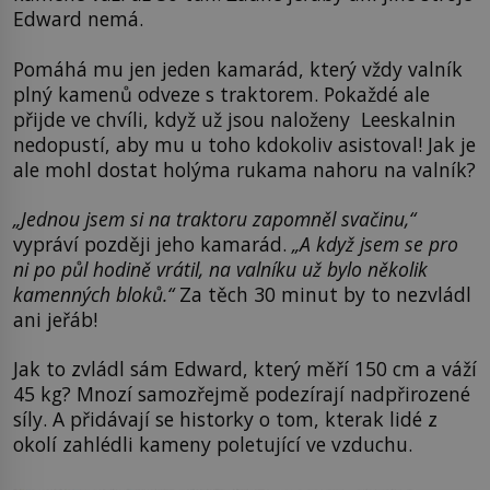
Edward nemá.
Pomáhá mu jen jeden kamarád, který vždy valník
plný kamenů odveze s traktorem. Pokaždé ale
přijde ve chvíli, když už jsou naloženy ­ Leeskalnin
nedopustí, aby mu u toho kdokoliv asistoval! Jak je
ale mohl dostat holýma rukama nahoru na valník?
„Jednou jsem si na traktoru zapomněl svačinu,“
vypráví později jeho kamarád.
„A když jsem se pro
ni po půl hodině vrátil, na valníku už bylo několik
kamenných bloků.“
Za těch 30 minut by to nezvládl
ani jeřáb!
Jak to zvládl sám Edward, který měří 150 cm a váží
45 kg? Mnozí samozřejmě podezírají nadpřirozené
síly. A přidávají se historky o tom, kterak lidé z
okolí zahlédli kameny poletující ve vzduchu.