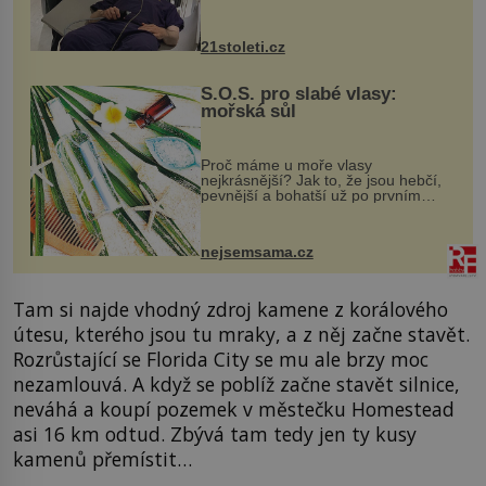
však vyžaduje vysoce invazivní
zákrok. Ultrazvuk zase není vhodný
k dostatečně přesnému zacílení ...
21stoleti.cz
S.O.S. pro slabé vlasy:
mořská sůl
Proč máme u moře vlasy
nejkrásnější? Jak to, že jsou hebčí,
pevnější a bohatší už po prvním
vykoupání? Protože sůl obsažená v
mořské vodě má blahodárný vliv.
Nejen na tělo a pokožku, ale i na
nejsemsama.cz
vlasy. ...
Tam si najde vhodný zdroj kamene z korálového
útesu, kterého jsou tu mraky, a z něj začne stavět.
Rozrůstající se Florida City se mu ale brzy moc
nezamlouvá. A když se poblíž začne stavět silnice,
neváhá a koupí pozemek v městečku Homestead
asi 16 km odtud. Zbývá tam tedy jen ty kusy
kamenů přemístit…