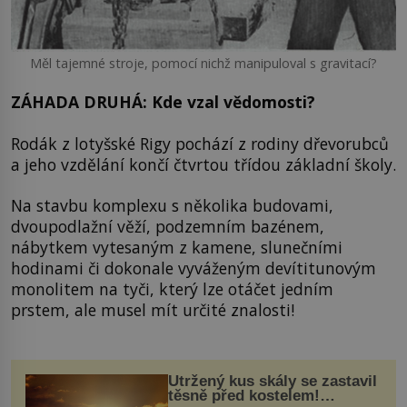
Měl tajemné stroje, pomocí nichž manipuloval s gravitací?
ZÁHADA DRUHÁ: Kde vzal vědomosti?
Rodák z lotyšské Rigy pochází z rodiny dřevorubců
a jeho vzdělání končí čtvrtou třídou základní školy.
Na stavbu komplexu s několika budovami,
dvoupodlažní věží, podzemním bazénem,
nábytkem vytesaným z kamene, slunečními
hodinami či dokonale vyváženým devítitunovým
monolitem na tyči, který lze otáčet jedním
prstem, ale musel mít určité znalosti!
Utržený kus skály se zastavil
těsně před kostelem!