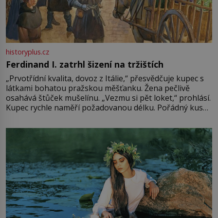
historyplus.cz
Ferdinand I. zatrhl šizení na tržištích
„Prvotřídní kvalita, dovoz z Itálie,“ přesvědčuje kupec s
látkami bohatou pražskou měšťanku. Žena pečlivě
osahává štůček mušelínu. „Vezmu si pět loket,“ prohlásí.
Kupec rychle naměří požadovanou délku. Pořádný kus
mu přitom zůstane za prsty… „Na šaty ho bude málo,
milostpaní. Stačí jenom na sukni,“ zhodnotí švadlena
množství růžového mušelínu. „Ošidili vás, podívejte.“
Vezme do ruky dřevěnou