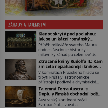
ZÁHADY A TAJEMSTVÍ
Klenot skrytý pod podlahou:
Jak se unikátní románský
poklad dostal do zapadlého
Příběh relikviáře svatého Maura
Bečova?
dodnes fascinuje historiky i
milovníky záhad po celém světě.
Tato románská zlatnická památka
Ztracené knihy Rudolfa II.: Kam
ze 13. století je po českých
zmizela nejzáhadnější knihovna
korunovačních klenotech druhým
Evropy?
V komnatách Pražského hradu se
nejcennějším movitým majetkem v
třpytí křišťály, astronomické
České republice. Přestože byl
přístroje i podivné alchymistické
klenot v roce 1985 po dramatickém
rukopisy. Císař Rudolf II.
pátrání kriminalistů úspěšně
Tajemná Terra Australis:
shromažďuje vše, co souvisí s
nalezen, jeho minulost stále
Dopluly římské obchodní lodě
tajemstvím přírody, hvězd i
obestírá hustá mlha. Otázky, jak
až do Austrálie?
Australský kontinent začali
lidského poznání. Jenže po jeho
přesně se tato […]
Evropané objevovat a
smrti se jeho slavné sbírky začínají