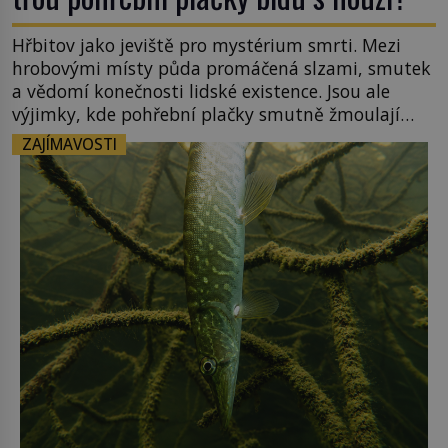
Hřbitov jako jeviště pro mystérium smrti. Mezi
hrobovými místy půda promáčená slzami, smutek
a vědomí konečnosti lidské existence. Jsou ale
výjimky, kde pohřební plačky smutně žmoulají
kapesníky nikoli při smutečním obřadu, ale při
ZAJÍMAVOSTI
pohledu na výši vyměřené podpory
v nezaměstnanosti. Kam vás pozveme? Unikátní
hřbitov, který si vysloužil název „Veselý“, najdeme
v rumunské vesnici Sapanta, nedaleko hranic […]