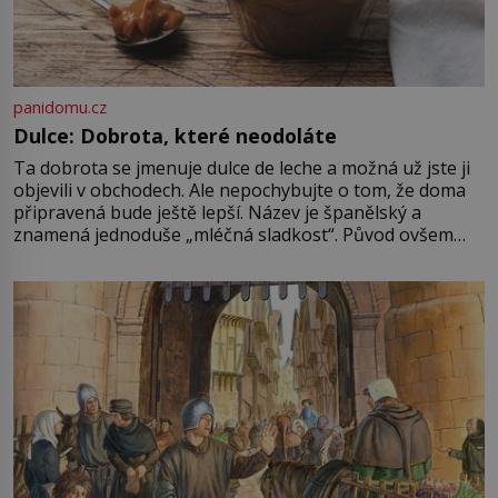
panidomu.cz
Dulce: Dobrota, které neodoláte
Ta dobrota se jmenuje dulce de leche a možná už jste ji
objevili v obchodech. Ale nepochybujte o tom, že doma
připravená bude ještě lepší. Název je španělský a
znamená jednoduše „mléčná sladkost“. Původ ovšem
není úplně jednoznačný, o autorství této receptury se
pře hned několik latinskoamerických zemí a k tomu
Francie, kde se traduje,