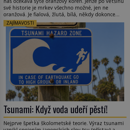
nás očekává sytě oranžový kořen. Jenže po většinu
své historie je mrkev všechno možné, jen ne
oranžová. Je fialová, žlutá, bílá, někdy dokonce
téměř černá. Až díky stovkám let pečlivého
ZAJÍMAVOSTI
šlechtění se z ní stává zelenina, bez které si českou
zahradu ani nedokážeme představit. Její příběh je
[…]
Tsunami: Když voda udeří pěstí!
Nejprve špetka školometské teorie. Výraz tsunami
vznikl spojením japonských slov tsu (přístav) a