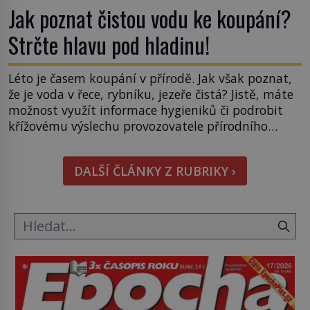
Jak poznat čistou vodu ke koupání?
Strčte hlavu pod hladinu!
Léto je časem koupání v přírodě. Jak však poznat,
že je voda v řece, rybníku, jezeře čistá? Jistě, máte
možnost využít informace hygieniků či podrobit
křížovému výslechu provozovatele přírodního
koupaliště. Existuje ale ještě jiná alternativa. Jaká?
Podívat se pod hladinu a zjistit, kdo si onu
DALŠÍ ČLÁNKY Z RUBRIKY ›
konkrétní vodní lokalitu oblíbil už dávno před
vámi. Říká se jim bioindikátory […]