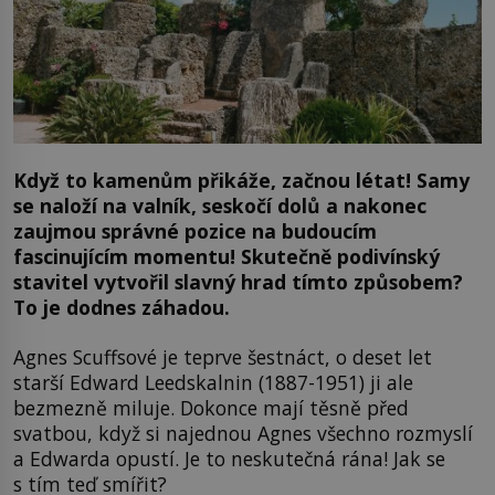
Když to kamenům přikáže, začnou létat! Samy
se naloží na valník, seskočí dolů a nakonec
zaujmou správné pozice na budoucím
fascinujícím momentu! Skutečně podivínský
stavitel vytvořil slavný hrad tímto způsobem?
To je dodnes záhadou.
Agnes Scuffsové je teprve šestnáct, o deset let
starší Edward Leedskalnin (1887-1951) ji ale
bezmezně miluje. Dokonce mají těsně před
svatbou, když si najednou Agnes všechno rozmyslí
a Edwarda opustí. Je to neskutečná rána! Jak se
s tím teď smířit?