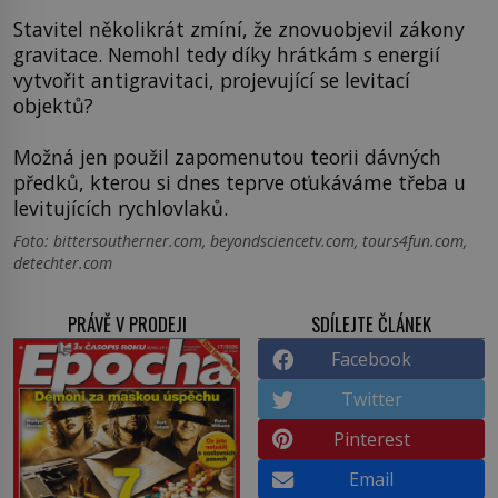
Stavitel několikrát zmíní, že znovuobjevil zákony
gravitace. Nemohl tedy díky hrátkám s energií
vytvořit antigravitaci, projevující se levitací
objektů?
Možná jen použil zapomenutou teorii dávných
předků, kterou si dnes teprve oťukáváme třeba u
levitujících rychlovlaků.
Foto: bittersoutherner.com, beyondsciencetv.com, tours4fun.com,
detechter.com
PRÁVĚ V PRODEJI
SDÍLEJTE ČLÁNEK
Facebook
Twitter
Pinterest
Email