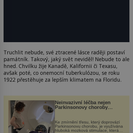
Truchlit nebude, své ztracené lásce raději postaví
památník. Takový, jaký svět neviděl! Nebude to ale
hned. Chvilku žije Kanadě, Kalifornii či Texasu,
avšak poté, co onemocní tuberkulózou, se roku
1922 přestěhuje za lepším klimatem na Floridu.
Neinvazivní léčba nejen
Parkinsonovy choroby
pomocí ultrazvukové
„helmy“
Ke zmírnění třesu, který doprovází
Parkinsonovu chorobu, je využívána
hluboká mozková stimulace, která