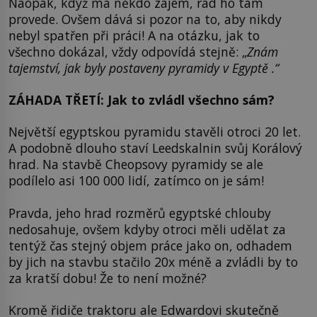
Naopak, když má někdo zájem, rád ho tam
provede. Ovšem dává si pozor na to, aby nikdy
nebyl spatřen při práci! A na otázku, jak to
všechno dokázal, vždy odpovídá stejně: „
Znám
tajemství, jak byly postaveny pyramidy v Egyptě .“
ZÁHADA TŘETÍ: Jak to zvládl všechno sám?
Největší egyptskou pyramidu stavěli otroci 20 let.
A podobně dlouho staví Leedskalnin svůj Korálový
hrad. Na stavbě Cheopsovy pyramidy se ale
podílelo asi 100 000 lidí, zatímco on je sám!
Pravda, jeho hrad rozměrů egyptské chlouby
nedosahuje, ovšem kdyby otroci měli udělat za
tentýž čas stejný objem práce jako on, odhadem
by jich na stavbu stačilo 20x méně a zvládli by to
za kratší dobu! Že to není možné?
Kromě řidiče traktoru ale Edwardovi skutečně