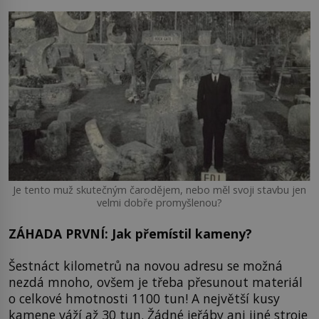
Je tento muž skutečným čarodějem, nebo měl svoji stavbu jen
velmi dobře promyšlenou?
ZÁHADA PRVNÍ: Jak přemístil kameny?
Šestnáct kilometrů na novou adresu se možná
nezdá mnoho, ovšem je třeba přesunout materiál
o celkové hmotnosti 1100 tun! A největší kusy
kamene váží až 30 tun. Žádné jeřáby ani jiné stroje