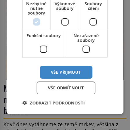
Nezbytně
Výkonové
Soubory
nutné
soubory
cílení
soubory
Funkční soubory
Nezařazené
soubory
VŠE PŘIJMOUT
Mrkev není jen oranžová. Její
VŠE ODMÍTNOUT
neuvěřitelný příběh začíná fialovou
ZOBRAZIT PODROBNOSTI
barvou
Když dnes vytáhneme ze země mrkev, většina z