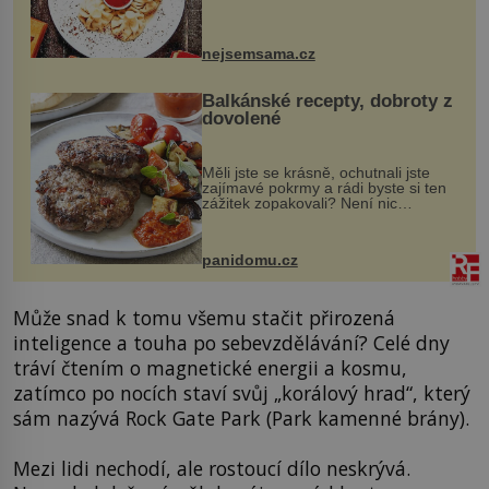
evropské a asijské chutě a díky tomu
vznikají rozmanité a chuťově bohaté
pokrmy, které rozhodně st...
nejsemsama.cz
Balkánské recepty, dobroty z
dovolené
Měli jste se krásně, ochutnali jste
zajímavé pokrmy a rádi byste si ten
zážitek zopakovali? Není nic
snazšího. Pljeskavica (10 porcí)
Možná jste ji ochutnali na dovolené v
bývalé Jugoslávii, lze ji vi...
panidomu.cz
Může snad k tomu všemu stačit přirozená
inteligence a touha po sebevzdělávání? Celé dny
tráví čtením o magnetické energii a kosmu,
zatímco po nocích staví svůj „korálový hrad“, který
sám nazývá Rock Gate Park (Park kamenné brány).
Mezi lidi nechodí, ale rostoucí dílo neskrývá.