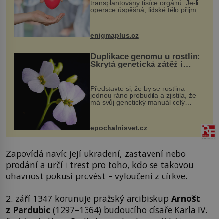
transplantovány tisíce orgánů. Je-li
operace úspěšná, lidské tělo přijme
darovaný orgán za své a pacient
může vést plnohodnotný život. Ale co
když při transplantaci nepřijímám...
enigmaplus.cz
Duplikace genomu u rostlin:
Skrytá genetická zátěž i
evoluční výhoda
Představte si, že by se rostlina
jednou ráno probudila a zjistila, že
má svůj genetický manuál celý
dvakrát. Přesně to se občas v
přírodě stane – a podle nového
výzkumu to může být pro druhy
epochalnisvet.cz
vstupenka...
Zapovídá navíc její ukradení, zastavení nebo
prodání a určí i trest pro toho, kdo se takovou
ohavnost pokusí provést – vyloučení z církve.
2. září 1347 korunuje pražský arcibiskup
Arnošt
z Pardubic
(1297–1364) budoucího císaře Karla IV.