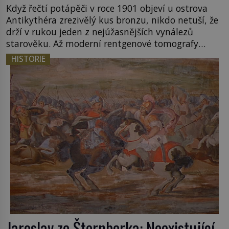
Když řečtí potápěči v roce 1901 objeví u ostrova
Antikythéra zrezivělý kus bronzu, nikdo netuší, že
drží v rukou jeden z nejúžasnějších vynálezů
starověku. Až moderní rentgenové tomografy
odhalí desítky ozubených kol ukrytých uvnitř.
HISTORIE
Mechanismus z Antikythéry je dnes považován za
nejstarší známý analogový počítač na světě. Přesto
ani po více než sto letech výzkumu […]
Jaroslav ze Šternberka: Neexistující