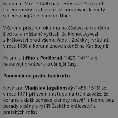
Karlštejn. V roce 1420 pak český král Zikmund
Lucemburský krátce po své korunovaci klenoty
sebere a odjíždí s nimi do Uher.
V červnu příštího roku mu na čáslavském sněmu
šlechta a měšťané vyčítají, že klenot „vyvezl
z království proti všemu řádu“. Zpátky ji vrátí až
v roce 1436 a koruna znovu skončí na Karlštejně.
Po smrti
Jiřího z Poděbrad
(1420–1471) ale
nastávají pro šperk krušnější časy.
Panovník na prahu bankrotu
Nový král
Vladislav Jagellonský
(1456–1516) se
v roce 1471 při svém nástupu na trůn zaváže, že
korunu a další zemské klenoty nesvěří nikomu bez
porady s pány a rytíři Českého království a
pražských měst.