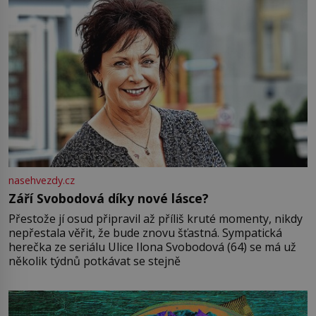
nasehvezdy.cz
Září Svobodová díky nové lásce?
Přestože jí osud připravil až příliš kruté momenty, nikdy
nepřestala věřit, že bude znovu šťastná. Sympatická
herečka ze seriálu Ulice Ilona Svobodová (64) se má už
několik týdnů potkávat se stejně