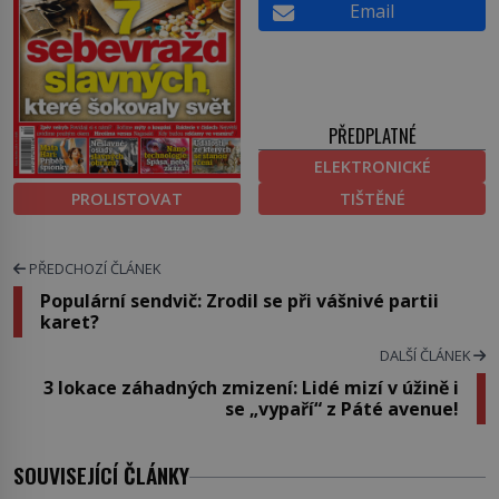
Email
PŘEDPLATNÉ
ELEKTRONICKÉ
PROLISTOVAT
TIŠTĚNÉ
PŘEDCHOZÍ ČLÁNEK
Populární sendvič: Zrodil se při vášnivé partii
karet?
DALŠÍ ČLÁNEK
3 lokace záhadných zmizení: Lidé mizí v úžině i
se „vypaří“ z Páté avenue!
SOUVISEJÍCÍ ČLÁNKY