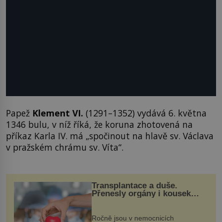
Papež
Klement VI.
(1291–1352) vydává 6. května
1346 bulu, v níž říká, že koruna zhotovená na
příkaz Karla IV. má „spočinout na hlavě sv. Václava
v pražském chrámu sv. Víta“.
Transplantace a duše.
Přenesly orgány i kousek
osobnosti dárce?
Ročně jsou v nemocnicích