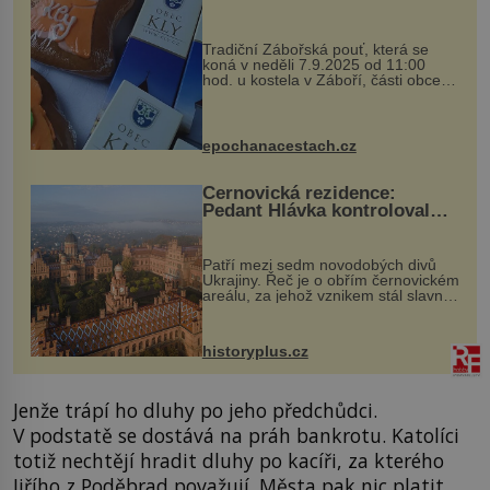
Tradiční Zábořská pouť, která se
koná v neděli 7.9.2025 od 11:00
hod. u kostela v Záboří, části obce
Kly u Mělníka. V programu naleznete
komentovanou prohlídku kostela,
dobovou hudbu, řemesla, atrakce...
epochanacestach.cz
Černovická rezidence:
Pedant Hlávka kontroloval
každou cihlu
Patří mezi sedm novodobých divů
Ukrajiny. Řeč je o obřím černovickém
areálu, za jehož vznikem stál slavný
český architekt Josef Hlávka. Ten si
na něm dal mimořádně záležet. Jeho
stavební plány by při ...
historyplus.cz
Jenže trápí ho dluhy po jeho předchůdci.
V podstatě se dostává na práh bankrotu. Katolíci
totiž nechtějí hradit dluhy po kacíři, za kterého
Jiřího z Poděbrad považují. Města pak nic platit