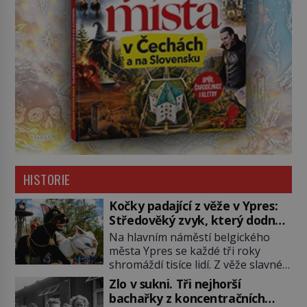
HISTORIE
Kočky padající z věže v Ypres:
Středověký zvyk, který dodnes
budí rozpaky
Na hlavním náměstí belgického
města Ypres se každé tři roky
shromáždí tisíce lidí. Z věže slavné
tržnice létají do davu kočky, diváci
Zlo v sukni. Tři nejhorší
jásají a snaží se je chytit. Naštěstí
bachařky z koncentračních
už nejde o živá zvířata, ale jenom o