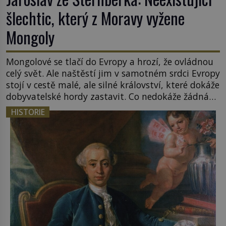
šlechtic, který z Moravy vyžene
Mongoly
Mongolové se tlačí do Evropy a hrozí, že ovládnou
celý svět. Ale naštěstí jim v samotném srdci Evropy
stojí v cestě malé, ale silné království, které dokáže
dobyvatelské hordy zastavit. Co nedokáže žádná
z asijských říší, co nedokážou Němci – to dokáže
HISTORIE
český král. Nebo že by ne? Mongolové od roku 1223
postupují podél Kaspického a Azovského moře, […]