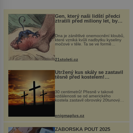
Gen, který naši lidští předci
ztratili před miliony let, by
mohl pomoci s léčbou
„nemoci králů“
Dna je zánětlivé onemocnění kloubů,
které vzniká kvůli nadbytku kyseliny
močové v těle. Ta se ve formě
krystalků ukládá v blízkosti kloubů,
nejčastěji přitom postihuje palce na
nohou, a způsobuje bole...
21stoleti.cz
Utržený kus skály se zastavil
těsně před kostelem!
Ochránila ho boží síla?
30 centimetrů! Přesně v takové
vzdálenosti se od amerického
kostela zastavil obrovský 20tunový
balvan, který se v květnu 2014
nečekaně odtrhl od nedaleké skály
při její demolici. Podle místních stojí
enigmaplus.cz
...
ZÁBOŘSKÁ POUŤ 2025