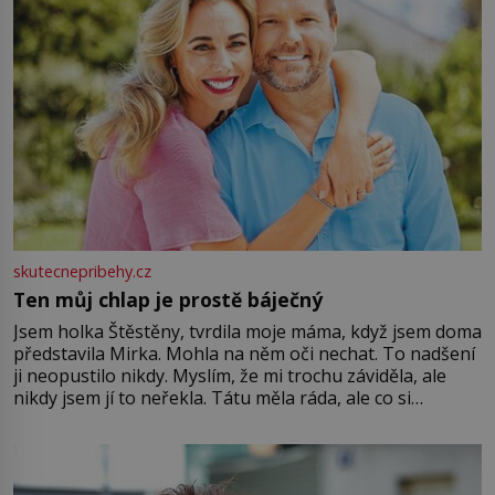
skutecnepribehy.cz
Ten můj chlap je prostě báječný
Jsem holka Štěstěny, tvrdila moje máma, když jsem doma
představila Mirka. Mohla na něm oči nechat. To nadšení
ji neopustilo nikdy. Myslím, že mi trochu záviděla, ale
nikdy jsem jí to neřekla. Tátu měla ráda, ale co si
pamatuji, tak jsme s Mirkem byli zamilovaní mnohem víc.
Jsme spolu moc rádi Tehdy byla jiná doba, když