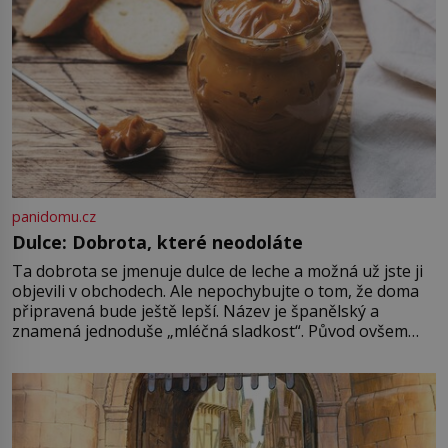
Sapanta, nedaleko hranic […]
panidomu.cz
Dulce: Dobrota, které neodoláte
Ta dobrota se jmenuje dulce de leche a možná už jste ji
objevili v obchodech. Ale nepochybujte o tom, že doma
připravená bude ještě lepší. Název je španělský a
znamená jednoduše „mléčná sladkost“. Původ ovšem
není úplně jednoznačný, o autorství této receptury se
pře hned několik latinskoamerických zemí a k tomu
Francie, kde se traduje,