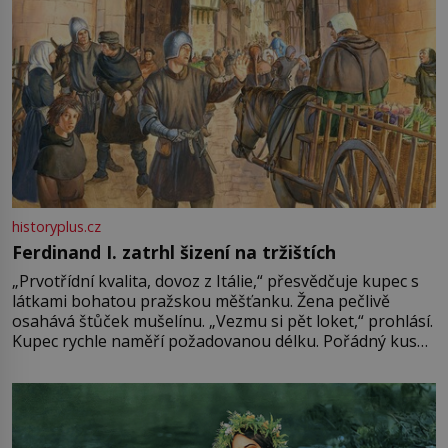
historyplus.cz
Ferdinand I. zatrhl šizení na tržištích
„Prvotřídní kvalita, dovoz z Itálie,“ přesvědčuje kupec s
látkami bohatou pražskou měšťanku. Žena pečlivě
osahává štůček mušelínu. „Vezmu si pět loket,“ prohlásí.
Kupec rychle naměří požadovanou délku. Pořádný kus
mu přitom zůstane za prsty… „Na šaty ho bude málo,
milostpaní. Stačí jenom na sukni,“ zhodnotí švadlena
množství růžového mušelínu. „Ošidili vás, podívejte.“
Vezme do ruky dřevěnou