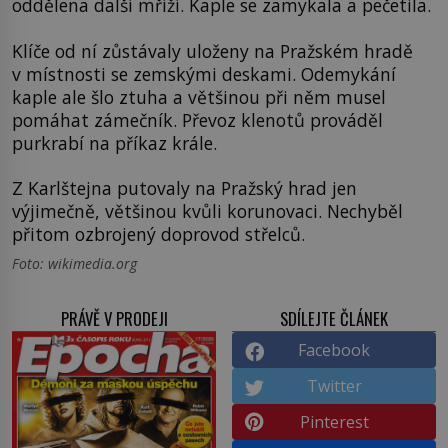
oddělena další mříží. Kaple se zamykala a pečetila.
Klíče od ní zůstávaly uloženy na Pražském hradě
v místnosti se zemskými deskami. Odemykání
kaple ale šlo ztuha a většinou při něm musel
pomáhat zámečník. Převoz klenotů prováděl
purkrabí na příkaz krále.
Z Karlštejna putovaly na Pražský hrad jen
výjimečně, většinou kvůli korunovaci. Nechyběl
přitom ozbrojený doprovod střelců.
Foto: wikimedia.org
PRÁVĚ V PRODEJI
SDÍLEJTE ČLÁNEK
Facebook
Twitter
Pinterest