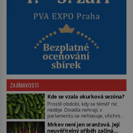
ZAJÍMAVOSTI
Kde se vzala okurková sezóna?
Prostě období, kdy se téměř nic
neděje. Divadla nehrají, v
parlamentu se nehlasuje, všichni
jsou na dovolené a média tak
Mrkev není jen oranžová. Její
nemají o čem mluvit a psát. A
neuvěřitelný příběh začíná