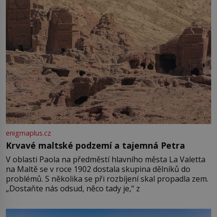
enigmaplus.cz
Krvavé maltské podzemí a tajemná Petra
V oblasti Paola na předměstí hlavního města La Valetta
na Maltě se v roce 1902 dostala skupina dělníků do
problémů. S několika se při rozbíjení skal propadla zem.
„Dostaňte nás odsud, něco tady je,“ z