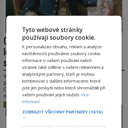
Tyto webové stránky
používají soubory cookie.
Casanova v Pobaltí: Co měl
K personalizaci obsahu, reklam a analýze
legendární svůdník společného se
návštěvnosti používáme soubory cookie.
svobodnými zednáři?
Informace o vašem používání našich
stránek také sdílíme s našimi reklamními a
analytickými partnery, kteří je mohou
V roce 1764 byste mohli na lotyšských plážích
kombinovat s dalšími informacemi, které
potkat dobrodruha a sukničkáře Giacoma
jste jim poskytli nebo které shromáždili při
Casanovu. Jeho cesta k Baltskému moři však
vašem používání jejich služeb.
Více
nebyla turistickým výletem, ale ryze pracovní
informací
cestou se zištnými úmysly. Jaký cíl Casanova
HISTORIE
sledoval, když se například procházel uličkami
ZOBRAZIT VŠECHNY PARTNERY
(1616)
lotyšské Rigy? Casanova v Pobaltí kontaktoval
→
tamní zednářské lóže. Nebyl v této oblasti žádným