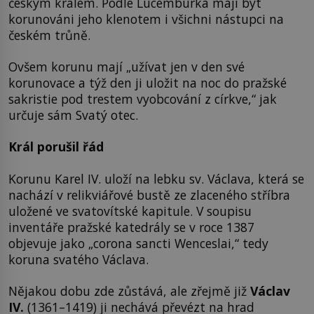
českým králem. Podle Lucemburka mají být
korunováni jeho klenotem i všichni nástupci na
českém trůně.
Ovšem korunu mají „užívat jen v den své
korunovace a týž den ji uložit na noc do pražské
sakristie pod trestem vyobcování z církve,“ jak
určuje sám Svatý otec.
Král porušil řád
Korunu Karel IV. uloží na lebku sv. Václava, která se
nachází v relikviářové bustě ze zlaceného stříbra
uložené ve svatovítské kapitule. V soupisu
inventáře pražské katedrály se v roce 1387
objevuje jako „corona sancti Wenceslai,“ tedy
koruna svatého Václava.
Nějakou dobu zde zůstává, ale zřejmě již
Václav
IV.
(1361–1419) ji nechává převézt na hrad