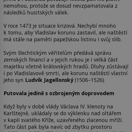
nemohou, protože se dosud nevzpamatovala z
následků husitských válek.
V roce 1473 je situace krizová. Nechybí mnoho
k tomu, aby Vladislav korunu zastavil, ale naštěstí
má stále na paměti papežskou listinu i svůj slib.
Svým šlechtickým věřitelům předává správu
zemských financí a v jejich rukou je i velká část
majetku včetně královských hradů. Dluhy zůstávají
i po Vladislavově smrti, ale korunu naštěstí vlastní
jeho syn
Ludvík Jagellonský
(1506–1526).
Putovala jedině s ozbrojeným doprovodem
Když byly v době vlády Václava IV. klenoty na
Karlštejně, ukládaly se do výklenku nad oltářem
v kapli svatého Kříže, uzavřeného zlacenou mříží.
Tato část pak byla navíc od zbytku prostoru