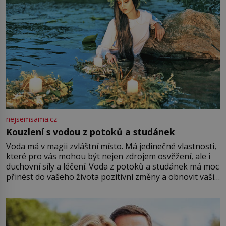
nejsemsama.cz
Kouzlení s vodou z potoků a studánek
Voda má v magii zvláštní místo. Má jedinečné vlastnosti,
které pro vás mohou být nejen zdrojem osvěžení, ale i
duchovní síly a léčení. Voda z potoků a studánek má moc
přinést do vašeho života pozitivní změny a obnovit vaši
energii. Využitím těchto přírodních zdrojů v magii
můžete obohatit své rituály a přinést do svého života
větší harmonii a klid. Je důležité