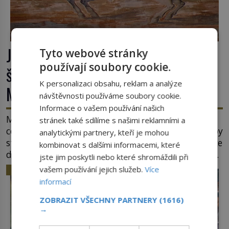
Jaroslav ze Šternberka: Neexistující
Tyto webové stránky
používají soubory cookie.
šlechtic, který z Moravy vyžene
K personalizaci obsahu, reklam a analýze
Mongoly
návštěvnosti používáme soubory cookie.
Informace o vašem používání našich
Mongolové se tlačí do Evropy a hrozí, že ovládnou
stránek také sdílíme s našimi reklamními a
celý svět. Ale naštěstí jim v samotném srdci Evropy
analytickými partnery, kteří je mohou
stojí v cestě malé, ale silné království, které dokáže
kombinovat s dalšími informacemi, které
dobyvatelské hordy zastavit. Co nedokáže žádná
jste jim poskytli nebo které shromáždili při
z asijských říší, co nedokážou Němci – to dokáže
vašem používání jejich služeb.
Více
HISTORIE
český král. Nebo že by ne? Mongolové od roku 1223
informací
postupují podél Kaspického a Azovského moře, […]
ZOBRAZIT VŠECHNY PARTNERY
(1616)
→