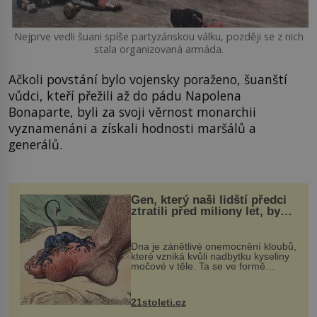
Nejprve vedli šuani spíše partyzánskou válku, později se z nich
stala organizovaná armáda.
Ačkoli povstání bylo vojensky poraženo, šuanští
vůdci, kteří přežili až do pádu Napolena
Bonaparte, byli za svoji věrnost monarchii
vyznamenáni a získali hodnosti maršálů a
generálů.
Gen, který naši lidští předci
ztratili před miliony let, by
mohl pomoci s léčbou
„nemoci králů“
Dna je zánětlivé onemocnění kloubů,
které vzniká kvůli nadbytku kyseliny
močové v těle. Ta se ve formě
krystalků ukládá v blízkosti kloubů,
nejčastěji přitom postihuje palce na
nohou, a způsobuje bole...
21stoleti.cz