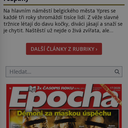
Na hlavním náměstí belgického města Ypres se
každé tři roky shromáždí tisíce lidí. Z věže slavné
tržnice létají do davu kočky, diváci jásají a snaží se
je chytit. Naštěstí už nejde o živá zvířata, ale
jenom o plyšové suvenýry. Kdysi to ale bylo jinak.
Tato veselá podívaná připomíná jeden z
DALŠÍ ČLÁNKY Z RUBRIKY ›
nejpodivnějších a zároveň nejkrutějších zvyků […]