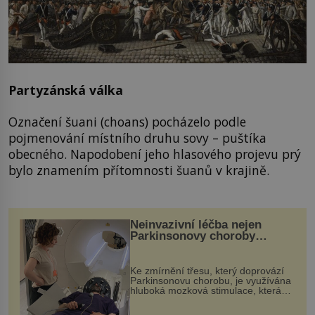
Partyzánská válka
Označení šuani (choans) pocházelo podle
pojmenování místního druhu sovy – puštíka
obecného. Napodobení jeho hlasového projevu prý
bylo znamením přítomnosti šuanů v krajině.
Neinvazivní léčba nejen
Parkinsonovy choroby
pomocí ultrazvukové
„helmy“
Ke zmírnění třesu, který doprovází
Parkinsonovu chorobu, je využívána
hluboká mozková stimulace, která
však vyžaduje vysoce invazivní
zákrok. Ultrazvuk zase není vhodný