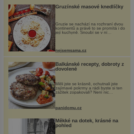
Gruzínské masové knedlíčky
Gruzie se nachází na rozhraní dvou
kontinentů a právě to se promítá i do
její kuchyně. Snoubí se v ní
evropské a asijské chutě a díky tomu
vznikají rozmanité a chuťově bohaté
pokrmy, které rozhodně st...
nejsemsama.cz
Balkánské recepty, dobroty z
dovolené
Měli jste se krásně, ochutnali jste
zajímavé pokrmy a rádi byste si ten
zážitek zopakovali? Není nic
snazšího. Pljeskavica (10 porcí)
Možná jste ji ochutnali na dovolené v
bývalé Jugoslávii, lze ji vi...
panidomu.cz
Měkké na dotek, krásné na
pohled