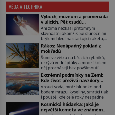
VĚDA A TECHNIKA
Výbuch, muzeum a promenáda
v ulicích. Pět osudů
nejslavnějších raketoplánů
Ani zima nezkazí přítomným
slavnostní okamžik. Se slunečními
brýlemi hledí na startující raketu,
která má do vesmíru vynést kromě
Rákos: Nenápadný poklad z
posádky také obyčejnou učitelku.
mokřadů
Po několika sekundách všem
Šumí ve větru na březích rybníků,
ztuhnou úsměvy, stroj totiž
ukrývá vodní ptáky a mnozí kolem
exploduje. Jejich konstrukce není
něj procházejí bez povšimnutí.
z levného kraje, daňové poplatníky
Přesto právě rákos pomáhal stavět
stojí miliardy dolarů. Na druhou
Extrémní podmínky na Zemi:
domy, vyrábět lodě, zapisovat první
stranu zvládnou jen představitelné
Kde život přežívá navzdory
texty a inspiroval řadu pověstí.
věci. Na malé kousky Název:
všemu
Vroucí voda, mráz hluboko pod
Tato skromná, ale užitečná
Columbia První […]
bodem mrazu, kyseliny, smrtící tlak
rostlina provází člověka už tisíce
i pouště, kde celé roky nespadne
let. Většina lidí vnímá rákos jen jako
jediná kapka deště. Na první
obyčejnou kulisu letního koupání.
Kosmická hádanka: Jaká je
pohled místa, kde nemůže
Stačí se však podívat […]
největší kometa ve známém
existovat vůbec nic. Přesto právě