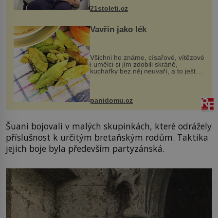
k dostatečně přesnému zacílení ...
21stoleti.cz
Vavřín jako lék
Všichni ho známe, císařové, vítězové
i umělci si jím zdobili skráně,
kuchařky bez něj neuvaří, a to ještě
nevíte, že bobkový list může výrazně
zmírnit některé naše neduhy.
Obsahuje v malém množství ně...
panidomu.cz
Šuani bojovali v malých skupinkách, které odrážely
příslušnost k určitým bretaňským rodům. Taktika
jejich boje byla především partyzánská.