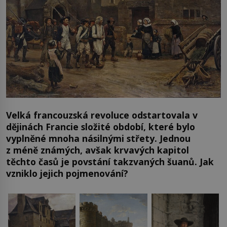
Velká francouzská revoluce odstartovala v
dějinách Francie složité období, které bylo
vyplněné mnoha násilnými střety. Jednou
z méně známých, avšak krvavých kapitol
těchto časů je povstání takzvaných šuanů. Jak
vzniklo jejich pojmenování?