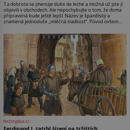
Ta dobrota se jmenuje dulce de leche a možná už jste ji
objevili v obchodech. Ale nepochybujte o tom, že doma
připravená bude ještě lepší. Název je španělský a
znamená jednoduše „mléčná sladkost“. Původ ovšem
není úplně jednoznačný, o autorství této receptury se
pře hned několik latinskoamerických zemí a k tomu
Francie, kde se traduje,
historyplus.cz
Ferdinand I. zatrhl šizení na tržištích