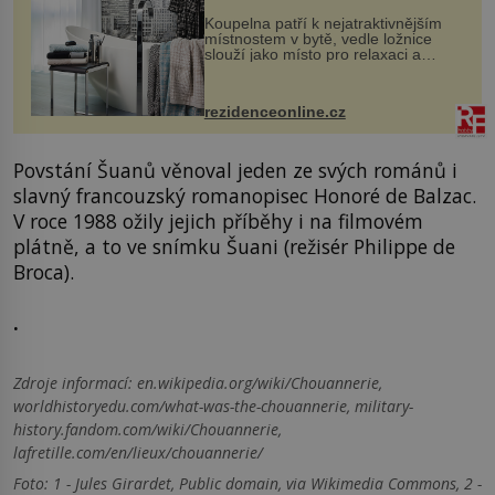
Koupelna patří k nejatraktivnějším
místnostem v bytě, vedle ložnice
slouží jako místo pro relaxaci a
odpočinek. Koupelnový textil –
ručníky, osušky a koberečky –
mohou jako mávnutím kouzelného
rezidenceonline.cz
proutku...
Povstání Šuanů věnoval jeden ze svých románů i
slavný francouzský romanopisec Honoré de Balzac.
V roce 1988 ožily jejich příběhy i na filmovém
plátně, a to ve snímku Šuani (režisér Philippe de
Broca).
.
Zdroje informací:
en.wikipedia.org/wiki/Chouannerie,
worldhistoryedu.com/what-was-the-chouannerie, military-
history.fandom.com/wiki/Chouannerie,
lafretille.com/en/lieux/chouannerie/
Foto: 1 - Jules Girardet, Public domain, via Wikimedia Commons, 2 -