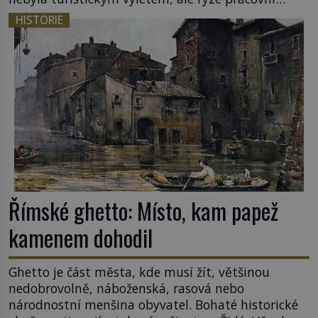
cestou se zištnými úmysly. Jaký cíl Casanova
HISTORIE
sledoval, když se například procházel uličkami
lotyšské Rigy? Casanova v Pobaltí kontaktoval
tamní zednářské lóže. Nebyl v této oblasti žádným
nováčkem, protože do zednářské […]
Římské ghetto: Místo, kam papež
kamenem dohodil
Ghetto je část města, kde musí žít, většinou
nedobrovolně, náboženská, rasová nebo
národnostní menšina obyvatel. Bohaté historické