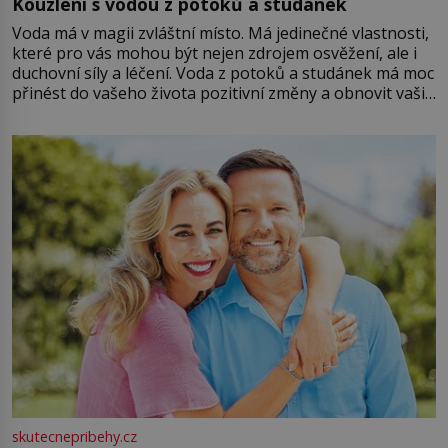
Kouzlení s vodou z potoků a studánek
Voda má v magii zvláštní místo. Má jedinečné vlastnosti,
které pro vás mohou být nejen zdrojem osvěžení, ale i
duchovní síly a léčení. Voda z potoků a studánek má moc
přinést do vašeho života pozitivní změny a obnovit vaši
energii. Využitím těchto přírodních zdrojů v magii
můžete obohatit své rituály a přinést do svého života
větší harmonii a klid. Je důležité
skutecnepribehy.cz