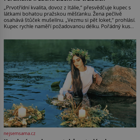
„Prvotřídní kvalita, dovoz z Itálie,“ přesvědčuje kupec s
látkami bohatou pražskou měšťanku. Žena pečlivě
osahává štůček mušelínu. „Vezmu si pět loket,“ prohlásí.
Kupec rychle naměří požadovanou délku. Pořádný kus
mu přitom zůstane za prsty… „Na šaty ho bude málo,
milostpaní. Stačí jenom na sukni,“ zhodnotí švadlena
množství růžového mušelínu. „Ošidili vás, podívejte.“
Vezme do ruky dřevěnou
nejsemsama.cz