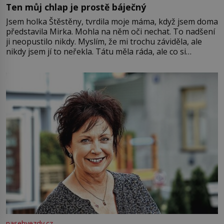
Ten můj chlap je prostě báječný
Jsem holka Štěstěny, tvrdila moje máma, když jsem doma
představila Mirka. Mohla na něm oči nechat. To nadšení
ji neopustilo nikdy. Myslím, že mi trochu záviděla, ale
nikdy jsem jí to neřekla. Tátu měla ráda, ale co si
pamatuji, tak jsme s Mirkem byli zamilovaní mnohem víc.
Jsme spolu moc rádi Tehdy byla jiná doba, když
nasehvezdy.cz