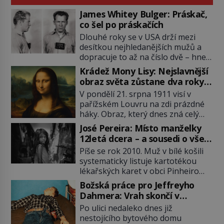
James Whitey Bulger: Práskač,
co šel po práskačích
Dlouhé roky se v USA drží mezi
desítkou nejhledanějších mužů a
dopracuje to až na číslo dvě – hned
po Usámovi bin Ládinovi (1957–
Krádež Mony Lisy: Nejslavnější
2011). To je James „Whitey“ Bulger
obraz světa zůstane dva roky
(1929–2018) viněný ze spoluúčasti
nezvěstný
V pondělí 21. srpna 1911 visí v
na 19 vraždách, vydírání a lichvy. A
pařížském Louvru na zdi prázdné
samozřejmě, krom toho je ještě
háky. Obraz, který dnes zná celý
drogový dealer, který neváhá
svět, je pryč. Zpočátku si nikdo
odstranit z cesty všechny práskače,
José Pereira: Místo manželky
nemyslí, že jde o krádež.
zatímco […]
12letá dcera – a sousedi o všem
Zaměstnanci jsou přesvědčeni, že
vědí!
Píše se rok 2010. Muž v bílé košili
Mona Lisa je jen v restaurátorské
systematicky listuje kartotékou
dílně nebo u fotografa. Když se
lékařských karet v obci Pinheiro
ukáže pravda, propukne jeden z
ležící asi 20 kilometrů od farmy s
největších honů na zloděje v […]
Božská práce pro Jeffreyho
podivínským majitelem. Něco tu
Dahmera: Vrah skončí v
nesedí. Ledaže… Ledaže by ta
tratolišti krve ve vězeňských
Po ulici nedaleko dnes již
mladá dívka z farmy byla ne
umývárnách
nestojícího bytového domu
manželkou, ale dcerou – a všechny