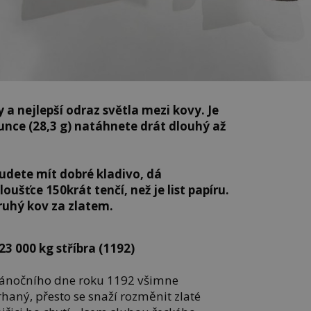
 a nejlepší odraz světla mezi kovy. Je
 unce (28,3 g) natáhnete drát dlouhý až
budete mít dobré kladivo, dá
loušťce 150krát tenčí, než je list papíru.
druhý kov za zlatem.
3 000 kg stříbra (1192)
dvánočního dne roku 1192 všimne
rhaný, přesto se snaží rozměnit zlaté