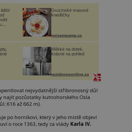
lidští
Gruzínské masové
řed
knedlíčky
mohl
u
nejsemsama.cz
pty,
Měkké na dotek,
lené
krásné na pohled
rezidenceonline.cz
pentlovat nejvydatnější stříbronosný důl
 najít pozůstatky kutnohorského Osla
ůl; 616 až 662 m).
je po horníkovi, který v jeho místě objeví
uví o roce 1363, tedy za vlády
Karla IV.