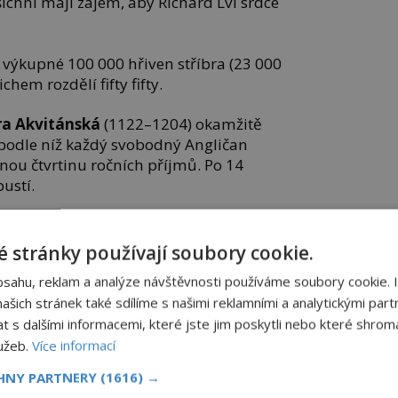
ichni mají zájem, aby Richard Lví srdce
za výkupné 100 000 hřiven stříbra (23 000
ichem rozdělí fifty fifty.
ra Akvitánská
(1122–1204) okamžitě
odle níž každý svobodný Angličan
lnou čtvrtinu ročních příjmů. Po 14
ustí.
 stránky používají soubory cookie.
bsahu, reklam a analýze návštěvnosti používáme soubory cookie. 
šich stránek také sdílíme s našimi reklamními a analytickými partn
s dalšími informacemi, které jste jim poskytli nebo které shromá
lužeb.
Více informací
CHNY PARTNERY
(1616) →