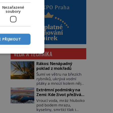
Nezařazené
soubory
E PŘIJMOUT
VĚDA A TECHNIKA
Rákos: Nenápadný
poklad z mokřadů
Šumí ve větru na březích
rybníků, ukrývá vodní
ptáky a mnozí kolem něj
procházejí bez povšimnutí.
Extrémní podmínky na
Přesto právě rákos
Zemi: Kde život přežívá
pomáhal stavět domy,
navzdory všemu
Vroucí voda, mráz hluboko
vyrábět lodě, zapisovat
pod bodem mrazu,
první texty a inspiroval
kyseliny, smrtící tlak i
řadu pověstí. Tato