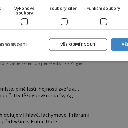
é
Výkonové
Soubory cílení
Funkční soubory
soubory
ODROBNOSTI
VŠE ODMÍTNOUT
VŠ
srdce zatne sekeru do peněženky celé Anglie.
místo, plné lesů, hojnosti zvěře a…
jí počátky těžby prvku značky Ag
.
h doluje v Jihlavě, Jáchymově, Příbrami,
a především v Kutné Hoře.