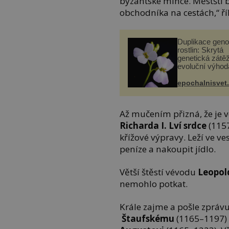
byzantské mince. Městští b
obchodníka na cestách,“ ří
Duplikace gen
rostlin: Skrytá
genetická zátěž
evoluční výhod
epochalnisvet
Až mučením přizná, že je 
Richarda I. Lví srdce
(1157
křížové výpravy. Leží ve v
peníze a nakoupit jídlo.
Větší štěstí vévodu
Leopol
nemohlo potkat.
Krále zajme a pošle zprá
Štaufskému
(1165–1197) 