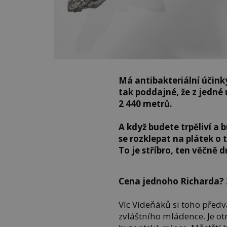
Má antibakteriální účinky
tak poddajné, že z jedné
2 440 metrů.
A když budete trpěliví a 
se rozklepat na plátek o t
To je stříbro, ten věčně 
Cena jednoho Richarda? 2
Víc Vídeňáků si toho pře
zvláštního mládence. Je ot