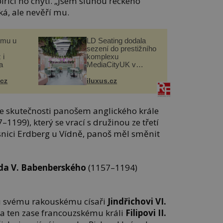
iřici ho chytí. „Jsem sluhou řeckého
ká, ale nevěří mu.
omu u
LD Seating dodala
sezení do prestižního
 i
komplexu
a
MediaCityUK v
Salfordu
.cz
iluxus.cz
ve skutečnosti panošem anglického krále
–1199), který se vrací s družinou ze třetí
esnici Erdberg u Vídně, panoš měl směnit
da V. Babenberského
(1157–1194)
vu svému rakouskému císaři
Jindřichovi VI.
a ten zase francouzskému králi
Filipovi II.