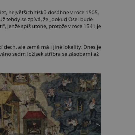
let, největších zisků dosáhne v roce 1505,
 Už tehdy se zpívá, že „dokud Osel bude
i“, jenže spíš utone, protože v roce 1541 je
 dech, ale země má i jiné lokality. Dnes je
áno sedm ložisek stříbra se zásobami až