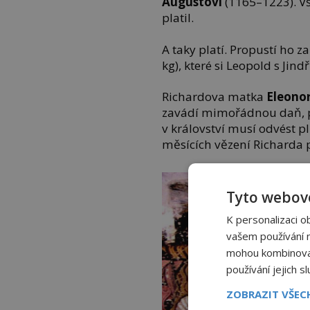
Augustovi
(1165–1223). Vš
platil.
A taky platí. Propustí ho 
kg), které si Leopold s Jindř
Richardova matka
Eleono
zavádí mimořádnou daň, p
v království musí odvést p
měsících vězení Richarda p
Tyto webové
K personalizaci o
vašem používání na
mohou kombinovat 
používání jejich s
ZOBRAZIT VŠE