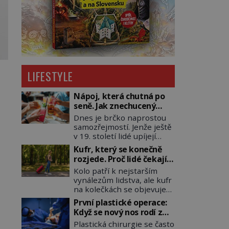
LIFESTYLE
Nápoj, která chutná po
seně. Jak znechucený
Američan vymyslel brčko
Dnes je brčko naprostou
samozřejmostí. Jenže ještě
v 19. století lidé upíjejí
limonády i koktejly dutými
Kufr, který se konečně
stébly žita nebo žitné
rozjede. Proč lidé čekají
slámy. Fungují sice dobře,
na kolečka téměř pět
Kolo patří k nejstarším
mají ale jednu
tisíc let?
vynálezům lidstva, ale kufr
nepříjemnou vlastnost po
na kolečkách se objevuje
chvíli se rozmáčejí a nápoji
až ve 20. století. Po tisíce
dodávají travnatou příchuť.
První plastické operace:
let lidé vláčejí těžká
Právě tahle drobná
Když se nový nos rodí z
zavazadla v rukou, na
nepříjemnost přivede
kůže na tváři
Plastická chirurgie se často
zádech nebo je nakládají
amerického výrobce