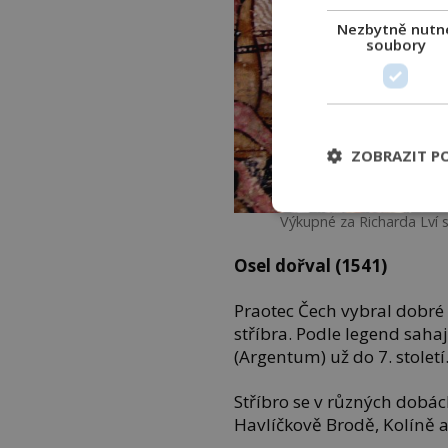
Nezbytně nutn
soubory
ZOBRAZIT P
Výkupné za Richarda Lví 
Osel dořval (1541)
Praotec Čech vybral dobré 
stříbra. Podle legend saha
(Argentum) už do 7. století
Stříbro se v různých dobác
Havlíčkově Brodě, Kolíně 