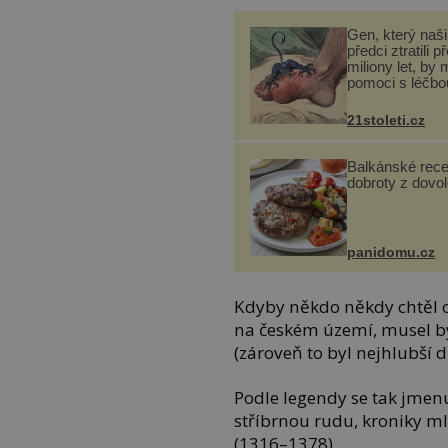
Gen, který naši 
předci ztratili p
miliony let, by 
pomoci s léčbo
„nemoci králů“
21stoleti.cz
Balkánské rece
dobroty z dovo
panidomu.cz
Kdyby někdo někdy chtěl o
na českém území, musel by
(zároveň to byl nejhlubší d
Podle legendy se tak jmenu
stříbrnou rudu, kroniky ml
(1316–1378).