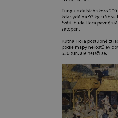
Funguje dalších skoro 200 
kdy vydá na 92 kg stříbra.
řváti, bude Hora pevně stát
zatopen.
Kutná Hora postupně ztrácí
podle mapy nerostů evidov
530 tun, ale netěží se.