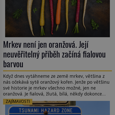
Mrkev není jen oranžová. Její
neuvěřitelný příběh začíná fialovou
barvou
Když dnes vytáhneme ze země mrkev, většina z
nás očekává sytě oranžový kořen. Jenže po většinu
své historie je mrkev všechno možné, jen ne
oranžová. Je fialová, žlutá, bílá, někdy dokonce
téměř černá. Až díky stovkám let pečlivého
ZAJÍMAVOSTI
šlechtění se z ní stává zelenina, bez které si českou
zahradu ani nedokážeme představit. Její příběh je