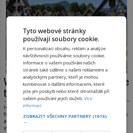
tsunami si […]
Tyto webové stránky
používají soubory cookie.
K personalizaci obsahu, reklam a analýze
návštěvnosti používáme soubory cookie.
Informace o vašem používání našich
stránek také sdílíme s našimi reklamními a
analytickými partnery, kteří je mohou
Veselý hřbitov v Rumunsku: Proč zde
kombinovat s dalšími informacemi, které
třou pohřební plačky bídu s nouzí?
jste jim poskytli nebo které shromáždili při
vašem používání jejich služeb.
Více
informací
Hřbitov jako jeviště pro mystérium smrti. Mezi
hrobovými místy půda promáčená slzami, smutek
ZOBRAZIT VŠECHNY PARTNERY
(1616)
a vědomí konečnosti lidské existence. Jsou ale
→
výjimky, kde pohřební plačky smutně žmoulají