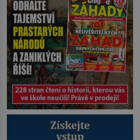
se odvážní lékaři pokoušejí vracet
lidem tváře znetvořené válkou,
tresty nebo nehodami. Jejich
metody jsou překvapivě
promyšlené a některé principy
používají chirurgové dodnes. Úplně
první […]