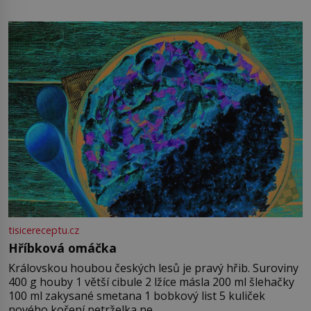
tisicereceptu.cz
Hříbková omáčka
Královskou houbou českých lesů je pravý hřib. Suroviny
400 g houby 1 větší cibule 2 lžíce másla 200 ml šlehačky
100 ml zakysané smetana 1 bobkový list 5 kuliček
nového koření petrželka ne