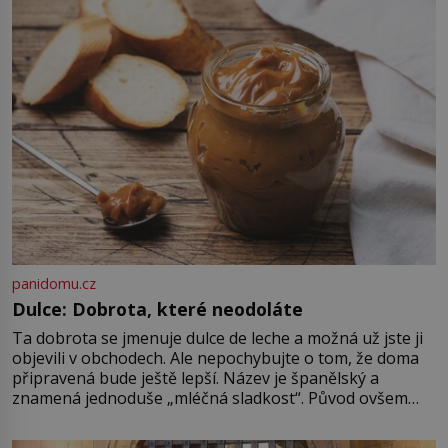
byl jen životem unavený a drogou
ovládaný muž? Marcus Aurelius byl
zastáncem stoicismu, učení, […]
panidomu.cz
Dulce: Dobrota, které neodoláte
Ta dobrota se jmenuje dulce de leche a možná už jste ji
objevili v obchodech. Ale nepochybujte o tom, že doma
připravená bude ještě lepší. Název je španělský a
znamená jednoduše „mléčná sladkost“. Původ ovšem
není úplně jednoznačný, o autorství této receptury se
pře hned několik latinskoamerických zemí a k tomu