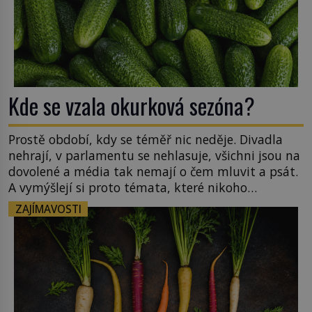
Kde se vzala okurková sezóna?
Prostě období, kdy se téměř nic neděje. Divadla
nehrají, v parlamentu se nehlasuje, všichni jsou na
dovolené a média tak nemají o čem mluvit a psát.
A vymýšlejí si proto témata, které nikoho
nezajímají. Proč je však ona letní doba spojovaná
ZAJÍMAVOSTI
zrovna s okurkami? Okurkovou sezónu známe už
od poloviny 19. století, ovšem jako Češi […]