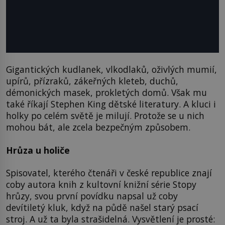
Gigantických kudlanek, vlkodlaků, oživlých mumií,
upírů, přízraků, zákeřných kleteb, duchů,
démonických masek, prokletých domů. Však mu
také říkají Stephen King dětské literatury. A kluci i
holky po celém světě je milují. Protože se u nich
mohou bát, ale zcela bezpečným způsobem.
Hrůza u holiče
Spisovatel, kterého čtenáři v české republice znají
coby autora knih z kultovní knižní série Stopy
hrůzy, svou první povídku napsal už coby
devítiletý kluk, když na půdě našel starý psací
stroj. A už ta byla strašidelná. Vysvětlení je prosté: