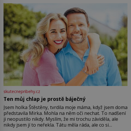
můžete obohatit své rituály a přinést do svého života
větší harmonii a klid. Je důležité
skutecnepribehy.cz
Ten můj chlap je prostě báječný
Jsem holka Štěstěny, tvrdila moje máma, když jsem doma
představila Mirka. Mohla na něm oči nechat. To nadšení
ji neopustilo nikdy. Myslím, že mi trochu záviděla, ale
nikdy jsem jí to neřekla. Tátu měla ráda, ale co si
pamatuji, tak jsme s Mirkem byli zamilovaní mnohem víc.