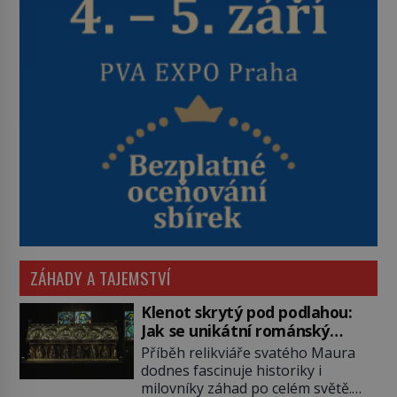
ZÁHADY A TAJEMSTVÍ
Klenot skrytý pod podlahou:
Jak se unikátní románský
poklad dostal do zapadlého
Příběh relikviáře svatého Maura
Bečova?
dodnes fascinuje historiky i
milovníky záhad po celém světě.