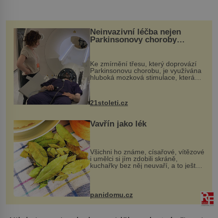
Neinvazivní léčba nejen
Parkinsonovy choroby
pomocí ultrazvukové
„helmy“
Ke zmírnění třesu, který doprovází
Parkinsonovu chorobu, je využívána
hluboká mozková stimulace, která
však vyžaduje vysoce invazivní
zákrok. Ultrazvuk zase není vhodný
k dostatečně přesnému zacílení ...
21stoleti.cz
Vavřín jako lék
Všichni ho známe, císařové, vítězové
i umělci si jím zdobili skráně,
kuchařky bez něj neuvaří, a to ještě
nevíte, že bobkový list může výrazně
zmírnit některé naše neduhy.
Obsahuje v malém množství ně...
panidomu.cz