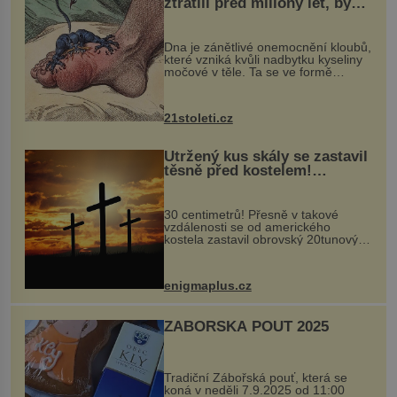
ztratili před miliony let, by
mohl pomoci s léčbou
„nemoci králů“
Dna je zánětlivé onemocnění kloubů,
které vzniká kvůli nadbytku kyseliny
močové v těle. Ta se ve formě
krystalků ukládá v blízkosti kloubů,
nejčastěji přitom postihuje palce na
nohou, a způsobuje bole...
21stoleti.cz
Utržený kus skály se zastavil
těsně před kostelem!
Ochránila ho boží síla?
30 centimetrů! Přesně v takové
vzdálenosti se od amerického
kostela zastavil obrovský 20tunový
balvan, který se v květnu 2014
nečekaně odtrhl od nedaleké skály
při její demolici. Podle místních stojí
enigmaplus.cz
...
ZÁBOŘSKÁ POUŤ 2025
Tradiční Zábořská pouť, která se
koná v neděli 7.9.2025 od 11:00