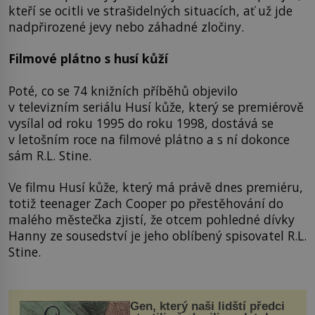
kteří se ocitli ve strašidelných situacích, ať už jde
nadpřirozené jevy nebo záhadné zločiny.
Filmové plátno s husí kůží
Poté, co se 74 knižních příběhů objevilo
v televizním seriálu Husí kůže, který se premiérově
vysílal od roku 1995 do roku 1998, dostává se
v letošním roce na filmové plátno a s ní dokonce
sám R.L. Stine.
Ve filmu Husí kůže, který má právě dnes premiéru,
totiž teenager Zach Cooper po přestěhování do
malého městečka zjistí, že otcem pohledné dívky
Hanny ze sousedství je jeho oblíbený spisovatel R.L.
Stine.
Gen, který naši lidští předci