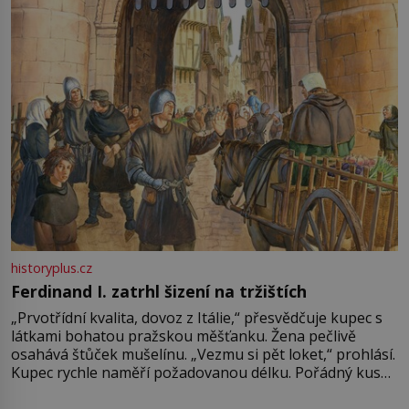
Francie, kde se traduje,
historyplus.cz
Ferdinand I. zatrhl šizení na tržištích
„Prvotřídní kvalita, dovoz z Itálie,“ přesvědčuje kupec s
látkami bohatou pražskou měšťanku. Žena pečlivě
osahává štůček mušelínu. „Vezmu si pět loket,“ prohlásí.
Kupec rychle naměří požadovanou délku. Pořádný kus
mu přitom zůstane za prsty… „Na šaty ho bude málo,
milostpaní. Stačí jenom na sukni,“ zhodnotí švadlena