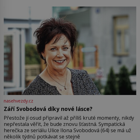
Jsme spolu moc rádi Tehdy byla jiná doba, když
nasehvezdy.cz
Září Svobodová díky nové lásce?
Přestože jí osud připravil až příliš kruté momenty, nikdy
nepřestala věřit, že bude znovu šťastná. Sympatická
herečka ze seriálu Ulice Ilona Svobodová (64) se má už
několik týdnů potkávat se stejně