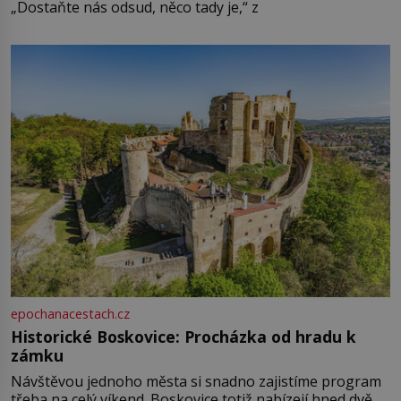
„Dostaňte nás odsud, něco tady je,“ z
epochanacestach.cz
Historické Boskovice: Procházka od hradu k
zámku
Návštěvou jednoho města si snadno zajistíme program
třeba na celý víkend. Boskovice totiž nabízejí hned dvě