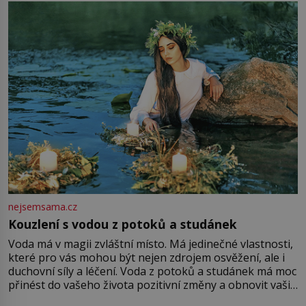
množství růžového mušelínu. „Ošidili vás, podívejte.“
Vezme do ruky dřevěnou
nejsemsama.cz
Kouzlení s vodou z potoků a studánek
Voda má v magii zvláštní místo. Má jedinečné vlastnosti,
které pro vás mohou být nejen zdrojem osvěžení, ale i
duchovní síly a léčení. Voda z potoků a studánek má moc
přinést do vašeho života pozitivní změny a obnovit vaši
energii. Využitím těchto přírodních zdrojů v magii