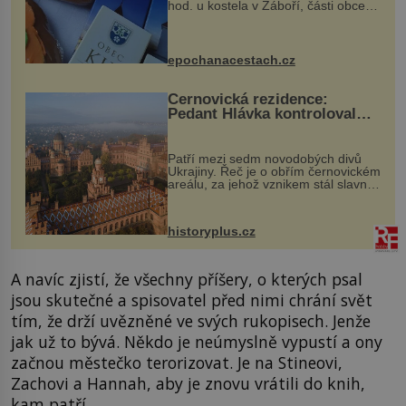
hod. u kostela v Záboří, části obce
Kly u Mělníka. V programu naleznete
komentovanou prohlídku kostela,
dobovou hudbu, řemesla, atrakce...
epochanacestach.cz
Černovická rezidence:
Pedant Hlávka kontroloval
každou cihlu
Patří mezi sedm novodobých divů
Ukrajiny. Řeč je o obřím černovickém
areálu, za jehož vznikem stál slavný
český architekt Josef Hlávka. Ten si
na něm dal mimořádně záležet. Jeho
stavební plány by při ...
historyplus.cz
A navíc zjistí, že všechny příšery, o kterých psal
jsou skutečné a spisovatel před nimi chrání svět
tím, že drží uvězněné ve svých rukopisech. Jenže
jak už to bývá. Někdo je neúmyslně vypustí a ony
začnou městečko terorizovat. Je na Stineovi,
Zachovi a Hannah, aby je znovu vrátili do knih,
kam patří.