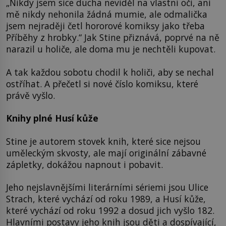
„Nikdy jsem sice ducha neviděl na vlastní oči, ani
mě nikdy nehonila žádná mumie, ale odmalička
jsem nejraději četl hororové komiksy jako třeba
Příběhy z hrobky.“ Jak Stine přiznává, poprvé na ně
narazil u holiče, ale doma mu je nechtěli kupovat.
A tak každou sobotu chodil k holiči, aby se nechal
ostříhat. A přečetl si nové číslo komiksu, které
právě vyšlo.
Knihy plné Husí kůže
Stine je autorem stovek knih, které sice nejsou
uměleckým skvosty, ale mají originální zábavné
zápletky, dokážou napnout i pobavit.
Jeho nejslavnějšími literárními sériemi jsou Ulice
Strach, které vychází od roku 1989, a Husí kůže,
které vychází od roku 1992 a dosud jich vyšlo 182.
Hlavními postavy jeho knih jsou děti a dospívající,