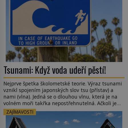
[…]
Tsunami: Když voda udeří pěstí!
Nejprve špetka školometské teorie. Výraz tsunami
vznikl spojením japonských slov tsu (přístav) a
nami (vlna). Jedná se o dlouhou vlnu, která je na
volném moři takřka nepostřehnutelná. Ačkoli je
vlnová délka tsunami i 300 kilometrů, výška vlny
ZAJÍMAVOSTI
na volném moři je maximálně 1,5 metru. Máme se
podobné obří vlny obávat i v Evropě? Vznik