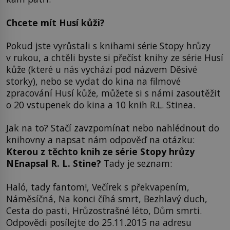
Chcete mít Husí kůži?
Pokud jste vyrůstali s knihami série Stopy hrůzy
v rukou, a chtěli byste si přečíst knihy ze série Husí
kůže (které u nás vychází pod názvem Děsivé
storky), nebo se vydat do kina na filmové
zpracování Husí kůže, můžete si s námi zasoutěžit
o 20 vstupenek do kina a 10 knih R.L. Stinea.
Jak na to? Stačí zavzpomínat nebo nahlédnout do
knihovny a napsat nám odpověď na otázku:
Kterou z těchto knih ze série Stopy hrůzy
NEnapsal R. L. Stine?
Tady je seznam:
Haló, tady fantom!, Večírek s překvapením,
Náměsíčná, Na konci číhá smrt, Bezhlavý duch,
Cesta do pasti, Hrůzostrašné léto, Dům smrti.
Odpovědi posílejte do 25.11.2015 na adresu