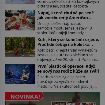
vermut, několik střiků koktejlových
bitters a led, sceďte, ozdobte
koktejlovou třešinkou a tadá…
Nápoj, která chutná po seně.
Manhattan je tu! A pokud to má být
Jak znechucený Američan
skutečně on, dejte si pozor, ať
vymyslel brčko
Dnes je brčko naprostou
místo klasické americké rye
samozřejmostí. Jenže ještě v 19.
whiskey či klidně bourbonu
století lidé upíjejí limonády i
nepoužijete skotskou whisku. Co
koktejly dutými stébly žita nebo
se stane? Inu, koktejl bude stále
Kufr, který se konečně rozjede.
žitné slámy. Fungují sice dobře,
skvělý, ale už to nebude
Proč lidé čekají na kolečka
mají ale jednu nepříjemnou
Manhattan ale […]
téměř pět tisíc let?
Kolo patří k nejstarším vynálezům
vlastnost po chvíli se rozmáčejí a
lidstva, ale kufr na kolečkách se
nápoji dodávají travnatou příchuť.
objevuje až ve 20. století. Po tisíce
Právě tahle drobná nepříjemnost
let lidé vláčejí těžká zavazadla v
přivede amerického výrobce
První plastické operace: Když
rukou, na zádech nebo je nakládají
cigaretových náustků k nápadu,
se nový nos rodí z kůže na tváři
na povozy. Stačí přitom jediný
který změní způsob pití po celém
Plastická chirurgie se často
nápad, připevnit ke kufru kolečka.
[…]
považuje za vynález moderní
Jenže právě ten nikdo dlouho
medicíny. Ve skutečnosti jsou její
nedostane. Až jednou se na letišti
kořeny staré více než dva a půl
ozve věta, která změní […]
tisíce let. V dobách, kdy ještě
neexistují antibiotika ani anestezie,