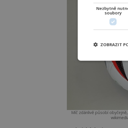
Nezbytně nutn
soubory
ZOBRAZIT P
Míč zdánlivě působí obyčejně, s
wikimedi