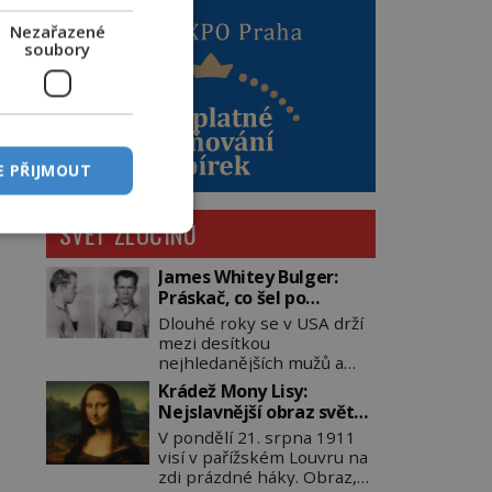
Nezařazené
soubory
E PŘIJMOUT
SVĚT ZLOČINU
James Whitey Bulger:
Práskač, co šel po
práskačích
Dlouhé roky se v USA drží
mezi desítkou
nejhledanějších mužů a
dopracuje to až na číslo
Krádež Mony Lisy:
dvě – hned po Usámovi bin
Nejslavnější obraz světa
Ládinovi (1957–2011). To je
zůstane dva roky
V pondělí 21. srpna 1911
James „Whitey“ Bulger
nezvěstný
visí v pařížském Louvru na
(1929–2018) viněný ze
zdi prázdné háky. Obraz,
spoluúčasti na 19