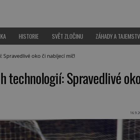
IKA
HISTORIE
SVĚT ZLOČINU
ZÁHADY A TAJEMSTV
 Spravedlivé oko či nabíjecí míč!
h technologií: Spravedlivé ok
16.9.2