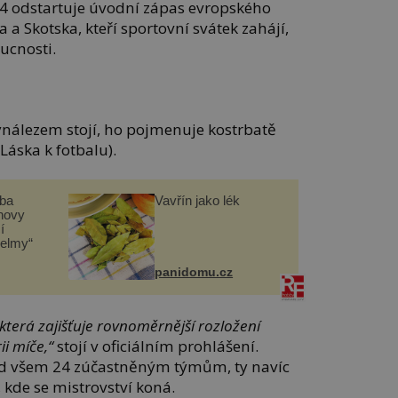
24 odstartuje úvodní zápas evropského
 a Skotska, kteří sportovní svátek zahájí,
ucnosti.
vynálezem stojí, ho pojmenuje kostrbatě
Láska k fotbalu).
čba
Vavřín jako lék
novy
í
helmy“
panidomu.cz
která zajišťuje rovnoměrnější rozložení
ii míče,“
stojí v oficiálním prohlášení.
d všem 24 zúčastněným týmům, ty navíc
 kde se mistrovství koná.