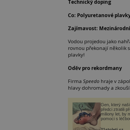
Technický doping
Co: Polyuretanové plavk
Zajímavost: Mezinárodní
Vodou projedou jako nahř
rovnou překonají několik 
plavky!
Oděv pro rekordmany
Firma
Speedo
hraje v zápol
hlavy dohromady a zkouší 
Gen, který naši 
předci ztratili p
miliony let, by 
pomoci s léčbo
„nemoci králů“
21stoleti.cz