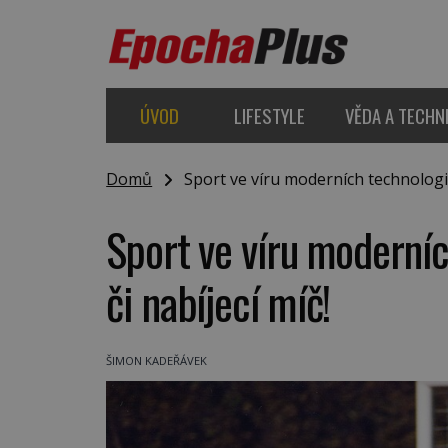
ÚVOD
LIFESTYLE
VĚDA A TECHN
Domů
Sport ve víru moderních technologií:
Sport ve víru moderníc
či nabíjecí míč!
ŠIMON KADEŘÁVEK