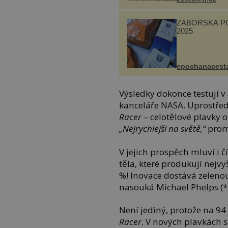
ZÁBOŘSKÁ P
2025
epochanacest
Výsledky dokonce testují
kanceláře NASA. Uprostře
Racer
– celotělové plavky 
„Nejrychlejší na světě,“
promu
V jejich prospěch mluví i 
těla, které produkují nejvy
%! Inovace dostává zelenou
nasouká Michael Phelps (*
Není jediný, protože na 9
Racer
. V nových plavkách 