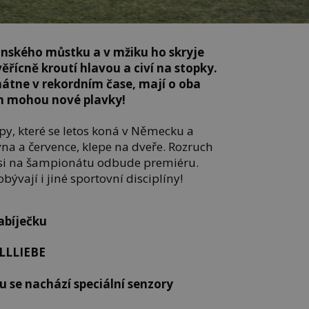
anského můstku a v mžiku ho skryje
ěřícně kroutí hlavou a civí na stopky.
átne v rekordním čase, mají o oba
on mohou nové plavky!
py, které se letos koná v Německu a
a a července, klepe na dveře. Rozruch
ž si na šampionátu odbude premiéru.
ývají i jiné sportovní disciplíny!
abíječku
ALLLIEBE
u se nachází speciální senzory