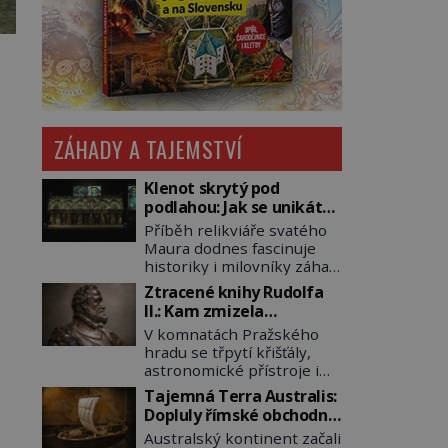
ZÁHADY A TAJEMSTVÍ
Klenot skrytý pod
podlahou: Jak se unikátní
románský poklad dostal
Příběh relikviáře svatého
do zapadlého Bečova?
Maura dodnes fascinuje
historiky i milovníky záhad
po celém světě. Tato
Ztracené knihy Rudolfa
románská zlatnická
II.: Kam zmizela
památka ze 13. století je
nejzáhadnější knihovna
V komnatách Pražského
po českých korunovačních
Evropy?
hradu se třpytí křišťály,
klenotech druhým
astronomické přístroje i
nejcennějším movitým
podivné alchymistické
majetkem v České
Tajemná Terra Australis:
rukopisy. Císař Rudolf II.
republice. Přestože byl
Dopluly římské obchodní
shromažďuje vše, co
klenot v roce 1985 po
lodě až do Austrálie?
Australský kontinent začali
souvisí s tajemstvím
dramatickém pátrání