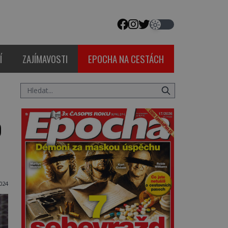
Í
ZAJÍMAVOSTI
EPOCHA NA CESTÁCH
o
024