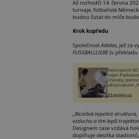
Až rozhodčí 14. června 20
turnaje, fotbalisté Německa
budou čutat do míče budo
Krok kupředu
Společnost
Adidas
, jež za 
FUSSBALLLIEBE
(v překladu 
Neinvazivní lé
nejen Parkinso
choroby pomoc
ultrazvukové „
21stoleti.cz
„Bezešvá tepelná struktura, 
vzduchu a tím lepší trajektor
Designem zase vzdává hol
doplňuje desítka stadionů,