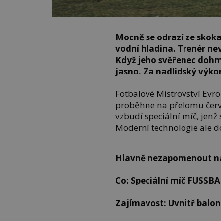
Mocně se odrazí ze skok
vodní hladina. Trenér nev
Když jeho svěřenec dohm
jasno. Za nadlidský výk
Fotbalové Mistrovství Evro
proběhne na přelomu červn
vzbudí speciální míč, jen
Moderní technologie ale dob
Hlavně nezapomenout n
Co: Speciální míč FUSSB
Zajímavost: Uvnitř balon