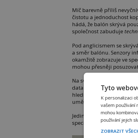
Míč barevně příliš nevyční
čistotu a jednoduchost kop
hádá, že balón skrývá pouz
společnost zabuduje
techn
Pod anglicismem se skrývá 
a směr balónu. Senzory in
okamžitě zobrazuje ve spec
mohou přesněji posuzovat 
Na své si přijdou i diváci
Tyto webové
data jako je rychlost střel
hledí mnohem dál, část ro
K personalizaci o
umělá inteligence.
vašem používání na
mohou kombinovat 
Jedinou kaňkou na celé ino
používání jejich s
speciální podložce.
ZOBRAZIT VŠE