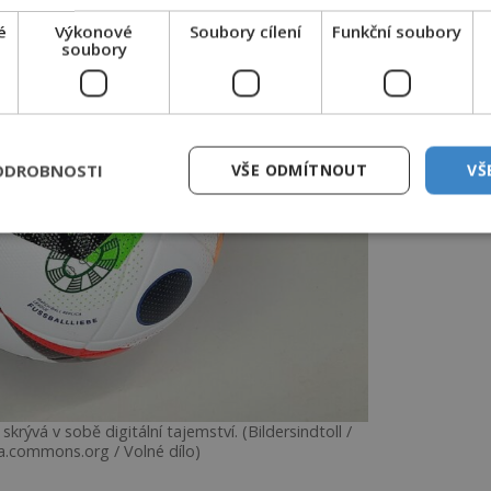
é
Výkonové
Soubory cílení
Funkční soubory
soubory
ODROBNOSTI
VŠE ODMÍTNOUT
VŠ
krývá v sobě digitální tajemství. (Bildersindtoll /
a.commons.org / Volné dílo)