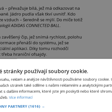
vá – převažuje bílá, jež má odkazovat na
ané. Jádro pudla však tkví uvnitř. Kdo
e vzduch – šeredně se mýlí. Do míče totiž
ologii ADIDAS CONNECTED BALL
.
zavěšený čip, jež snímá rychlost, polohu
formace přenáší do systému, jež se
iální aplikaci. Díky tomu rozhodčí
třeba hraniční ofsajdy.
, protože technologie poskytne zajímavá
 stránky používají soubory cookie.
y či vzdálenost míče do branky.
Adidas
zhodnutí bude mít údajně na starost
bsahu, reklam a analýze návštěvnosti používáme soubory cookie. 
šich stránek také sdílíme s našimi reklamními a analytickými partn
s dalšími informacemi, které jste jim poskytli nebo které shromá
vaci je, že míče se musí nabíjet na
lužeb.
Více informací
CHNY PARTNERY
(1616) →