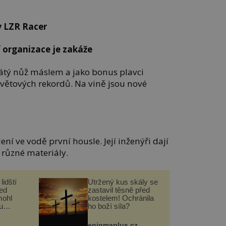
y LZR Racer
 organizace je zakáže
átý nůž máslem a jako bonus plavci
světových rekordů. Na vině jsou nové
ení ve vodě první housle. Její inženýři dají
různé materiály.
lidští
Utržený kus skály se
řed
zastavil těsně před
mohl
kostelem! Ochránila
u
ho boží síla?
enigmaplus.cz