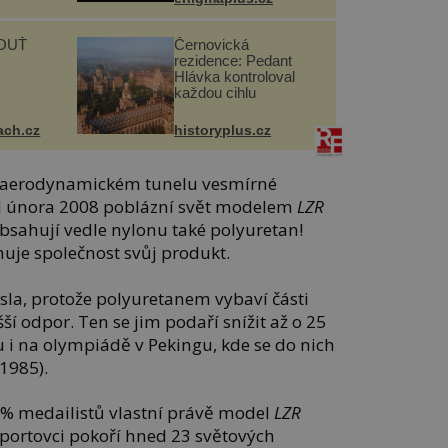
OUŤ
Černovická
rezidence: Pedant
Hlávka kontroloval
každou cihlu
ach.cz
historyplus.cz
 v aerodynamickém tunelu vesmírné
d února 2008 poblázní svět modelem
LZR
obsahují vedle nylonu také polyuretan!
je společnost svůj produkt.
čísla, protože polyuretanem vybaví části
šší odpor. Ten se jim podaří snížit až o 25
 i na olympiádě v Pekingu, kde se do nich
1985).
4 % medailistů vlastní právě model
LZR
sportovci pokoří hned 23 světových