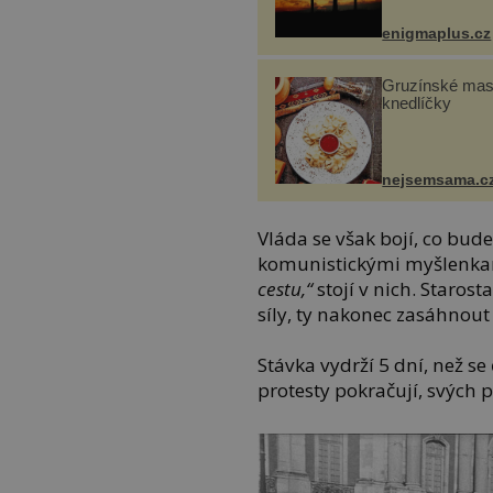
enigmaplus.cz
Gruzínské ma
knedlíčky
nejsemsama.c
Vláda se však bojí, co bude
komunistickými myšlenkam
cestu,“
stojí v nich. Staros
síly, ty nakonec zasáhnou
Stávka vydrží 5 dní, než se 
protesty pokračují, svých 