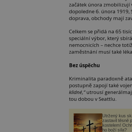
začátek února zmobilizují 
dopoledne 6. února 1919, S
doprava, obchody mají zav
Celkem se přidá na 65 tisíc
speciální výbor, který sb
nemocnicích – nechce totiž
zaměstnání musí také lékař
Bez úspěchu
Kriminalita paradoxně ata
postupně zapojí také vojen
klidné,“
utrousí generálmajo
tou dobou v Seattlu.
Utržený kus sk
zastavil těsně 
kostelem! Ochr
ho boží síla?