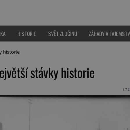
IKA
HISTORIE
SVĚT ZLOČINU
ZÁHADY A TAJEMSTV
 historie
jvětší stávky historie
8.7.