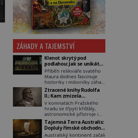
ZÁHADY A TAJEMSTVÍ
Klenot skrytý pod
podlahou: Jak se unikátní
románský poklad dostal
Příběh relikviáře svatého
do zapadlého Bečova?
Maura dodnes fascinuje
historiky i milovníky záhad
po celém světě. Tato
Ztracené knihy Rudolfa
románská zlatnická
II.: Kam zmizela
památka ze 13. století je
nejzáhadnější knihovna
V komnatách Pražského
po českých korunovačních
Evropy?
hradu se třpytí křišťály,
klenotech druhým
astronomické přístroje i
nejcennějším movitým
podivné alchymistické
majetkem v České
Tajemná Terra Australis:
rukopisy. Císař Rudolf II.
republice. Přestože byl
Dopluly římské obchodní
shromažďuje vše, co
klenot v roce 1985 po
lodě až do Austrálie?
Australský kontinent začali
souvisí s tajemstvím
dramatickém pátrání