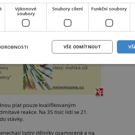
é
Výkonové
Soubory cílení
Funkční soubory
soubory
ují solidaritu s komunistickou revolucí z
 mají nakládat zbraně pro carskou
idlo potopí. Navíc chtějí také svá práva
ODROBNOSTI
VŠE ODMÍTNOUT
VŠ
čba
S.O.S. pro slabé
novy
vlasy: mořská sůl
í
helmy“
nejsemsama.cz
ednou plat pouze kvalifikovaným
ítavé reakce. Na 35 tisíc lidí se 21.
do stávky.
nenechají lodní dělníky osamocené a na