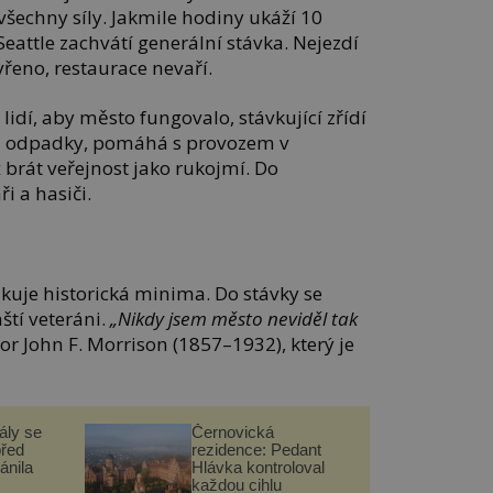
všechny síly. Jakmile hodiny ukáží 10
eattle zachvátí generální stávka. Nejezdí
řeno, restaurace nevaří.
 lidí, aby město fungovalo, stávkující zřídí
írá odpadky, pomáhá s provozem v
 brát veřejnost jako rukojmí. Do
i a hasiči.
kuje historická minima. Do stávky se
ští veteráni.
„Nikdy
jsem
město neviděl tak
r John F. Morrison (1857–1932), který je
ály se
Černovická
před
rezidence: Pedant
ánila
Hlávka kontroloval
každou cihlu