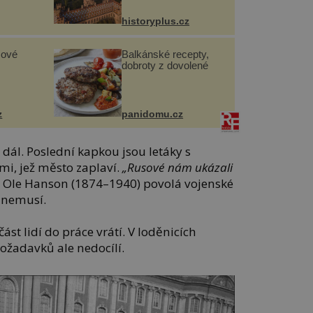
historyplus.cz
sové
Balkánské recepty,
dobroty z dovolené
z
panidomu.cz
 dál. Poslední kapkou jsou letáky s
i, jež město zaplaví.
„Rusové nám ukázali
ta Ole Hanson (1874–1940) povolá vojenské
t nemusí.
část lidí do práce vrátí. V loděnicích
požadavků ale nedocílí.