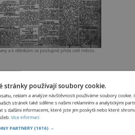
iny a k dělníkům se postupně přidá celé město.
eattlu
 stránky používají soubory cookie.
bsahu, reklam a analýze návštěvnosti používáme soubory cookie. 
šich stránek také sdílíme s našimi reklamními a analytickými partn
000
s dalšími informacemi, které jste jim poskytli nebo které shromá
lužeb.
Více informací
první světové válce nebylo málo. Ceny
nou tendenci ale nemají mzdy dělníků v
CHNY PARTNERY
(1616) →