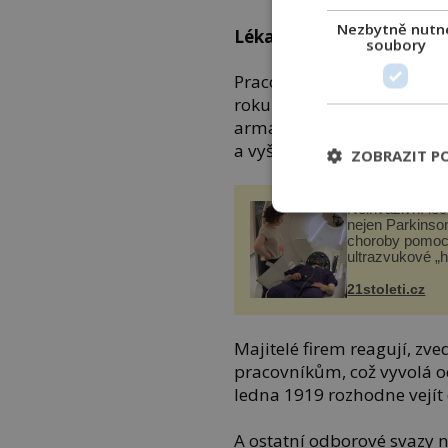
Nezbytně nutn
Lékařská smůla
soubory
Pracovníci z loděnic vyjadř
roku 1917. Když například
armádu, odmítnou to a plav
a vyšší výplatu.
ZOBRAZIT P
Neinvazivní lé
nejen Parkinso
choroby pomoc
ultrazvukové „
21stoleti.cz
Majitelé firem reagují, zv
pracovníkům, což vyvolá odm
ledna 1919 rozhodne vejít 
A ostatní odborové svazy 