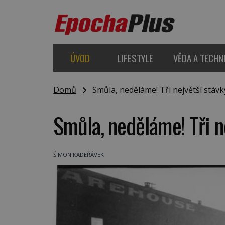
ÚVOD
LIFESTYLE
VĚDA A TECHN
Domů
Smůla, neděláme! Tři největší stávky
Smůla, neděláme! Tři ne
ŠIMON KADEŘÁVEK