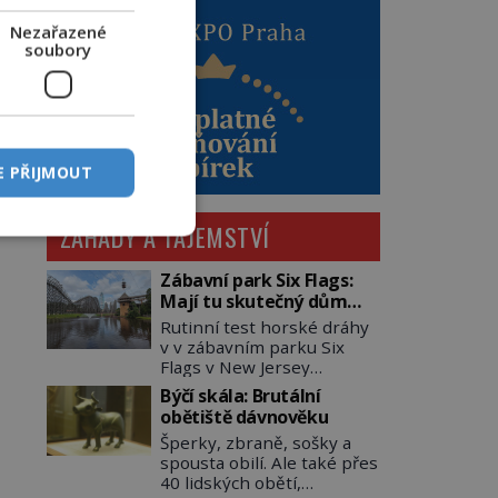
Nezařazené
soubory
E PŘIJMOUT
ZÁHADY A TAJEMSTVÍ
Zábavní park Six Flags:
Mají tu skutečný dům
hrůzy!
Rutinní test horské dráhy
v v zábavním parku Six
Flags v New Jersey
dopadne 16. srpna 1981
Býčí skála: Brutální
katastrofou. 20letý technik
obětiště dávnověku
Scott Tyler se zřítí na zem!
Šperky, zbraně, sošky a
Zranění jsou neslučitelná
spousta obilí. Ale také přes
se životem. „Nepoužil
40 lidských obětí,
bezpečnostní zábranu,“