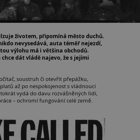
ulzuje životem, připomíná město duchů.
ikdo nevysedává, auta téměř nejezdí,
tou výlohu má i většina obchodů.
 chce dát vládě najevo, že s jejími
ítač, soustruh či otevřít přepážku,
platů až po nespokojenost s vládnoucí
tokrát vydá do davu rozvášněných lidí,
 práce – ochromí fungování celé země.