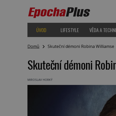
ÚVOD
LIFESTYLE
VĚDA A TECHN
Domů
Skuteční démoni Robina Williamse
Skuteční démoni Robi
MIROSLAV HORKÝ