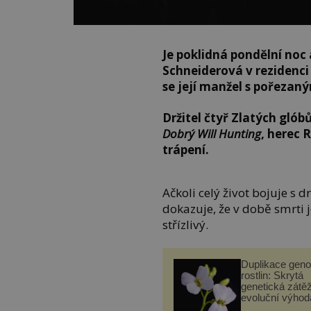
Je poklidná pondělní noc
Schneiderová v rezidenci 
se její manžel s pořezaný
Držitel čtyř Zlatých glób
Dobrý Will Hunting
, herec 
trápení.
Ačkoli celý život bojuje s
dokazuje, že v době smrti
střízlivý.
Duplikace gen
rostlin: Skrytá
genetická zátěž
evoluční výhod