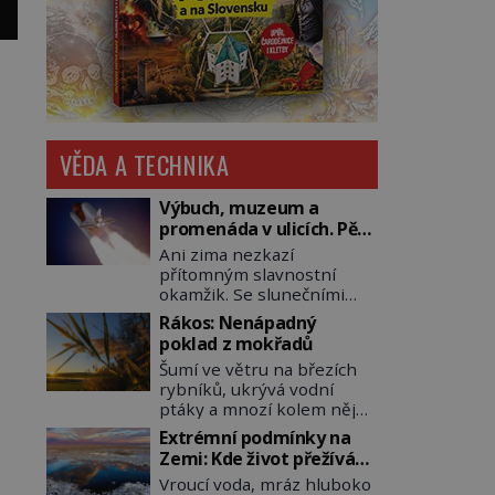
VĚDA A TECHNIKA
Výbuch, muzeum a
promenáda v ulicích. Pět
osudů nejslavnějších
Ani zima nezkazí
raketoplánů
přítomným slavnostní
okamžik. Se slunečními
brýlemi hledí na startující
Rákos: Nenápadný
raketu, která má do
poklad z mokřadů
vesmíru vynést kromě
Šumí ve větru na březích
posádky také obyčejnou
rybníků, ukrývá vodní
učitelku. Po několika
ptáky a mnozí kolem něj
sekundách všem ztuhnou
procházejí bez povšimnutí.
úsměvy, stroj totiž
Extrémní podmínky na
Přesto právě rákos
exploduje. Jejich
Zemi: Kde život přežívá
pomáhal stavět domy,
konstrukce není z levného
navzdory všemu
Vroucí voda, mráz hluboko
vyrábět lodě, zapisovat
kraje, daňové poplatníky