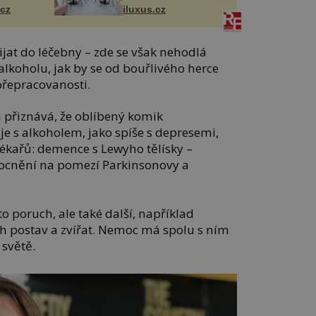
.cz
iluxus.cz
jat do léčebny – zde se však nehodlá
 alkoholu, jak by se od bouřlivého herce
 přepracovanosti.
u přiznává, že oblíbený komik
je s alkoholem, jako spíše s depresemi,
lékařů: demence s Lewyho tělísky –
ocnění na pomezí Parkinsonovy a
 poruch, ale také další, například
ch postav a zvířat. Nemoc má spolu s ním
 světě.