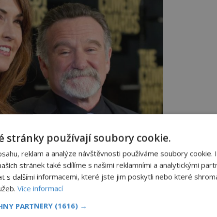
 stránky používají soubory cookie.
 blížící smrtí Robina pokoušel o dítě.
bsahu, reklam a analýze návštěvnosti používáme soubory cookie. 
šich stránek také sdílíme s našimi reklamními a analytickými partn
s dalšími informacemi, které jste jim poskytli nebo které shromá
jsme nikdy předtím nebyli. Můj manžel byl
lužeb.
Více informací
hitektuře svých neuronů a bez ohledu na
 ho nemohla vytáhnout,“ říká s pláčem
CHNY PARTNERY
(1616) →
).