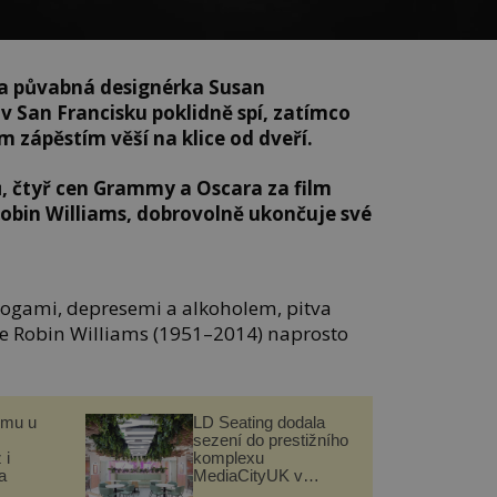
 a půvabná designérka Susan
v San Francisku poklidně spí, zatímco
m zápěstím věší na klice od dveří.
ů, čtyř cen Grammy a Oscara za film
Robin Williams, dobrovolně ukončuje své
 drogami, depresemi a alkoholem, pitva
 je Robin Williams (1951–2014) naprosto
omu u
LD Seating dodala
sezení do prestižního
 i
komplexu
a
MediaCityUK v
Salfordu