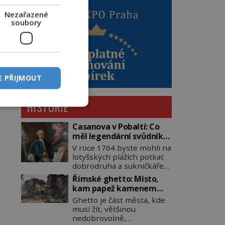
Nezařazené
soubory
E PŘIJMOUT
HISTORIE
Casanova v Pobaltí: Co
měl legendární svůdník
společného se
V roce 1764 byste mohli na
svobodnými zednáři?
lotyšských plážích potkat
dobrodruha a sukničkáře
Giacoma Casanovu. Jeho
Římské ghetto: Místo,
cesta k Baltskému moři
kam papež kamenem
však nebyla turistickým
dohodil
Ghetto je část města, kde
výletem, ale ryze pracovní
musí žít, většinou
cestou se zištnými úmysly.
nedobrovolně,
Jaký cíl Casanova sledoval,