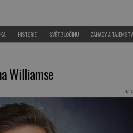
IKA
HISTORIE
SVĚT ZLOČINU
ZÁHADY A TAJEMSTV
na Williamse
4.1.