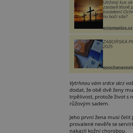
Utržený kus sk
zastavil těsně 
kostelem! Ochr
ho boží síla?
enigmaplus.cz
ZÁBOŘSKÁ P
2025
epochanacest
Vytrhnou vám srdce skrz va
dodat, že obě dvě ženy mu
trpělivost, protože život
růžovým sadem.
Jeho první žena musí čeli
provalené nevěře se servírko
nakazil kožní chorobou.