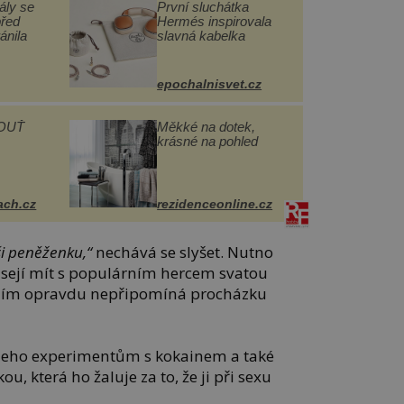
ály se
První sluchátka
před
Hermés inspirovala
ánila
slavná kabelka
epochalnisvet.cz
OUŤ
Měkké na dotek,
krásné na pohled
ach.cz
rezidenceonline.cz
ši peněženku,“
nechává se slyšet.
Nutno
sejí mít s populárním hercem svatou
 s ním opravdu nepřipomíná procházku
t jeho experimentům s kokainem a také
u, která ho žaluje za to, že ji při sexu