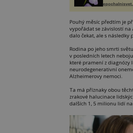
epochalnisvet
Pouhý měsíc předtím je při
vypořádat se závislostí na
dalo čekat, ale s následky
Rodina po jeho smrti svět
v posledních letech neboju
které pramení z diagnózy 
neurodegenerativní onem
Alzheimerovy nemoci.
Ta má příznaky obou těchto
zrakové halucinace lidský
dalších 1, 5 milionu lidí na