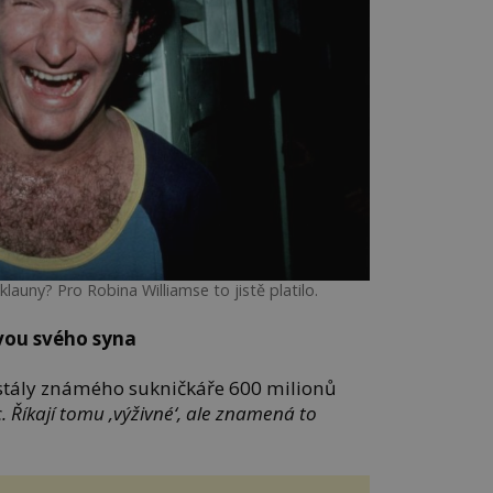
 klauny? Pro Robina Williamse to jistě platilo.
vou svého syna
stály známého sukničkáře 600 milionů
. Říkají tomu ‚výživné‘, ale znamená to