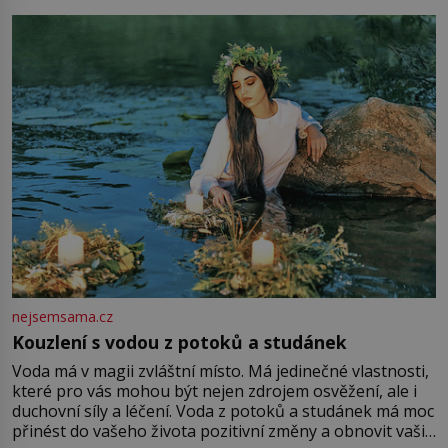
milostpaní. Stačí jenom na sukni,“ zhodnotí švadlena
množství růžového mušelínu. „Ošidili vás, podívejte.“
Vezme do ruky dřevěnou
nejsemsama.cz
Kouzlení s vodou z potoků a studánek
Voda má v magii zvláštní místo. Má jedinečné vlastnosti,
které pro vás mohou být nejen zdrojem osvěžení, ale i
duchovní síly a léčení. Voda z potoků a studánek má moc
přinést do vašeho života pozitivní změny a obnovit vaši