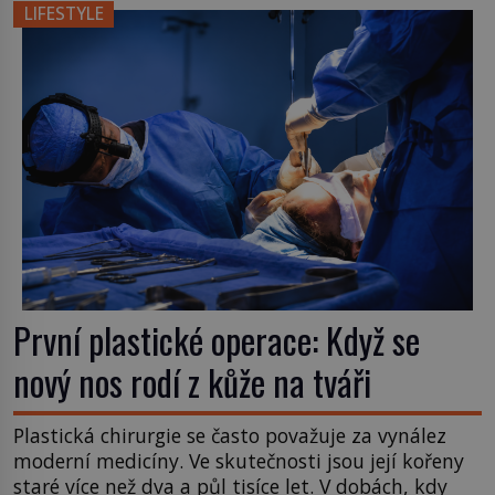
nápad, připevnit ke kufru kolečka. Jenže právě ten
LIFESTYLE
nikdo dlouho nedostane. Až jednou se na letišti
ozve věta, která změní […]
První plastické operace: Když se
nový nos rodí z kůže na tváři
Plastická chirurgie se často považuje za vynález
moderní medicíny. Ve skutečnosti jsou její kořeny
staré více než dva a půl tisíce let. V dobách, kdy