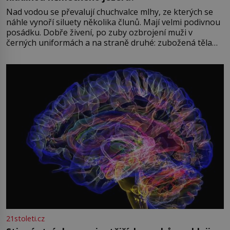
Nad vodou se převalují chuchvalce mlhy, ze kterých se
náhle vynoří siluety několika člunů. Mají velmi podivnou
posádku. Dobře živení, po zuby ozbrojení muži v
černých uniformách a na straně druhé: zubožená těla
oblečená v chatrných vězeňských hadrech. Co tato
přízračná scéna znamená? Je jaro roku 1945, druhá
světová válka se chýlí ke konci. Jezero Stolpsee
21stoleti.cz