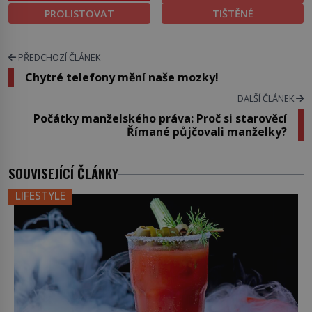
PROLISTOVAT
TIŠTĚNÉ
PŘEDCHOZÍ ČLÁNEK
Chytré telefony mění naše mozky!
DALŠÍ ČLÁNEK
Počátky manželského práva: Proč si starověcí
Římané půjčovali manželky?
SOUVISEJÍCÍ ČLÁNKY
LIFESTYLE