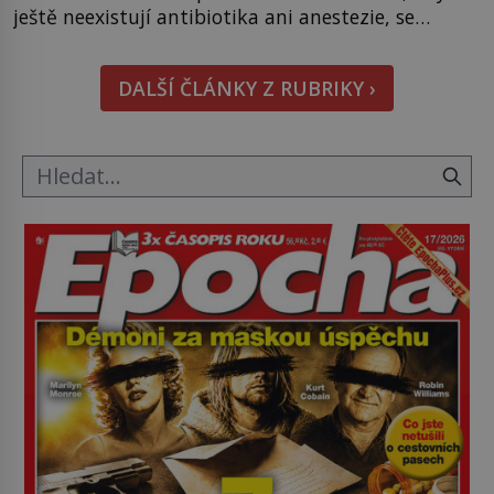
ještě neexistují antibiotika ani anestezie, se
odvážní lékaři pokoušejí vracet lidem tváře
znetvořené válkou, tresty nebo nehodami. Jejich
DALŠÍ ČLÁNKY Z RUBRIKY ›
metody jsou překvapivě promyšlené a některé
principy používají chirurgové dodnes. Úplně první
[…]