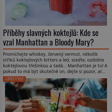
Příběhy slavných koktejlů: Kde se
vzal Manhattan a Bloody Mary?
Promíchejte whiskey, červený vermut, několik
střiků koktejlových bitters a led, sceďte, ozdobte
koktejlovou třešinkou a tadá… Manhattan je tu! A
pokud to má být skutečně on, dejte si pozor, ať
místo klasické americké rye whiskey či klidně
LIFESTYLE
bourbonu nepoužijete skotskou whisku. Co se
stane? Inu, koktejl bude stále skvělý, ale už to
nebude Manhattan ale […]