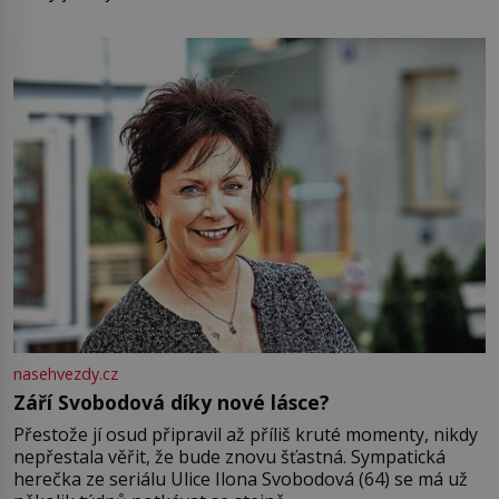
pamatuji, tak jsme s Mirkem byli zamilovaní mnohem víc.
Jsme spolu moc rádi Tehdy byla jiná doba, když
nasehvezdy.cz
Září Svobodová díky nové lásce?
Přestože jí osud připravil až příliš kruté momenty, nikdy
nepřestala věřit, že bude znovu šťastná. Sympatická
herečka ze seriálu Ulice Ilona Svobodová (64) se má už