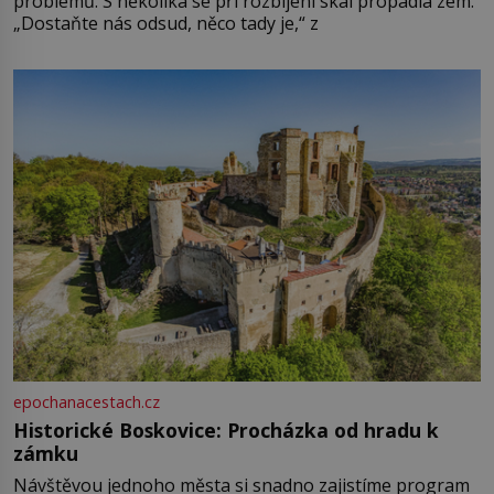
problémů. S několika se při rozbíjení skal propadla zem.
„Dostaňte nás odsud, něco tady je,“ z
epochanacestach.cz
Historické Boskovice: Procházka od hradu k
zámku
Návštěvou jednoho města si snadno zajistíme program