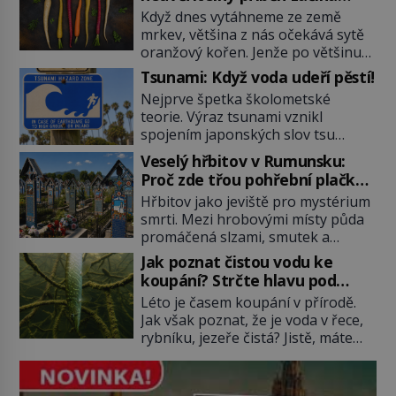
fialovou barvou
Když dnes vytáhneme ze země
mrkev, většina z nás očekává sytě
oranžový kořen. Jenže po většinu
své historie je mrkev všechno
Tsunami: Když voda udeří pěstí!
možné, jen ne oranžová. Je fialová,
Nejprve špetka školometské
žlutá, bílá, někdy dokonce téměř
teorie. Výraz tsunami vznikl
černá. Až díky stovkám let
spojením japonských slov tsu
pečlivého šlechtění se z ní stává
(přístav) a nami (vlna). Jedná se o
zelenina, bez které si českou
Veselý hřbitov v Rumunsku:
dlouhou vlnu, která je na volném
zahradu ani nedokážeme
Proč zde třou pohřební plačky
moři takřka nepostřehnutelná.
představit. Její příběh je […]
bídu s nouzí?
Hřbitov jako jeviště pro mystérium
Ačkoli je vlnová délka tsunami i 300
smrti. Mezi hrobovými místy půda
kilometrů, výška vlny na volném
promáčená slzami, smutek a
moři je maximálně 1,5 metru.
vědomí konečnosti lidské existence.
Máme se podobné obří vlny obávat
Jak poznat čistou vodu ke
Jsou ale výjimky, kde pohřební
i v Evropě? Vznik tsunami si […]
koupání? Strčte hlavu pod
plačky smutně žmoulají kapesníky
hladinu!
Léto je časem koupání v přírodě.
nikoli při smutečním obřadu, ale
Jak však poznat, že je voda v řece,
při pohledu na výši vyměřené
rybníku, jezeře čistá? Jistě, máte
podpory v nezaměstnanosti. Kam
možnost využít informace
vás pozveme? Unikátní hřbitov,
hygieniků či podrobit křížovému
který si vysloužil název „Veselý“,
výslechu provozovatele přírodního
najdeme v rumunské vesnici