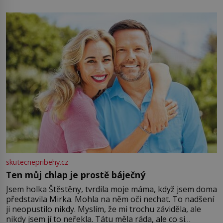
energii. Využitím těchto přírodních zdrojů v magii
můžete obohatit své rituály a přinést do svého života
větší harmonii a klid. Je důležité
skutecnepribehy.cz
Ten můj chlap je prostě báječný
Jsem holka Štěstěny, tvrdila moje máma, když jsem doma
představila Mirka. Mohla na něm oči nechat. To nadšení
ji neopustilo nikdy. Myslím, že mi trochu záviděla, ale
nikdy jsem jí to neřekla. Tátu měla ráda, ale co si