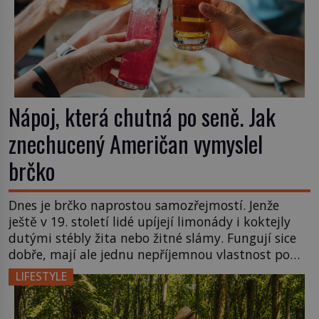
Nápoj, která chutná po seně. Jak
znechucený Američan vymyslel
brčko
Dnes je brčko naprostou samozřejmostí. Jenže
ještě v 19. století lidé upíjejí limonády i koktejly
dutými stébly žita nebo žitné slámy. Fungují sice
dobře, mají ale jednu nepříjemnou vlastnost po
chvíli se rozmáčejí a nápoji dodávají travnatou
LIFESTYLE
příchuť. Právě tahle drobná nepříjemnost přivede
amerického výrobce cigaretových náustků k