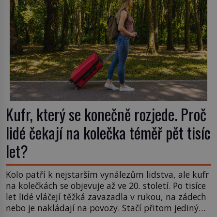
nápadu, který změní způsob pití po celém […]
Kufr, který se konečně rozjede. Proč
lidé čekají na kolečka téměř pět tisíc
let?
Kolo patří k nejstarším vynálezům lidstva, ale kufr
na kolečkách se objevuje až ve 20. století. Po tisíce
let lidé vláčejí těžká zavazadla v rukou, na zádech
nebo je nakládají na povozy. Stačí přitom jediný