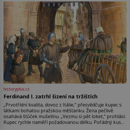
pře hned několik latinskoamerických zemí a k tomu
Francie, kde se traduje,
historyplus.cz
Ferdinand I. zatrhl šizení na tržištích
„Prvotřídní kvalita, dovoz z Itálie,“ přesvědčuje kupec s
látkami bohatou pražskou měšťanku. Žena pečlivě
osahává štůček mušelínu. „Vezmu si pět loket,“ prohlásí.
Kupec rychle naměří požadovanou délku. Pořádný kus
mu přitom zůstane za prsty… „Na šaty ho bude málo,