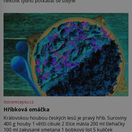
několik týdnů potkávat se stejně
tisicereceptu.cz
Hříbková omáčka
Královskou houbou českých lesů je pravý hřib. Suroviny
400 g houby 1 větší cibule 2 lžíce másla 200 ml šlehačky
100 ml zakysané smetana 1 bobkový list 5 kuliček