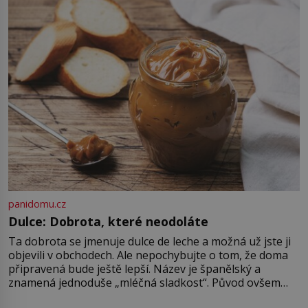
mobilní telefony i drobné do
automatu. Vzniká kvůli předmětu,
bez něhož si muži 19. […]
panidomu.cz
Dulce: Dobrota, které neodoláte
Ta dobrota se jmenuje dulce de leche a možná už jste ji
objevili v obchodech. Ale nepochybujte o tom, že doma
připravená bude ještě lepší. Název je španělský a
znamená jednoduše „mléčná sladkost“. Původ ovšem
není úplně jednoznačný, o autorství této receptury se