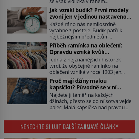
se však vidlička v raném
středověku objevuje na evropských
Jak vznikl budík? První modely
stolech, vzbuzuje pohoršení,
zvoní jen v jedinou nastavenou
posměch i strach. Mnozí duchovní ji
hodinu
Každé ráno nás nemilosrdně
označují za projev pýchy a
vytáhne z postele. Budík patří k
zbytečného přepychu, někteří
nejběžnějším předmětům
dokonce za nástroj ďábla. Trvá
domácnosti, jeho cesta k dnešní
téměř sedm století, než se z
Příběh ramínka na oblečení:
podobě je ale překvapivě dlouhá.
opovrhovaného předmětu stává
Opravdu vzniká kvůli
První lidé se probouzejí podle
nepostradatelná součást stolování.
zapomenutému kabátu?
Jedna z nejznámějších historek
slunce, kohoutů nebo kostelních
První […]
tvrdí, že obyčejné ramínko na
zvonů. Když se konečně objeví
oblečení vzniká v roce 1903 jen
první skutečný mechanický budík,
proto, že zaměstnanec americké
má jednu zásadní nevýhodu,
Proč mají džíny malou
továrny nenajde volný věšák na
zazvoní pouze ve čtyři hodiny ráno
kapsičku? Původně se v ní
kabát. Je to ale skutečně pravda?
a jiný čas nastavit neumí. […]
schovávají kapesní hodinky, ne
Najdete ji téměř na každých
Historici upozorňují, že příběh je
mince
džínách, přesto se do ní sotva vejde
zčásti legendou. Moderní drátěné
palec. Malá kapsička nad pravou
ramínko skutečně vzniká na
přední kapsou budí zvědavost už
začátku 20. století, jeho kořeny
celé generace. Někdo do ní
však sahají mnohem hlouběji a
NENECHTE SI UJÍT DALŠÍ ZAJÍMAVÉ ČLÁNKY
schovává mince, jiný zapalovač
podílí se […]
nebo sluchátka. Její skutečný
původ je ale mnohem starší než