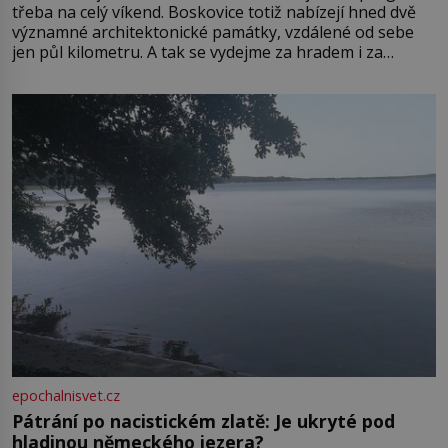
třeba na celý víkend. Boskovice totiž nabízejí hned dvě
významné architektonické památky, vzdálené od sebe
jen půl kilometru. A tak se vydejme za hradem i za
zámkem do krásné jihomoravské krajiny. Trhová osada
Boskovice na okraji Drahanské vrchoviny vznikla někdy
ve13. století, a už v roce 1313 kronikáři zaznamenali
epochalnisvet.cz
Pátrání po nacistickém zlatě: Je ukryté pod
hladinou německého jezera?