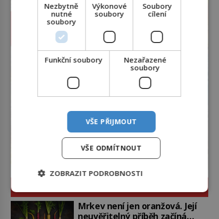
Nezbytně
Výkonové
Soubory
nutné
soubory
cílení
soubory
Funkční soubory
Nezařazené
soubory
VŠE PŘIJMOUT
VŠE ODMÍTNOUT
ZOBRAZIT PODROBNOSTI
ZAJÍMAVOSTI
Mrkev není jen oranžová. Její
neuvěřitelný příběh začíná