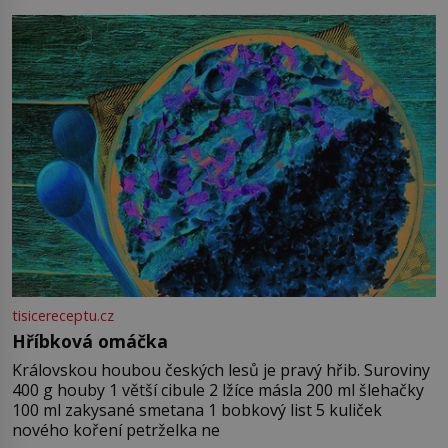
tisicereceptu.cz
Hříbková omáčka
Královskou houbou českých lesů je pravý hřib. Suroviny
400 g houby 1 větší cibule 2 lžíce másla 200 ml šlehačky
100 ml zakysané smetana 1 bobkový list 5 kuliček
nového koření petrželka ne