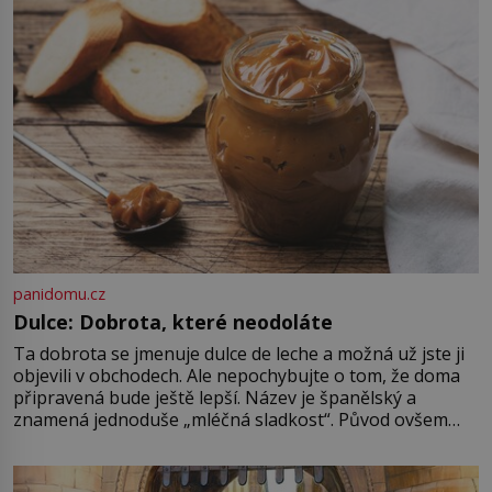
Astronomové Pedro Bernardinelli a
Gary Bernstein mravenčí prací
zkoumají archivní snímky v rámci
Průzkumu temné energie […]
panidomu.cz
Dulce: Dobrota, které neodoláte
Ta dobrota se jmenuje dulce de leche a možná už jste ji
objevili v obchodech. Ale nepochybujte o tom, že doma
připravená bude ještě lepší. Název je španělský a
znamená jednoduše „mléčná sladkost“. Původ ovšem
není úplně jednoznačný, o autorství této receptury se
pře hned několik latinskoamerických zemí a k tomu
Francie, kde se traduje,