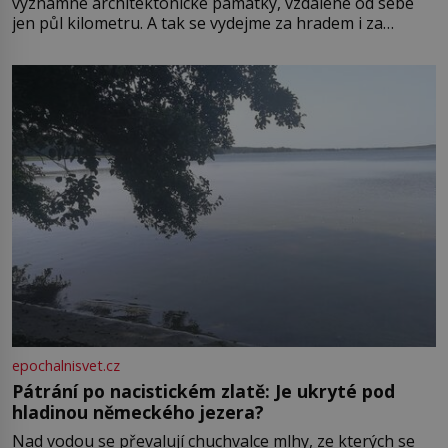
významné architektonické památky, vzdálené od sebe
jen půl kilometru. A tak se vydejme za hradem i za
zámkem do krásné jihomoravské krajiny. Trhová osada
Boskovice na okraji Drahanské vrchoviny vznikla někdy
ve13. století, a už v roce 1313 kronikáři zaznamenali
epochalnisvet.cz
Pátrání po nacistickém zlatě: Je ukryté pod
hladinou německého jezera?
Nad vodou se převalují chuchvalce mlhy, ze kterých se