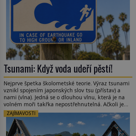
Tsunami: Když voda udeří pěstí!
Nejprve špetka školometské teorie. Výraz tsunami
vznikl spojením japonských slov tsu (přístav) a
nami (vlna). Jedná se o dlouhou vlnu, která je na
volném moři takřka nepostřehnutelná. Ačkoli je
vlnová délka tsunami i 300 kilometrů, výška vlny
ZAJÍMAVOSTI
na volném moři je maximálně 1,5 metru. Máme se
podobné obří vlny obávat i v Evropě? Vznik
tsunami si […]