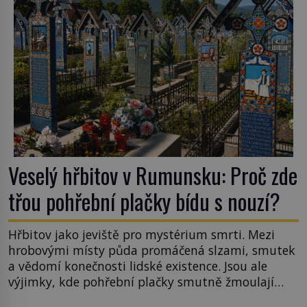
Veselý hřbitov v Rumunsku: Proč zde
třou pohřební plačky bídu s nouzí?
Hřbitov jako jeviště pro mystérium smrti. Mezi
hrobovými místy půda promáčená slzami, smutek
a vědomí konečnosti lidské existence. Jsou ale
výjimky, kde pohřební plačky smutně žmoulají
kapesníky nikoli při smutečním obřadu, ale při