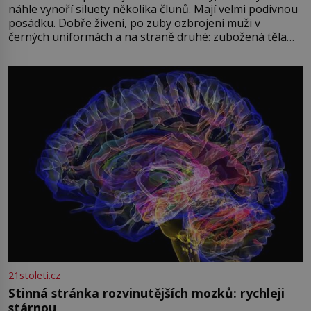
náhle vynoří siluety několika člunů. Mají velmi podivnou
posádku. Dobře živení, po zuby ozbrojení muži v
černých uniformách a na straně druhé: zubožená těla
oblečená v chatrných vězeňských hadrech. Co tato
přízračná scéna znamená? Je jaro roku 1945, druhá
světová válka se chýlí ke konci. Jezero Stolpsee
21stoleti.cz
Stinná stránka rozvinutějších mozků: rychleji
stárnou