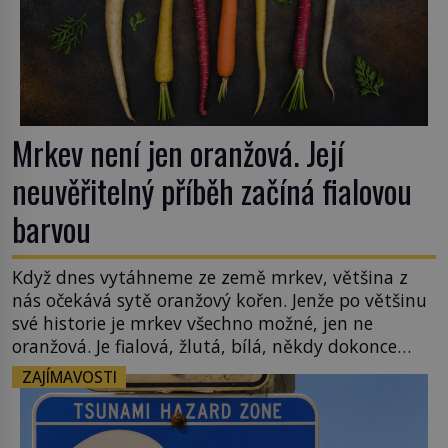
Mrkev není jen oranžová. Její
neuvěřitelný příběh začíná fialovou
barvou
Když dnes vytáhneme ze země mrkev, většina z
nás očekává sytě oranžový kořen. Jenže po většinu
své historie je mrkev všechno možné, jen ne
oranžová. Je fialová, žlutá, bílá, někdy dokonce
téměř černá. Až díky stovkám let pečlivého
ZAJÍMAVOSTI
šlechtění se z ní stává zelenina, bez které si českou
zahradu ani nedokážeme představit. Její příběh je
[…]