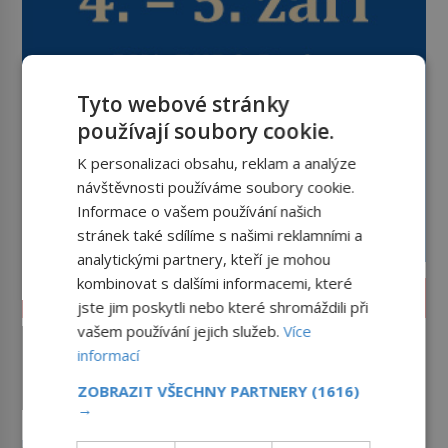
Tyto webové stránky
používají soubory cookie.
K personalizaci obsahu, reklam a analýze
návštěvnosti používáme soubory cookie.
Informace o vašem používání našich
stránek také sdílíme s našimi reklamními a
analytickými partnery, kteří je mohou
kombinovat s dalšími informacemi, které
VĚDA A TECHNIKA
jste jim poskytli nebo které shromáždili při
vašem používání jejich služeb.
Více
Výbuch, muzeum a promenáda
informací
v ulicích. Pět osudů
nejslavnějších raketoplánů
Ani zima nezkazí přítomným
ZOBRAZIT VŠECHNY PARTNERY
(1616)
slavnostní okamžik. Se slunečními
→
brýlemi hledí na startující raketu,
která má do vesmíru vynést kromě