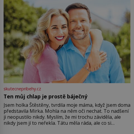
větší harmonii a klid. Je důležité
skutecnepribehy.cz
Ten můj chlap je prostě báječný
Jsem holka Štěstěny, tvrdila moje máma, když jsem doma
představila Mirka. Mohla na něm oči nechat. To nadšení
ji neopustilo nikdy. Myslím, že mi trochu záviděla, ale
nikdy jsem jí to neřekla. Tátu měla ráda, ale co si
pamatuji, tak jsme s Mirkem byli zamilovaní mnohem víc.