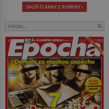
pohledu na výši vyměřené podpory
DALŠÍ ČLÁNKY Z RUBRIKY ›
v nezaměstnanosti. Kam vás pozveme? Unikátní
hřbitov, který si vysloužil název „Veselý“, najdeme
v rumunské vesnici Sapanta, nedaleko hranic […]