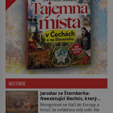
HISTORIE
Jaroslav ze Šternberka:
Neexistující šlechtic, který
z Moravy vyžene Mongoly
Mongolové se tlačí do Evropy a
hrozí, že ovládnou celý svět. Ale