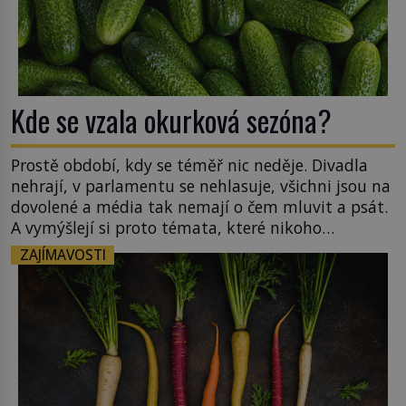
Kde se vzala okurková sezóna?
Prostě období, kdy se téměř nic neděje. Divadla
nehrají, v parlamentu se nehlasuje, všichni jsou na
dovolené a média tak nemají o čem mluvit a psát.
A vymýšlejí si proto témata, které nikoho
nezajímají. Proč je však ona letní doba spojovaná
ZAJÍMAVOSTI
zrovna s okurkami? Okurkovou sezónu známe už
od poloviny 19. století, ovšem jako Češi […]