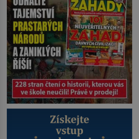
jinak. Tato veselá podívaná
připomíná jeden z nejpodivnějších
a zároveň nejkrutějších zvyků […]