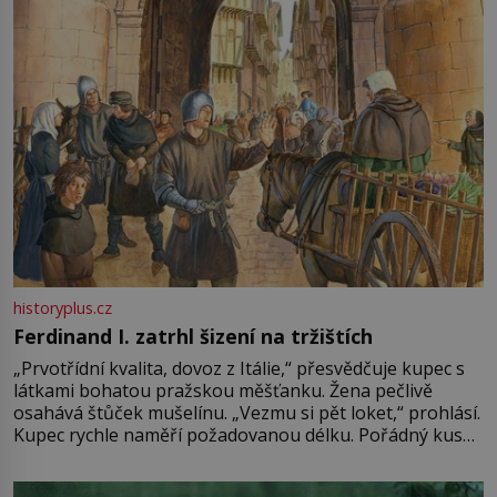
historyplus.cz
Ferdinand I. zatrhl šizení na tržištích
„Prvotřídní kvalita, dovoz z Itálie,“ přesvědčuje kupec s
látkami bohatou pražskou měšťanku. Žena pečlivě
osahává štůček mušelínu. „Vezmu si pět loket,“ prohlásí.
Kupec rychle naměří požadovanou délku. Pořádný kus
mu přitom zůstane za prsty… „Na šaty ho bude málo,
milostpaní. Stačí jenom na sukni,“ zhodnotí švadlena