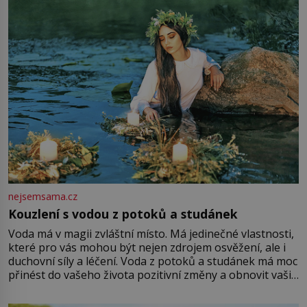
množství růžového mušelínu. „Ošidili vás, podívejte.“
Vezme do ruky dřevěnou
nejsemsama.cz
Kouzlení s vodou z potoků a studánek
Voda má v magii zvláštní místo. Má jedinečné vlastnosti,
které pro vás mohou být nejen zdrojem osvěžení, ale i
duchovní síly a léčení. Voda z potoků a studánek má moc
přinést do vašeho života pozitivní změny a obnovit vaši
energii. Využitím těchto přírodních zdrojů v magii
můžete obohatit své rituály a přinést do svého života