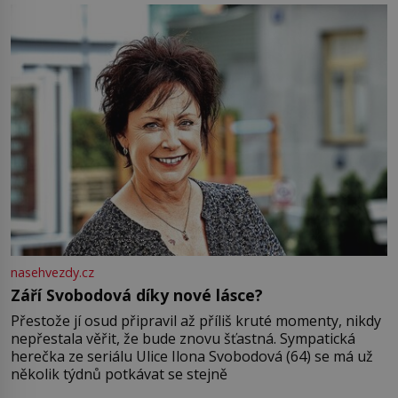
Jsme spolu moc rádi Tehdy byla jiná doba, když
nasehvezdy.cz
Září Svobodová díky nové lásce?
Přestože jí osud připravil až příliš kruté momenty, nikdy
nepřestala věřit, že bude znovu šťastná. Sympatická
herečka ze seriálu Ulice Ilona Svobodová (64) se má už
několik týdnů potkávat se stejně