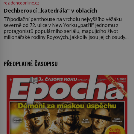
rezidenceonline.cz
Dechberoucí „katedrála“ v oblacích
Třípodlažní penthouse na vrcholu nejvyššího věžáku
severně od 72. ulice v New Yorku „patřil“ jednomu z
protagonistů populárního seriálu, mapujícího život
milionářské rodiny Royových. Jakkoliv jsou jejich osudy
fiktivní, nemovitosti, v nichž „žijí“, jsou velmi reálné.
Ohromující luxusní byt s pěti ložnicemi, čtyřmi
koupelnami a výhledem na Husdon Yards je přitom
jenom jednou z nemovitostí
PŘEDPLATNÉ ČASOPISU