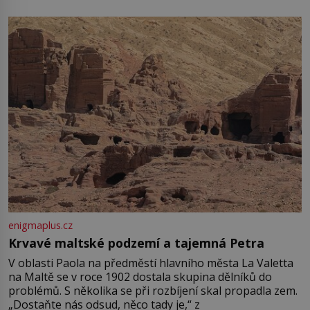
enigmaplus.cz
Krvavé maltské podzemí a tajemná Petra
V oblasti Paola na předměstí hlavního města La Valetta
na Maltě se v roce 1902 dostala skupina dělníků do
problémů. S několika se při rozbíjení skal propadla zem.
„Dostaňte nás odsud, něco tady je,“ z