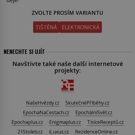
ZVOLTE PROSÍM VARIANTU
TIŠTĚNÁ
ELEKTRONICKÁ
NENECHTE SI UJÍT
Navštivte také naše další internetové
projekty:
NašeHvězdy.cz
SkutečnéPříběhy.cz
EpochaNaCestach.cz
EpochálníSvět.cz
Epochaplus.cz
Enigmaplus.cz
TisíceReceptů.cz
21Stoleti.cz
iLuxus.cz
RezidenceOnline.cz