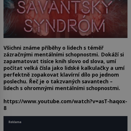
Všichni známe příběhy o lidech s téměř
zázračnými mentálními schopnostmi. Dokáží si
zapamatovat tisíce knih slovo od slova, umí
počítat velká čísla jako lidské kalkulačky a umí
perfektně zopakovat klavírní dílo po jednom
poslechu. Řeč je o takzvaných savantech –
lidech s ohromnými mentálními schopnostmi.
https://www.youtube.com/watch?v=asT-haqox-
8
Reklama