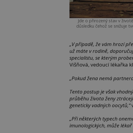
Jde o přirozený stav v život
důsledku čehož se snižuje t
„V případě, že vám hrozí 
už máte v rodině, doporučuj
specialistu, se kterým prob
Višňová, vedoucí lékařka k
„Pokud žena nemá partnera
Tento postup je však vhodný 
průběhu života ženy ztrácej
geneticky vadných oocytů
,“
v
„Při některých typech onem
imunologických, může lékař 