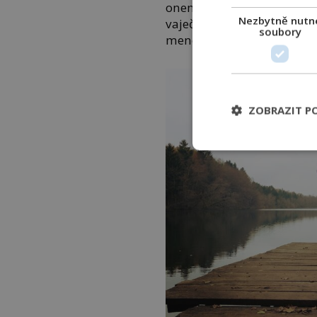
onemocnění, chemoterapii,
Nezbytně nutn
vaječníků až po onemocněn
soubory
menopauzou nastává, když
ZOBRAZIT P