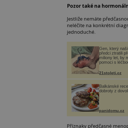
Pozor také na hormonáln
Jestliže nemáte předčasn
neléčíte na konkrétní diag
jednoduché.
Gen, který naši 
předci ztratili p
miliony let, by 
pomoci s léčbo
„nemoci králů“
21stoleti.cz
Balkánské rece
dobroty z dovo
panidomu.cz
Příznaky předčasné menop