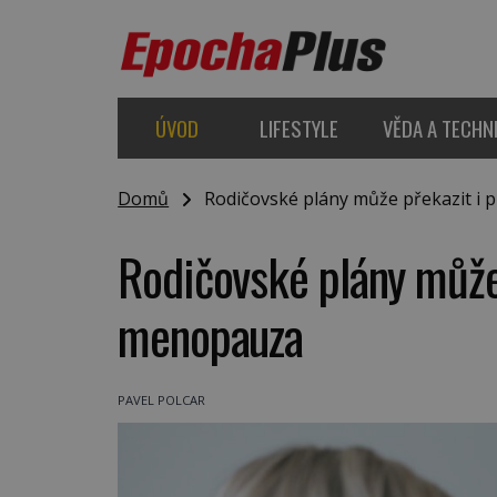
ÚVOD
LIFESTYLE
VĚDA A TECHN
Domů
Rodičovské plány může překazit i
Rodičovské plány může
menopauza
PAVEL POLCAR