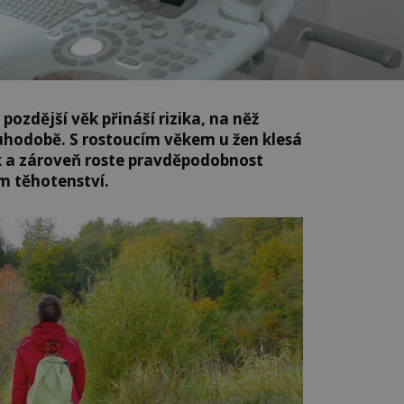
pozdější věk přináší rizika, na něž
uhodobě. S rostoucím věkem u žen klesá
ek a zároveň roste pravděpodobnost
m těhotenství.