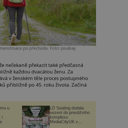
 menstruace po přechodu. Foto: pixabay
že nečekaně překazit také předčasná
ližně každou dvacátou ženu. Za
tává v ženském těle proces postupného
ků přibližně po 45. roku života. Začíná
omu u
LD Seating dodala
sezení do prestižního
 i
komplexu
a
MediaCityUK v
Salfordu