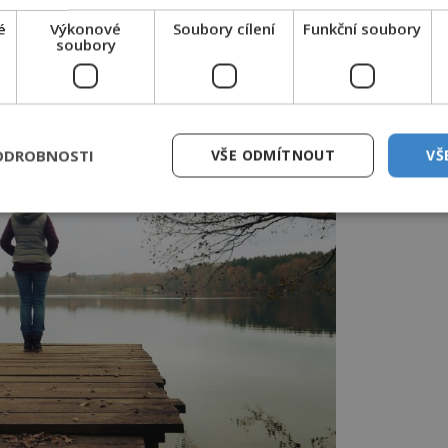
 radioterapii, chirurgické odstranění
é
Výkonové
Soubory cílení
Funkční soubory
í štítné žlázy. Problém s předčasnou
soubory
 chce žena otěhotnět.
ODROBNOSTI
VŠE ODMÍTNOUT
VŠ