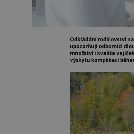
Odkládání rodičovství na 
upozorňují odborníci dlo
množství i kvalita vajíč
výskytu komplikací běhe