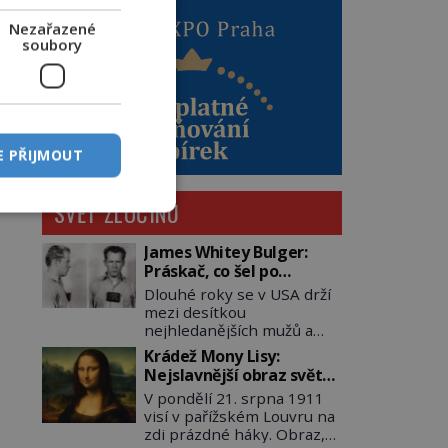
Nezařazené
soubory
E PŘIJMOUT
SVĚT ZLOČINU
James Whitey Bulger:
Práskač, co šel po
práskačích
Dlouhé roky se v USA drží
mezi desítkou
nejhledanějších mužů a
dopracuje to až na číslo
Krádež Mony Lisy:
dvě – hned po Usámovi bin
Nejslavnější obraz světa
Ládinovi (1957–2011). To je
zůstane dva roky
V pondělí 21. srpna 1911
James „Whitey“ Bulger
nezvěstný
visí v pařížském Louvru na
(1929–2018) viněný ze
zdi prázdné háky. Obraz,
spoluúčasti na 19