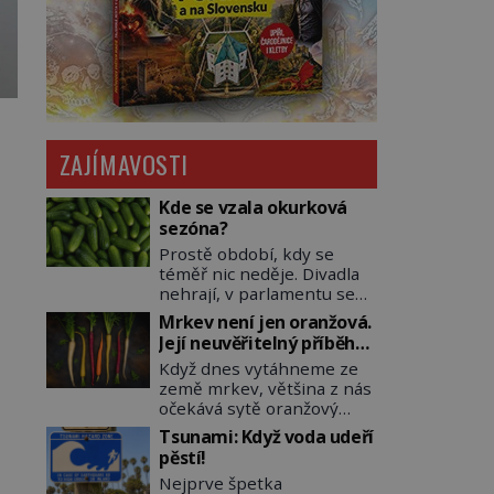
ZAJÍMAVOSTI
Kde se vzala okurková
sezóna?
Prostě období, kdy se
téměř nic neděje. Divadla
nehrají, v parlamentu se
nehlasuje, všichni jsou na
Mrkev není jen oranžová.
dovolené a média tak
Její neuvěřitelný příběh
nemají o čem mluvit a psát.
začíná fialovou barvou
Když dnes vytáhneme ze
A vymýšlejí si proto
země mrkev, většina z nás
témata, které nikoho
očekává sytě oranžový
nezajímají. Proč je však ona
kořen. Jenže po většinu
letní doba spojovaná
Tsunami: Když voda udeří
své historie je mrkev
zrovna s okurkami?
pěstí!
všechno možné, jen ne
Okurkovou sezónu známe
Nejprve špetka
oranžová. Je fialová, žlutá,
už od poloviny 19. století,