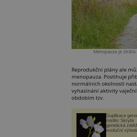
Menopauza je ztráta
Reprodukční plány ale mů
menopauza. Postihuje přib
normálních okolností nas
vyhasínání aktivity vaječní
obdobím tzv.
Duplikace gen
rostlin: Skrytá
genetická zátěž
evoluční výhod