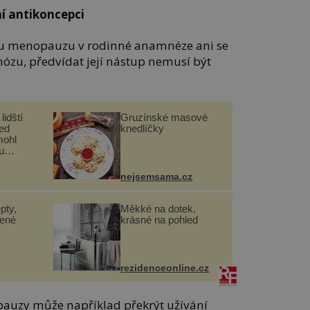
í antikoncepci
ou menopauzu v rodinné anamnéze ani se
nózu, předvídat její nástup nemusí být
lidští
Gruzínské masové
řed
knedlíčky
mohl
u
nejsemsama.cz
pty,
Měkké na dotek,
lené
krásné na pohled
rezidenceonline.cz
auzy může například překrýt užívání