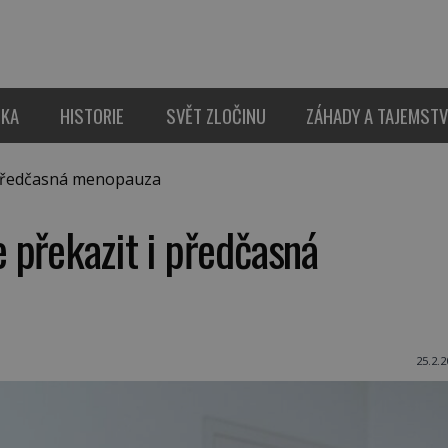
IKA
HISTORIE
SVĚT ZLOČINU
ZÁHADY A TAJEMSTV
 předčasná menopauza
 překazit i předčasná
25.2.2