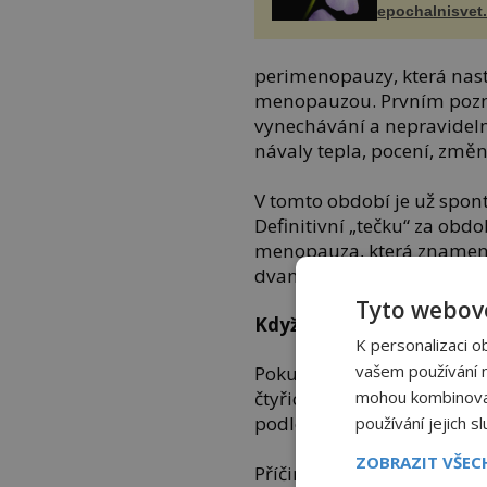
epochalnisvet
perimenopauzy, která nast
menopauzou. Prvním poz
vynechávání a nepravideln
návaly tepla, pocení, změn
V tomto období je už spo
Definitivní „tečku“ za obd
menopauza, která znamen
dvanácti po sobě následuj
Tyto webové
Když menopauza překva
K personalizaci o
vašem používání na
Pokud se výše zmíněné s
mohou kombinovat 
čtyřicítkou, lékaři většin
podle statistik postihuje 
používání jejich s
ZOBRAZIT VŠE
Příčin může být vícero – o