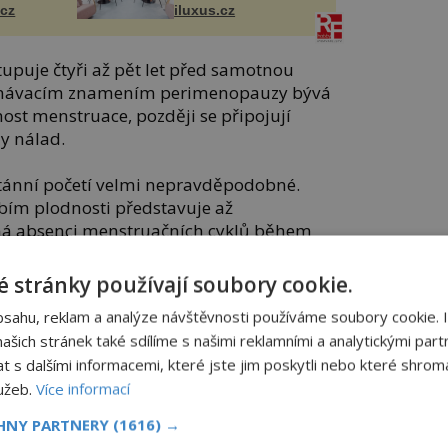
.cz
iluxus.cz
upuje čtyři až pět let před samotnou
návacím znamením perimenopauzy bývá
ost menstruace, později se připojují
y nálad.
ntánní početí velmi nepravděpodobné.
obím plodnosti představuje až
á absenci menstruačních cyklů během
ících měsíců.
 stránky používají soubory cookie.
pí
bsahu, reklam a analýze návštěvnosti používáme soubory cookie. 
šich stránek také sdílíme s našimi reklamními a analytickými partn
ymptomy perimenopauzy objeví už před
s dalšími informacemi, které jste jim poskytli nebo které shromá
ou konstatují předčasnou menopauzu, která
přibližně každou dvacátou ženu.
lužeb.
Více informací
CHNY PARTNERY
(1616) →
d dědičnosti přes autoimunitní