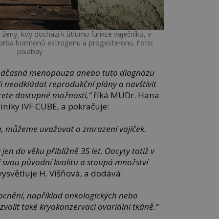
ě ženy, kdy dochází k útlumu funkce vaječníků, v
vorba hormonů estrogenu a progesteronu. Foto:
pixabay
předčasná menopauza anebo tuto diagnózu
i neodkládat reprodukční plány a navštívit
erete dostupné možnosti,“
říká MUDr. Hana
liniky IVF CUBE, a pokračuje:
, můžeme uvažovat o zmrazení vajíček.
jen do věku přibližně 35 let.
Oocyty totiž v
í svou původní kvalitu a stoupá množství
ysvětluje H. Višňová, a dodává:
ocnění, například onkologických nebo
zvolit také kryokonzervaci
ovariální tkáně.“