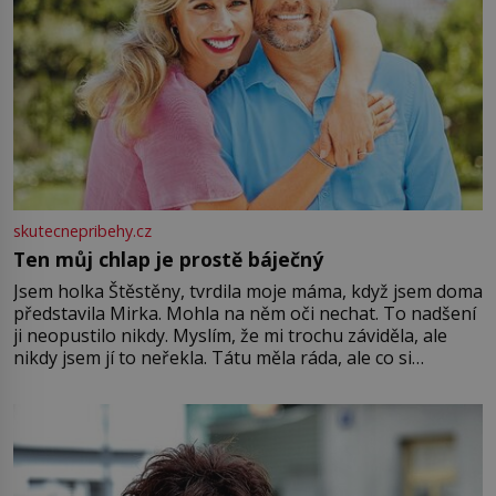
skutecnepribehy.cz
Ten můj chlap je prostě báječný
Jsem holka Štěstěny, tvrdila moje máma, když jsem doma
představila Mirka. Mohla na něm oči nechat. To nadšení
ji neopustilo nikdy. Myslím, že mi trochu záviděla, ale
nikdy jsem jí to neřekla. Tátu měla ráda, ale co si
pamatuji, tak jsme s Mirkem byli zamilovaní mnohem víc.
Jsme spolu moc rádi Tehdy byla jiná doba, když