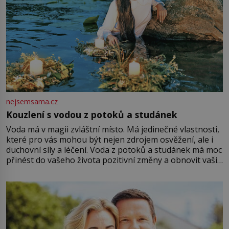
nejsemsama.cz
Kouzlení s vodou z potoků a studánek
Voda má v magii zvláštní místo. Má jedinečné vlastnosti,
které pro vás mohou být nejen zdrojem osvěžení, ale i
duchovní síly a léčení. Voda z potoků a studánek má moc
přinést do vašeho života pozitivní změny a obnovit vaši
energii. Využitím těchto přírodních zdrojů v magii
můžete obohatit své rituály a přinést do svého života
větší harmonii a klid. Je důležité