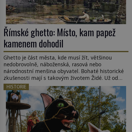
Římské ghetto: Místo, kam papež
kamenem dohodil
Ghetto je část města, kde musí žít, většinou
nedobrovolně, náboženská, rasová nebo
národnostní menšina obyvatel. Bohaté historické
zkušenosti mají s takovým životem Židé. Už od
středověku jsou totiž v každou chvíli nuceni v
HISTORIE
nějakém žít. Mezi ty nejslavnější patří i římské
ghetto založené v roce 1555. Pokud jde o vztah
k Židům, nemá se Řím čím chlubit. […]