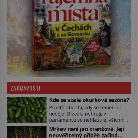
ZAJÍMAVOSTI
Kde se vzala okurková sezóna?
Prostě období, kdy se téměř nic
neděje. Divadla nehrají, v
parlamentu se nehlasuje, všichni
jsou na dovolené a média tak
Mrkev není jen oranžová. Její
nemají o čem mluvit a psát. A
neuvěřitelný příběh začíná