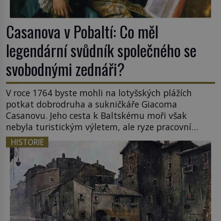
Casanova v Pobaltí: Co měl
legendární svůdník společného se
svobodnými zednáři?
V roce 1764 byste mohli na lotyšských plážích
potkat dobrodruha a sukničkáře Giacoma
Casanovu. Jeho cesta k Baltskému moři však
nebyla turistickým výletem, ale ryze pracovní
cestou se zištnými úmysly. Jaký cíl Casanova
HISTORIE
sledoval, když se například procházel uličkami
lotyšské Rigy? Casanova v Pobaltí kontaktoval
tamní zednářské lóže. Nebyl v této oblasti žádným
nováčkem, protože do zednářské […]