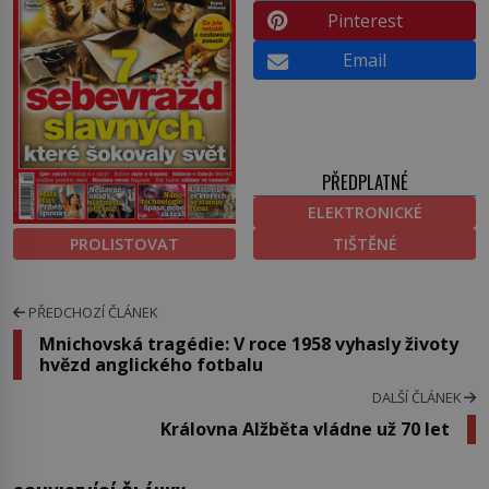
Pinterest
Email
PŘEDPLATNÉ
ELEKTRONICKÉ
PROLISTOVAT
TIŠTĚNÉ
PŘEDCHOZÍ ČLÁNEK
Mnichovská tragédie: V roce 1958 vyhasly životy
hvězd anglického fotbalu
DALŠÍ ČLÁNEK
Královna Alžběta vládne už 70 let