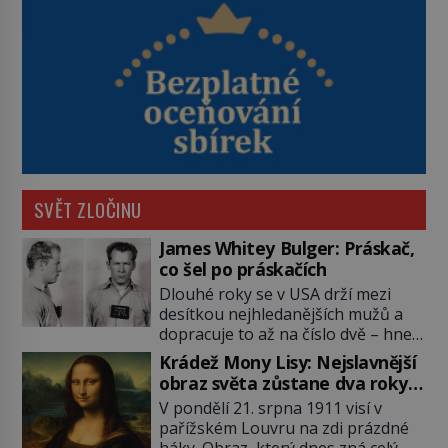
SVĚT ZLOČINU
James Whitey Bulger: Práskač,
co šel po práskačích
Dlouhé roky se v USA drží mezi
desítkou nejhledanějších mužů a
dopracuje to až na číslo dvě – hned
po Usámovi bin Ládinovi (1957–
Krádež Mony Lisy: Nejslavnější
2011). To je James „Whitey“ Bulger
obraz světa zůstane dva roky
(1929–2018) viněný ze spoluúčasti
nezvěstný
V pondělí 21. srpna 1911 visí v
na 19 vraždách, vydírání a lichvy. A
pařížském Louvru na zdi prázdné
samozřejmě, krom toho je ještě
háky. Obraz, který dnes zná celý