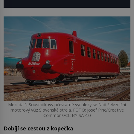
Mezi další Sousedíkovy převratné vynálezy se řadí železniční
motorový vůz Slovenská strela. FOTO: Josef Pinc/Creative
Commons/CC BY-SA 4.0
Dobíjí se cestou z kopečka