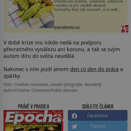
Všichni ho známe, císařové, vítězové
i umělci si jím zdobili skráně,
kuchařky bez něj neuvaří, a to ještě
nevíte, že bobkový list může výrazně
zmírnit některé naše neduhy.
Obsahuje v malém množství ně...
panidomu.cz
V době krize mu nikdo nedá na podporu
převratného vynálezu ani korunu, a tak se svým
autem díru do světa neudělá.
Nakonec s ním jezdí jenom
den co den do práce
a
zpátky.
Foto: Creative Commons, Úvodní fotografie: Neznámý
autor/Creative Commons/Public Domain
PRÁVĚ V PRODEJI
SDÍLEJTE ČLÁNEK
Facebook
Twitter