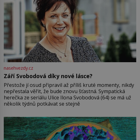
nasehvezdy.cz
Září Svobodová díky nové lásce?
Přestože jí osud připravil až příliš kruté momenty, nikdy
nepřestala věřit, že bude znovu šťastná. Sympatická
herečka ze seriálu Ulice Ilona Svobodová (64) se má už
několik týdnů potkávat se stejně