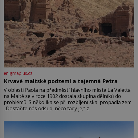
enigmaplus.cz
Krvavé maltské podzemí a tajemná Petra
V oblasti Paola na předměstí hlavního města La Valetta
na Maltě se v roce 1902 dostala skupina dělníků do
problémů. S několika se při rozbíjení skal propadla zem.
„Dostaňte nás odsud, něco tady je,“ z