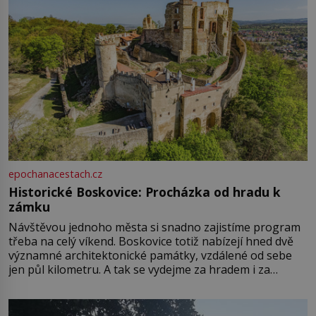
epochanacestach.cz
Historické Boskovice: Procházka od hradu k
zámku
Návštěvou jednoho města si snadno zajistíme program
třeba na celý víkend. Boskovice totiž nabízejí hned dvě
významné architektonické památky, vzdálené od sebe
jen půl kilometru. A tak se vydejme za hradem i za
zámkem do krásné jihomoravské krajiny. Trhová osada
Boskovice na okraji Drahanské vrchoviny vznikla někdy
ve13. století, a už v roce 1313 kronikáři zaznamenali