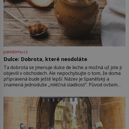
panidomu.cz
Dulce: Dobrota, které neodoláte
Ta dobrota se jmenuje dulce de leche a možná už jste ji
objevili v obchodech. Ale nepochybujte o tom, že doma
připravená bude ještě lepší. Název je španělský a
znamená jednoduše „mléčná sladkost“. Původ ovšem
není úplně jednoznačný, o autorství této receptury se
pře hned několik latinskoamerických zemí a k tomu
Francie, kde se traduje,