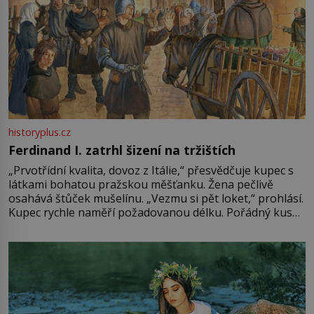
historyplus.cz
Ferdinand I. zatrhl šizení na tržištích
„Prvotřídní kvalita, dovoz z Itálie,“ přesvědčuje kupec s
látkami bohatou pražskou měšťanku. Žena pečlivě
osahává štůček mušelínu. „Vezmu si pět loket,“ prohlásí.
Kupec rychle naměří požadovanou délku. Pořádný kus
mu přitom zůstane za prsty… „Na šaty ho bude málo,
milostpaní. Stačí jenom na sukni,“ zhodnotí švadlena
množství růžového mušelínu. „Ošidili vás, podívejte.“
Vezme do ruky dřevěnou