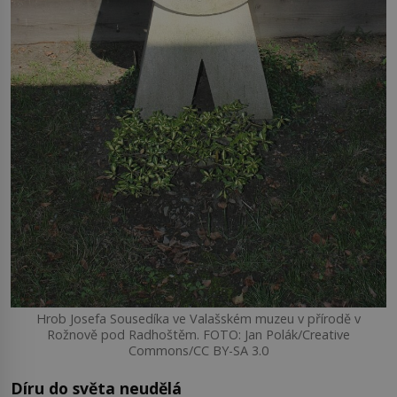
Hrob Josefa Sousedíka ve Valašském muzeu v přírodě v
Rožnově pod Radhoštěm. FOTO: Jan Polák/Creative
Commons/CC BY-SA 3.0
Díru do světa neudělá