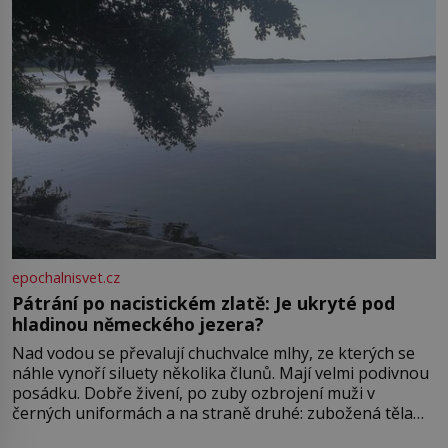
epochalnisvet.cz
Pátrání po nacistickém zlatě: Je ukryté pod
hladinou německého jezera?
Nad vodou se převalují chuchvalce mlhy, ze kterých se
náhle vynoří siluety několika člunů. Mají velmi podivnou
posádku. Dobře živení, po zuby ozbrojení muži v
černých uniformách a na straně druhé: zubožená těla
oblečená v chatrných vězeňských hadrech. Co tato