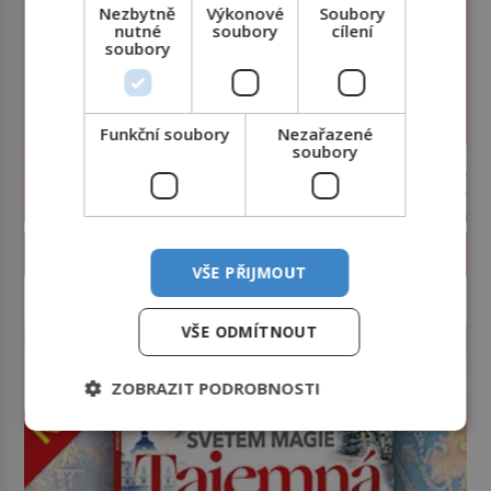
Nezbytně
Výkonové
Soubory
nutné
soubory
cílení
soubory
Funkční soubory
Nezařazené
soubory
PROLISTOVAT ČASOPIS
VŠE PŘIJMOUT
reklama
VŠE ODMÍTNOUT
ZOBRAZIT PODROBNOSTI