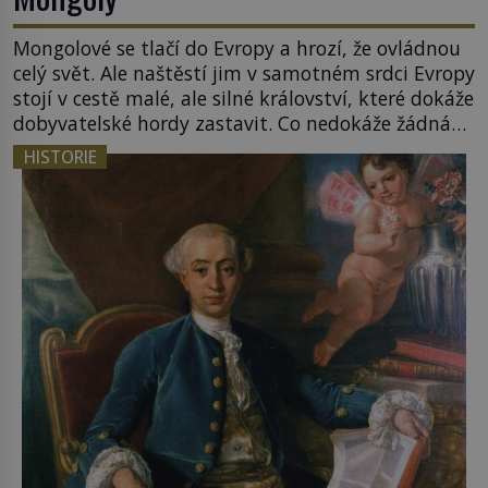
Mongolové se tlačí do Evropy a hrozí, že ovládnou
celý svět. Ale naštěstí jim v samotném srdci Evropy
stojí v cestě malé, ale silné království, které dokáže
dobyvatelské hordy zastavit. Co nedokáže žádná
z asijských říší, co nedokážou Němci – to dokáže
HISTORIE
český král. Nebo že by ne? Mongolové od roku 1223
postupují podél Kaspického a Azovského moře, […]