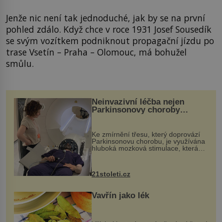
Jenže nic není tak jednoduché, jak by se na první
pohled zdálo. Když chce v roce 1931 Josef Sousedík
se svým vozítkem podniknout propagační jízdu po
trase Vsetín – Praha – Olomouc, má bohužel
smůlu.
Neinvazivní léčba nejen
Parkinsonovy choroby
pomocí ultrazvukové
„helmy“
Ke zmírnění třesu, který doprovází
Parkinsonovu chorobu, je využívána
hluboká mozková stimulace, která
však vyžaduje vysoce invazivní
zákrok. Ultrazvuk zase není vhodný
k dostatečně přesnému zacílení ...
21stoleti.cz
Vavřín jako lék