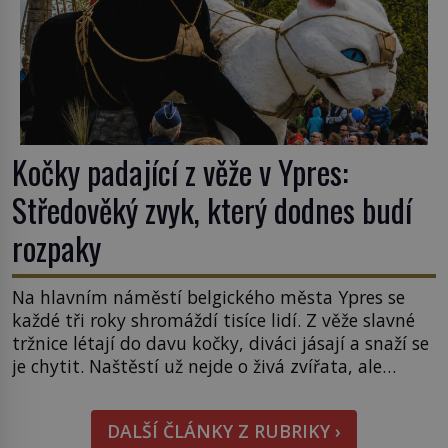
Kočky padající z věže v Ypres:
Středověký zvyk, který dodnes budí
rozpaky
Na hlavním náměstí belgického města Ypres se
každé tři roky shromáždí tisíce lidí. Z věže slavné
tržnice létají do davu kočky, diváci jásají a snaží se
je chytit. Naštěstí už nejde o živá zvířata, ale
jenom o plyšové suvenýry. Kdysi to ale bylo jinak.
Tato veselá podívaná připomíná jeden z
DALŠÍ ČLÁNKY Z RUBRIKY ›
nejpodivnějších a zároveň nejkrutějších zvyků […]