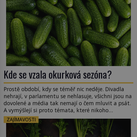
Kde se vzala okurková sezóna?
Prostě období, kdy se téměř nic neděje. Divadla
nehrají, v parlamentu se nehlasuje, všichni jsou na
dovolené a média tak nemají o čem mluvit a psát.
A vymýšlejí si proto témata, které nikoho
nezajímají. Proč je však ona letní doba spojovaná
ZAJÍMAVOSTI
zrovna s okurkami? Okurkovou sezónu známe už
od poloviny 19. století, ovšem jako Češi […]