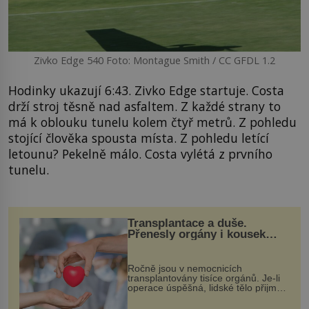
Zivko Edge 540 Foto: Montague Smith / CC GFDL 1.2
Hodinky ukazují 6:43. Zivko Edge startuje. Costa
drží stroj těsně nad asfaltem. Z každé strany to
má k oblouku tunelu kolem čtyř metrů. Z pohledu
stojící člověka spousta místa. Z pohledu letící
letounu? Pekelně málo. Costa vylétá z prvního
tunelu.
Transplantace a duše.
Přenesly orgány i kousek
osobnosti dárce?
Ročně jsou v nemocnicích
transplantovány tisíce orgánů. Je-li
operace úspěšná, lidské tělo přijme
darovaný orgán za své a pacient
může vést plnohodnotný život. Ale co