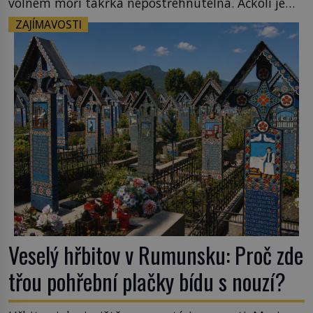
volném moři takřka nepostřehnutelná. Ačkoli je
vlnová délka tsunami i 300 kilometrů, výška vlny
ZAJÍMAVOSTI
na volném moři je maximálně 1,5 metru. Máme se
podobné obří vlny obávat i v Evropě? Vznik
tsunami si […]
Veselý hřbitov v Rumunsku: Proč zde
třou pohřební plačky bídu s nouzí?