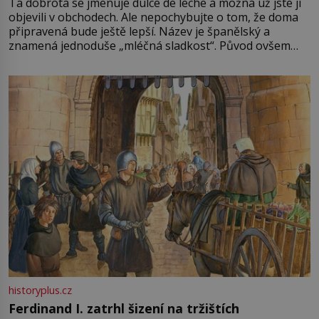
Ta dobrota se jmenuje dulce de leche a možná už jste ji
objevili v obchodech. Ale nepochybujte o tom, že doma
připravená bude ještě lepší. Název je španělský a
znamená jednoduše „mléčná sladkost“. Původ ovšem
není úplně jednoznačný, o autorství této receptury se
pře hned několik latinskoamerických zemí a k tomu
Francie, kde se traduje,
historyplus.cz
Ferdinand I. zatrhl šizení na tržištích