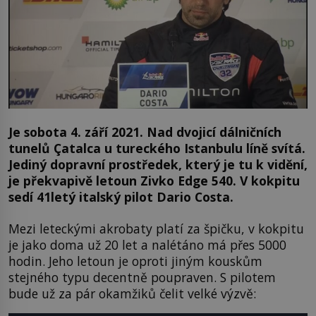
Je sobota 4. září 2021. Nad dvojicí dálničních
tunelů Çatalca u tureckého Istanbulu líně svítá.
Jediný dopravní prostředek, který je tu k vidění,
je překvapivě letoun Zivko Edge 540. V kokpitu
sedí 41letý italský pilot Dario Costa.
Mezi leteckými akrobaty platí za špičku, v kokpitu
je jako doma už 20 let a nalétáno má přes 5000
hodin. Jeho letoun je oproti jiným kouskům
stejného typu decentně poupraven. S pilotem
bude už za pár okamžiků čelit velké výzvě: