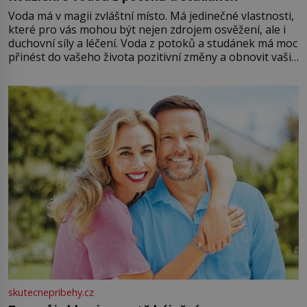
Voda má v magii zvláštní místo. Má jedinečné vlastnosti,
které pro vás mohou být nejen zdrojem osvěžení, ale i
duchovní síly a léčení. Voda z potoků a studánek má moc
přinést do vašeho života pozitivní změny a obnovit vaši
energii. Využitím těchto přírodních zdrojů v magii
můžete obohatit své rituály a přinést do svého života
větší harmonii a klid. Je důležité
skutecnepribehy.cz