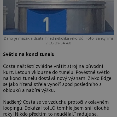
Dario je mazák a držitel hned několika rekordů. Foto: Sankyfilms
/ CC-BY-SA 4.0
Světlo na konci tunelu
Costa naštěstí zvládne vrátit stroj na původní
kurz. Letoun vklouzne do tunelu. Pověstné světlo
na konci tunelu dostává nový význam. Zivko Edge
se jako řízená střela vynoří zpod posledního z
oblouků a nabírá výšku.
Nadšený Costa se ve vzduchu protočí v oslavném
loopingu. Dokázal to! „O tomhle jsem snil dlouhé
roky! Nikdo předtím to neudělal,“ raduje se.