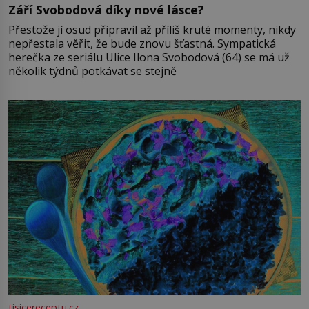
Září Svobodová díky nové lásce?
Přestože jí osud připravil až příliš kruté momenty, nikdy
nepřestala věřit, že bude znovu šťastná. Sympatická
herečka ze seriálu Ulice Ilona Svobodová (64) se má už
několik týdnů potkávat se stejně
tisicereceptu.cz