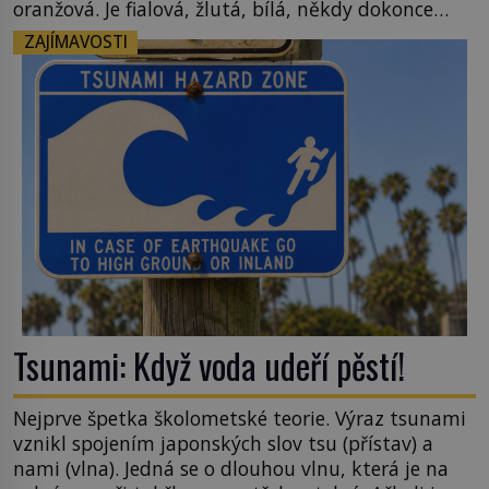
oranžová. Je fialová, žlutá, bílá, někdy dokonce
téměř černá. Až díky stovkám let pečlivého
ZAJÍMAVOSTI
šlechtění se z ní stává zelenina, bez které si českou
zahradu ani nedokážeme představit. Její příběh je
[…]
Tsunami: Když voda udeří pěstí!
Nejprve špetka školometské teorie. Výraz tsunami
vznikl spojením japonských slov tsu (přístav) a
nami (vlna). Jedná se o dlouhou vlnu, která je na