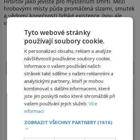
Hřbitov jako jeviště pro mystérium smrti. Mezi
hrobovými místy půda promáčená slzami, smutek
a vědomí konečnosti lidské existence. Jsou ale
výjimky, kde pohřební plačky smutně žmoulají
kapesníky nikoli při smutečním obřadu, ale při
Tyto webové stránky
pohledu na výši vyměřené podpory
používají soubory cookie.
DALŠÍ ČLÁNKY Z RUBRIKY ›
v nezaměstnanosti. Kam vás pozveme? Unikátní
hřbitov, který si vysloužil název „Veselý“, najdeme
K personalizaci obsahu, reklam a analýze
v rumunské vesnici Sapanta, nedaleko hranic […]
návštěvnosti používáme soubory cookie.
Informace o vašem používání našich
stránek také sdílíme s našimi reklamními a
analytickými partnery, kteří je mohou
kombinovat s dalšími informacemi, které
jste jim poskytli nebo které shromáždili při
vašem používání jejich služeb.
Více
informací
ZOBRAZIT VŠECHNY PARTNERY
(1616)
→