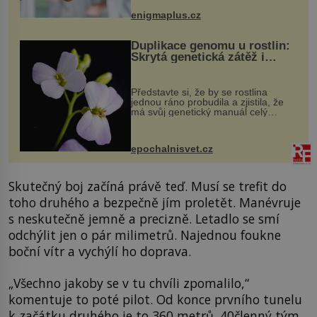
když při transplantaci nepřijímám...
enigmaplus.cz
Duplikace genomu u rostlin:
Skrytá genetická zátěž i
evoluční výhoda
Představte si, že by se rostlina
jednou ráno probudila a zjistila, že
má svůj genetický manuál celý
dvakrát. Přesně to se občas v
přírodě stane – a podle nového
výzkumu to může být pro druhy
epochalnisvet.cz
vstupenka...
Skutečný boj začíná právě teď. Musí se trefit do
toho druhého a bezpečně jím proletět. Manévruje
s neskutečně jemně a precizně. Letadlo se smí
odchýlit jen o pár milimetrů. Najednou foukne
boční vítr a vychýlí ho doprava.
„Všechno jakoby se v tu chvíli zpomalilo,“
komentuje to poté pilot. Od konce prvního tunelu
k začátku druhého je to 360 metrů. 40členný tým