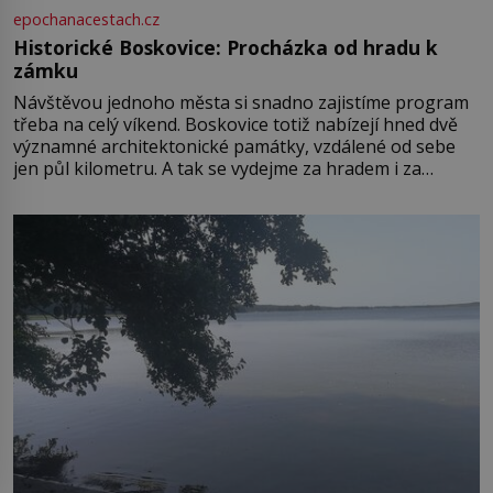
epochanacestach.cz
Historické Boskovice: Procházka od hradu k
zámku
Návštěvou jednoho města si snadno zajistíme program
třeba na celý víkend. Boskovice totiž nabízejí hned dvě
významné architektonické památky, vzdálené od sebe
jen půl kilometru. A tak se vydejme za hradem i za
zámkem do krásné jihomoravské krajiny. Trhová osada
Boskovice na okraji Drahanské vrchoviny vznikla někdy
ve13. století, a už v roce 1313 kronikáři zaznamenali