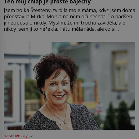
Ten můj chlap je prostě báječný
Jsem holka Štěstěny, tvrdila moje máma, když jsem doma
představila Mirka. Mohla na něm oči nechat. To nadšení
ji neopustilo nikdy. Myslím, že mi trochu záviděla, ale
nikdy jsem jí to neřekla. Tátu měla ráda, ale co si
pamatuji, tak jsme s Mirkem byli zamilovaní mnohem víc.
Jsme spolu moc rádi Tehdy byla jiná doba, když
nasehvezdy.cz