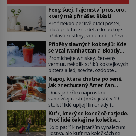
Feng šuej: Tajemství prostoru,
který má přinášet štěstí
Proč někdo pečlivě otáčí postel,
hlídá polohu zrcadel a do pokoje
přidává rostliny, vodu nebo dřevo?
Feng šuej tvrdí, že domov není jen
Příběhy slavných koktejlů: Kde
soubor zdí a nábytku. Je to prostor,
se vzal Manhattan a Bloody
kterým proudí energie čchi a jeho
Mary?
Promíchejte whiskey, červený
uspořádání může ovlivňovat, jak se
vermut, několik střiků koktejlových
v něm člověk cítí. Feng šuej má
bitters a led, sceďte, ozdobte
kořeny ve staré Číně a jeho historie
koktejlovou třešinkou a tadá…
[…]
Nápoj, která chutná po seně.
Manhattan je tu! A pokud to má být
Jak znechucený Američan
skutečně on, dejte si pozor, ať
vymyslel brčko
Dnes je brčko naprostou
místo klasické americké rye
samozřejmostí. Jenže ještě v 19.
whiskey či klidně bourbonu
století lidé upíjejí limonády i
nepoužijete skotskou whisku. Co
koktejly dutými stébly žita nebo
se stane? Inu, koktejl bude stále
Kufr, který se konečně rozjede.
žitné slámy. Fungují sice dobře,
skvělý, ale už to nebude
Proč lidé čekají na kolečka
mají ale jednu nepříjemnou
Manhattan ale […]
téměř pět tisíc let?
Kolo patří k nejstarším vynálezům
vlastnost po chvíli se rozmáčejí a
lidstva, ale kufr na kolečkách se
nápoji dodávají travnatou příchuť.