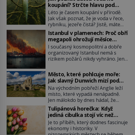
koupání? Strčte hlavu pod
hladinu!
Léto je časem koupání v přírodě.
Jak však poznat, že je voda v řece,
rybníku, jezeře čistá? Jistě, máte
možnost využít informace
Istanbul v plamenech: Proč obří
hygieniků či podrobit křížovému
megapoli ohrožují měsíce
výslechu provozovatele přírodního
smaženého lilku?
I současný kosmopolitní a dobře
koupaliště. Existuje ale ještě jiná
organizovaný Istanbul nemá s
alternativa. Jaká? Podívat se pod
rizikem požárů nikdy vyhráno. Jen
hladinu a zjistit, kdo si onu
těžko si tak člověk dokáže
konkrétní vodní lokalitu oblíbil už
představit, jaká požární rizika
dávno před vámi. Říká se jim
Město, které pohlcuje moře:
skrýval Istanbul časů minulých. Jak
bioindikátory […]
Jak slavný Dunwich mizí pod
čelilo město v minulosti potenciální
hladinou
Na východním pobřeží Anglie leží
ohnivé katastrofě a proč jsou zde
místo, které vypadá nenápadně.
stále tolik obávány měsíce
Jen málokdo by dnes hádal, že
smaženého lilku? První hasičský
právě zde kdysi stojí jeden z
sbor se v Istanbulu objevuje v roce
Tulipánová horečka: Když
nejvýznamnějších anglických
1714 a […]
jediná cibulka stojí víc než
přístavů. Středověký Dunwich
honosný dům
Je to příběh, který dodnes fascinuje
soupeří svým významem s
ekonomy i historiky. V
Londýnem, pyšní se kostely,
nizozemských městech se během