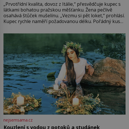
„Prvotřídní kvalita, dovoz z Itálie,“ přesvědčuje kupec s
látkami bohatou pražskou měšťanku. Žena pečlivě
osahává štůček mušelínu. „Vezmu si pět loket,“ prohlásí.
Kupec rychle naměří požadovanou délku. Pořádný kus
mu přitom zůstane za prsty… „Na šaty ho bude málo,
milostpaní. Stačí jenom na sukni,“ zhodnotí švadlena
množství růžového mušelínu. „Ošidili vás, podívejte.“
Vezme do ruky dřevěnou
nejsemsama.cz
Kouzlení s vodou z potoků a studánek