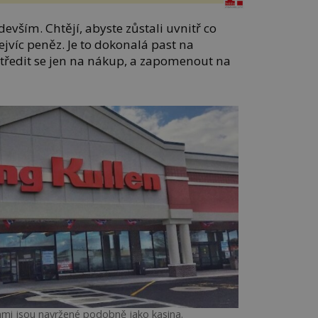
vším. Chtějí, abyste zůstali uvnitř co
nejvíc peněz. Je to dokonalá past na
středit se jen na nákup, a zapomenout na
mi jsou navržené podobně jako kasina.