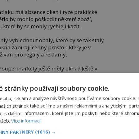
laku má absence oken i ryze praktické
ětlo by mohlo poškodit některé zboží,
 které by se mohly rychleji kazit.
hly vyblednout obaly, které by se tak staly
kna zabírají cenný prostor, který je v
žíván pro regály a reklamy.
y supermarkety ještě měly okna? Ještě v
století byla obvyklá dlouhá okna, většinou
 stránky používají soubory cookie.
ou již téměř bez oken, aby se co nejvíce
bsahu, reklam a analýze návštěvnosti používáme soubory cookie. 
a vytvořily prostředí, které zákazníky
šich stránek také sdílíme s našimi reklamními a analytickými partn
nákupům.
s dalšími informacemi, které jste jim poskytli nebo které shromá
lužeb.
Více informací
CHNY PARTNERY
(1616) →