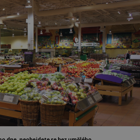
ého dne, neobejdete se bez umělého