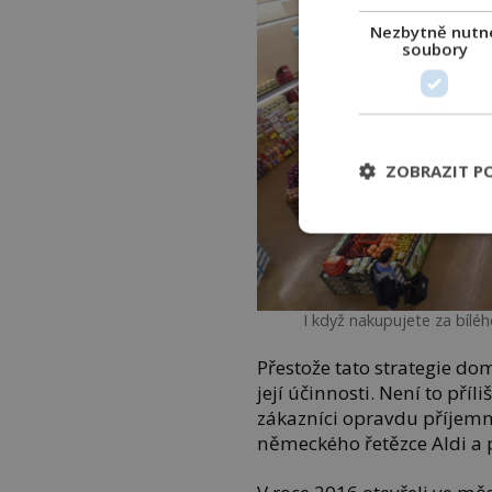
Nezbytně nutn
soubory
ZOBRAZIT P
I když nakupujete za bílé
Přestože tato strategie do
její účinnosti. Není to příl
zákazníci opravdu příjemně
německého řetězce Aldi a 