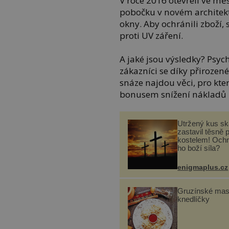
V roce 2016 otevřeli ve m
pobočku v novém architek
okny. Aby ochránili zboží,
proti UV záření.
A jaké jsou výsledky? Psych
zákazníci se díky přirozené
snáze najdou věci, pro kte
bonusem snížení nákladů n
Utržený kus sk
zastavil těsně 
kostelem! Ochr
ho boží síla?
enigmaplus.cz
Gruzínské ma
knedlíčky