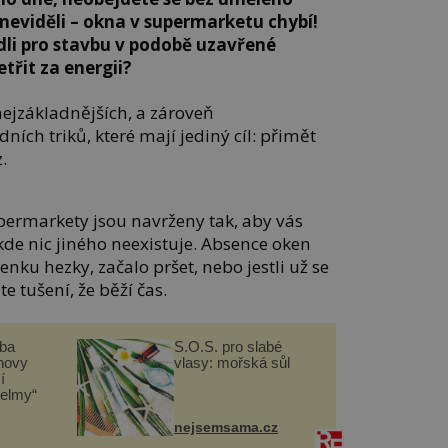
c neviděli – okna v supermarketu chybí!
dli pro stavbu v podobě uzavřené
etřit za energii?
nejzákladnějších, a zároveň
ích triků, které mají jediný cíl: přimět
.
permarkety jsou navrženy tak, aby vás
 kde nic jiného neexistuje. Absence oken
nku hezky, začalo pršet, nebo jestli už se
e tušení, že běží čas.
čba
S.O.S. pro slabé
novy
vlasy: mořská sůl
í
helmy“
nejsemsama.cz