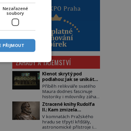
Nezařazené
soubory
E PŘIJMOUT
ZÁHADY A TAJEMSTVÍ
Klenot skrytý pod
podlahou: Jak se unikátní
románský poklad dostal
Příběh relikviáře svatého
do zapadlého Bečova?
Maura dodnes fascinuje
historiky i milovníky záhad
po celém světě. Tato
Ztracené knihy Rudolfa
románská zlatnická
II.: Kam zmizela
památka ze 13. století je
nejzáhadnější knihovna
V komnatách Pražského
po českých korunovačních
Evropy?
hradu se třpytí křišťály,
klenotech druhým
astronomické přístroje i
nejcennějším movitým