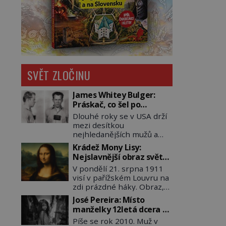
SVĚT ZLOČINU
James Whitey Bulger:
Práskač, co šel po
práskačích
Dlouhé roky se v USA drží
mezi desítkou
nejhledanějších mužů a
dopracuje to až na číslo
Krádež Mony Lisy:
dvě – hned po Usámovi bin
Nejslavnější obraz světa
Ládinovi (1957–2011). To je
zůstane dva roky
V pondělí 21. srpna 1911
James „Whitey“ Bulger
nezvěstný
visí v pařížském Louvru na
(1929–2018) viněný ze
zdi prázdné háky. Obraz,
spoluúčasti na 19
který dnes zná celý svět, je
vraždách, vydírání a lichvy.
José Pereira: Místo
pryč. Zpočátku si nikdo
A samozřejmě, krom toho
manželky 12letá dcera –
nemyslí, že jde o krádež.
je ještě drogový dealer,
a sousedi o všem vědí!
Píše se rok 2010. Muž v
Zaměstnanci jsou
který neváhá odstranit z