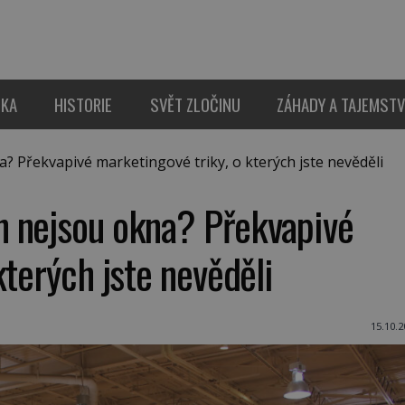
IKA
HISTORIE
SVĚT ZLOČINU
ZÁHADY A TAJEMSTV
Překvapivé marketingové triky, o kterých jste nevěděli
h nejsou okna? Překvapivé
kterých jste nevěděli
15.10.2