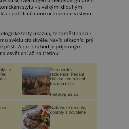
ěstečku Schwetzingen u Heidelbergu první
tonickém stylu – s velkými dlouhými
 skla opatřili účinnou ochrannou vrstvou
ologické testy ukazují, že zaměstnanci i
mu světlu cítí skvěle. Navíc zákazníci prý
ré přišli. A pro obchod je příjemným
a osvětlení až na třetinu!
ály se
Černovická
před
rezidence: Pedant
ánila
Hlávka kontroloval
každou cihlu
historyplus.cz
sové
Balkánské recepty,
dobroty z dovolené