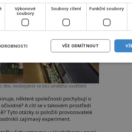
é
Výkonové
Soubory cílení
Funkční soubory
soubory
ODROBNOSTI
VŠE ODMÍTNOUT
VŠ
ho dne, neobejdete se bez umělého osvětlení.
minuje, některé společnosti pochybují o
iš očividné? A cítí se v takovém prostředí
? Tyto otázky si položili provozovatelé
podnikli zajímavý experiment.