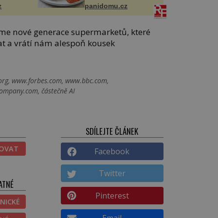
z
panidomu.cz
áme nové generace supermarketů, které
t a vrátí nám alespoň kousek
rg, www.forbes.com, www.bbc.com,
ompany.com, částečně AI
SDÍLEJTE ČLÁNEK
TOVAT
Facebook
Twitter
ATNÉ
Pinterest
NICKÉ
Email