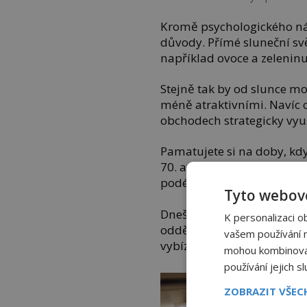
Kromě psychologického nát
důvody. Přímé sluneční sv
například ovoce a zeleninu,
Stejně tak by od slunce mo
méně atraktivními. Navíc o
obchodech strategicky vyu
Pamatujete si na doby, kd
70. a 80. letech minulého 
podél stěny s kasami.
Tyto webové
Dnešní moderní prodejny js
K personalizaci o
oddělily od okolního světa 
vašem používání na
vybízí k neuvědomělým 
mohou kombinovat 
používání jejich s
ZOBRAZIT VŠE