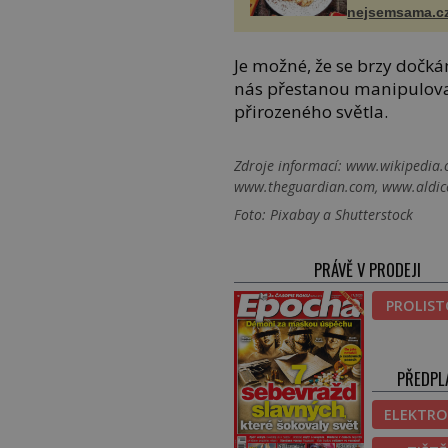
nejsemsama.c
Je možné, že se brzy dočk
nás přestanou manipulova
přirozeného světla.
Zdroje informací:
www.wikipedia.o
www.theguardian.com, www.aldic
Foto: Pixabay a Shutterstock
PRÁVĚ V PRODEJI
PROLIS
PŘEDPL
ELEKTRO