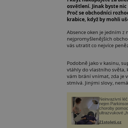
osvětlení. Jinak byste ni
Proč se obchodníci rozho
krabice, když by mohli uš
Absence oken je jedním z 
nejpromyšlenějších obchodn
vás utratit co nejvíce peněz
Podobně jako v kasinu, su
vtáhly do vlastního světa,
vám brání vnímat, zda je ve
stmívá. Jinými slovy, nemát
Neinvazivní lé
nejen Parkinso
choroby pomoc
ultrazvukové „
21stoleti.cz