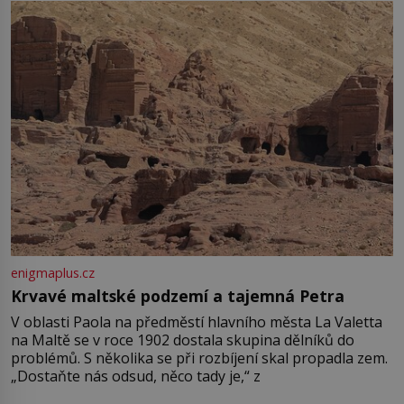
enigmaplus.cz
Krvavé maltské podzemí a tajemná Petra
V oblasti Paola na předměstí hlavního města La Valetta
na Maltě se v roce 1902 dostala skupina dělníků do
problémů. S několika se při rozbíjení skal propadla zem.
„Dostaňte nás odsud, něco tady je,“ z