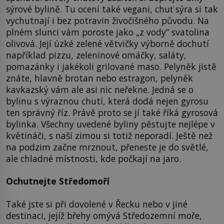
sýrové bylině. Tu ocení také vegani, chuť sýra si tak
vychutnají i bez potravin živočišného původu. Na
plném slunci vám poroste jako „z vody“ svatolina
olivová. Její úzké zelené větvičky výborně dochutí
například pizzu, zeleninové omáčky, saláty,
pomazánky i jakékoli grilované maso. Pelyněk jistě
znáte, hlavně brotan nebo estragon, pelyněk
kavkazský vám ale asi nic neřekne. Jedná se o
bylinu s výraznou chutí, která dodá nejen gyrosu
ten správný říz. Právě proto se jí také říká gyrosová
bylinka. Všechny uvedené byliny pěstujte nejlépe v
květináči, s naší zimou si totiž neporadí. Ještě než
na podzim začne mrznout, přeneste je do světlé,
ale chladné místnosti, kde počkají na jaro.
Ochutnejte Středomoří
Také jste si při dovolené v Řecku nebo v jiné
destinaci, jejíž břehy omývá Středozemní moře,