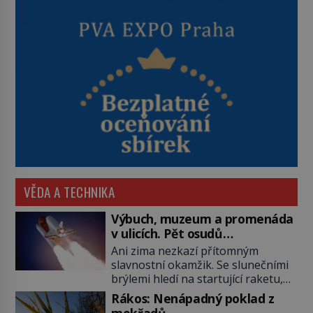
VĚDA A TECHNIKA
Výbuch, muzeum a promenáda
v ulicích. Pět osudů
nejslavnějších raketoplánů
Ani zima nezkazí přítomným
slavnostní okamžik. Se slunečními
brýlemi hledí na startující raketu,
která má do vesmíru vynést kromě
Rákos: Nenápadný poklad z
posádky také obyčejnou učitelku.