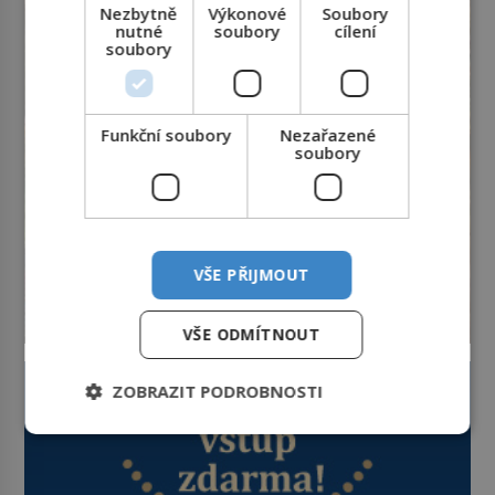
byl jen životem unavený a drogou
Nezbytně
Výkonové
Soubory
ovládaný muž? Marcus Aurelius byl
nutné
soubory
cílení
zastáncem stoicismu, učení, […]
soubory
Funkční soubory
Nezařazené
soubory
VŠE PŘIJMOUT
VŠE ODMÍTNOUT
ZOBRAZIT PODROBNOSTI