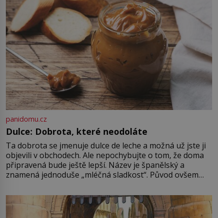
Gary Bernstein mravenčí prací
zkoumají archivní snímky v rámci
Průzkumu temné energie […]
panidomu.cz
Dulce: Dobrota, které neodoláte
Ta dobrota se jmenuje dulce de leche a možná už jste ji
objevili v obchodech. Ale nepochybujte o tom, že doma
připravená bude ještě lepší. Název je španělský a
znamená jednoduše „mléčná sladkost“. Původ ovšem
není úplně jednoznačný, o autorství této receptury se
pře hned několik latinskoamerických zemí a k tomu
Francie, kde se traduje,