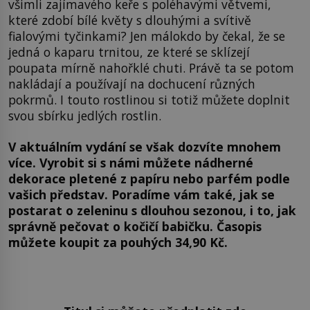
všimli zajímavého keře s poléhavými větvemi,
které zdobí bílé květy s dlouhými a svítivě
fialovými tyčinkami? Jen málokdo by čekal, že se
jedná o kaparu trnitou, ze které se sklízejí
poupata mírně nahořklé chuti. Právě ta se potom
nakládají a používají na dochucení různých
pokrmů. I touto rostlinou si totiž můžete doplnit
svou sbírku jedlých rostlin.
V aktuálním vydání se však dozvíte mnohem
více. Vyrobit si s námi můžete nádherné
dekorace pletené z papíru nebo parfém podle
vašich představ. Poradíme vám také, jak se
postarat o zeleninu s dlouhou sezonou, i to, jak
správně pečovat o kočičí babičku. Časopis
můžete koupit za pouhých 34,90 Kč.