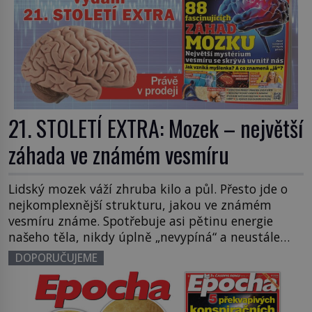
21. STOLETÍ EXTRA: Mozek – největší
záhada ve známém vesmíru
Lidský mozek váží zhruba kilo a půl. Přesto jde o
nejkomplexnější strukturu, jakou ve známém
vesmíru známe. Spotřebuje asi pětinu energie
našeho těla, nikdy úplně „nevypíná“ a neustále
pracuje – i když spíme. Je to zároveň génius,
DOPORUČUJEME
iluzionista i občasný sabotér našeho vlastního
života. Právě tomuto fascinujícímu orgánu se
věnuje nové speciální vydání 21. STOLETÍ […]