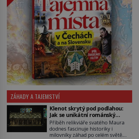
ZÁHADY A TAJEMSTVÍ
Klenot skrytý pod podlahou:
Jak se unikátní románský
poklad dostal do zapadlého
Příběh relikviáře svatého Maura
Bečova?
dodnes fascinuje historiky i
milovníky záhad po celém světě.