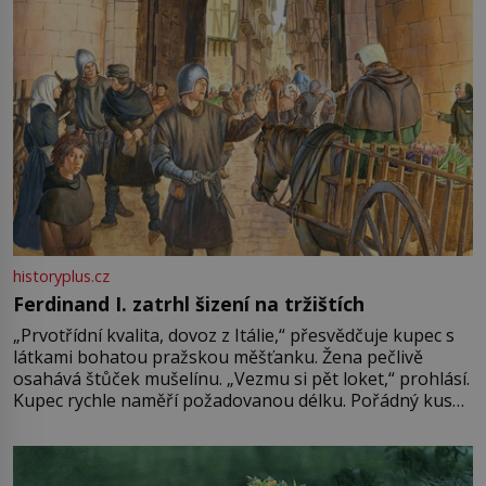
historyplus.cz
Ferdinand I. zatrhl šizení na tržištích
„Prvotřídní kvalita, dovoz z Itálie,“ přesvědčuje kupec s
látkami bohatou pražskou měšťanku. Žena pečlivě
osahává štůček mušelínu. „Vezmu si pět loket,“ prohlásí.
Kupec rychle naměří požadovanou délku. Pořádný kus
mu přitom zůstane za prsty… „Na šaty ho bude málo,
milostpaní. Stačí jenom na sukni,“ zhodnotí švadlena
množství růžového mušelínu. „Ošidili vás, podívejte.“