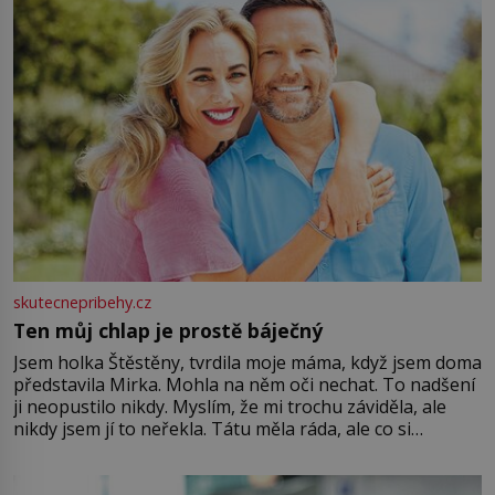
skutecnepribehy.cz
Ten můj chlap je prostě báječný
Jsem holka Štěstěny, tvrdila moje máma, když jsem doma
představila Mirka. Mohla na něm oči nechat. To nadšení
ji neopustilo nikdy. Myslím, že mi trochu záviděla, ale
nikdy jsem jí to neřekla. Tátu měla ráda, ale co si
pamatuji, tak jsme s Mirkem byli zamilovaní mnohem víc.
Jsme spolu moc rádi Tehdy byla jiná doba, když