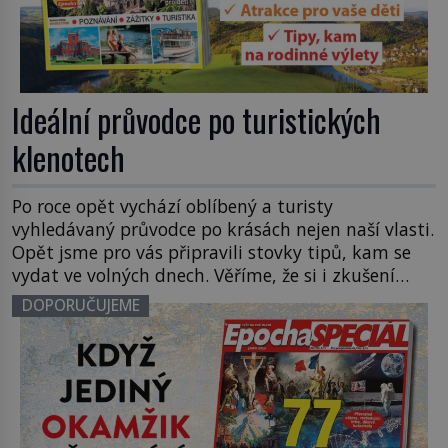
Ideální průvodce po turistických
klenotech
Po roce opět vychází oblíbený a turisty
vyhledávaný průvodce po krásách nejen naší vlasti.
Opět jsme pro vás připravili stovky tipů, kam se
vydat ve volných dnech. Věříme, že si i zkušení
turisté, kteří už navštívili ta nejznámější místa
DOPORUČUJEME
naší země, vyberou. Vedle desítky let populárních
hradů a zámků se objevují nové, rekonstruované
historické objekty, […]