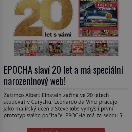
EPOCHA slaví 20 let a má speciální
narozeninový web!
Zatímco Albert Einstein začíná ve 20 letech
studovat v Curychu, Leonardo da Vinci pracuje
jako malířský učeň a Steve Jobs vymýšlí první
prototyp svého počítače, EPOCHA má za sebou 520
vydání a směle pokračuje dál. Právě v těchto
dnech slaví časopis EPOCHA své 20leté výročí. K