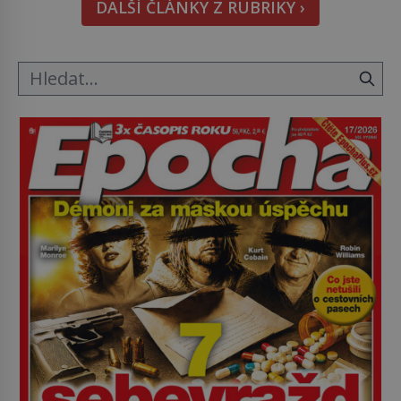
DALŠÍ ČLÁNKY Z RUBRIKY ›
této příležitosti jsme vydali speciální webovou
stránku epocha20let.cz, kde […]