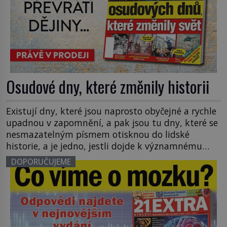
Osudové dny, které změnily historii
Existují dny, které jsou naprosto obyčejné a rychle
upadnou v zapomnění, a pak jsou tu dny, které se
nesmazatelným písmem otisknou do lidské
historie, a je jedno, jestli dojde k významnému
objevu nebo děsivé katastrofě. Vezměte si k ruce
DOPORUČUJEME
kalendář a projděte společně s námi historii
křížem krážem. Je 10. dubna roku 49 př. n. […]