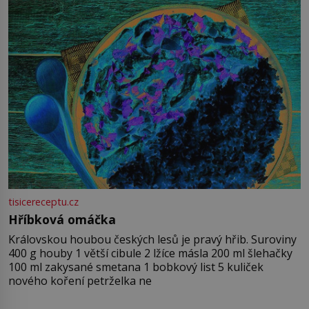
tisicereceptu.cz
Hříbková omáčka
Královskou houbou českých lesů je pravý hřib. Suroviny
400 g houby 1 větší cibule 2 lžíce másla 200 ml šlehačky
100 ml zakysané smetana 1 bobkový list 5 kuliček
nového koření petrželka ne