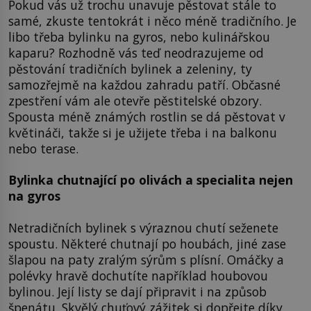
Pokud vás už trochu unavuje pěstovat stále to
samé, zkuste tentokrát i něco méně tradičního. Je
libo třeba bylinku na gyros, nebo kulinářskou
kaparu? Rozhodně vás teď neodrazujeme od
pěstování tradičních bylinek a zeleniny, ty
samozřejmě na každou zahradu patří. Občasné
zpestření vám ale otevře pěstitelské obzory.
Spousta méně známých rostlin se dá pěstovat v
květináči, takže si je užijete třeba i na balkonu
nebo terase.
Bylinka chutnající po olivách a specialita nejen
na gyros
Netradičních bylinek s výraznou chutí seženete
spoustu. Některé chutnají po houbách, jiné zase
šlapou na paty zralým sýrům s plísní. Omáčky a
polévky hravě dochutíte například houbovou
bylinou. Její listy se dají připravit i na způsob
špenátu. Skvělý chuťový zážitek si dopřejte díky