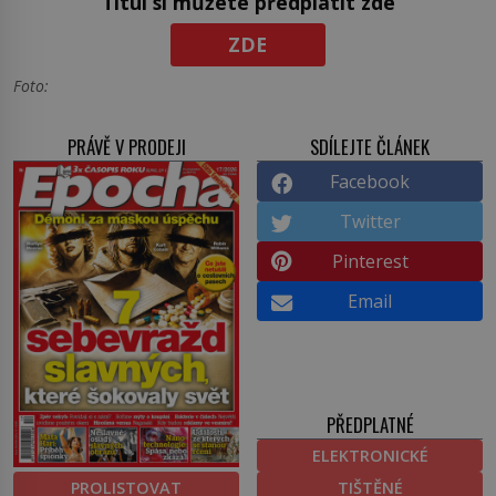
Titul si můžete předplatit zde
ZDE
Foto:
PRÁVĚ V PRODEJI
SDÍLEJTE ČLÁNEK
Facebook
Twitter
Pinterest
Email
PŘEDPLATNÉ
ELEKTRONICKÉ
PROLISTOVAT
TIŠTĚNÉ