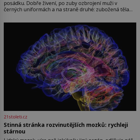
posádku. Dobře živení, po zuby ozbrojení muži v
černých uniformách a na straně druhé: zubožená těla
oblečená v chatrných vězeňských hadrech. Co tato
přízračná scéna znamená? Je jaro roku 1945, druhá
světová válka se chýlí ke konci. Jezero Stolpsee
21stoleti.cz
Stinná stránka rozvinutějších mozků: rychleji
stárnou