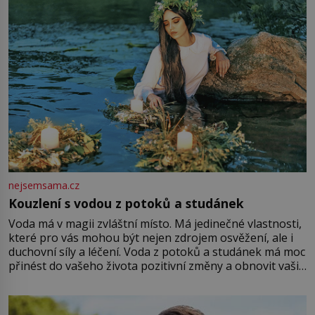
Vezme do ruky dřevěnou
nejsemsama.cz
Kouzlení s vodou z potoků a studánek
Voda má v magii zvláštní místo. Má jedinečné vlastnosti,
které pro vás mohou být nejen zdrojem osvěžení, ale i
duchovní síly a léčení. Voda z potoků a studánek má moc
přinést do vašeho života pozitivní změny a obnovit vaši
energii. Využitím těchto přírodních zdrojů v magii
můžete obohatit své rituály a přinést do svého života
větší harmonii a klid. Je důležité