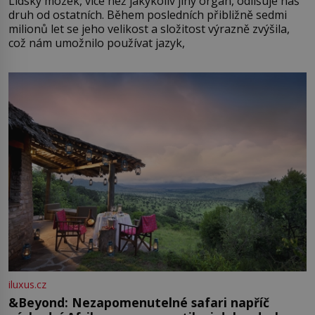
Lidský mozek, více než jakýkoliv jiný orgán, odlišuje náš
druh od ostatních. Během posledních přibližně sedmi
milionů let se jeho velikost a složitost výrazně zvýšila,
což nám umožnilo používat jazyk,
iluxus.cz
&Beyond: Nezapomenutelné safari napříč