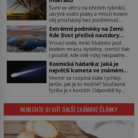
mokřadů
Po několika sekundách všem
Šumí ve větru na březích rybníků,
ztuhnou úsměvy, stroj totiž
ukrývá vodní ptáky a mnozí kolem
exploduje. Jejich konstrukce není
něj procházejí bez povšimnutí.
z levného kraje, daňové poplatníky
Přesto právě rákos pomáhal stavět
stojí miliardy dolarů. Na druhou
Extrémní podmínky na Zemi:
domy, vyrábět lodě, zapisovat první
stranu zvládnou jen představitelné
Kde život přežívá navzdory
texty a inspiroval řadu pověstí.
věci. Na malé kousky Název:
všemu
Vroucí voda, mráz hluboko pod
Tato skromná, ale užitečná
Columbia První […]
bodem mrazu, kyseliny, smrtící tlak
rostlina provází člověka už tisíce
i pouště, kde celé roky nespadne
let. Většina lidí vnímá rákos jen jako
jediná kapka deště. Na první
obyčejnou kulisu letního koupání.
Kosmická hádanka: Jaká je
pohled místa, kde nemůže
Stačí se však podívat […]
největší kometa ve známém
existovat vůbec nic. Přesto právě
vesmíru?
Vesmír se rozpíná stále rychleji.
tady vědci objevují organismy,
Jenže, jak je to možné? Současná
které posouvají hranice života.
fyzika je v koncích. Odpovědí by
Každý nový nález mění naše
mohla být hypotetická temná
představy o tom, co všechno
energie. Právě na tu se zaměří
dokáže příroda a napovídá, kde
NENECHTE SI UJÍT DALŠÍ ZAJÍMAVÉ ČLÁNKY
pozornost dvojice zkušených
bychom jednou […]
astronomů. Namísto ní ale objeví
něco mnohem hmatatelnějšího.
Naprosto rekordní kometu!
Astronomové Pedro Bernardinelli a