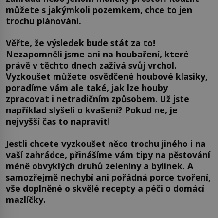
můžete s jakýmkoli pozemkem, chce to jen
trochu plánování.
Věřte, že výsledek bude stát za to!
Nezapomněli jsme ani na houbaření, které
právě v těchto dnech zažívá svůj vrchol.
Vyzkoušet můžete osvědčené houbové klasiky,
poradíme vám ale také, jak lze houby
zpracovat i netradičním způsobem. Už jste
například slyšeli o kvašení? Pokud ne, je
nejvyšší čas to napravit!
Jestli chcete vyzkoušet něco trochu jiného i na
vaší zahrádce, přinášíme vám tipy na pěstování
méně obvyklých druhů zeleniny a bylinek. A
samozřejmě nechybí ani pořádná porce tvoření,
vše doplněné o skvělé recepty a péči o domácí
mazlíčky.