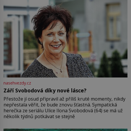
nasehvezdy.cz
Září Svobodová díky nové lásce?
Přestože jí osud připravil až příliš kruté momenty, nikdy
nepřestala věřit, že bude znovu šťastná. Sympatická
herečka ze seriálu Ulice Ilona Svobodová (64) se má už
několik týdnů potkávat se stejně