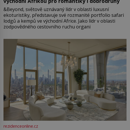
východní Afrikou pro romantiky i dobrodruhy
&Beyond, světově uznávaný lídr v oblasti luxusní
ekoturistiky, představuje své rozmanité portfolio safari
lodgů a kempů ve východní Africe. Jako lídr v oblasti
zodpovědného cestovního ruchu organi
rezidenceonline.cz