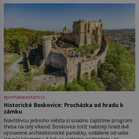
epochanacestach.cz
Historické Boskovice: Procházka od hradu k
zámku
Návštěvou jednoho města si snadno zajistíme program
třeba na celý víkend. Boskovice totiž nabízejí hned dvě
významné architektonické památky, vzdálené od sebe
jen půl kilometru. A tak se vydejme za hradem i za