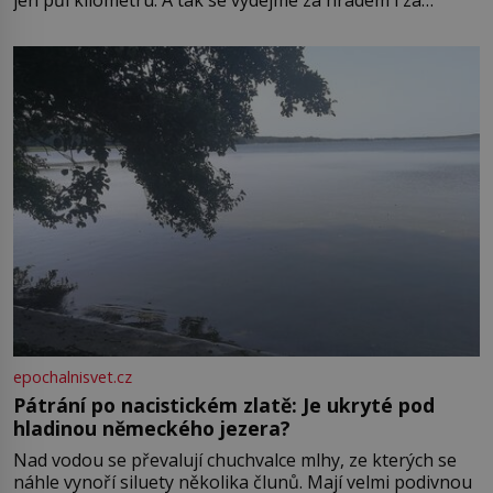
zámkem do krásné jihomoravské krajiny. Trhová osada
Boskovice na okraji Drahanské vrchoviny vznikla někdy
ve13. století, a už v roce 1313 kronikáři zaznamenali
epochalnisvet.cz
Pátrání po nacistickém zlatě: Je ukryté pod
hladinou německého jezera?
Nad vodou se převalují chuchvalce mlhy, ze kterých se
náhle vynoří siluety několika člunů. Mají velmi podivnou