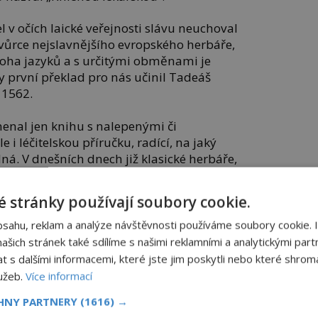
 v očích laické veřejnosti slávu neuchoval
 tvůrce nejslavnějšího evropského herbáře,
oha jazyků a s určitými obměnami je
y první překlad pro nás učinil Tadeáš
 1562.
enal jen knihu s nalepenými či
 i léčitelskou příručku, radící, na jaký
ná. V dnešních dnech již klasické herbáře,
nou, potkáváme zřídka.
 stránky používají soubory cookie.
lovo multimedialitě, jak vypadá příroda,
bsahu, reklam a analýze návštěvnosti používáme soubory cookie. 
šich stránek také sdílíme s našimi reklamními a analytickými partn
ář?
s dalšími informacemi, které jste jim poskytli nebo které shromá
lužeb.
Více informací
byliny. Při jejich výběru dáváme přednost
CHNY PARTNERY
(1616) →
eformovaným, ne příliš malým – jaké