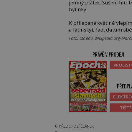
jemný plátek. Sušení hlíz 
bylinky.
K přilepené květině vlepíme
a latinsky), řád, datum sbě
Foto: csc.edu, wikipedia.org/Mar
PRÁVĚ V PRODEJI
PROLIS
PŘEDPL
ELEKTRO
TIŠT
PŘEDCHOZÍ ČLÁNEK