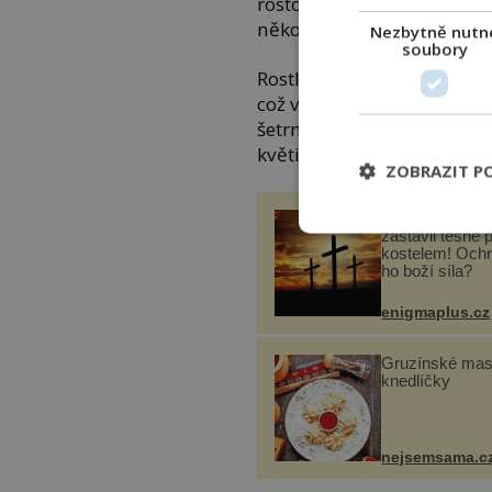
rostou u cest, ani přerost
několik zástupců.
Nezbytně nutn
soubory
Rostlinu se doporučuje vy
což vyžaduje trpělivost a z
šetrným opláchnutím hlíny.
květinu vložíme mezi dva p
ZOBRAZIT P
Utržený kus sk
zastavil těsně 
kostelem! Ochr
ho boží síla?
enigmaplus.cz
Gruzínské ma
knedlíčky
nejsemsama.c