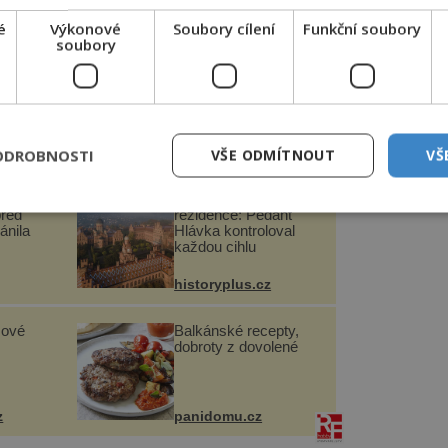
lým). Od každé čeledi by nám mohlo stačit
é
Výkonové
Soubory cílení
Funkční soubory
soubory
rýpat ze země i s kořenovým systémem,
ručnost. Celou rostlinu očistíme, nejlépe
 Srovnanou (tj. narovnané lístky, květ…)
apíry, zatížíme a necháme lisovat.
ODROBNOSTI
VŠE ODMÍTNOUT
VŠ
ály se
Černovická
před
rezidence: Pedant
ánila
Hlávka kontroloval
každou cihlu
historyplus.cz
sové
Balkánské recepty,
dobroty z dovolené
z
panidomu.cz