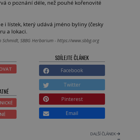
trvá o poznání déle, než pouhé kořenovité
 i lístek, který udává jméno byliny (česky
ru a lokaci.
co Schmidt, SBBG Herbarium - https://www.sbbg.org
SDÍLEJTE ČLÁNEK
TOVAT
Facebook
Twitter
ATNÉ
Pinterest
NICKÉ
Email
ĚNÉ
DALŠÍ ČLÁNEK