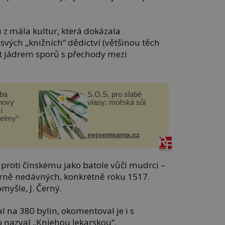
 z mála kultur, která dokázala
svých „knižních“ dědictví (většinou těch
át jádrem sporů s přechody mezi
čba
S.O.S. pro slabé
novy
vlasy: mořská sůl
í
helmy“
nejsemsama.cz
 proti čínskému jako batole vůči mudrci –
měrně nedávných, konkrétně roku 1517.
omyšle, J. Černý.
 na 380 bylin, okomentoval je i s
o nazval „Kniehou lekarskou“.