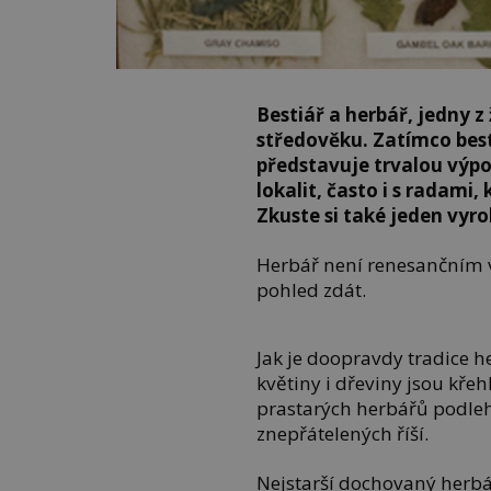
Bestiář a herbář, jedny z
středověku. Zatímco besti
představuje trvalou výp
lokalit, často i s radami,
Zkuste si také jeden vyro
Herbář není renesančním 
pohled zdát.
Jak je doopravdy tradice he
květiny i dřeviny jsou kře
prastarých herbářů podle
znepřátelených říší.
Nejstarší dochovaný herbář