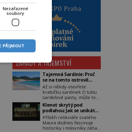
Nezařazené
soubory
E PŘIJMOUT
ZÁHADY A TAJEMSTVÍ
Tajemná Sardinie: Proč
se na tomto ostrově
nedoporučuje pytlovat
Až si někdy otevřete
„mořské brambory“?
krabičku sardinek či tubu
sardelové pasty, může to
být i lehké pozvání na
Klenot skrytý pod
cestu do srdce
podlahou: Jak se unikátní
Středozemního moře, na
románský poklad dostal
Příběh relikviáře svatého
ostrov hrdých Sardů.
do zapadlého Bečova?
Maura dodnes fascinuje
Věděli jste, že to byl právě
historiky i milovníky záhad
italský ostrov Sardinie,