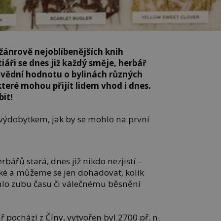
 žánrově nejoblíbenějších knih
áři se dnes již každý směje, herbář
ovědní hodnotu o bylinách různých
 které mohou přijít lidem vhod i dnes.
bit!
výdobytkem, jak by se mohlo na první
rbářů stará, dnes již nikdo nezjistí –
hké a můžeme se jen dohadovat, kolik
hlo zubu času či válečnému běsnění
 pochází z Číny, vytvořen byl 2700 př. n.