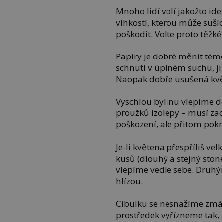
Mnoho lidí volí jakožto ide
vlhkostí, kterou může sušíc
poškodit. Volte proto těžké
Papíry je dobré měnit tém
schnutí v úplném suchu, jin
Naopak dobře usušená kvě
Vyschlou bylinu vlepíme 
proužků izolepy – musí zac
poškození, ale přitom pok
Je-li květena přespříliš ve
kusů (dlouhý a stejný sto
vlepíme vedle sebe. Druh
hlízou.
Cibulku se nesnažíme zmáč
prostředek vyřízneme tak, 