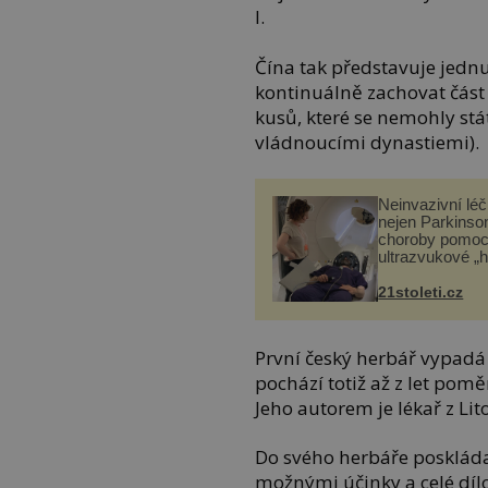
l.
Čína tak představuje jednu
kontinuálně zachovat část 
kusů, které se nemohly st
vládnoucími dynastiemi).
Neinvazivní lé
nejen Parkinso
choroby pomoc
ultrazvukové „
21stoleti.cz
První český herbář vypadá
pochází totiž až z let po
Jeho autorem je lékař z Lit
Do svého herbáře poskládal
možnými účinky a celé díl