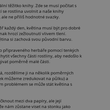
ální těžítko knihy. Zde se musí počítat s
í se rostlina uvolnit a naše knihy
, ale ne příliš hodnotné svazky.
ěř každý den, květina musí být pro dobré
ak hrozí zežloutnutí vlivem tlení.
tina si zachová svou původní barvu.
do připraveného herbáře pomocí tenkých
hytit všechny části rostliny, aby nedošlo k
rývat poměrně malé části.
lká, rozdělíme ji na několik poměrných
nek můžeme zredukovat na půlku) a
ým problémem se může stát květina s
knout mezi dva papíry, ale její
že nám zůstane viset na stonku jako