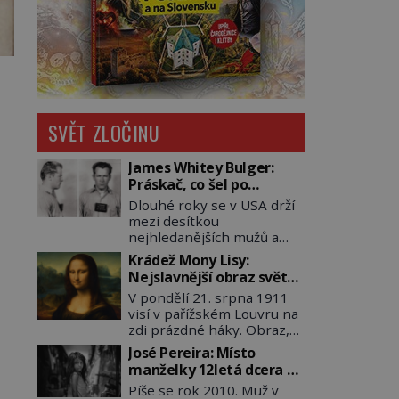
SVĚT ZLOČINU
James Whitey Bulger:
Práskač, co šel po
práskačích
Dlouhé roky se v USA drží
mezi desítkou
nejhledanějších mužů a
dopracuje to až na číslo
Krádež Mony Lisy:
dvě – hned po Usámovi bin
Nejslavnější obraz světa
Ládinovi (1957–2011). To je
zůstane dva roky
V pondělí 21. srpna 1911
James „Whitey“ Bulger
nezvěstný
visí v pařížském Louvru na
(1929–2018) viněný ze
zdi prázdné háky. Obraz,
spoluúčasti na 19
který dnes zná celý svět, je
vraždách, vydírání a lichvy.
José Pereira: Místo
pryč. Zpočátku si nikdo
A samozřejmě, krom toho
manželky 12letá dcera –
nemyslí, že jde o krádež.
je ještě drogový dealer,
a sousedi o všem vědí!
Píše se rok 2010. Muž v
Zaměstnanci jsou
který neváhá odstranit z