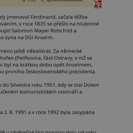
hdy jmenoval Ferdinand, začala těžba
lováním, v roce 1835 se přešlo na hlubinné
koupil Salomon Mayer Rotschild a
ho syna na Důl Anselm.
 jméno ještě několikrát. Za německé
ofen (Petřkovice, část Ostravy, v níž se
ní byl na krátkou dobu opět Anselmem,
éno prvního československého prezidenta.
n do Silvestra roku 1951, kdy se stal Dolem
mučeném komunistickém novináři a
 2. 8. 1991 a v roce 1992 byla zasypána
tě v závěrečné fázi provozu dolu od roku