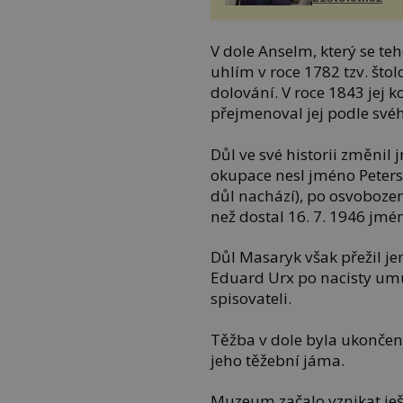
V dole Anselm, který se te
uhlím v roce 1782 tzv. što
dolování. V roce 1843 jej 
přejmenoval jej podle své
Důl ve své historii změnil
okupace nesl jméno Petersh
důl nachází), po osvoboze
než dostal 16. 7. 1946 jm
Důl Masaryk však přežil je
Eduard Urx po nacisty u
spisovateli.
Těžba v dole byla ukončena
jeho těžební jáma.
Muzeum začalo vznikat ješ