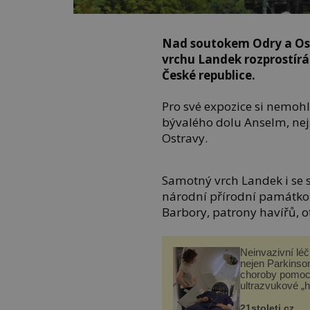
Nad soutokem Odry a Ost
vrchu Landek rozprostírá
České republice.
Pro své expozice si nemohlo
bývalého dolu Anselm, ne
Ostravy.
Samotný vrch Landek i se 
národní přírodní památkou.
Barbory, patrony havířů,
Neinvazivní lé
nejen Parkinso
choroby pomoc
ultrazvukové „
21stoleti.cz