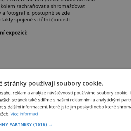
 úkolem zachraňovat a shromažďovat
 a fotografie, postupně se zde
fakty spojené s důlní činností.
í expozici:
m
 stránky používají soubory cookie.
bsahu, reklam a analýze návštěvnosti používáme soubory cookie. 
SDÍLEJTE ČLÁNEK
šich stránek také sdílíme s našimi reklamními a analytickými partn
s dalšími informacemi, které jste jim poskytli nebo které shromá
TOVAT
Facebook
lužeb.
Více informací
Twitter
CHNY PARTNERY
(1616) →
ATNÉ