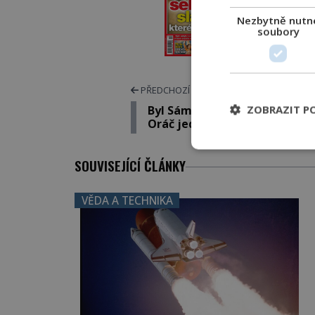
Nezbytně nutn
ELEKTRO
soubory
TIŠT
PŘEDCHOZÍ ČLÁNEK
ZOBRAZIT P
Byl Sámo, Praotec Čech a Pře
Oráč jeden muž?
SOUVISEJÍCÍ ČLÁNKY
VĚDA A TECHNIKA