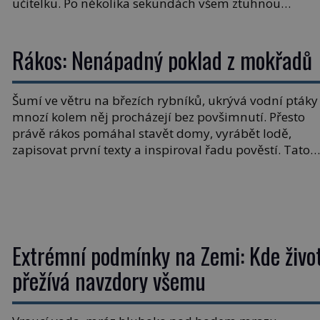
učitelku. Po několika sekundách všem ztuhnou
úsměvy, stroj totiž exploduje. Jejich konstrukce není
z levného kraje, daňové poplatníky stojí miliardy
Rákos: Nenápadný poklad z mokřadů
dolarů. Na druhou stranu zvládnou jen představiteln
věci. Na malé kousky Název: Columbia První […]
Šumí ve větru na březích rybníků, ukrývá vodní ptáky
mnozí kolem něj procházejí bez povšimnutí. Přesto
právě rákos pomáhal stavět domy, vyrábět lodě,
zapisovat první texty a inspiroval řadu pověstí. Tato
skromná, ale užitečná rostlina provází člověka už tisí
let. Většina lidí vnímá rákos jen jako obyčejnou kulisu
letního koupání. Stačí se však podívat […]
Extrémní podmínky na Zemi: Kde živo
přežívá navzdory všemu