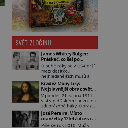
SVĚT ZLOČINU
James Whitey Bulger:
Práskač, co šel po
práskačích
Dlouhé roky se v USA drží
mezi desítkou
nejhledanějších mužů a
dopracuje to až na číslo
Krádež Mony Lisy:
dvě – hned po Usámovi bin
Nejslavnější obraz světa
Ládinovi (1957–2011). To je
zůstane dva roky
V pondělí 21. srpna 1911
James „Whitey“ Bulger
nezvěstný
visí v pařížském Louvru na
(1929–2018) viněný ze
zdi prázdné háky. Obraz,
spoluúčasti na 19
který dnes zná celý svět, je
vraždách, vydírání a lichvy.
José Pereira: Místo
pryč. Zpočátku si nikdo
A samozřejmě, krom toho
manželky 12letá dcera –
nemyslí, že jde o krádež.
je ještě drogový dealer,
a sousedi o všem vědí!
Píše se rok 2010. Muž v
Zaměstnanci jsou
který neváhá odstranit z