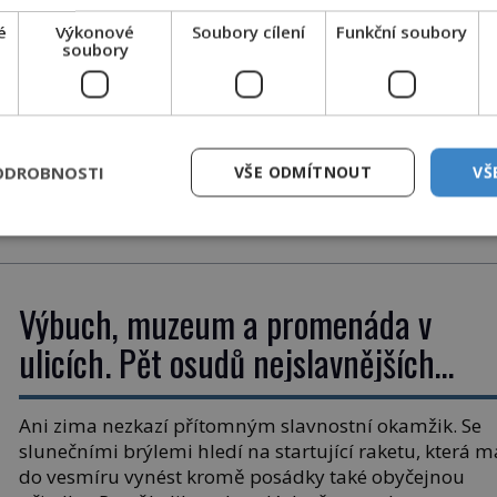
Pinterest
é
Výkonové
Soubory cílení
Funkční soubory
NICKÉ
soubory
Email
ĚNÉ
DALŠÍ ČLÁNEK
ODROBNOSTI
VŠE ODMÍTNOUT
VŠ
mysl
Kde leží dějiště bitvy u
Wogastisburgu?
Výbuch, muzeum a promenáda v
ulicích. Pět osudů nejslavnějších
raketoplánů
Ani zima nezkazí přítomným slavnostní okamžik. Se
slunečními brýlemi hledí na startující raketu, která m
do vesmíru vynést kromě posádky také obyčejnou