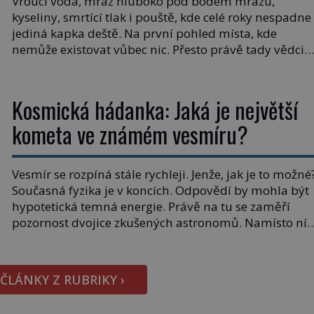
Vroucí voda, mráz hluboko pod bodem mrazu,
kyseliny, smrtící tlak i pouště, kde celé roky nespadne
jediná kapka deště. Na první pohled místa, kde
nemůže existovat vůbec nic. Přesto právě tady vědci
objevují organismy, které posouvají hranice života.
Každý nový nález mění naše představy o tom, co
všechno dokáže příroda a napovídá, kde bychom
Kosmická hádanka: Jaká je největší
jednou […]
kometa ve známém vesmíru?
Vesmír se rozpíná stále rychleji. Jenže, jak je to možné
Současná fyzika je v koncích. Odpovědí by mohla být
hypotetická temná energie. Právě na tu se zaměří
pozornost dvojice zkušených astronomů. Namísto ní
ale objeví něco mnohem hmatatelnějšího. Naprosto
rekordní kometu! Astronomové Pedro Bernardinelli a
Gary Bernstein mravenčí prací zkoumají archivní
 ČLÁNKY Z RUBRIKY ›
snímky v rámci Průzkumu temné energie […]