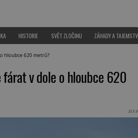
IKA
HISTORIE
SVĚT ZLOČINU
ZÁHADY A TAJEMSTV
e o hloubce 620 metrů?
e fárat v dole o hloubce 620
22.5.2