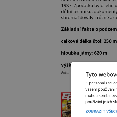
1987. Zpočátku bylo jeho
důlní techniku, dokumenty
shromažďovaly i různé arte
Základní fakta o podzemn
celková délka štol: 250 
hloubka jámy: 620 m
výška těžní věže: 40 m
Foto: Pavel Šmejkal
Tyto webové
K personalizaci o
PRÁVĚ V PRODEJI
vašem používání na
mohou kombinovat 
PROLIS
používání jejich s
ZOBRAZIT VŠE
PŘEDPL