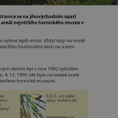
ravice se na jihovýchodním úpatí
 areál největšího hornického muzea v
 vybrat lepší místo. Vždyť stojí na místě
jstaršího hlubinného dolu na území
svým okolím byl v roce 1992 vyhlášen
 4. 12. 1993 zde bylo na svátek svaté
 otevřeno hornické muzeum.
čba
S.O.S. pro slabé
novy
vlasy: mořská sůl
í
helmy“
nejsemsama.cz