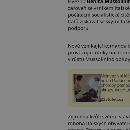
Hvězda
Benita Mussolini
zároveň se vznikem italské 
počáteční socialistické cít
Italů získával se svými f
podporu.
Nově vznikající komanda 
provozující útoky na domně
v růstu Mussoliniho obliby
Neinvazivní lé
nejen Parkinso
choroby pomoc
ultrazvukové „
21stoleti.cz
Zejména kvůli svému stáv
mnoha italských obyvatel s
stranu. Trnem v oku mu ale