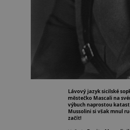
Lávový jazyk sicilské sop
městečko Mascali na svém
výbuch naprostou katastr
Mussolini si však mnul ru
začít!