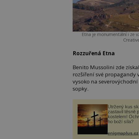
Etna je monumentální i ze v
Creativ
Rozzuřená Etna
Benito Mussolini zde získa
rozšíření své propagandy v
vysoko na severovýchodní 
sopky.
Utržený kus sk
zastavil těsně 
kostelem! Ochr
ho boží síla?
enigmaplus.cz