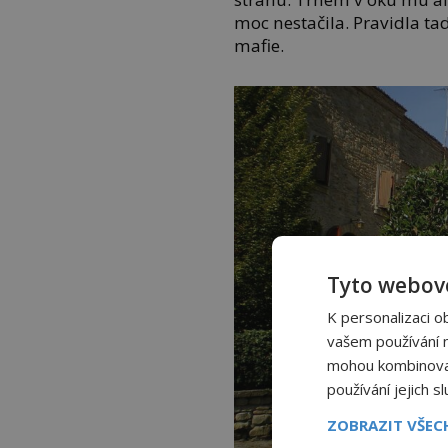
moc nestačila. Pravidla ta
mafie.
Tyto webové
K personalizaci o
vašem používání na
mohou kombinovat 
používání jejich s
ZOBRAZIT VŠE