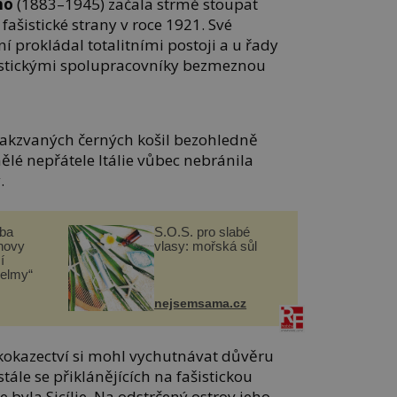
ho
(1883–1945) začala strmě stoupat
fašistické strany v roce 1921. Své
ění prokládal totalitními postoji a u řady
ašistickými spolupracovníky bezmeznou
takzvaných černých košil bezohledně
lé nepřátele Itálie vůbec nebránila
.
čba
S.O.S. pro slabé
novy
vlasy: mořská sůl
í
helmy“
nejsemsama.cz
kokazectví si mohl vychutnávat důvěru
tále se přiklánějících na fašistickou
 byla Sicílie. Na odstrčený ostrov jeho