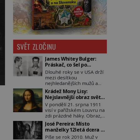
SVĚT ZLOČINU
James Whitey Bulger:
Práskač, co šel po
práskačích
Dlouhé roky se v USA drží
mezi desítkou
nejhledanějších mužů a
dopracuje to až na číslo
Krádež Mony Lisy:
dvě – hned po Usámovi bin
Nejslavnější obraz světa
Ládinovi (1957–2011). To je
zůstane dva roky
V pondělí 21. srpna 1911
James „Whitey“ Bulger
nezvěstný
visí v pařížském Louvru na
(1929–2018) viněný ze
zdi prázdné háky. Obraz,
spoluúčasti na 19
který dnes zná celý svět, je
vraždách, vydírání a lichvy.
José Pereira: Místo
pryč. Zpočátku si nikdo
A samozřejmě, krom toho
manželky 12letá dcera –
nemyslí, že jde o krádež.
je ještě drogový dealer,
a sousedi o všem vědí!
Píše se rok 2010. Muž v
Zaměstnanci jsou
který neváhá odstranit z