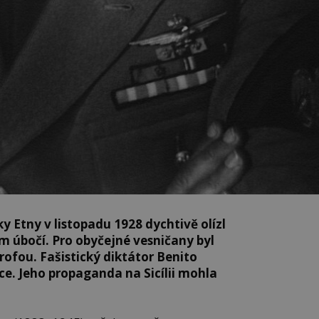
ky Etny v listopadu 1928 dychtivě olízl
 úbočí. Pro obyčejné vesničany byl
ofou. Fašistický diktátor Benito
ce. Jeho propaganda na Sicílii mohla