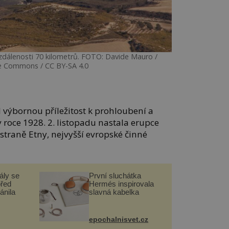
zdálenosti 70 kilometrů. FOTO: Davide Mauro /
e Commons / CC BY-SA 4.0
l výbornou příležitost k prohloubení a
 roce 1928. 2. listopadu nastala erupce
straně Etny, nejvyšší evropské činné
ály se
První sluchátka
před
Hermés inspirovala
ánila
slavná kabelka
epochalnisvet.cz