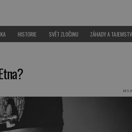
IKA
HISTORIE
SVĚT ZLOČINU
ZÁHADY A TAJEMSTV
Etna?
24.5.2