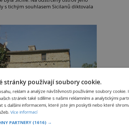
dy s tichým souhlasem Sicilanů diktovala
 stránky používají soubory cookie.
bsahu, reklam a analýze návštěvnosti používáme soubory cookie. 
šich stránek také sdílíme s našimi reklamními a analytickými partn
s dalšími informacemi, které jste jim poskytli nebo které shromá
lužeb.
Více informací
CHNY PARTNERY
(1616) →