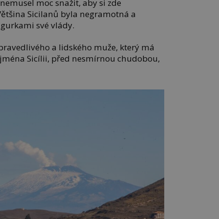
 nemusel moc snažit, aby si zde
Většina Sicilanů byla negramotná a
figurkami své vlády.
spravedlivého a lidského muže, který má
 zejména Sicílii, před nesmírnou chudobou,