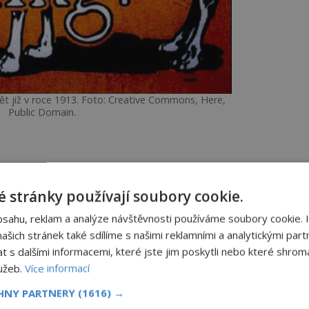
ět již v roce 1913. Foto: Creative Commons, Here,
Public Domain.
ážlivou trhlinu. Jeho výsledky si autor
tech přizná. To ale nadšené
 stránky používají soubory cookie.
 Nejde už jen o obrazy.
bsahu, reklam a analýze návštěvnosti používáme soubory cookie. 
šich stránek také sdílíme s našimi reklamními a analytickými partn
čba
Vavřín jako lék
s dalšími informacemi, které jste jim poskytli nebo které shromá
novy
í
lužeb.
Více informací
helmy“
CHNY PARTNERY
(1616) →
panidomu.cz