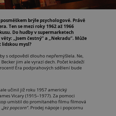
s posměškem brýle psychologové. Právě
era. Ten se mezi roky 1962 až 1966
pokusu. Do hudby v supermarketech
věty: „Jsem čestný“ a „Nekradu“. Může
t lidskou mysl?
t by s odpovědí dlouho nepřemýšlela. Ne,
 Becker jim ale vyrazí dech. Počet krádeží
 procent! Éra podprahových sdělení bude
ale učinil již roku 1957 americký
James Vicary (1915–1977). Za pomoci
skop umístil do promítaného filmu filmová
 „
Jez popcorn“
. Prodej nápoje i popcornu