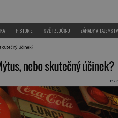
IKA
HISTORIE
SVĚT ZLOČINU
ZÁHADY A TAJEMSTV
skutečný účinek?
ýtus, nebo skutečný účinek?
12.7.2