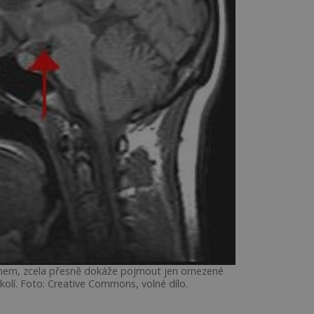
nem, zcela přesně dokáže pojmout jen omezené
olí. Foto: Creative Commons, volné dílo.