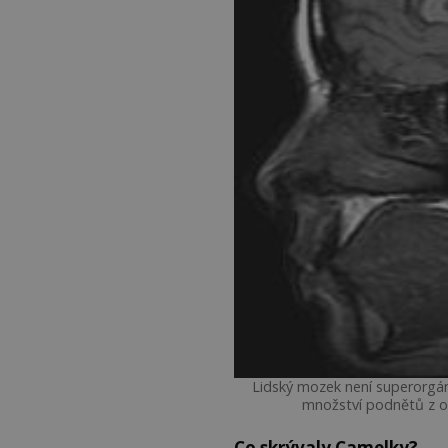
Lidský mozek není superorgá
množství podnětů z ok
Co skrývaly Camelky?