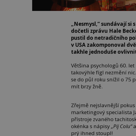
„Nesmysl,“ sundávají si 
dočetli zprávu Hale Beck
pustil do netradičního 
v USA zakomponoval dvě 
takhle jednoduše ovlivni
Většina psychologů 60. le
takovýhle fígl nezmění nic.
se do půl roku snížil o 75
mít brzy žně.
Zřejmě nejslavnější pokus 
marketingový specialista 
přístroje zvaného tachito
okénka s nápisy
„Pij Colu“
a
prý ihned stoupl!