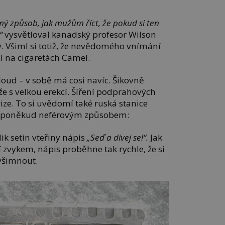
mý způsob, jak mužům říct, že pokud si ten
“
vysvětloval kanadský profesor Wilson
. Všiml si totiž, že nevědomého vnímání
l na cigaretách Camel.
bloud – v sobě má cosi navíc. Šikovně
 s velkou erekcí. Šíření podprahových
vize. To si uvědomí také ruská stanice
ost poněkud neférovým způsobem:
ik setin vteřiny nápis
„Seď a dívej se!“.
Jak
zvykem, nápis proběhne tak rychle, že si
všimnout.