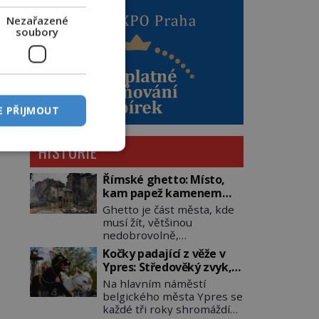
Nezařazené
soubory
E PŘIJMOUT
HISTORIE
Římské ghetto: Místo,
kam papež kamenem
dohodil
Ghetto je část města, kde
musí žít, většinou
nedobrovolně,
náboženská, rasová nebo
Kočky padající z věže v
národnostní menšina
Ypres: Středověký zvyk,
obyvatel. Bohaté
který dodnes budí
Na hlavním náměstí
historické zkušenosti mají
rozpaky
belgického města Ypres se
s takovým životem Židé. Už
každé tři roky shromáždí
od středověku jsou totiž v