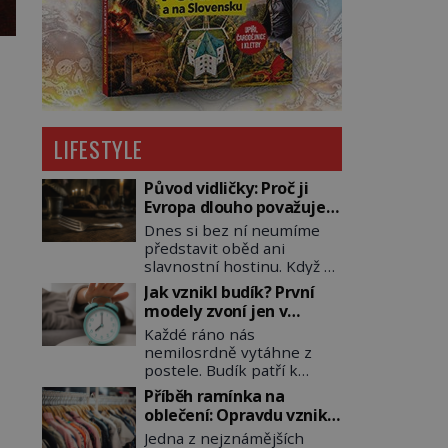
LIFESTYLE
Původ vidličky: Proč ji
Evropa dlouho považuje
za nástroj samotného
Dnes si bez ní neumíme
satana?
představit oběd ani
slavnostní hostinu. Když se
však vidlička v raném
Jak vznikl budík? První
středověku objevuje na
modely zvoní jen v
evropských stolech,
jedinou nastavenou
Každé ráno nás
vzbuzuje pohoršení,
hodinu
nemilosrdně vytáhne z
posměch i strach. Mnozí
postele. Budík patří k
duchovní ji označují za
nejběžnějším předmětům
projev pýchy a zbytečného
Příběh ramínka na
domácnosti, jeho cesta k
přepychu, někteří dokonce
oblečení: Opravdu vzniká
dnešní podobě je ale
za nástroj ďábla. Trvá
kvůli zapomenutému
Jedna z nejznámějších
překvapivě dlouhá. První
téměř sedm století, než se