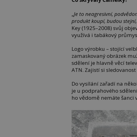
„
Je to neagresivní, podvědo
produkt koupí, budou stejní,
Key (1925–2008) svůj objev
využívá i tabákový průmys
Logo výrobku – stojící vel
zamaskovaný obrázek muže
sdělení je hlavně věcí tele
ATN. Zajistí si sledovan
Do vysílání zařadí na někol
je u podprahového sdělení 
ho vědomě nemáte šanci 