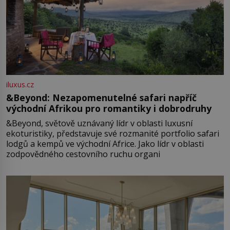
iluxus.cz
&Beyond: Nezapomenutelné safari napříč
východní Afrikou pro romantiky i dobrodruhy
&Beyond, světově uznávaný lídr v oblasti luxusní
ekoturistiky, představuje své rozmanité portfolio safari
lodgů a kempů ve východní Africe. Jako lídr v oblasti
zodpovědného cestovního ruchu organi