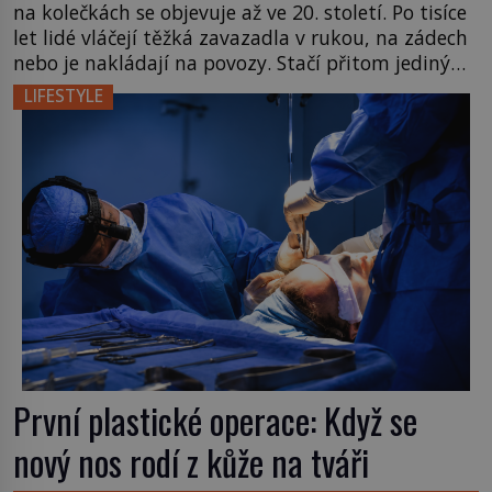
na kolečkách se objevuje až ve 20. století. Po tisíce
let lidé vláčejí těžká zavazadla v rukou, na zádech
nebo je nakládají na povozy. Stačí přitom jediný
nápad, připevnit ke kufru kolečka. Jenže právě ten
LIFESTYLE
nikdo dlouho nedostane. Až jednou se na letišti
ozve věta, která změní […]
První plastické operace: Když se
nový nos rodí z kůže na tváři