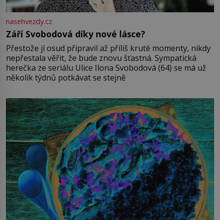
nasehvezdy.cz
Září Svobodová díky nové lásce?
Přestože jí osud připravil až příliš kruté momenty, nikdy
nepřestala věřit, že bude znovu šťastná. Sympatická
herečka ze seriálu Ulice Ilona Svobodová (64) se má už
několik týdnů potkávat se stejně