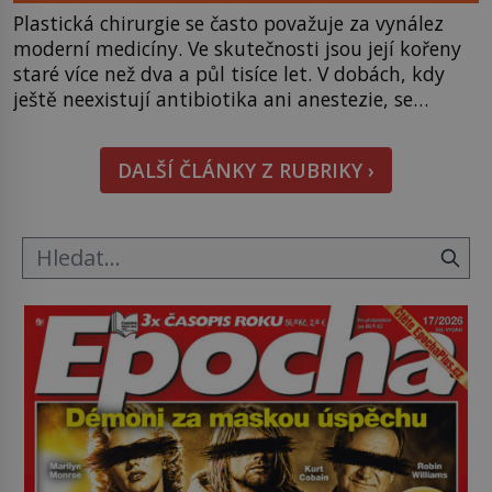
Plastická chirurgie se často považuje za vynález
moderní medicíny. Ve skutečnosti jsou její kořeny
staré více než dva a půl tisíce let. V dobách, kdy
ještě neexistují antibiotika ani anestezie, se
odvážní lékaři pokoušejí vracet lidem tváře
znetvořené válkou, tresty nebo nehodami. Jejich
DALŠÍ ČLÁNKY Z RUBRIKY ›
metody jsou překvapivě promyšlené a některé
principy používají chirurgové dodnes. Úplně první
[…]