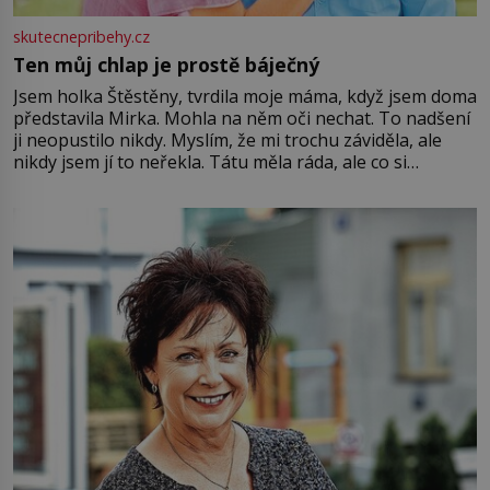
skutecnepribehy.cz
Ten můj chlap je prostě báječný
Jsem holka Štěstěny, tvrdila moje máma, když jsem doma
představila Mirka. Mohla na něm oči nechat. To nadšení
ji neopustilo nikdy. Myslím, že mi trochu záviděla, ale
nikdy jsem jí to neřekla. Tátu měla ráda, ale co si
pamatuji, tak jsme s Mirkem byli zamilovaní mnohem víc.
Jsme spolu moc rádi Tehdy byla jiná doba, když