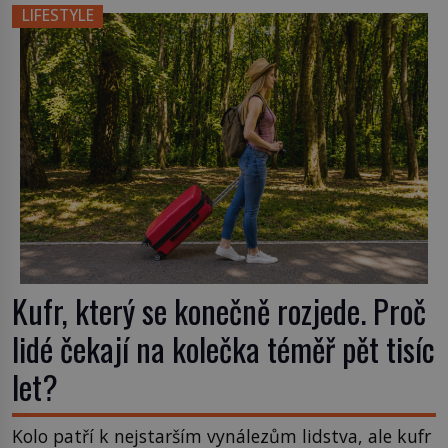
chvíli se rozmáčejí a nápoji dodávají travnatou
LIFESTYLE
příchuť. Právě tahle drobná nepříjemnost přivede
amerického výrobce cigaretových náustků k
nápadu, který změní způsob pití po celém […]
Kufr, který se konečně rozjede. Proč
lidé čekají na kolečka téměř pět tisíc
let?
Kolo patří k nejstarším vynálezům lidstva, ale kufr