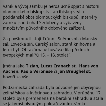
Vznik a vývoj zámku je nerozlučně spjat s historií
olomouckého biskupství, arcibiskupství a
poddanské obce olomouckých biskupů. Interiéry
zámku jsou bohatě zdobeny a vybaveny
množstvím původního dobového zařízení.
Za povšimnutí stojí Trůnní, Sněmovní a Manský
sál, Lovecká síň, Carský salon, stará knihovna a
letní byt. Obrazárna uchovává díla předních
evropských malířů 15. – 18. století.
Jména jako
Tizian
,
Lucas Cranach st
.,
Hans von
Aachen
,
Paolo Veronese
či
Jan Breughel st.
hovoří za vše.
Podzámecká zahrada byla původně jen obyčejnou
zelinářskou a květinovou zahradou. V průběhu 17.
století byla přeměněna na barokní zahradu a stala
se jakýmsi plynulým pokračováním zámku.