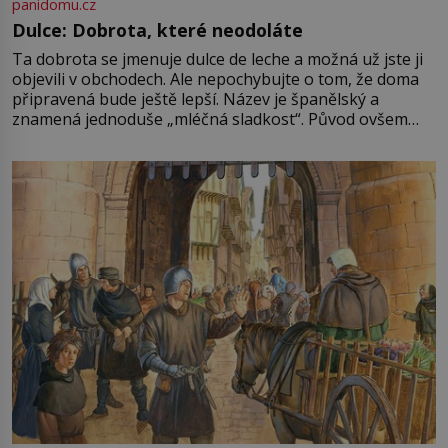
panidomu.cz
Dulce: Dobrota, které neodoláte
Ta dobrota se jmenuje dulce de leche a možná už jste ji
objevili v obchodech. Ale nepochybujte o tom, že doma
připravená bude ještě lepší. Název je španělský a
znamená jednoduše „mléčná sladkost“. Původ ovšem
není úplně jednoznačný, o autorství této receptury se
pře hned několik latinskoamerických zemí a k tomu
Francie, kde se traduje,