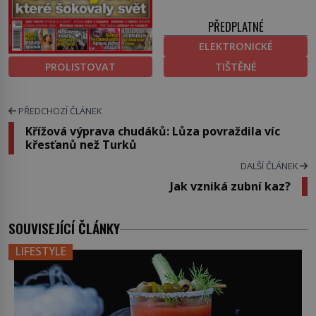
PŘEDPLATNÉ
ELEKTRONICKÉ
PROLISTOVAT
TIŠTĚNÉ
PŘEDCHOZÍ ČLÁNEK
Křížová výprava chudáků: Lůza povraždila víc
křesťanů než Turků
DALŠÍ ČLÁNEK
Jak vzniká zubní kaz?
SOUVISEJÍCÍ ČLÁNKY
LIFESTYLE