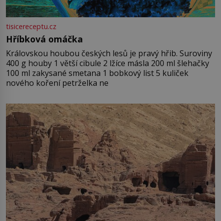
tisicereceptu.cz
Hříbková omáčka
Královskou houbou českých lesů je pravý hřib. Suroviny
400 g houby 1 větší cibule 2 lžíce másla 200 ml šlehačky
100 ml zakysané smetana 1 bobkový list 5 kuliček
nového koření petrželka ne