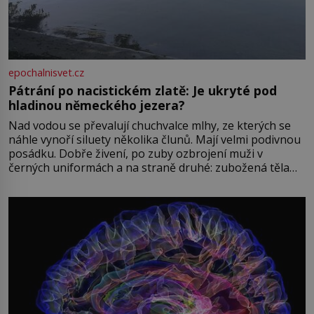
epochalnisvet.cz
Pátrání po nacistickém zlatě: Je ukryté pod
hladinou německého jezera?
Nad vodou se převalují chuchvalce mlhy, ze kterých se
náhle vynoří siluety několika člunů. Mají velmi podivnou
posádku. Dobře živení, po zuby ozbrojení muži v
černých uniformách a na straně druhé: zubožená těla
oblečená v chatrných vězeňských hadrech. Co tato
přízračná scéna znamená? Je jaro roku 1945, druhá
světová válka se chýlí ke konci. Jezero Stolpsee