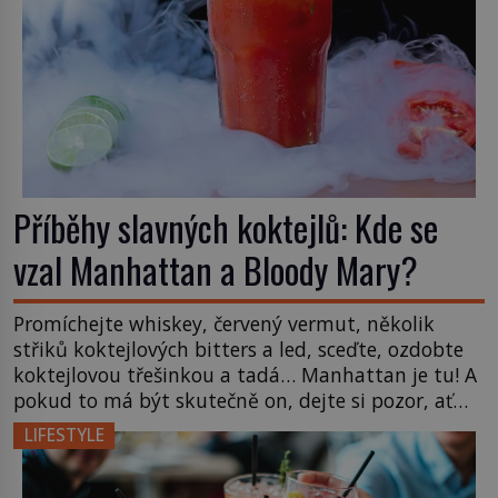
Příběhy slavných koktejlů: Kde se
vzal Manhattan a Bloody Mary?
Promíchejte whiskey, červený vermut, několik
střiků koktejlových bitters a led, sceďte, ozdobte
koktejlovou třešinkou a tadá… Manhattan je tu! A
pokud to má být skutečně on, dejte si pozor, ať
místo klasické americké rye whiskey či klidně
LIFESTYLE
bourbonu nepoužijete skotskou whisku. Co se
stane? Inu, koktejl bude stále skvělý, ale už to