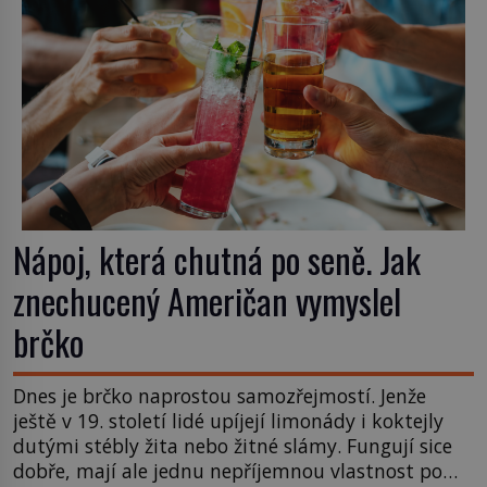
nebude Manhattan ale […]
Nápoj, která chutná po seně. Jak
znechucený Američan vymyslel
brčko
Dnes je brčko naprostou samozřejmostí. Jenže
ještě v 19. století lidé upíjejí limonády i koktejly
dutými stébly žita nebo žitné slámy. Fungují sice
dobře, mají ale jednu nepříjemnou vlastnost po