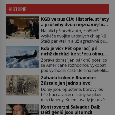
HISTORIE
KGB versus CIA: Historie, střety
a průšvihy dvou nejznámějších
tajných služeb historie
Na ulici přibrzdí auto, z něhož
vyskáče dvojice urostlých chlapíků.
Stačí pár vteřin a už agresivně buší
na dveře. O další okamžik později
Kdo je víc? Pět operací, při
vlečou nebožáka do auta, a pak už
nichž dochází ke střetu obou
ho nikdy nikdo nespatří. Dostal se
tajných služeb
Zpráva dorazí jen pár dnů poté, co
totiž do rukou všemocné KGB. Jako
se Američané rozhodnou vykopat
sourozenci, kteří si nemohou přijít
pod východní částí Berlína několik
na jméno. Neustále se předhání v
stovek metrů dlouhý tunel. Sověti
plánování sabotáží, […]
Záhada kolonie Roanoke:
na sobě nenechají nic znát a
Zůstalo jen jedno slovo!
nechají nepřítele, aby si myslel, že
Domy jsou opuštěné, borový les
je přechytračil. Cennou informaci
tiše hučí a večerní stíny se plazí
jim dodá jeden z agentů. Oba
mezi kmeny. Kolem osady je nově
tábory jsou zvyklé působit v pozadí
postavená palisáda, ale ani to
a podle situace tlačit, jak oni […]
Kontroverzní Salvador Dalí:
nejspíš nedokáže osadníky
Děti géniů jsou pitomci!
zachránit. Muži, ženy, děti – všichni