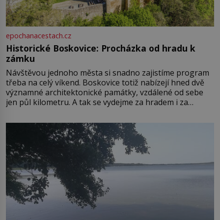
epochanacestach.cz
Historické Boskovice: Procházka od hradu k
zámku
Návštěvou jednoho města si snadno zajistíme program
třeba na celý víkend. Boskovice totiž nabízejí hned dvě
významné architektonické památky, vzdálené od sebe
jen půl kilometru. A tak se vydejme za hradem i za
zámkem do krásné jihomoravské krajiny. Trhová osada
Boskovice na okraji Drahanské vrchoviny vznikla někdy
ve13. století, a už v roce 1313 kronikáři zaznamenali