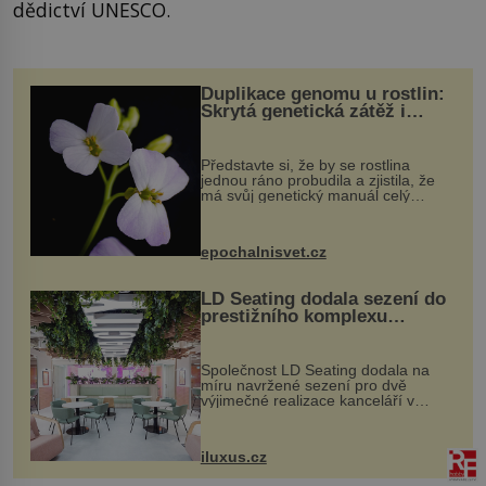
dědictví UNESCO.
Duplikace genomu u rostlin:
Skrytá genetická zátěž i
evoluční výhoda
Představte si, že by se rostlina
jednou ráno probudila a zjistila, že
má svůj genetický manuál celý
dvakrát. Přesně to se občas v
přírodě stane – a podle nového
výzkumu to může být pro druhy
epochalnisvet.cz
vstupenka...
LD Seating dodala sezení do
prestižního komplexu
MediaCityUK v Salfordu
Společnost LD Seating dodala na
míru navržené sezení pro dvě
výjimečné realizace kanceláří v
areálu MediaCityUK v anglickém
Salfordu – konkrétně do budov Blue
Tower a Orange Tower. Komplex
iluxus.cz
budov Media...