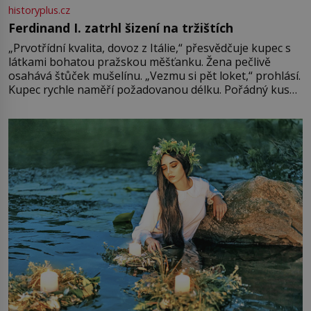
historyplus.cz
Ferdinand I. zatrhl šizení na tržištích
„Prvotřídní kvalita, dovoz z Itálie,“ přesvědčuje kupec s
látkami bohatou pražskou měšťanku. Žena pečlivě
osahává štůček mušelínu. „Vezmu si pět loket,“ prohlásí.
Kupec rychle naměří požadovanou délku. Pořádný kus
mu přitom zůstane za prsty… „Na šaty ho bude málo,
milostpaní. Stačí jenom na sukni,“ zhodnotí švadlena
množství růžového mušelínu. „Ošidili vás, podívejte.“
Vezme do ruky dřevěnou