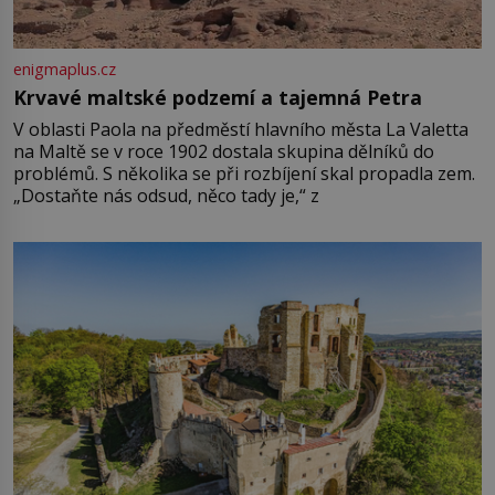
enigmaplus.cz
Krvavé maltské podzemí a tajemná Petra
V oblasti Paola na předměstí hlavního města La Valetta
na Maltě se v roce 1902 dostala skupina dělníků do
problémů. S několika se při rozbíjení skal propadla zem.
„Dostaňte nás odsud, něco tady je,“ z