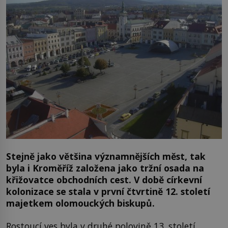
Stejně jako většina významnějších měst, tak
byla i Kroměříž založena jako tržní osada na
křižovatce obchodních cest. V době církevní
kolonizace se stala v první čtvrtině 12. století
majetkem olomouckých biskupů.
Rostoucí ves byla v druhé polovině 13. století