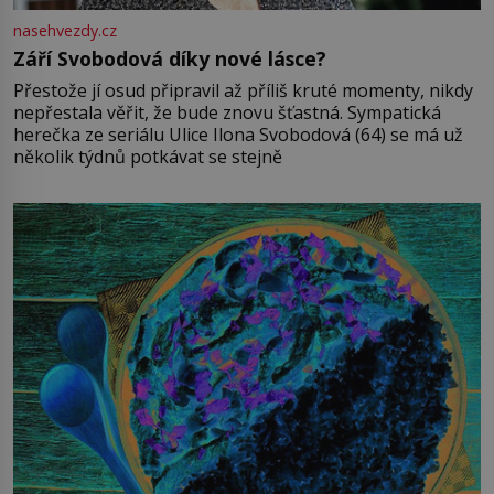
nasehvezdy.cz
Září Svobodová díky nové lásce?
Přestože jí osud připravil až příliš kruté momenty, nikdy
nepřestala věřit, že bude znovu šťastná. Sympatická
herečka ze seriálu Ulice Ilona Svobodová (64) se má už
několik týdnů potkávat se stejně