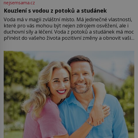
nejsemsama.cz
Kouzlení s vodou z potoků a studánek
Voda má v magii zvláštní místo. Má jedinečné vlastnosti,
které pro vás mohou být nejen zdrojem osvěžení, ale i
duchovní síly a léčení. Voda z potoků a studánek má moc
přinést do vašeho života pozitivní změny a obnovit vaši
energii. Využitím těchto přírodních zdrojů v magii
můžete obohatit své rituály a přinést do svého života
větší harmonii a klid. Je důležité