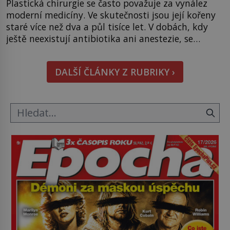
Plastická chirurgie se často považuje za vynález
moderní medicíny. Ve skutečnosti jsou její kořeny
staré více než dva a půl tisíce let. V dobách, kdy
ještě neexistují antibiotika ani anestezie, se
odvážní lékaři pokoušejí vracet lidem tváře
znetvořené válkou, tresty nebo nehodami. Jejich
DALŠÍ ČLÁNKY Z RUBRIKY ›
metody jsou překvapivě promyšlené a některé
principy používají chirurgové dodnes. Úplně první
[…]