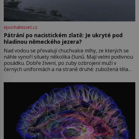
epochalnisvet.cz
Pátrání po nacistickém zlatě: Je ukryté pod
hladinou německého jezera?
Nad vodou se převalují chuchvalce mlhy, ze kterých se
náhle vynoří siluety několika člunů. Mají velmi podivnou
posádku. Dobře živení, po zuby ozbrojení muži v
černých uniformách a na straně druhé: zubožená těla
oblečená v chatrných vězeňských hadrech. Co tato
přízračná scéna znamená? Je jaro roku 1945, druhá
světová válka se chýlí ke konci. Jezero Stolpsee