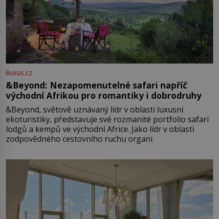
iluxus.cz
&Beyond: Nezapomenutelné safari napříč
východní Afrikou pro romantiky i dobrodruhy
&Beyond, světově uznávaný lídr v oblasti luxusní
ekoturistiky, představuje své rozmanité portfolio safari
lodgů a kempů ve východní Africe. Jako lídr v oblasti
zodpovědného cestovního ruchu organi