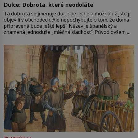
Dulce: Dobrota, které neodoláte
Ta dobrota se jmenuje dulce de leche a možná už jste ji
objevili v obchodech. Ale nepochybujte o tom, že doma
připravená bude ještě lepší. Název je španělský a
znamená jednoduše „mléčná sladkost“. Původ ovšem
není úplně jednoznačný, o autorství této receptury se
pře hned několik latinskoamerických zemí a k tomu
Francie, kde se traduje,
historyplus.cz