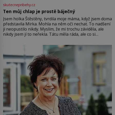
skutecnepribehy.cz
Ten můj chlap je prostě báječný
Jsem holka Štěstěny, tvrdila moje máma, když jsem doma
představila Mirka. Mohla na něm oči nechat. To nadšení
ji neopustilo nikdy. Myslím, že mi trochu záviděla, ale
nikdy jsem jí to neřekla. Tátu měla ráda, ale co si
pamatuji, tak jsme s Mirkem byli zamilovaní mnohem víc.
Jsme spolu moc rádi Tehdy byla jiná doba, když