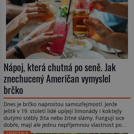
Nápoj, která chutná po seně. Jak
znechucený Američan vymyslel
brčko
Dnes je brčko naprostou samozřejmostí. Jenže
ještě v 19. století lidé upíjejí limonády i koktejly
dutými stébly žita nebo žitné slámy. Fungují sice
dobře, mají ale jednu nepříjemnou vlastnost po
chvíli se rozmáčejí a nápoji dodávají travnatou
LIFESTYLE