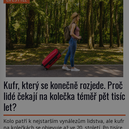
příchuť. Právě tahle drobná nepříjemnost přivede
amerického výrobce cigaretových náustků k
nápadu, který změní způsob pití po celém […]
Kufr, který se konečně rozjede. Proč
lidé čekají na kolečka téměř pět tisíc
let?
Kolo patří k nejstarším vynálezům lidstva, ale kufr
na kolečkách se objevuje až ve 20. století. Po tisíce