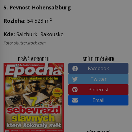
5. Pevnost Hohensalzburg
Rozloha
:
54 523 m²
Kde
:
Salcburk, Rakousko
Foto: shutterstock.com
PRÁVĚ V PRODEJI
SDÍLEJTE ČLÁNEK
Facebook
Twitter
Pinterest
Email