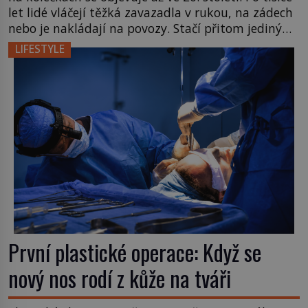
let lidé vláčejí těžká zavazadla v rukou, na zádech
nebo je nakládají na povozy. Stačí přitom jediný
nápad, připevnit ke kufru kolečka. Jenže právě ten
LIFESTYLE
nikdo dlouho nedostane. Až jednou se na letišti
ozve věta, která změní […]
První plastické operace: Když se
nový nos rodí z kůže na tváři