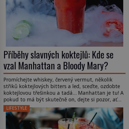
Příběhy slavných koktejlů: Kde se
vzal Manhattan a Bloody Mary?
Promíchejte whiskey, červený vermut, několik
střiků koktejlových bitters a led, sceďte, ozdobte
koktejlovou třešinkou a tadá… Manhattan je tu! A
pokud to má být skutečně on, dejte si pozor, ať
místo klasické americké rye whiskey či klidně
LIFESTYLE
bourbonu nepoužijete skotskou whisku. Co se
stane? Inu, koktejl bude stále skvělý, ale už to
nebude Manhattan ale […]