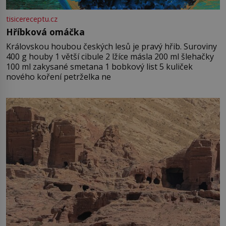
tisicereceptu.cz
Hříbková omáčka
Královskou houbou českých lesů je pravý hřib. Suroviny
400 g houby 1 větší cibule 2 lžíce másla 200 ml šlehačky
100 ml zakysané smetana 1 bobkový list 5 kuliček
nového koření petrželka ne