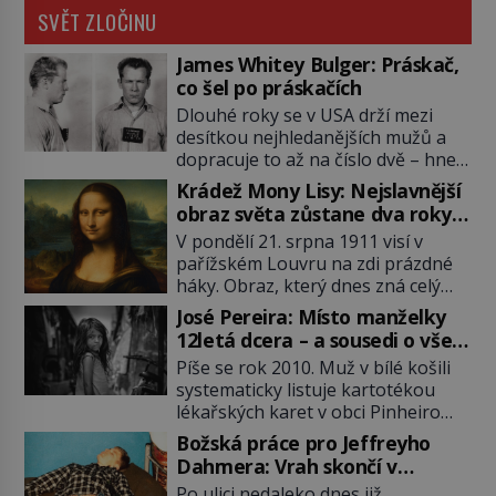
SVĚT ZLOČINU
James Whitey Bulger: Práskač,
co šel po práskačích
Dlouhé roky se v USA drží mezi
desítkou nejhledanějších mužů a
dopracuje to až na číslo dvě – hned
po Usámovi bin Ládinovi (1957–
Krádež Mony Lisy: Nejslavnější
2011). To je James „Whitey“ Bulger
obraz světa zůstane dva roky
(1929–2018) viněný ze spoluúčasti
nezvěstný
V pondělí 21. srpna 1911 visí v
na 19 vraždách, vydírání a lichvy. A
pařížském Louvru na zdi prázdné
samozřejmě, krom toho je ještě
háky. Obraz, který dnes zná celý
drogový dealer, který neváhá
svět, je pryč. Zpočátku si nikdo
odstranit z cesty všechny práskače,
José Pereira: Místo manželky
nemyslí, že jde o krádež.
zatímco […]
12letá dcera – a sousedi o všem
Zaměstnanci jsou přesvědčeni, že
vědí!
Píše se rok 2010. Muž v bílé košili
Mona Lisa je jen v restaurátorské
systematicky listuje kartotékou
dílně nebo u fotografa. Když se
lékařských karet v obci Pinheiro
ukáže pravda, propukne jeden z
ležící asi 20 kilometrů od farmy s
největších honů na zloděje v […]
Božská práce pro Jeffreyho
podivínským majitelem. Něco tu
Dahmera: Vrah skončí v
nesedí. Ledaže… Ledaže by ta
tratolišti krve ve vězeňských
Po ulici nedaleko dnes již