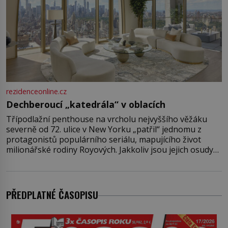
rezidenceonline.cz
Dechberoucí „katedrála“ v oblacích
Třípodlažní penthouse na vrcholu nejvyššího věžáku
severně od 72. ulice v New Yorku „patřil“ jednomu z
protagonistů populárního seriálu, mapujícího život
milionářské rodiny Royových. Jakkoliv jsou jejich osudy
fiktivní, nemovitosti, v nichž „žijí“, jsou velmi reálné.
Ohromující luxusní byt s pěti ložnicemi, čtyřmi
koupelnami a výhledem na Husdon Yards je přitom
jenom jednou z nemovitostí
PŘEDPLATNÉ ČASOPISU