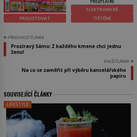
PŘEDPLATNÉ
ELEKTRONICKÉ
PROLISTOVAT
TIŠTĚNÉ
PŘEDCHOZÍ ČLÁNEK
Prozíravý Sámo: Z každého kmene chci jednu
ženu!
DALŠÍ ČLÁNEK
Na co se zaměřit při výběru kancelářského
papíru
SOUVISEJÍCÍ ČLÁNKY
LIFESTYLE