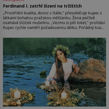
Ferdinand I. zatrhl šizení na tržištích
„Prvotřídní kvalita, dovoz z Itálie,“ přesvědčuje kupec s
látkami bohatou pražskou měšťanku. Žena pečlivě
osahává štůček mušelínu. „Vezmu si pět loket,“ prohlásí.
Kupec rychle naměří požadovanou délku. Pořádný kus
mu přitom zůstane za prsty… „Na šaty ho bude málo,
milostpaní. Stačí jenom na sukni,“ zhodnotí švadlena
množství růžového mušelínu. „Ošidili vás, podívejte.“
Vezme do ruky dřevěnou