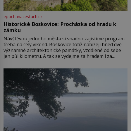
epochanacestach.cz
Historické Boskovice: Procházka od hradu k
zámku
Návštěvou jednoho města si snadno zajistíme program
třeba na celý víkend. Boskovice totiž nabízejí hned dvě
významné architektonické památky, vzdálené od sebe
jen půl kilometru. A tak se vydejme za hradem i za
zámkem do krásné jihomoravské krajiny. Trhová osada
Boskovice na okraji Drahanské vrchoviny vznikla někdy
ve13. století, a už v roce 1313 kronikáři zaznamenali