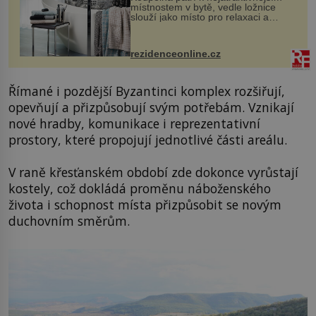
místnostem v bytě, vedle ložnice
slouží jako místo pro relaxaci a
odpočinek. Koupelnový textil –
ručníky, osušky a koberečky –
mohou jako mávnutím kouzelného
rezidenceonline.cz
proutku...
Římané i pozdější Byzantinci komplex rozšiřují,
opevňují a přizpůsobují svým potřebám. Vznikají
nové hradby, komunikace i reprezentativní
prostory, které propojují jednotlivé části areálu.
V raně křesťanském období zde dokonce vyrůstají
kostely, což dokládá proměnu náboženského
života i schopnost místa přizpůsobit se novým
duchovním směrům.