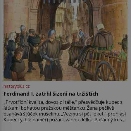
Francie, kde se traduje,
historyplus.cz
Ferdinand I. zatrhl šizení na tržištích
„Prvotřídní kvalita, dovoz z Itálie,“ přesvědčuje kupec s
látkami bohatou pražskou měšťanku. Žena pečlivě
osahává štůček mušelínu. „Vezmu si pět loket,“ prohlásí.
Kupec rychle naměří požadovanou délku. Pořádný kus
mu přitom zůstane za prsty… „Na šaty ho bude málo,