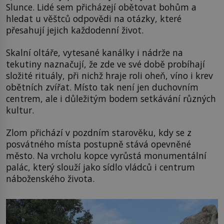
Slunce. Lidé sem přicházejí obětovat bohům a
hledat u věštců odpovědi na otázky, které
přesahují jejich každodenní život.
Skalní oltáře, vytesané kanálky i nádrže na
tekutiny naznačují, že zde ve své době probíhají
složité rituály, při nichž hraje roli oheň, víno i krev
obětních zvířat. Místo tak není jen duchovním
centrem, ale i důležitým bodem setkávání různých
kultur.
Zlom přichází v pozdním starověku, kdy se z
posvátného místa postupně stává opevněné
město. Na vrcholu kopce vyrůstá monumentální
palác, který slouží jako sídlo vládců i centrum
náboženského života.