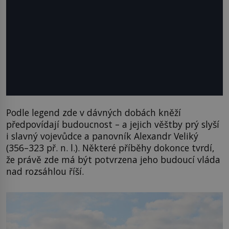
Podle legend zde v dávných dobách kněží
předpovídají budoucnost – a jejich věštby prý slyší
i slavný vojevůdce a panovník Alexandr Veliký
(356–323 př. n. l.). Některé příběhy dokonce tvrdí,
že právě zde má být potvrzena jeho budoucí vláda
nad rozsáhlou říší.