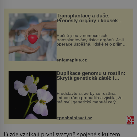
Transplantace a duše.
Přenesly orgány i kousek
osobnosti dárce?
Ročně jsou v nemocnicích
transplantovány tisíce orgánů. Je-li
operace úspěšná, lidské tělo přijme
darovaný orgán za své a pacient
může vést plnohodnotný život. Ale co
když při transplantaci nepřijímám...
enigmaplus.cz
Duplikace genomu u rostlin:
Skrytá genetická zátěž i
evoluční výhoda
Představte si, že by se rostlina
jednou ráno probudila a zjistila, že
má svůj genetický manuál celý
dvakrát. Přesně to se občas v
přírodě stane – a podle nového
výzkumu to může být pro druhy
epochalnisvet.cz
vstupenka...
l.) zde vznikají první svatyně spojené s kultem