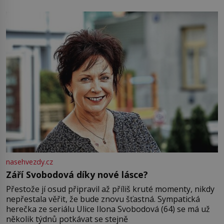
pamatuji, tak jsme s Mirkem byli zamilovaní mnohem víc.
Jsme spolu moc rádi Tehdy byla jiná doba, když
nasehvezdy.cz
Září Svobodová díky nové lásce?
Přestože jí osud připravil až příliš kruté momenty, nikdy
nepřestala věřit, že bude znovu šťastná. Sympatická
herečka ze seriálu Ulice Ilona Svobodová (64) se má už
několik týdnů potkávat se stejně