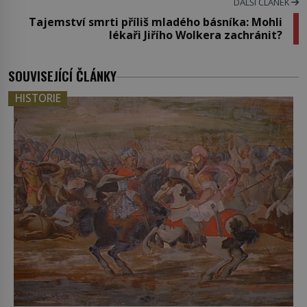
DALŠÍ ČLÁNEK
Tajemství smrti příliš mladého básníka: Mohli
lékaři Jiřího Wolkera zachránit?
SOUVISEJÍCÍ ČLÁNKY
HISTORIE