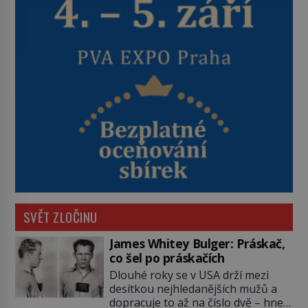
SVĚT ZLOČINU
James Whitey Bulger: Práskač,
co šel po práskačích
Dlouhé roky se v USA drží mezi
desítkou nejhledanějších mužů a
dopracuje to až na číslo dvě – hned