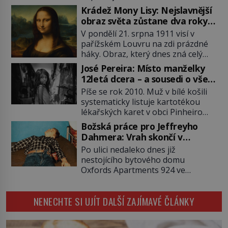
po Usámovi bin Ládinovi (1957–
Krádež Mony Lisy: Nejslavnější
2011). To je James „Whitey“ Bulger
obraz světa zůstane dva roky
(1929–2018) viněný ze spoluúčasti
nezvěstný
V pondělí 21. srpna 1911 visí v
na 19 vraždách, vydírání a lichvy. A
pařížském Louvru na zdi prázdné
samozřejmě, krom toho je ještě
háky. Obraz, který dnes zná celý
drogový dealer, který neváhá
svět, je pryč. Zpočátku si nikdo
odstranit z cesty všechny práskače,
José Pereira: Místo manželky
nemyslí, že jde o krádež.
zatímco […]
12letá dcera – a sousedi o všem
Zaměstnanci jsou přesvědčeni, že
vědí!
Píše se rok 2010. Muž v bílé košili
Mona Lisa je jen v restaurátorské
systematicky listuje kartotékou
dílně nebo u fotografa. Když se
lékařských karet v obci Pinheiro
ukáže pravda, propukne jeden z
ležící asi 20 kilometrů od farmy s
největších honů na zloděje v […]
Božská práce pro Jeffreyho
podivínským majitelem. Něco tu
Dahmera: Vrah skončí v
nesedí. Ledaže… Ledaže by ta
tratolišti krve ve vězeňských
Po ulici nedaleko dnes již
mladá dívka z farmy byla ne
umývárnách
nestojícího bytového domu
manželkou, ale dcerou – a všechny
Oxfords Apartments 924 ve
ty děti byly zplozené v incestu. Na
wisconsinském Milwaukee se
sociálním odboru jednoho z […]
potácí zcela zmatený 14letý
NENECHTE SI UJÍT DALŠÍ ZAJÍMAVÉ ČLÁNKY
Konerak Sinthasomphone. Když ho
zastaví policejní hlídka, ochable jí
nadiktuje adresu „jeho kamaráda“.