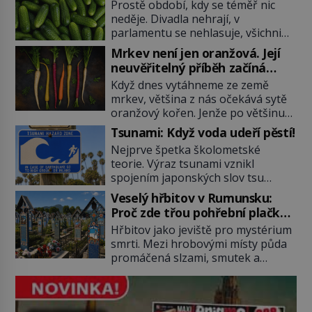
Prostě období, kdy se téměř nic
neděje. Divadla nehrají, v
parlamentu se nehlasuje, všichni
jsou na dovolené a média tak
Mrkev není jen oranžová. Její
nemají o čem mluvit a psát. A
neuvěřitelný příběh začíná
vymýšlejí si proto témata, které
fialovou barvou
Když dnes vytáhneme ze země
nikoho nezajímají. Proč je však ona
mrkev, většina z nás očekává sytě
letní doba spojovaná zrovna s
oranžový kořen. Jenže po většinu
okurkami? Okurkovou sezónu
své historie je mrkev všechno
známe už od poloviny 19. století,
Tsunami: Když voda udeří pěstí!
možné, jen ne oranžová. Je fialová,
ovšem jako Češi […]
Nejprve špetka školometské
žlutá, bílá, někdy dokonce téměř
teorie. Výraz tsunami vznikl
černá. Až díky stovkám let
spojením japonských slov tsu
pečlivého šlechtění se z ní stává
(přístav) a nami (vlna). Jedná se o
zelenina, bez které si českou
Veselý hřbitov v Rumunsku:
dlouhou vlnu, která je na volném
zahradu ani nedokážeme
Proč zde třou pohřební plačky
moři takřka nepostřehnutelná.
představit. Její příběh je […]
bídu s nouzí?
Hřbitov jako jeviště pro mystérium
Ačkoli je vlnová délka tsunami i 300
smrti. Mezi hrobovými místy půda
kilometrů, výška vlny na volném
promáčená slzami, smutek a
moři je maximálně 1,5 metru.
vědomí konečnosti lidské existence.
Máme se podobné obří vlny obávat
Jsou ale výjimky, kde pohřební
i v Evropě? Vznik tsunami si […]
plačky smutně žmoulají kapesníky