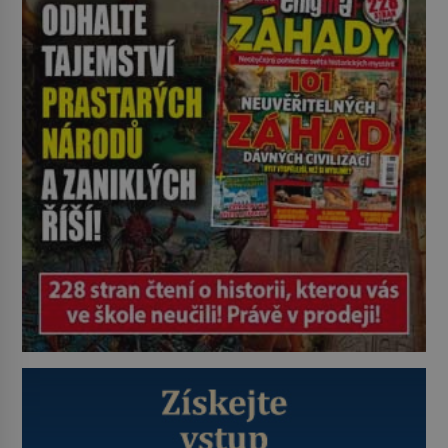
nikoli při smutečním obřadu, ale
při pohledu na výši vyměřené
podpory v nezaměstnanosti. Kam
vás pozveme? Unikátní hřbitov,
který si vysloužil název „Veselý“,
najdeme v rumunské vesnici
Sapanta, nedaleko hranic […]