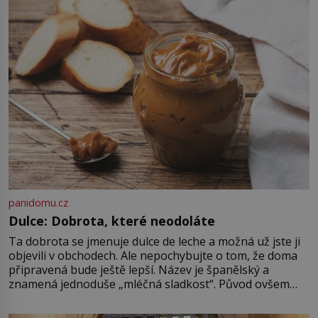
Strážníci ho dopraví zpět do
udaného bytu. Oním „kamarádem“
je ovšem jeden z nejslavnějších
vrahů, Jeffrey Dahmer (1960–1994).
Je 27. května 1991. […]
panidomu.cz
Dulce: Dobrota, které neodoláte
Ta dobrota se jmenuje dulce de leche a možná už jste ji
objevili v obchodech. Ale nepochybujte o tom, že doma
připravená bude ještě lepší. Název je španělský a
znamená jednoduše „mléčná sladkost“. Původ ovšem
není úplně jednoznačný, o autorství této receptury se
pře hned několik latinskoamerických zemí a k tomu