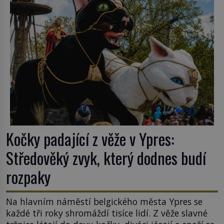
k Židům, nemá se Řím čím chlubit. […]
Kočky padající z věže v Ypres:
Středověký zvyk, který dodnes budí
rozpaky
Na hlavním náměstí belgického města Ypres se
každé tři roky shromáždí tisíce lidí. Z věže slavné