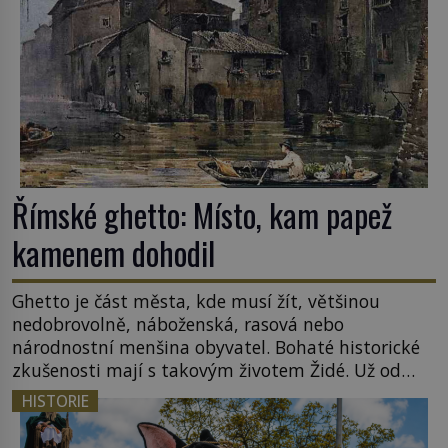
tamní zednářské lóže. Nebyl v této oblasti žádným
nováčkem, protože do zednářské […]
Římské ghetto: Místo, kam papež
kamenem dohodil
Ghetto je část města, kde musí žít, většinou
nedobrovolně, náboženská, rasová nebo
národnostní menšina obyvatel. Bohaté historické
zkušenosti mají s takovým životem Židé. Už od
středověku jsou totiž v každou chvíli nuceni v
HISTORIE
nějakém žít. Mezi ty nejslavnější patří i římské
ghetto založené v roce 1555. Pokud jde o vztah