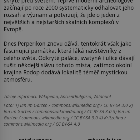
skryté před světem. Teprve moderní archeologové
začínají po roce 2000 systematicky odhalovat jeho
rozsah a význam a potvrzují, že jde o jeden z
největších a nejstarších skalních komplexů v
Evropě.
Dnes Perperikon znovu ožívá, tentokrát však jako
fascinující památka, která láká návštěvníky z
celého světa. Odkryté paláce, svatyně i ulice dávají
tušit někdejší slávu tohoto místa, zatímco okolní
krajina Rodop dodává lokalitě téměř mystickou
atmosféru.
Zdroje informací:
Wikipedia, AncientBulgaria, Wildhunt
Foto: 1) Bin im Garten / commons.wikimedia.org / CC BY-SA 3.0 2)
Bin im Garten / commons.wikimedia.org / CC BY-SA 3.0 3) Bin im
Garten / commons.wikimedia.org / CC BY-SA 3.0 4) Kritzolina /
commons.wikimedia.org / CC BY-SA 4.0