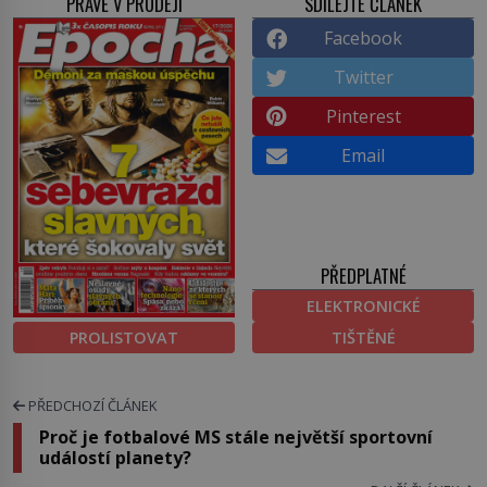
PRÁVĚ V PRODEJI
SDÍLEJTE ČLÁNEK
Facebook
Twitter
Pinterest
Email
PŘEDPLATNÉ
ELEKTRONICKÉ
PROLISTOVAT
TIŠTĚNÉ
PŘEDCHOZÍ ČLÁNEK
Proč je fotbalové MS stále největší sportovní
událostí planety?