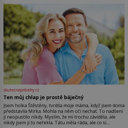
můžete obohatit své rituály a přinést do svého života
větší harmonii a klid. Je důležité
skutecnepribehy.cz
Ten můj chlap je prostě báječný
Jsem holka Štěstěny, tvrdila moje máma, když jsem doma
představila Mirka. Mohla na něm oči nechat. To nadšení
ji neopustilo nikdy. Myslím, že mi trochu záviděla, ale
nikdy jsem jí to neřekla. Tátu měla ráda, ale co si