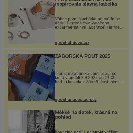
inspirovala slavná kabelka
Vůbec první sluchátka od módního
domu Hermès byla vyrobena
experimentálním laboratoří Hermès
Ateliers Horizons. Elegantní gadget
si vyžádal dva roky vývoje a chlubí
se ručně šitou hovězí kůží a
epochalnisvet.cz
kovový...
ZÁBOŘSKÁ POUŤ 2025
Tradiční Zábořská pouť, která se
koná v neděli 7.9.2025 od 11:00
hod. u kostela v Záboří, části obce
Kly u Mělníka. V programu naleznete
komentovanou prohlídku kostela,
dobovou hudbu, řemesla, atrakce...
epochanacestach.cz
Měkké na dotek, krásné na
pohled
Koupelna patří k nejatraktivnějším