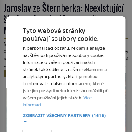
Jaroslav ze Šternberka: Neexistující
šlechtic, který z Moravy vyžene
Mongoly
Tyto webové stránky
používají soubory cookie.
Mongolové se tlačí do Evropy a hrozí, že ovládnou
K personalizaci obsahu, reklam a analýze
celý svět. Ale naštěstí jim v samotném srdci Evropy
návštěvnosti používáme soubory cookie.
stojí v cestě malé, ale silné království, které dokáže
Informace o vašem používání našich
dobyvatelské hordy zastavit. Co nedokáže žádná
stránek také sdílíme s našimi reklamními a
z asijských říší, co nedokážou Němci – to dokáže
HISTORIE
analytickými partnery, kteří je mohou
český král. Nebo že by ne? Mongolové od roku 1223
kombinovat s dalšími informacemi, které
postupují podél Kaspického a Azovského moře, […]
jste jim poskytli nebo které shromáždili při
vašem používání jejich služeb.
Více
informací
ZOBRAZIT VŠECHNY PARTNERY
(1616)
→