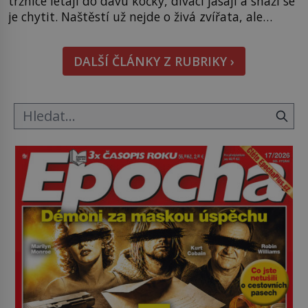
tržnice létají do davu kočky, diváci jásají a snaží se
je chytit. Naštěstí už nejde o živá zvířata, ale
jenom o plyšové suvenýry. Kdysi to ale bylo jinak.
Tato veselá podívaná připomíná jeden z
DALŠÍ ČLÁNKY Z RUBRIKY ›
nejpodivnějších a zároveň nejkrutějších zvyků […]