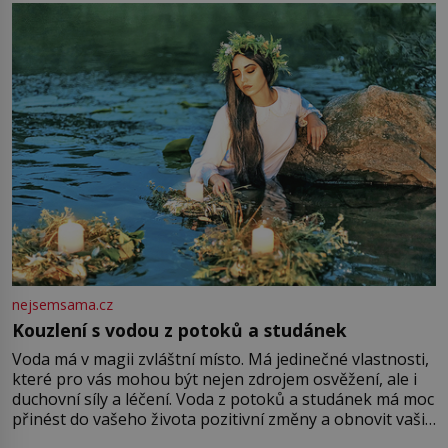
milostpaní. Stačí jenom na sukni,“ zhodnotí švadlena
množství růžového mušelínu. „Ošidili vás, podívejte.“
Vezme do ruky dřevěnou
nejsemsama.cz
Kouzlení s vodou z potoků a studánek
Voda má v magii zvláštní místo. Má jedinečné vlastnosti,
které pro vás mohou být nejen zdrojem osvěžení, ale i
duchovní síly a léčení. Voda z potoků a studánek má moc
přinést do vašeho života pozitivní změny a obnovit vaši
energii. Využitím těchto přírodních zdrojů v magii