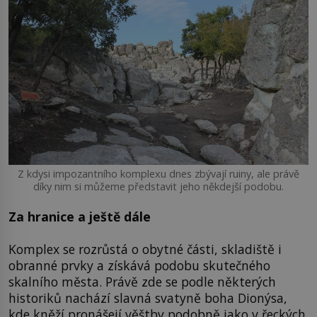
Z kdysi impozantního komplexu dnes zbývají ruiny, ale právě
díky nim si můžeme představit jeho někdejší podobu.
Za hranice a ještě dále
Komplex se rozrůstá o obytné části, skladiště i
obranné prvky a získává podobu skutečného
skalního města. Právě zde se podle některých
historiků nachází slavná svatyně boha Dionýsa,
kde kněží pronášejí věštby podobně jako v řeckých