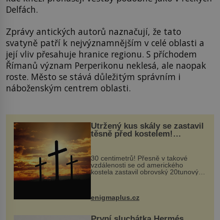
Delfách.
Zprávy antických autorů naznačují, že tato
svatyně patří k nejvýznamnějším v celé oblasti a
její vliv přesahuje hranice regionu. S příchodem
Římanů význam Perperikonu neklesá, ale naopak
roste. Město se stává důležitým správním i
náboženským centrem oblasti.
Utržený kus skály se zastavil
těsně před kostelem!
Ochránila ho boží síla?
30 centimetrů! Přesně v takové
vzdálenosti se od amerického
kostela zastavil obrovský 20tunový
balvan, který se v květnu 2014
nečekaně odtrhl od nedaleké skály
při její demolici. Podle místních stojí
enigmaplus.cz
...
První sluchátka Hermés