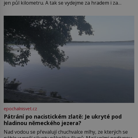
jen půl kilometru. A tak se vydejme za hradem i za
zámkem do krásné jihomoravské krajiny. Trhová osada
Boskovice na okraji Drahanské vrchoviny vznikla někdy
ve13. století, a už v roce 1313 kronikáři zaznamenali
epochalnisvet.cz
Pátrání po nacistickém zlatě: Je ukryté pod
hladinou německého jezera?
Nad vodou se převalují chuchvalce mlhy, ze kterých se
náhle vynoří siluety několika člunů. Mají velmi podivnou