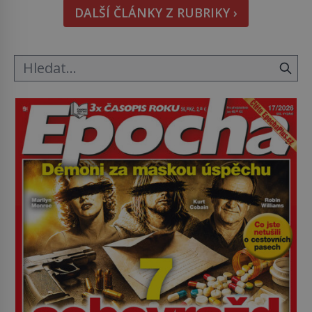
DALŠÍ ČLÁNKY Z RUBRIKY ›
nejpodivnějších a zároveň nejkrutějších zvyků […]