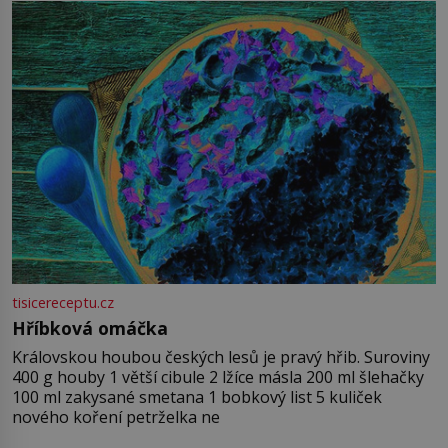
tisicereceptu.cz
Hříbková omáčka
Královskou houbou českých lesů je pravý hřib. Suroviny
400 g houby 1 větší cibule 2 lžíce másla 200 ml šlehačky
100 ml zakysané smetana 1 bobkový list 5 kuliček
nového koření petrželka ne