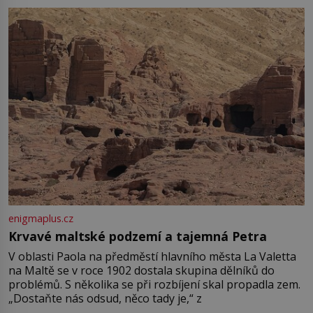
enigmaplus.cz
Krvavé maltské podzemí a tajemná Petra
V oblasti Paola na předměstí hlavního města La Valetta
na Maltě se v roce 1902 dostala skupina dělníků do
problémů. S několika se při rozbíjení skal propadla zem.
„Dostaňte nás odsud, něco tady je,“ z