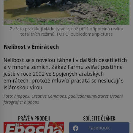
Zvířata praktikují vládu tyranie, což příliš připomíná realitu
totalitních režimů. FOTO: publicdomainpictures
Nelibost v Emirátech
Nelibost se s novelou táhne i v dalších desetiletích
a v mnoha zemích. Zákaz Farmu zvířat postihne
ještě v roce 2002 ve Spojených arabských
emirátech, protože mluvící prasata se neslučují s
islámskou vírou.
Foto: hippopx, Creative Commons, publicdomainpictures Úvodní
fotografie: hippopx
PRÁVĚ V PRODEJI
SDÍLEJTE ČLÁNEK
Facebook