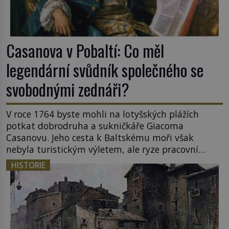
Casanova v Pobaltí: Co měl
legendární svůdník společného se
svobodnými zednáři?
V roce 1764 byste mohli na lotyšských plážích
potkat dobrodruha a sukničkáře Giacoma
Casanovu. Jeho cesta k Baltskému moři však
nebyla turistickým výletem, ale ryze pracovní
cestou se zištnými úmysly. Jaký cíl Casanova
HISTORIE
sledoval, když se například procházel uličkami
lotyšské Rigy? Casanova v Pobaltí kontaktoval
tamní zednářské lóže. Nebyl v této oblasti žádným
nováčkem, protože do zednářské […]