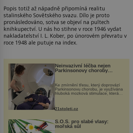
Popis totiž až nápadně připomíná realitu
stalinského Sovětského svazu. Dílo je proto
pronásledováno, sotva se objeví na pultech
knihkupectví. U nás ho stihne v roce 1946 vydat
nakladatelství I. L. Kober, po únorovém převratu v
roce 1948 ale putuje na index.
Neinvazivní léčba nejen
Parkinsonovy choroby
pomocí ultrazvukové
„helmy“
Ke zmírnění třesu, který doprovází
Parkinsonovu chorobu, je využívána
hluboká mozková stimulace, která
však vyžaduje vysoce invazivní
zákrok. Ultrazvuk zase není vhodný
k dostatečně přesnému zacílení ...
21stoleti.cz
S.O.S. pro slabé vlasy:
mořská sůl