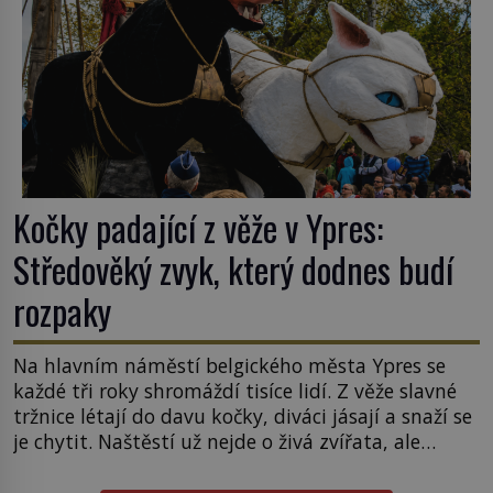
Kočky padající z věže v Ypres:
Středověký zvyk, který dodnes budí
rozpaky
Na hlavním náměstí belgického města Ypres se
každé tři roky shromáždí tisíce lidí. Z věže slavné
tržnice létají do davu kočky, diváci jásají a snaží se
je chytit. Naštěstí už nejde o živá zvířata, ale
jenom o plyšové suvenýry. Kdysi to ale bylo jinak.
Tato veselá podívaná připomíná jeden z