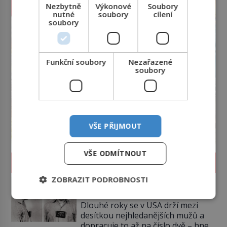
Nezbytně
Výkonové
Soubory
nutné
soubory
cílení
soubory
Funkční soubory
Nezařazené
soubory
VŠE PŘIJMOUT
VŠE ODMÍTNOUT
SVĚT ZLOČINU
ZOBRAZIT PODROBNOSTI
James Whitey Bulger: Práskač,
co šel po práskačích
Dlouhé roky se v USA drží mezi
desítkou nejhledanějších mužů a
dopracuje to až na číslo dvě – hned