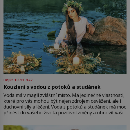
Vezme do ruky dřevěnou
nejsemsama.cz
Kouzlení s vodou z potoků a studánek
Voda má v magii zvláštní místo. Má jedinečné vlastnosti,
které pro vás mohou být nejen zdrojem osvěžení, ale i
duchovní síly a léčení. Voda z potoků a studánek má moc
přinést do vašeho života pozitivní změny a obnovit vaši
energii. Využitím těchto přírodních zdrojů v magii
můžete obohatit své rituály a přinést do svého života
větší harmonii a klid. Je důležité