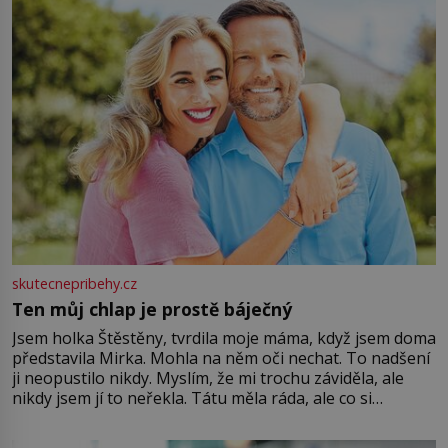
skutecnepribehy.cz
Ten můj chlap je prostě báječný
Jsem holka Štěstěny, tvrdila moje máma, když jsem doma
představila Mirka. Mohla na něm oči nechat. To nadšení
ji neopustilo nikdy. Myslím, že mi trochu záviděla, ale
nikdy jsem jí to neřekla. Tátu měla ráda, ale co si
pamatuji, tak jsme s Mirkem byli zamilovaní mnohem víc.
Jsme spolu moc rádi Tehdy byla jiná doba, když