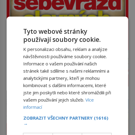
Tyto webové stránky
používají soubory cookie.
K personalizaci obsahu, reklam a analýze
návštěvnosti používáme soubory cookie.
Informace o vašem používání našich
stránek také sdílíme s našimi reklamními a
analytickými partnery, kteří je mohou
PROLISTOVAT ČASOPIS
kombinovat s dalšími informacemi, které
jste jim poskytli nebo které shromáždili při
reklama
vašem používání jejich služeb.
Více
informací
ZOBRAZIT VŠECHNY PARTNERY
(1616)
→