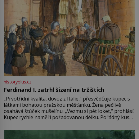
historyplus.cz
Ferdinand I. zatrhl šizení na tržištích
„Prvotřídní kvalita, dovoz z Itálie,“ přesvědčuje kupec s
látkami bohatou pražskou měšťanku. Žena pečlivě
osahává štůček mušelínu. „Vezmu si pět loket,“ prohlásí.
Kupec rychle naměří požadovanou délku. Pořádný kus
mu přitom zůstane za prsty… „Na šaty ho bude málo,
milostpaní. Stačí jenom na sukni,“ zhodnotí švadlena
množství růžového mušelínu. „Ošidili vás, podívejte.“