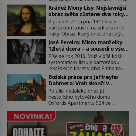
po Usámovi bin Ládinovi (1957–
Krádež Mony Lisy: Nejslavnější
2011). To je James „Whitey“ Bulger
obraz světa zůstane dva roky
(1929–2018) viněný ze spoluúčasti
nezvěstný
V pondělí 21. srpna 1911 visí v
na 19 vraždách, vydírání a lichvy. A
pařížském Louvru na zdi prázdné
samozřejmě, krom toho je ještě
háky. Obraz, který dnes zná celý
drogový dealer, který neváhá
svět, je pryč. Zpočátku si nikdo
odstranit z cesty všechny práskače,
José Pereira: Místo manželky
nemyslí, že jde o krádež.
zatímco […]
12letá dcera – a sousedi o všem
Zaměstnanci jsou přesvědčeni, že
vědí!
Píše se rok 2010. Muž v bílé košili
Mona Lisa je jen v restaurátorské
systematicky listuje kartotékou
dílně nebo u fotografa. Když se
lékařských karet v obci Pinheiro
ukáže pravda, propukne jeden z
ležící asi 20 kilometrů od farmy s
největších honů na zloděje v […]
Božská práce pro Jeffreyho
podivínským majitelem. Něco tu
Dahmera: Vrah skončí v
nesedí. Ledaže… Ledaže by ta
tratolišti krve ve vězeňských
Po ulici nedaleko dnes již
mladá dívka z farmy byla ne
umývárnách
nestojícího bytového domu
manželkou, ale dcerou – a všechny
Oxfords Apartments 924 ve
ty děti byly zplozené v incestu. Na
wisconsinském Milwaukee se
sociálním odboru jednoho z […]
potácí zcela zmatený 14letý
Konerak Sinthasomphone. Když ho
zastaví policejní hlídka, ochable jí
nadiktuje adresu „jeho kamaráda“.