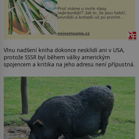
Proč máme u moře vlasy
nejkrásnější? Jak to, že jsou hebčí,
pevnější a bohatší už po prvním
vykoupání? Protože sůl obsažená v
mořské vodě má blahodárný vliv.
Nejen na tělo a pokožku, ale i na
nejsemsama.cz
vlasy. ...
Vlnu nadšení kniha dokonce nesklidí ani v USA,
protože SSSR byl během války americkým
spojencem a kritika na jeho adresu není přípustná.