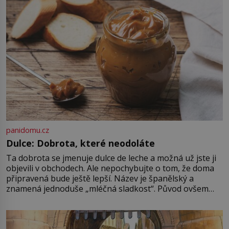
zastáncem stoicismu, učení, […]
panidomu.cz
Dulce: Dobrota, které neodoláte
Ta dobrota se jmenuje dulce de leche a možná už jste ji
objevili v obchodech. Ale nepochybujte o tom, že doma
připravená bude ještě lepší. Název je španělský a
znamená jednoduše „mléčná sladkost“. Původ ovšem
není úplně jednoznačný, o autorství této receptury se
pře hned několik latinskoamerických zemí a k tomu
Francie, kde se traduje,