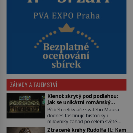
ZÁHADY A TAJEMSTVÍ
Klenot skrytý pod podlahou:
Jak se unikátní románský
poklad dostal do zapadlého
Příběh relikviáře svatého Maura
Bečova?
dodnes fascinuje historiky i
milovníky záhad po celém světě.
Tato románská zlatnická památka
Ztracené knihy Rudolfa II.: Kam