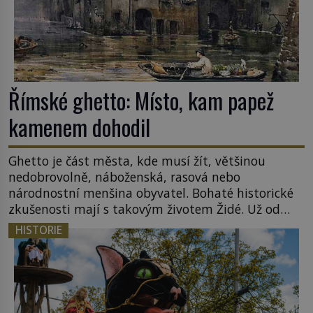
Římské ghetto: Místo, kam papež
kamenem dohodil
Ghetto je část města, kde musí žít, většinou
nedobrovolně, náboženská, rasová nebo
národnostní menšina obyvatel. Bohaté historické
zkušenosti mají s takovým životem Židé. Už od
středověku jsou totiž v každou chvíli nuceni v
HISTORIE
nějakém žít. Mezi ty nejslavnější patří i římské
ghetto založené v roce 1555. Pokud jde o vztah
k Židům, nemá se Řím čím chlubit. […]