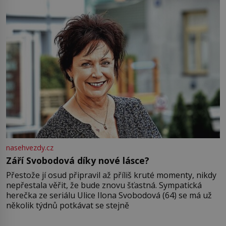
nasehvezdy.cz
Září Svobodová díky nové lásce?
Přestože jí osud připravil až příliš kruté momenty, nikdy
nepřestala věřit, že bude znovu šťastná. Sympatická
herečka ze seriálu Ulice Ilona Svobodová (64) se má už
několik týdnů potkávat se stejně