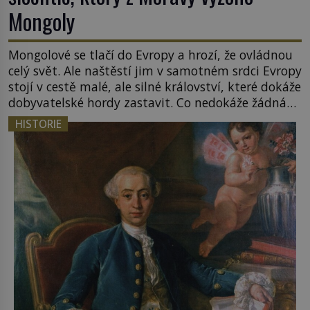
Mongoly
Mongolové se tlačí do Evropy a hrozí, že ovládnou
celý svět. Ale naštěstí jim v samotném srdci Evropy
stojí v cestě malé, ale silné království, které dokáže
dobyvatelské hordy zastavit. Co nedokáže žádná
z asijských říší, co nedokážou Němci – to dokáže
HISTORIE
český král. Nebo že by ne? Mongolové od roku 1223
postupují podél Kaspického a Azovského moře, […]