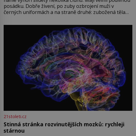
posádku. Dobře živení, po zuby ozbrojení muži v
černých uniformách a na straně druhé: zubožená těla
oblečená v chatrných vězeňských hadrech. Co tato
přízračná scéna znamená? Je jaro roku 1945, druhá
světová válka se chýlí ke konci. Jezero Stolpsee
21stoleti.cz
Stinná stránka rozvinutějších mozků: rychleji
stárnou