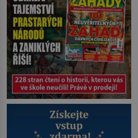
Strážníci ho dopraví zpět do
udaného bytu. Oním „kamarádem“
je ovšem jeden z nejslavnějších
vrahů, Jeffrey Dahmer (1960–1994).
Je 27. května 1991. […]