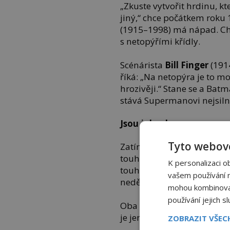
„Zkuste vytvořit hrdinu, 
jiný,“ chce počátkem roku 1
(1915–1998) má nápad. Ch
s netopýřími křídly.
Scénárista
Bill Finger
(191
říká: „Na netopýra je to 
hrozivěji.“ Stane se a Bat
stává Supermanovi nejsiln
Jsou jako den a noc
Tyto webové
Zatímco Superman je tak
touhou páchat dobré skutk
K personalizaci o
touhou po pomstě. Je temn
vašem používání na
nedělá problém padouchy z
mohou kombinovat 
používání jejich s
Oba sice bojují proti zločin
je jen otázkou času než se
ZOBRAZIT VŠE