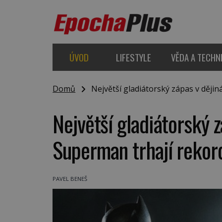
ÚVOD
LIFESTYLE
VĚDA A TECHN
Domů
Největší gladiátorský zápas v dějin
Největší gladiátorský 
Superman trhají rekor
PAVEL BENEŠ