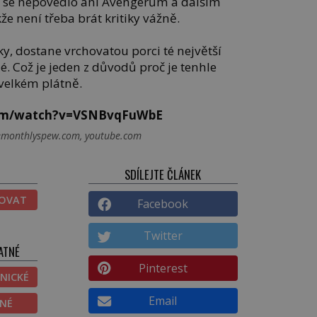
o se nepovedlo ani Avengerům a dalším
 není třeba brát kritiky vážně.
y, dostane vrchovatou porci té největší
. Což je jeden z důvodů proč je tenhle
 velkém plátně.
com/watch?v=VSNBvqFuWbE
hemonthlyspew.com, youtube.com
SDÍLEJTE ČLÁNEK
TOVAT
Facebook
Twitter
ATNÉ
Pinterest
NICKÉ
Email
ĚNÉ