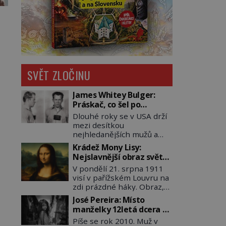
SVĚT ZLOČINU
James Whitey Bulger:
Práskač, co šel po
práskačích
Dlouhé roky se v USA drží
mezi desítkou
nejhledanějších mužů a
dopracuje to až na číslo
Krádež Mony Lisy:
dvě – hned po Usámovi bin
Nejslavnější obraz světa
Ládinovi (1957–2011). To je
zůstane dva roky
V pondělí 21. srpna 1911
James „Whitey“ Bulger
nezvěstný
visí v pařížském Louvru na
(1929–2018) viněný ze
zdi prázdné háky. Obraz,
spoluúčasti na 19
který dnes zná celý svět, je
vraždách, vydírání a lichvy.
José Pereira: Místo
pryč. Zpočátku si nikdo
A samozřejmě, krom toho
manželky 12letá dcera –
nemyslí, že jde o krádež.
je ještě drogový dealer,
a sousedi o všem vědí!
Píše se rok 2010. Muž v
Zaměstnanci jsou
který neváhá odstranit z