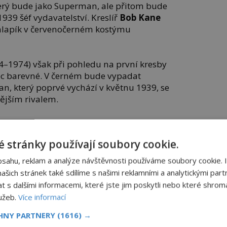
který bude jako Superman, ale přitom bude
939 šéf vydavatelství. Kreslíř
Bob Kane
lapík v červenočerném kostýmu
4–1974) však při pohledu na první kresby
moc barevné. V černém bude vypadat
man, který poprvé vychází v květnu 1939, se
ějším rivalem.
 stránky používají soubory cookie.
ový mimozemský Mirek Dušín posedlý
y, Batman je člověk posedlý sžíravou
bsahu, reklam a analýze návštěvnosti používáme soubory cookie. 
ější, drsnější a zpočátku mu dokonce
šich stránek také sdílíme s našimi reklamními a analytickými partn
abíjet a mrzačit.
s dalšími informacemi, které jste jim poskytli nebo které shromá
lužeb.
Více informací
u, ale jejich přístup je natolik odlišný, že
 pokusí dát si vzájemně přes hubu.
CHNY PARTNERY
(1616) →