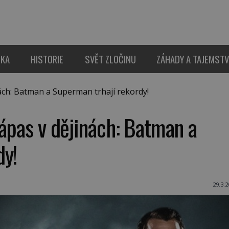
IKA
HISTORIE
SVĚT ZLOČINU
ZÁHADY A TAJEMSTV
ách: Batman a Superman trhají rekordy!
zápas v dějinách: Batman a
dy!
29.3.2