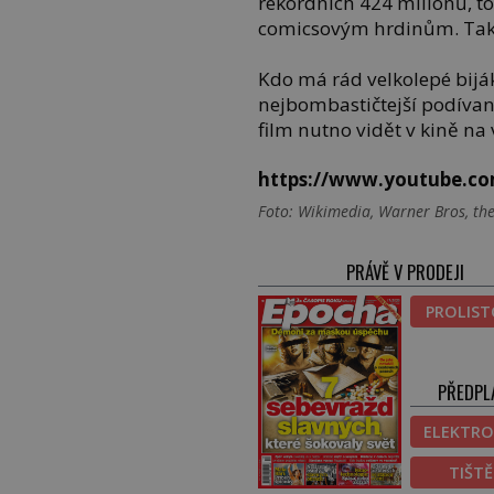
rekordních 424 milionů, t
comicsovým hrdinům. Takže
Kdo má rád velkolepé biják
nejbombastičtejší podívané
film nutno vidět v kině na
https://www.youtube.
Foto: Wikimedia, Warner Bros, t
PRÁVĚ V PRODEJI
PROLIS
PŘEDPL
ELEKTRO
TIŠT