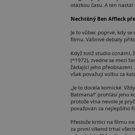
otázkou času. A ten nastal 
Nechtěný Ben Affleck pře
Je to vůbec poprvé, kdy s
filmu. Vášnivé debaty při
Když totiž studio oznámí,
(*1972), zvedne se mezi fa
žádající jeho přeobsazení. P
však považují volbu za kat
„Je to docela komické. Vžd
Batmana!“ prohlásí jeho ko
protože vlna nevole je pry
považován za nejlepšího 
Přestože kritici na filmu n
za první víkend trhal všech