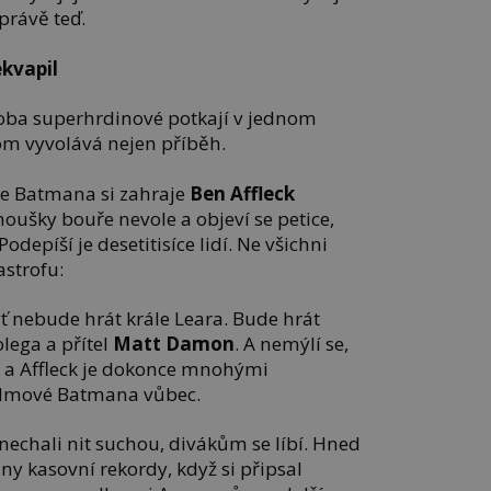
právě teď.
kvapil
e oba superhrdinové potkají v jednom
tom vyvolává nejen příběh.
 že Batmana si zahraje
Ben Affleck
noušky bouře nevole a objeví se petice,
odepíší je desetitisíce lidí. Ne všichni
astrofu:
yť nebude hrát krále Leara. Bude hrát
lega a přítel
Matt Damon
. A nemýlí se,
č a Affleck je dokonce mnohými
filmové Batmana vůbec.
enechali nit suchou, divákům se líbí. Hned
ny kasovní rekordy, když si připsal