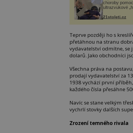
choroby pomoc
ultrazvukové „
21stoleti.cz
Teprve později ho s kresl
přetáhnou na stranu dobra 
vydavatelství odmítne, se 
dolarů. Jako obchodníci js
Všechna práva na postavu, 
prodají vydavatelství za 13
1938 vychází první příběh,
každého čísla přesáhne 50
Navíc se stane velkým tře
vychrlí stovky dalších sup
Zrození temného rivala