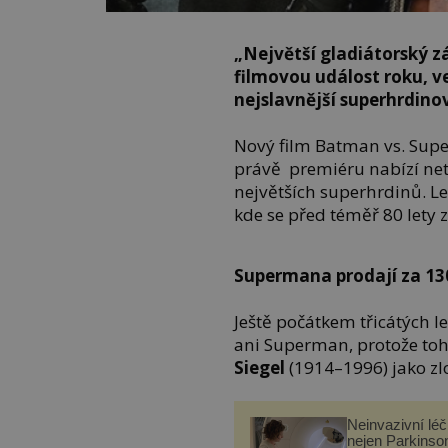
„Největší gladiátorský zá
filmovou událost roku, ve
nejslavnější superhrdino
Nový film Batman vs. Supe
právě premiéru nabízí ne
největších superhrdinů. Le
kde se před téměř 80 lety z
Supermana prodají za 13
Ještě počátkem třicátých l
ani Superman, protože to
Siegel
(1914–1996) jako zl
Neinvazivní lé
nejen Parkinso