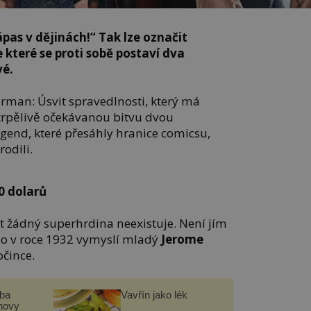
pas v dějinách!“ Tak lze označit
 které se proti sobě postaví dva
vé.
rman: Úsvit spravedlnosti, který má
trpělivě očekávanou bitvu dvou
gend, které přesáhly hranice comicsu,
rodili.
0 dolarů
et žádný superhrdina neexistuje. Není jím
ho v roce 1932 vymyslí mladý
Jerome
očince.
čba
Vavřín jako lék
novy