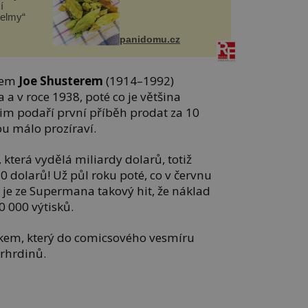
í
helmy“
panidomu.cz
ířem
Joe Shusterem
(1914–1992)
a v roce 1938, poté co je většina
jim podaří první příběh prodat za 10
ou málo prozíraví.
která vydělá miliardy dolarů, totiž
0 dolarů! Už půl roku poté, co v červnu
 je ze Supermana takový hit, že náklad
0 000 výtisků.
skem, který do comicsového vesmíru
erhrdinů.