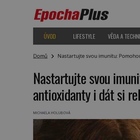
ÚVOD
LIFESTYLE
VĚDA A TECHN
Domů
Nastartujte svou imunitu: Pomohou ší
Nastartujte svou imuni
antioxidanty i dát si re
MICHAELA HOLUBOVÁ