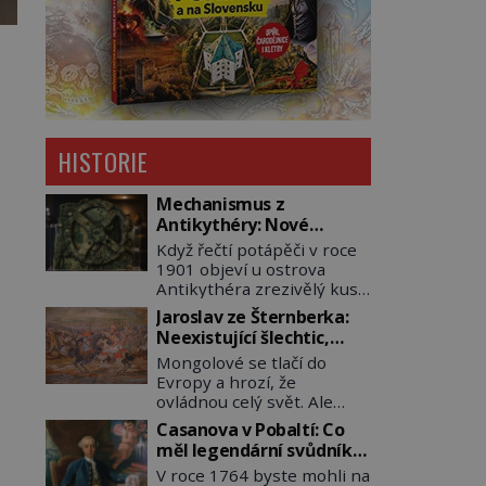
HISTORIE
Mechanismus z
Antikythéry: Nové
výzkumy odhalují další
Když řečtí potápěči v roce
překvapení o starověkém
1901 objeví u ostrova
počítači
Antikythéra zrezivělý kus
bronzu, nikdo netuší, že
Jaroslav ze Šternberka:
drží v rukou jeden z
Neexistující šlechtic,
nejúžasnějších vynálezů
který z Moravy vyžene
Mongolové se tlačí do
starověku. Až moderní
Mongoly
Evropy a hrozí, že
rentgenové tomografy
ovládnou celý svět. Ale
odhalí desítky ozubených
naštěstí jim v samotném
kol ukrytých uvnitř.
Casanova v Pobaltí: Co
srdci Evropy stojí v cestě
Mechanismus z
měl legendární svůdník
malé, ale silné království,
Antikythéry je dnes
společného se
V roce 1764 byste mohli na
které dokáže dobyvatelské
považován za nejstarší