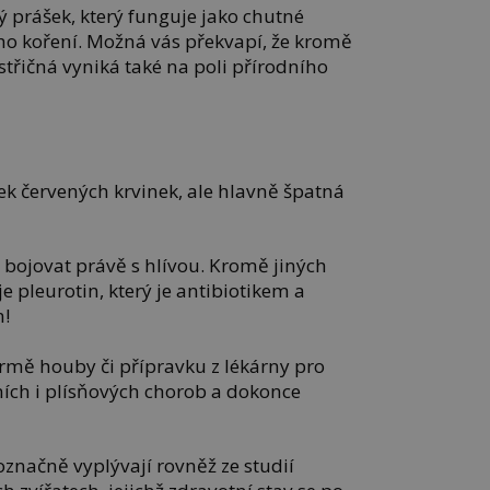
ý prášek, který funguje jako chutné
 koření. Možná vás překvapí, že kromě
třičná vyniká také na poli přírodního
ek červených krvinek, ale hlavně špatná
 bojovat právě s hlívou. Kromě jiných
 pleurotin, který je antibiotikem a
m!
 formě houby či přípravku z lékárny pro
ních i plísňových chorob a dokonce
označně vyplývají rovněž ze studií