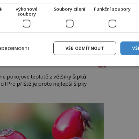
ánila
slavná kabelka
é
Výkonové
Soubory cílení
Funkční soubory
soubory
epochalnisvet.cz
OUŤ
Měkké na dotek,
krásné na pohled
ODROBNOSTI
VŠE ODMÍTNOUT
VŠ
ach.cz
rezidenceonline.cz
žné pokojové teplotě z většiny šípků
i! Pro příště je proto nejlepší šípky