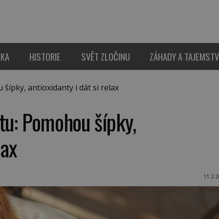
IKA
HISTORIE
SVĚT ZLOČINU
ZÁHADY A TAJEMSTV
pky, antioxidanty i dát si relax
tu: Pomohou šípky,
lax
11.2.2