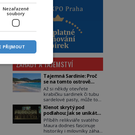
Nezařazené
soubory
E PŘIJMOUT
ZÁHADY A TAJEMSTVÍ
Tajemná Sardinie: Proč
se na tomto ostrově
nedoporučuje pytlovat
Až si někdy otevřete
„mořské brambory“?
krabičku sardinek či tubu
sardelové pasty, může to
být i lehké pozvání na
Klenot skrytý pod
cestu do srdce
podlahou: Jak se unikátní
Středozemního moře, na
románský poklad dostal
Příběh relikviáře svatého
ostrov hrdých Sardů.
do zapadlého Bečova?
Maura dodnes fascinuje
Věděli jste, že to byl právě
historiky i milovníky záhad
italský ostrov Sardinie,