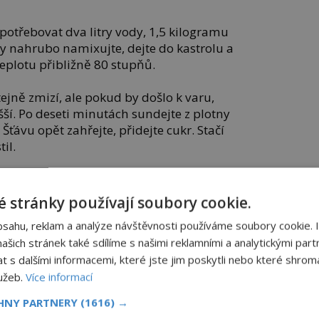
potřebovat dva litry vody, 1,5 kilogramu
ky nahrubo namixujte, dejte do kastrolu a
teplotu přibližně 80 stupňů.
ejně zmizí, ale pokud by došlo k varu,
ší. Po deseti minutách sundejte z plotny
 Šťávu opět zahřejte, přidejte cukr. Stačí
til.
řátých sklenic, přidejte do každé lžíci
 stránky používají soubory cookie.
bsahu, reklam a analýze návštěvnosti používáme soubory cookie. 
šených šípků? Tak to pro vás máme špatnou
ce nejobvyklejší metodou, ale vitaminu C
šich stránek také sdílíme s našimi reklamními a analytickými partn
 50 procent „céčka“!
s dalšími informacemi, které jste jim poskytli nebo které shromá
lužeb.
Více informací
ály se
První sluchátka
CHNY PARTNERY
(1616) →
před
Hermés inspirovala