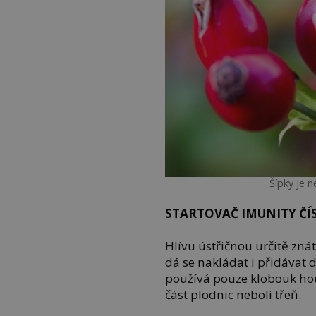
Šípky je n
STARTOVAČ IMUNITY ČÍSL
Hlívu ústřičnou určitě zná
dá se nakládat i přidávat 
používá pouze klobouk hou
část plodnic neboli třeň.