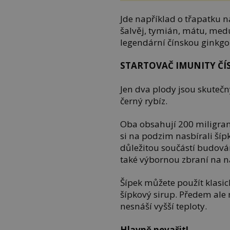
Jde například o třapatku 
šalvěj, tymián, mátu, med
legendární čínskou ginkgo
STARTOVAČ IMUNITY ČÍSL
Jen dva plody jsou skuteč
černý rybíz.
Oba obsahují 200 miligra
si na podzim nasbírali šíp
důležitou součástí budová
také výbornou zbraní na na
Šípek můžete použít klasi
šípkový sirup. Předem ale 
nesnáší vyšší teploty.
Hlavně nevařit!