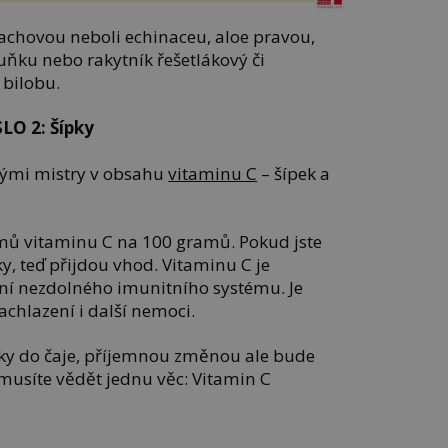
nachovou neboli echinaceu, aloe pravou,
uňku nebo rakytník řešetlákový či
 bilobu.
O 2: Šípky
nými mistry v obsahu
vitaminu C
– šípek a
mů vitaminu C na 100 gramů. Pokud jste
ky, teď přijdou vhod. Vitaminu C je
ní nezdolného imunitního systému. Je
chlazení i další nemoci.
cky do čaje, příjemnou změnou ale bude
musíte vědět jednu věc: Vitamin C