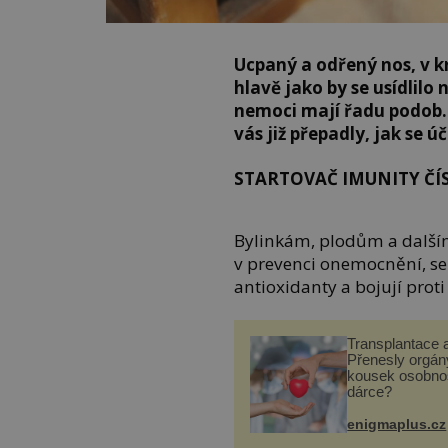
Ucpaný a odřený nos, v k
hlavě jako by se usídlilo
nemoci mají řadu podob. 
vás již přepadly, jak se ú
STARTOVAČ IMUNITY ČÍSL
Bylinkám, plodům a dalším
v prevenci onemocnění, se
antioxidanty a bojují pr
Transplantace 
Přenesly orgány
kousek osobnos
dárce?
enigmaplus.cz