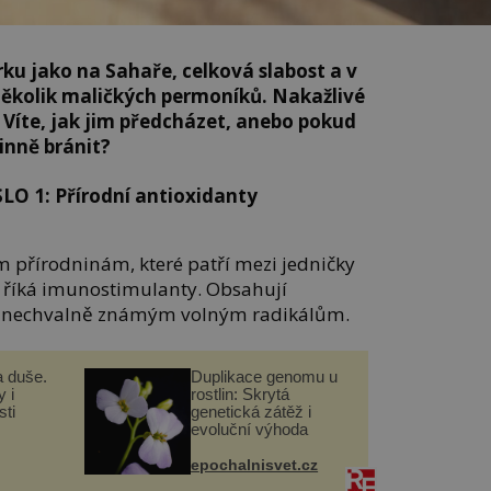
rku jako na Sahaře, celková slabost a v
 několik maličkých permoníků. Nakažlivé
Víte, jak jim předcházet, anebo pokud
činně bránit?
O 1: Přírodní antioxidanty
 přírodninám, které patří mezi jedničky
 říká imunostimulanty. Obsahují
oti nechvalně známým volným radikálům.
a duše.
Duplikace genomu u
 i
rostlin: Skrytá
ti
genetická zátěž i
evoluční výhoda
epochalnisvet.cz