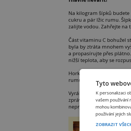
Na kilogram šípků budete 
cukru a pár lžic rumu. Šíp
zalijte vodou. Zahřejte na 
Část vitaminu C bohužel st
byla by ztráta mnohem vyš
a propasírujte přes plátno.
nižší teplota, aby se rozpus
Horký sirup lijte do předeh
rumu a uložte do chladu.
Tyto webové
K personalizaci o
Vyráběli jste sirup ze su
zprávu. Sušení je u nás si
vašem používání na
neprospívá. Přicházejí až o
mohou kombinovat 
používání jejich s
Utržený kus sk
ZOBRAZIT VŠE
zastavil těsně 