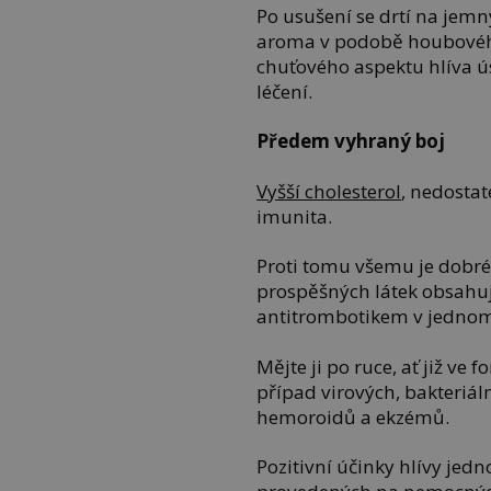
Po usušení se drtí na jemn
aroma v podobě houbového
chuťového aspektu hlíva ús
léčení.
Předem vyhraný boj
Vyšší cholesterol
, nedostat
imunita.
Proti tomu všemu je dobré
prospěšných látek obsahuje
antitrombotikem v jedno
Mějte ji po ruce, ať již ve
případ virových, bakteriál
hemoroidů a ekzémů.
Pozitivní účinky hlívy jedn