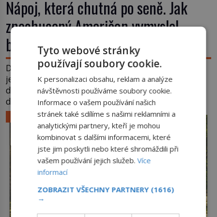
Nápoj, která chutná po seně. Jak
znechucený Američan vymyslel
brčko
Tyto webové stránky
používají soubory cookie.
Dnes je brčko naprostou samozřejmostí. Jenže
ještě v 19. století lidé upíjejí limonády i koktejly
K personalizaci obsahu, reklam a analýze
dutými stébly žita nebo žitné slámy. Fungují sice
návštěvnosti používáme soubory cookie.
dobře, mají ale jednu nepříjemnou vlastnost po
Informace o vašem používání našich
chvíli se rozmáčejí a nápoji dodávají travnatou
stránek také sdílíme s našimi reklamními a
LIFESTYLE
příchuť. Právě tahle drobná nepříjemnost přivede
analytickými partnery, kteří je mohou
amerického výrobce cigaretových náustků k
kombinovat s dalšími informacemi, které
nápadu, který změní způsob pití po celém […]
jste jim poskytli nebo které shromáždili při
vašem používání jejich služeb.
Více
informací
ZOBRAZIT VŠECHNY PARTNERY
(1616)
→