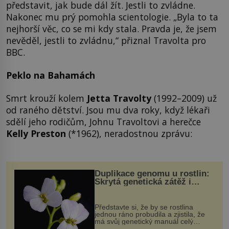
představit, jak bude dál žít. Jestli to zvládne.
Nakonec mu prý pomohla scientologie. „Byla to ta
nejhorší věc, co se mi kdy stala. Pravda je, že jsem
nevěděl, jestli to zvládnu,“ přiznal Travolta pro
BBC.
Peklo na Bahamách
Smrt krouží kolem
Jetta Travolty
(1992–2009) už
od raného dětství. Jsou mu dva roky, když lékaři
sdělí jeho rodičům, Johnu Travoltovi a herečce
Kelly Preston
(*1962), neradostnou zprávu:
Duplikace genomu u rostlin:
Skrytá genetická zátěž i
evoluční výhoda
Představte si, že by se rostlina
jednou ráno probudila a zjistila, že
má svůj genetický manuál celý
dvakrát. Přesně to se občas v