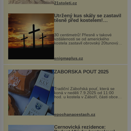
nohou, a způsobuje bole...
21stoleti.cz
Utržený kus skály se zastavil
těsně před kostelem!
Ochránila ho boží síla?
30 centimetrů! Přesně v takové
vzdálenosti se od amerického
kostela zastavil obrovský 20tunový
balvan, který se v květnu 2014
nečekaně odtrhl od nedaleké skály
při její demolici. Podle místních stojí
enigmaplus.cz
...
ZÁBOŘSKÁ POUŤ 2025
Tradiční Zábořská pouť, která se
koná v neděli 7.9.2025 od 11:00
hod. u kostela v Záboří, části obce
Kly u Mělníka. V programu naleznete
komentovanou prohlídku kostela,
dobovou hudbu, řemesla, atrakce...
epochanacestach.cz
Černovická rezidence: