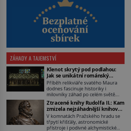
ZÁHADY A TAJEMSTVÍ
Klenot skrytý pod podlahou:
Jak se unikátní románský
poklad dostal do zapadlého
Příběh relikviáře svatého Maura
Bečova?
dodnes fascinuje historiky i
milovníky záhad po celém světě.
Tato románská zlatnická památka
Ztracené knihy Rudolfa II.: Kam
ze 13. století je po českých
zmizela nejzáhadnější knihovna
korunovačních klenotech druhým
Evropy?
V komnatách Pražského hradu se
nejcennějším movitým majetkem v
třpytí křišťály, astronomické
České republice. Přestože byl
přístroje i podivné alchymistické
klenot v roce 1985 po dramatickém