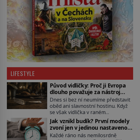
LIFESTYLE
Původ vidličky: Proč ji Evropa
dlouho považuje za nástroj
samotného satana?
Dnes si bez ní neumíme představit
oběd ani slavnostní hostinu. Když
se však vidlička v raném
středověku objevuje na evropských
Jak vznikl budík? První modely
stolech, vzbuzuje pohoršení,
zvoní jen v jedinou nastavenou
posměch i strach. Mnozí duchovní ji
hodinu
Každé ráno nás nemilosrdně
označují za projev pýchy a