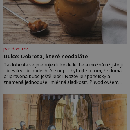
panidomu.cz
Dulce: Dobrota, které neodoláte
Ta dobrota se jmenuje dulce de leche a možná už jste ji
objevili v obchodech. Ale nepochybujte o tom, že doma
připravená bude ještě lepší. Název je španělský a
znamená jednoduše „mléčná sladkost“. Původ ovšem
není úplně jednoznačný, o autorství této receptury se
pře hned několik latinskoamerických zemí a k tomu
Francie, kde se traduje,