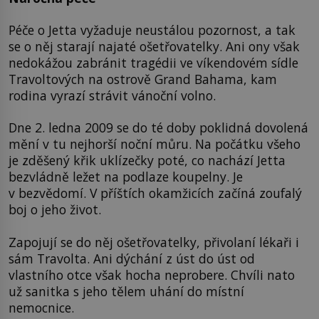
Péče o Jetta vyžaduje neustálou pozornost, a tak
se o něj starají najaté ošetřovatelky. Ani ony však
nedokážou zabránit tragédii ve víkendovém sídle
Travoltových na ostrově Grand Bahama, kam
rodina vyrazí strávit vánoční volno.
Dne 2. ledna 2009 se do té doby poklidná dovolená
mění v tu nejhorší noční můru. Na počátku všeho
je zděšený křik uklízečky poté, co nachází Jetta
bezvládně ležet na podlaze koupelny. Je
v bezvědomí. V příštích okamžicích začíná zoufalý
boj o jeho život.
Zapojují se do něj ošetřovatelky, přivolaní lékaři i
sám Travolta. Ani dýchání z úst do úst od
vlastního otce však hocha neprobere. Chvíli nato
už sanitka s jeho tělem uhání do místní
nemocnice.