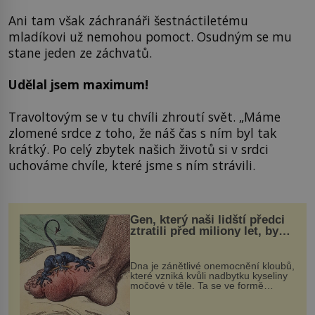
Ani tam však záchranáři šestnáctiletému
mladíkovi už nemohou pomoct. Osudným se mu
stane jeden ze záchvatů.
Udělal jsem maximum!
Travoltovým se v tu chvíli zhroutí svět. „Máme
zlomené srdce z toho, že náš čas s ním byl tak
krátký. Po celý zbytek našich životů si v srdci
uchováme chvíle, které jsme s ním strávili.
Gen, který naši lidští předci
ztratili před miliony let, by
mohl pomoci s léčbou
„nemoci králů“
Dna je zánětlivé onemocnění kloubů,
které vzniká kvůli nadbytku kyseliny
močové v těle. Ta se ve formě
krystalků ukládá v blízkosti kloubů,
nejčastěji přitom postihuje palce na