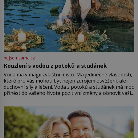
nejsemsama.cz
Kouzlení s vodou z potoků a studánek
Voda má v magii zvláštní místo. Má jedinečné vlastnosti,
které pro vás mohou být nejen zdrojem osvěžení, ale i
duchovní síly a léčení. Voda z potoků a studánek má moc
přinést do vašeho života pozitivní změny a obnovit vaši
energii. Využitím těchto přírodních zdrojů v magii
můžete obohatit své rituály a přinést do svého života
větší harmonii a klid. Je důležité