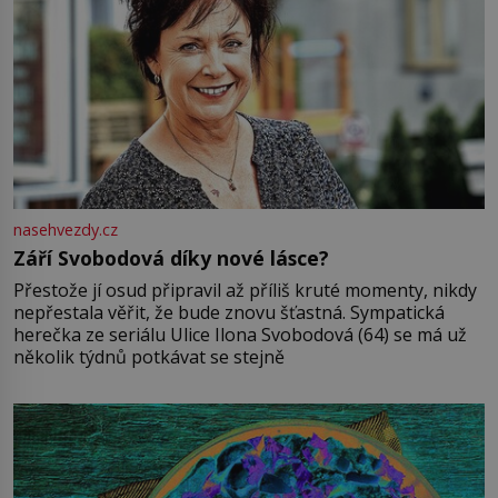
nasehvezdy.cz
Září Svobodová díky nové lásce?
Přestože jí osud připravil až příliš kruté momenty, nikdy
nepřestala věřit, že bude znovu šťastná. Sympatická
herečka ze seriálu Ulice Ilona Svobodová (64) se má už
několik týdnů potkávat se stejně