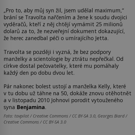
„Pro to, aby můj syn žil, jsem udělal maximum,“
brání se Travolta nařčením a žene k soudu dvojici
vyděračů, kteří z něj chtějí vymámit 25 milionů
dolarů za to, že nezveřejní dokument dokazující,
že herec zanedbal péči o umírajícího Jetta.
Travolta se později i vyzná, že bez podpory
manželky a scientologie by ztrátu nepřečkal. Od
církve dostal pečovatelky, které mu pomáhaly
každý den po dobu dvou let.
Pár nakonec bolest ustojí a manželka Kelly, které
v tu dobu už táhne na 50, dokáže znovu otěhotnět
a v listopadu 2010 Johnovi porodit vytouženého
syna
Benjamina
.
Foto: tovpilot / Creative Commons / CC BY-SA 3.0, Georges Biard /
Creative Commons / CC BY-SA 3.0