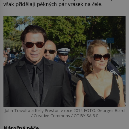
však přidělají pěkných pár vrásek na čele.
John Travolta a Kelly Preston v roce 2014 FOTO: Georges Biard
/ Creative Commons / CC BY-SA 3.0
Náročná péče