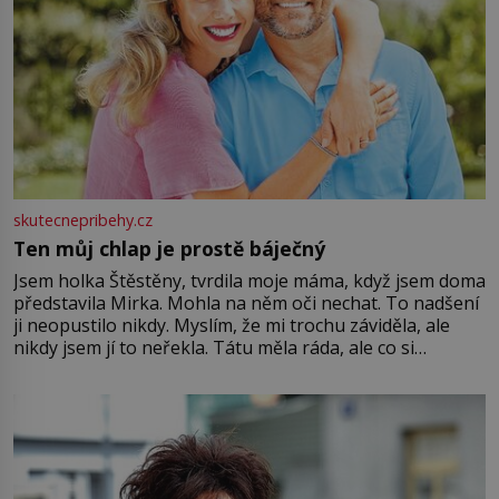
skutecnepribehy.cz
Ten můj chlap je prostě báječný
Jsem holka Štěstěny, tvrdila moje máma, když jsem doma
představila Mirka. Mohla na něm oči nechat. To nadšení
ji neopustilo nikdy. Myslím, že mi trochu záviděla, ale
nikdy jsem jí to neřekla. Tátu měla ráda, ale co si
pamatuji, tak jsme s Mirkem byli zamilovaní mnohem víc.
Jsme spolu moc rádi Tehdy byla jiná doba, když