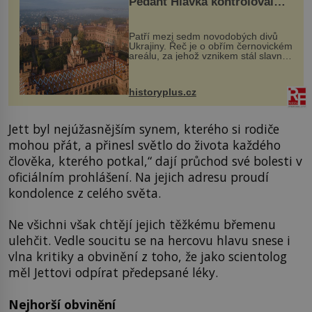
Pedant Hlávka kontroloval
každou cihlu
Patří mezi sedm novodobých divů
Ukrajiny. Řeč je o obřím černovickém
areálu, za jehož vznikem stál slavný
český architekt Josef Hlávka. Ten si
na něm dal mimořádně záležet. Jeho
stavební plány by při ...
historyplus.cz
Jett byl nejúžasnějším synem, kterého si rodiče
mohou přát, a přinesl světlo do života každého
člověka, kterého potkal,“ dají průchod své bolesti v
oficiálním prohlášení. Na jejich adresu proudí
kondolence z celého světa.
Ne všichni však chtějí jejich těžkému břemenu
ulehčit. Vedle soucitu se na hercovu hlavu snese i
vlna kritiky a obvinění z toho, že jako scientolog
měl Jettovi odpírat předepsané léky.
Nejhorší obvinění