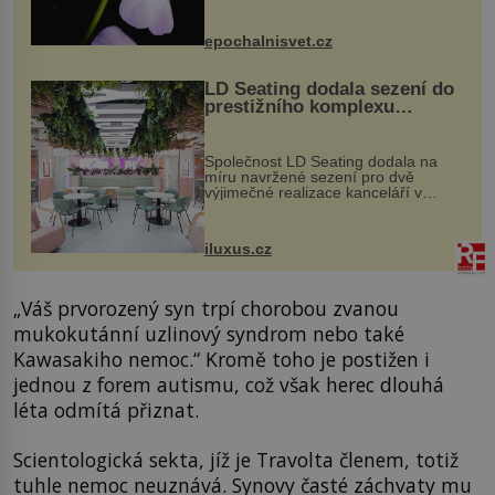
přírodě stane – a podle nového
výzkumu to může být pro druhy
epochalnisvet.cz
vstupenka...
LD Seating dodala sezení do
prestižního komplexu
MediaCityUK v Salfordu
Společnost LD Seating dodala na
míru navržené sezení pro dvě
výjimečné realizace kanceláří v
areálu MediaCityUK v anglickém
Salfordu – konkrétně do budov Blue
Tower a Orange Tower. Komplex
iluxus.cz
budov Media...
„Váš prvorozený syn trpí chorobou zvanou
mukokutánní uzlinový syndrom nebo také
Kawasakiho nemoc.“ Kromě toho je postižen i
jednou z forem autismu, což však herec dlouhá
léta odmítá přiznat.
Scientologická sekta, jíž je Travolta členem, totiž
tuhle nemoc neuznává. Synovy časté záchvaty mu