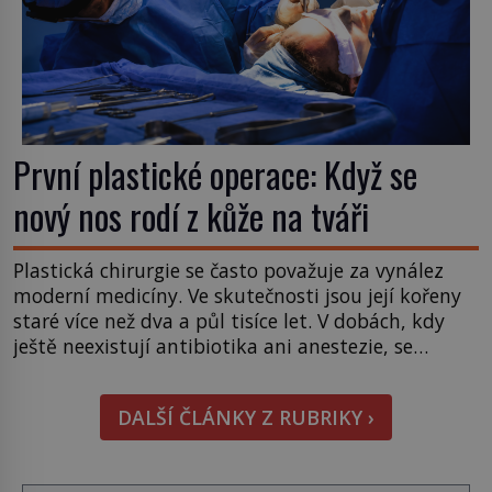
První plastické operace: Když se
nový nos rodí z kůže na tváři
Plastická chirurgie se často považuje za vynález
moderní medicíny. Ve skutečnosti jsou její kořeny
staré více než dva a půl tisíce let. V dobách, kdy
ještě neexistují antibiotika ani anestezie, se
odvážní lékaři pokoušejí vracet lidem tváře
znetvořené válkou, tresty nebo nehodami. Jejich
DALŠÍ ČLÁNKY Z RUBRIKY ›
metody jsou překvapivě promyšlené a některé
principy používají chirurgové dodnes. Úplně první
[…]