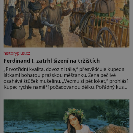
historyplus.cz
Ferdinand I. zatrhl šizení na tržištích
„Prvotřídní kvalita, dovoz z Itálie,“ přesvědčuje kupec s
látkami bohatou pražskou měšťanku. Žena pečlivě
osahává štůček mušelínu. „Vezmu si pět loket,“ prohlásí.
Kupec rychle naměří požadovanou délku. Pořádný kus
mu přitom zůstane za prsty… „Na šaty ho bude málo,
milostpaní. Stačí jenom na sukni,“ zhodnotí švadlena
množství růžového mušelínu. „Ošidili vás, podívejte.“
Vezme do ruky dřevěnou