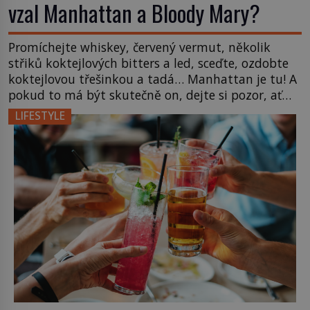
vzal Manhattan a Bloody Mary?
Promíchejte whiskey, červený vermut, několik
střiků koktejlových bitters a led, sceďte, ozdobte
koktejlovou třešinkou a tadá… Manhattan je tu! A
pokud to má být skutečně on, dejte si pozor, ať
místo klasické americké rye whiskey či klidně
LIFESTYLE
bourbonu nepoužijete skotskou whisku. Co se
stane? Inu, koktejl bude stále skvělý, ale už to
nebude Manhattan ale […]