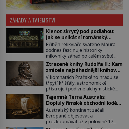
ZÁHADY A TAJEMSTVÍ
Klenot skrytý pod podlahou:
Jak se unikátní románský
poklad dostal do zapadlého
Příběh relikviáře svatého Maura
Bečova?
dodnes fascinuje historiky i
milovníky záhad po celém světě.
Tato románská zlatnická památka
Ztracené knihy Rudolfa II.: Kam
ze 13. století je po českých
zmizela nejzáhadnější knihovna
korunovačních klenotech druhým
Evropy?
V komnatách Pražského hradu se
nejcennějším movitým majetkem v
třpytí křišťály, astronomické
České republice. Přestože byl
přístroje i podivné alchymistické
klenot v roce 1985 po dramatickém
rukopisy. Císař Rudolf II.
pátrání kriminalistů úspěšně
Tajemná Terra Australis:
shromažďuje vše, co souvisí s
nalezen, jeho minulost stále
Dopluly římské obchodní lodě
tajemstvím přírody, hvězd i
obestírá hustá mlha. Otázky, jak
až do Austrálie?
Australský kontinent začali
lidského poznání. Jenže po jeho
přesně se tato […]
Evropané objevovat a
smrti se jeho slavné sbírky začínají
prozkoumávat až v polovině 17.
rozpadat a část z nich mizí navždy.
století. Existuje však možnost, že