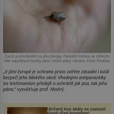
Časté je především na jihu Evropy. Parazité mohou ve zvířecím
těle napadnout buňky jater, mízní uzliny i slezinu. Foto: Pixabay
„V jižní Evropě je ochrana proto zvířete zásadní i kvůli
bezpečí jeho lidského okolí. Vhodnými antiparazitiky
lze leishmanióze předejít a ochránit jak psa, tak jeho
pána,“
vysvětluje prof. Modrý.
Utržený kus skály se zastavil
těsně před kostelem!