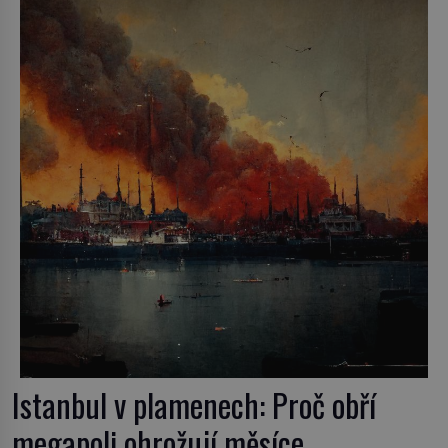
konkrétní vodní lokalitu oblíbil už dávno před
vámi. Říká se jim bioindikátory […]
Istanbul v plamenech: Proč obří
megapoli ohrožují měsíce