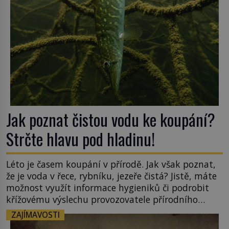
Jak poznat čistou vodu ke koupání?
Strčte hlavu pod hladinu!
Léto je časem koupání v přírodě. Jak však poznat,
že je voda v řece, rybníku, jezeře čistá? Jistě, máte
možnost využít informace hygieniků či podrobit
křížovému výslechu provozovatele přírodního
koupaliště. Existuje ale ještě jiná alternativa. Jaká?
ZAJÍMAVOSTI
Podívat se pod hladinu a zjistit, kdo si onu