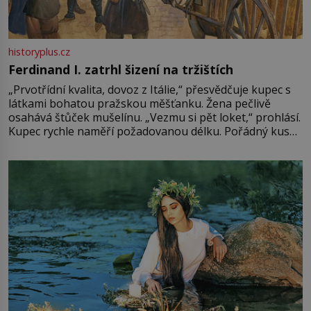
historyplus.cz
Ferdinand I. zatrhl šizení na tržištích
„Prvotřídní kvalita, dovoz z Itálie,“ přesvědčuje kupec s
látkami bohatou pražskou měšťanku. Žena pečlivě
osahává štůček mušelínu. „Vezmu si pět loket,“ prohlásí.
Kupec rychle naměří požadovanou délku. Pořádný kus
mu přitom zůstane za prsty… „Na šaty ho bude málo,
milostpaní. Stačí jenom na sukni,“ zhodnotí švadlena
množství růžového mušelínu. „Ošidili vás, podívejte.“
Vezme do ruky dřevěnou