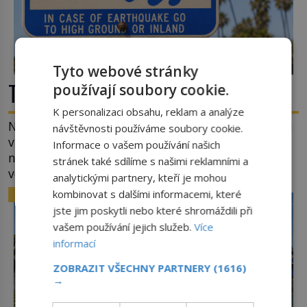
Tyto webové stránky
Tsunami: Když voda udeří pěstí!
používají soubory cookie.
K personalizaci obsahu, reklam a analýze
Nejprve špetka školometské teorie. Výraz tsunami
návštěvnosti používáme soubory cookie.
vznikl spojením japonských slov tsu (přístav) a
Informace o vašem používání našich
nami (vlna). Jedná se o dlouhou vlnu, která je na
stránek také sdílíme s našimi reklamními a
volném moři takřka nepostřehnutelná. Ačkoli je
analytickými partnery, kteří je mohou
vlnová délka tsunami i 300 kilometrů, výška vlny
kombinovat s dalšími informacemi, které
ZAJÍMAVOSTI
na volném moři je maximálně 1,5 metru. Máme se
jste jim poskytli nebo které shromáždili při
podobné obří vlny obávat i v Evropě? Vznik
vašem používání jejich služeb.
Více
tsunami si […]
informací
ZOBRAZIT VŠECHNY PARTNERY
(1616)
→