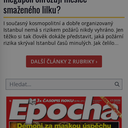
smaženého lilku?
I současný kosmopolitní a dobře organizovaný
Istanbul nemá s rizikem požárů nikdy vyhráno. Jen
těžko si tak člověk dokáže představit, jaká požární
rizika skrýval Istanbul časů minulých. Jak čelilo
město v minulosti potenciální ohnivé katastrofě a
proč jsou zde stále tolik obávány měsíce
DALŠÍ ČLÁNKY Z RUBRIKY ›
smaženého lilku? První hasičský sbor se
v Istanbulu objevuje v roce 1714 a […]