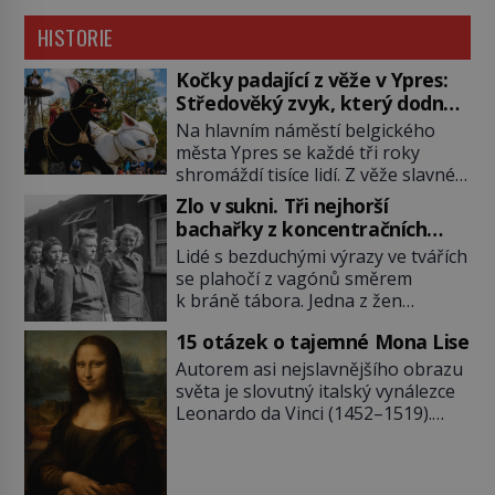
HISTORIE
Kočky padající z věže v Ypres:
Středověký zvyk, který dodnes
budí rozpaky
Na hlavním náměstí belgického
města Ypres se každé tři roky
shromáždí tisíce lidí. Z věže slavné
tržnice létají do davu kočky, diváci
Zlo v sukni. Tři nejhorší
jásají a snaží se je chytit. Naštěstí
bachařky z koncentračních
už nejde o živá zvířata, ale jenom o
táborů
Lidé s bezduchými výrazy ve tvářích
plyšové suvenýry. Kdysi to ale bylo
se plahočí z vagónů směrem
jinak. Tato veselá podívaná
k bráně tábora. Jedna z žen
připomíná jeden z nejpodivnějších
pohlédne přímo na dozorkyni a
a zároveň nejkrutějších zvyků […]
15 otázek o tajemné Mona Lise
jejich oči se setkají. Místo soucitu
však přichází gesto, které
Autorem asi nejslavnějšího obrazu
nebožačku posílá rovnou do
světa je slovutný italský vynálezce
plynové komory. Jména jako Rudolf
Leonardo da Vinci (1452–1519).
Höss (1901–1947), Josef Mengele
Jenže jeho nevinně usmívající dámu
(1911–1979) či Heinrich Himmler
obklopují otazníky, na některé
(1900–1945) zná každý, o koho se
historici odpověď objeví, jiné