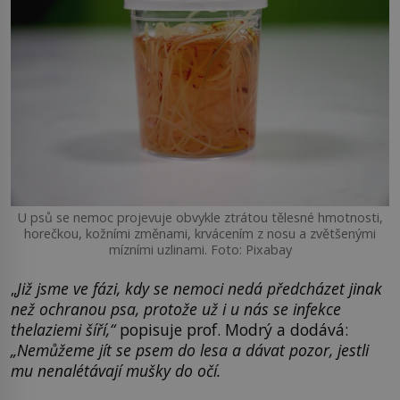
U psů se nemoc projevuje obvykle ztrátou tělesné hmotnosti,
horečkou, kožními změnami, krvácením z nosu a zvětšenými
mízními uzlinami. Foto: Pixabay
„
Již jsme ve fázi, kdy se nemoci nedá předcházet jinak
než ochranou psa, protože už i u nás se infekce
thelaziemi šíří,“
popisuje prof. Modrý a dodává:
„Nemůžeme jít se psem do lesa a dávat pozor, jestli
mu nenalétávají mušky do očí.