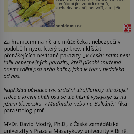
i umělci si jím zdobili skráně,
kuchařky bez něj neuvaří, a to ještě
nevíte, že bobkový list může výrazně
zmírnit některé naše neduhy.
Obsahuje v malém množství ně...
panidomu.cz
Za hranicemi na ně ale může čekat nebezpečí v
podobě hmyzu, který saje krev, i klíšťat
přenášejících nevítané parazity.
„V Česku zatím není
tolik nebezpečných parazitů, kteří působí smrtelná
onemocnění psa nebo kočky, jako je tomu nedaleko
od nás.
Například původce tzv. srdeční dirofilariózy ohrožující
srdce a krevní oběh psa se ale běžně vyskytuje už na
jižním Slovensku, v Maďarsku nebo na Balkáně,“
říká
parazitolog prof.
MVDr. David Modrý, Ph.D., z České zemědělské
univerzity v Praze a Masarykovy univerzity v Brně.