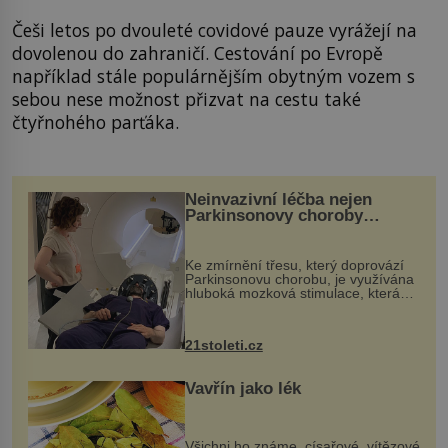
Češi letos po dvouleté covidové pauze vyrážejí na
dovolenou do zahraničí. Cestování po Evropě
například stále populárnějším obytným vozem s
sebou nese možnost přizvat na cestu také
čtyřnohého parťáka.
Neinvazivní léčba nejen
Parkinsonovy choroby
pomocí ultrazvukové
„helmy“
Ke zmírnění třesu, který doprovází
Parkinsonovu chorobu, je využívána
hluboká mozková stimulace, která
však vyžaduje vysoce invazivní
zákrok. Ultrazvuk zase není vhodný
k dostatečně přesnému zacílení ...
21stoleti.cz
Vavřín jako lék
Všichni ho známe, císařové, vítězové