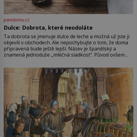
panidomu.cz
Dulce: Dobrota, které neodoláte
Ta dobrota se jmenuje dulce de leche a možná už jste ji
objevili v obchodech. Ale nepochybujte o tom, že doma
připravená bude ještě lepší. Název je španělský a
znamená jednoduše „mléčná sladkost“. Původ ovšem
není úplně jednoznačný, o autorství této receptury se
pře hned několik latinskoamerických zemí a k tomu
Francie, kde se traduje,