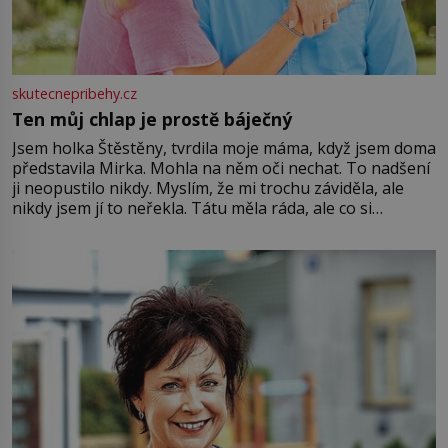
skutecnepribehy.cz
Ten můj chlap je prostě báječný
Jsem holka Štěstěny, tvrdila moje máma, když jsem doma
představila Mirka. Mohla na něm oči nechat. To nadšení
ji neopustilo nikdy. Myslím, že mi trochu záviděla, ale
nikdy jsem jí to neřekla. Tátu měla ráda, ale co si
pamatuji, tak jsme s Mirkem byli zamilovaní mnohem víc.
Jsme spolu moc rádi Tehdy byla jiná doba, když