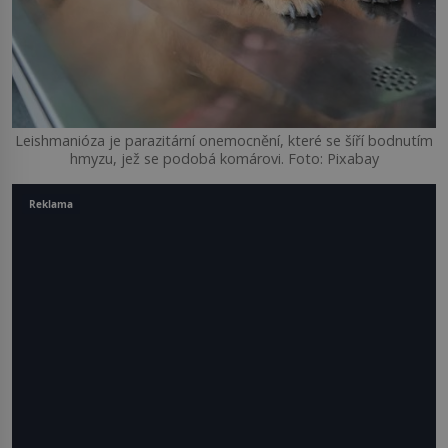
Leishmanióza je parazitární onemocnění, které se šíří bodnutím
hmyzu, jež se podobá komárovi. Foto: Pixabay
Reklama