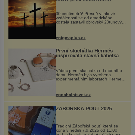
Ochránila ho boží síla?
30 centimetrů! Přesně v takové
vzdálenosti se od amerického
kostela zastavil obrovský 20tunový
balvan, který se v květnu 2014
nečekaně odtrhl od nedaleké skály
při její demolici. Podle místních stojí
enigmaplus.cz
...
První sluchátka Hermés
inspirovala slavná kabelka
Vůbec první sluchátka od módního
domu Hermès byla vyrobena
experimentálním laboratoří Hermès
Ateliers Horizons. Elegantní gadget
si vyžádal dva roky vývoje a chlubí
se ručně šitou hovězí kůží a
epochalnisvet.cz
kovový...
ZÁBOŘSKÁ POUŤ 2025
Tradiční Zábořská pouť, která se
koná v neděli 7.9.2025 od 11:00
hod. u kostela v Záboří, části obce