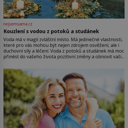
nejsemsama.cz
Kouzlení s vodou z potoků a studánek
Voda má v magii zvláštní místo. Má jedinečné vlastnosti,
které pro vás mohou být nejen zdrojem osvěžení, ale i
duchovní síly a léčení. Voda z potoků a studánek má moc
přinést do vašeho života pozitivní změny a obnovit vaši
energii. Využitím těchto přírodních zdrojů v magii
můžete obohatit své rituály a přinést do svého života
větší harmonii a klid. Je důležité