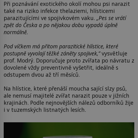
Při poznávání exotického okolí mohou psi narazit
také na riziko infekce thelaziemi, hlísticemi
parazitujícími ve spojivkovém vaku.
„Pes se vrátí
zpět do Česka a po nějakou dobu vypadá úplně
normálně.
Pod víčkem má přitom parazitické hlístice, které
postupně vyvolají těžké záněty spojivek,“
vysvětluje
prof. Modrý. Doporučuje proto zvířata po návratu z
dovolené vždy preventivně vyšetřit, ideálně s
odstupem dvou až tří měsíců.
Na hlístice, které přenáší moucha sající slzy psů,
ale nemusí majitelé zvířat narazit pouze v jižních
krajinách. Podle nejnovějších nálezů odborníků žije
i v tuzemských listnatých lesích.