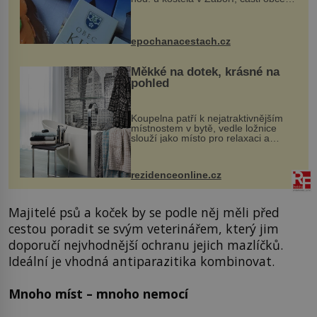
Kly u Mělníka. V programu naleznete
komentovanou prohlídku kostela,
dobovou hudbu, řemesla, atrakce...
epochanacestach.cz
Měkké na dotek, krásné na
pohled
Koupelna patří k nejatraktivnějším
místnostem v bytě, vedle ložnice
slouží jako místo pro relaxaci a
odpočinek. Koupelnový textil –
ručníky, osušky a koberečky –
mohou jako mávnutím kouzelného
rezidenceonline.cz
proutku...
Majitelé psů a koček by se podle něj měli před
cestou poradit se svým veterinářem, který jim
doporučí nejvhodnější ochranu jejich mazlíčků.
Ideální je vhodná antiparazitika kombinovat.
Mnoho míst – mnoho nemocí