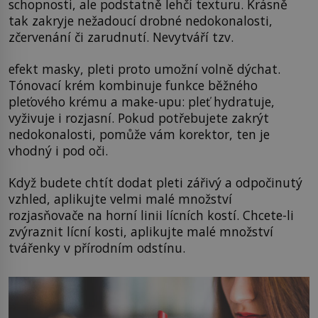
schopnosti, ale podstatně lehčí texturu. Krásně
tak zakryje nežadoucí drobné nedokonalosti,
zčervenání či zarudnutí. Nevytváří tzv.
efekt masky, pleti proto umožní volně dýchat.
Tónovací krém kombinuje funkce běžného
pleťového krému a make-upu: pleť hydratuje,
vyživuje i rozjasní. Pokud potřebujete zakrýt
nedokonalosti, pomůže vám korektor, ten je
vhodný i pod oči.
Když budete chtít dodat pleti zářivý a odpočinutý
vzhled, aplikujte velmi malé množství
rozjasňovače na horní linii lícních kostí. Chcete-li
zvýraznit lícní kosti, aplikujte malé množství
tvářenky v přírodním odstínu.