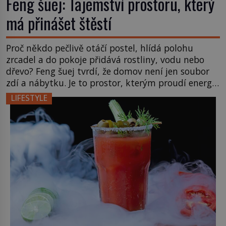
Feng šuej: Tajemství prostoru, který
má přinášet štěstí
Proč někdo pečlivě otáčí postel, hlídá polohu
zrcadel a do pokoje přidává rostliny, vodu nebo
dřevo? Feng šuej tvrdí, že domov není jen soubor
zdí a nábytku. Je to prostor, kterým proudí energie
čchi a jeho uspořádání může ovlivňovat, jak se v
LIFESTYLE
něm člověk cítí. Feng šuej má kořeny ve staré Číně
a jeho historie […]