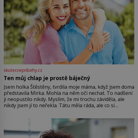
skutecnepribehy.cz
Ten můj chlap je prostě báječný
Jsem holka Štěstěny, tvrdila moje máma, když jsem doma
představila Mirka. Mohla na něm oči nechat. To nadšení
ji neopustilo nikdy. Myslím, že mi trochu záviděla, ale
nikdy jsem jí to neřekla. Tátu měla ráda, ale co si
pamatuji, tak jsme s Mirkem byli zamilovaní mnohem víc.
Jsme spolu moc rádi Tehdy byla jiná doba, když