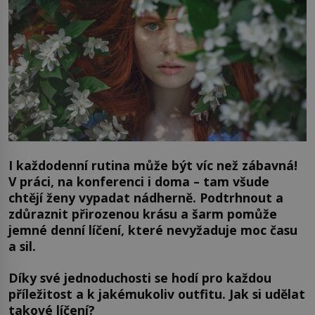
I každodenní rutina může být víc než zábavná!
V práci, na konferenci i doma – tam všude
chtějí ženy vypadat nádherně. Podtrhnout a
zdůraznit přirozenou krásu a šarm pomůže
jemné denní líčení, které nevyžaduje moc času
a sil.
Díky své jednoduchosti se hodí pro každou
příležitost a k jakémukoliv outfitu. Jak si udělat
takové líčení?