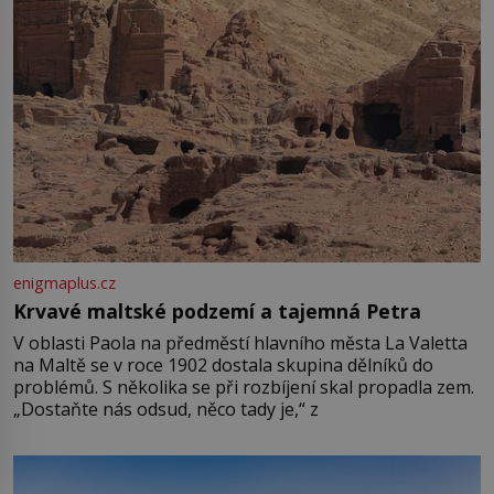
enigmaplus.cz
Krvavé maltské podzemí a tajemná Petra
V oblasti Paola na předměstí hlavního města La Valetta
na Maltě se v roce 1902 dostala skupina dělníků do
problémů. S několika se při rozbíjení skal propadla zem.
„Dostaňte nás odsud, něco tady je,“ z