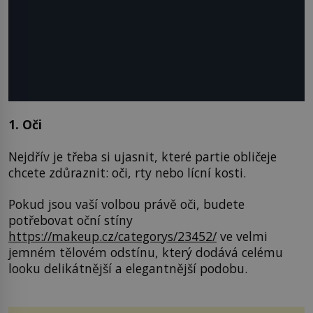
1. Oči
Nejdřív je třeba si ujasnit, které partie obličeje
chcete zdůraznit: oči, rty nebo lícní kosti.
Pokud jsou vaší volbou právě oči, budete
potřebovat oční stíny
https
://makeup.cz/categorys/23452/
ve velmi
jemném tělovém odstínu, který dodává celému
looku delikátnější a elegantnější podobu.