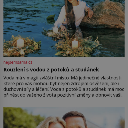
nejsemsama.cz
Kouzlení s vodou z potoků a studánek
Voda má v magii zvláštní místo. Má jedinečné vlastnosti,
které pro vás mohou být nejen zdrojem osvěžení, ale i
duchovní síly a léčení. Voda z potoků a studánek má moc
přinést do vašeho života pozitivní změny a obnovit vaši
energii. Využitím těchto přírodních zdrojů v magii
můžete obohatit své rituály a přinést do svého života
větší harmonii a klid. Je důležité