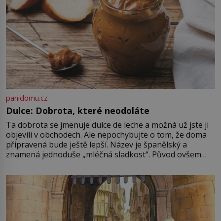
panidomu.cz
Dulce: Dobrota, které neodoláte
Ta dobrota se jmenuje dulce de leche a možná už jste ji
objevili v obchodech. Ale nepochybujte o tom, že doma
připravená bude ještě lepší. Název je španělský a
znamená jednoduše „mléčná sladkost“. Původ ovšem
není úplně jednoznačný, o autorství této receptury se
pře hned několik latinskoamerických zemí a k tomu
Francie, kde se traduje,