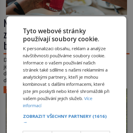
Nápoj, která chutná po seně. Jak
Tyto webové stránky
znechucený Američan vymyslel
používají soubory cookie.
brčko
K personalizaci obsahu, reklam a analýze
návštěvnosti používáme soubory cookie.
Dnes je brčko naprostou samozřejmostí. Jenže
Informace o vašem používání našich
ještě v 19. století lidé upíjejí limonády i koktejly
stránek také sdílíme s našimi reklamními a
dutými stébly žita nebo žitné slámy. Fungují sice
analytickými partnery, kteří je mohou
dobře, mají ale jednu nepříjemnou vlastnost po
kombinovat s dalšími informacemi, které
chvíli se rozmáčejí a nápoji dodávají travnatou
LIFESTYLE
jste jim poskytli nebo které shromáždili při
příchuť. Právě tahle drobná nepříjemnost přivede
vašem používání jejich služeb.
Více
amerického výrobce cigaretových náustků k
informací
nápadu, který změní způsob pití po celém […]
ZOBRAZIT VŠECHNY PARTNERY
(1616)
→