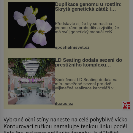
Duplikace genomu u rostlin:
Skrytá genetická zátěž i
evoluční výhoda
Představte si, že by se rostlina
jednou ráno probudila a zjistila, že
má svůj genetický manuál celý
dvakrát. Přesně to se občas v
přírodě stane – a podle nového
výzkumu to může být pro druhy
epochalnisvet.cz
vstupenka...
LD Seating dodala sezení do
prestižního komplexu
MediaCityUK v Salfordu
Společnost LD Seating dodala na
míru navržené sezení pro dvě
výjimečné realizace kanceláří v
areálu MediaCityUK v anglickém
Salfordu – konkrétně do budov Blue
Tower a Orange Tower. Komplex
iluxus.cz
budov Media...
Vybrané oční stíny naneste na celé pohyblivé víčko.
Konturovací tužkou namalujte tenkou linku podél
linie řas, nakonec aplikujte řasenku. Je důležité,