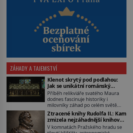
ZÁHADY A TAJEMSTVÍ
Klenot skrytý pod podlahou:
Jak se unikátní románský
poklad dostal do zapadlého
Příběh relikviáře svatého Maura
Bečova?
dodnes fascinuje historiky i
milovníky záhad po celém světě.
Tato románská zlatnická památka
Ztracené knihy Rudolfa II.: Kam
ze 13. století je po českých
zmizela nejzáhadnější knihovna
korunovačních klenotech druhým
Evropy?
V komnatách Pražského hradu se
nejcennějším movitým majetkem v
třpytí křišťály, astronomické