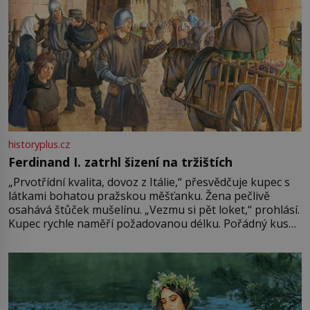
historyplus.cz
Ferdinand I. zatrhl šizení na tržištích
„Prvotřídní kvalita, dovoz z Itálie,“ přesvědčuje kupec s
látkami bohatou pražskou měšťanku. Žena pečlivě
osahává štůček mušelínu. „Vezmu si pět loket,“ prohlásí.
Kupec rychle naměří požadovanou délku. Pořádný kus
mu přitom zůstane za prsty… „Na šaty ho bude málo,
milostpaní. Stačí jenom na sukni,“ zhodnotí švadlena
množství růžového mušelínu. „Ošidili vás, podívejte.“
Vezme do ruky dřevěnou