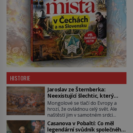
HISTORIE
Jaroslav ze Šternberka:
Neexistující šlechtic, který
z Moravy vyžene Mongoly
Mongolové se tlačí do Evropy a
hrozí, že ovládnou celý svět. Ale
naštěstí jim v samotném srdci
Evropy stojí v cestě malé, ale silné
Casanova v Pobaltí: Co měl
království, které dokáže
legendární svůdník společného
dobyvatelské hordy zastavit. Co