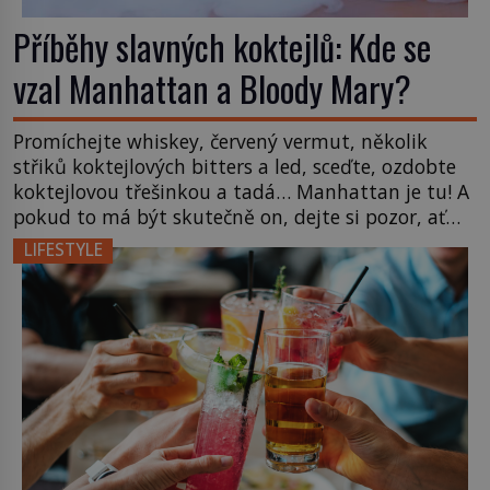
Příběhy slavných koktejlů: Kde se
vzal Manhattan a Bloody Mary?
Promíchejte whiskey, červený vermut, několik
střiků koktejlových bitters a led, sceďte, ozdobte
koktejlovou třešinkou a tadá… Manhattan je tu! A
pokud to má být skutečně on, dejte si pozor, ať
místo klasické americké rye whiskey či klidně
LIFESTYLE
bourbonu nepoužijete skotskou whisku. Co se
stane? Inu, koktejl bude stále skvělý, ale už to
nebude Manhattan ale […]