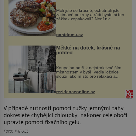
Měli jste se krásně, ochutnali jste
zajímavé pokrmy a rádi byste si ten
zážitek zopakovali? Není nic
snazšího. Pljeskavica (10 porcí)
Možná jste ji ochutnali na dovolené v
bývalé Jugoslávii, lze ji vi...
panidomu.cz
Měkké na dotek, krásné na
pohled
Koupelna patří k nejatraktivnějším
místnostem v bytě, vedle ložnice
slouží jako místo pro relaxaci a
odpočinek. Koupelnový textil –
ručníky, osušky a koberečky –
mohou jako mávnutím kouzelného
rezidenceonline.cz
proutku...
V případě nutnosti pomocí tužky jemnými tahy
dokreslete chybějící chloupky, nakonec celé obočí
upravte pomocí fixačního gelu.
Foto: PXFUEL