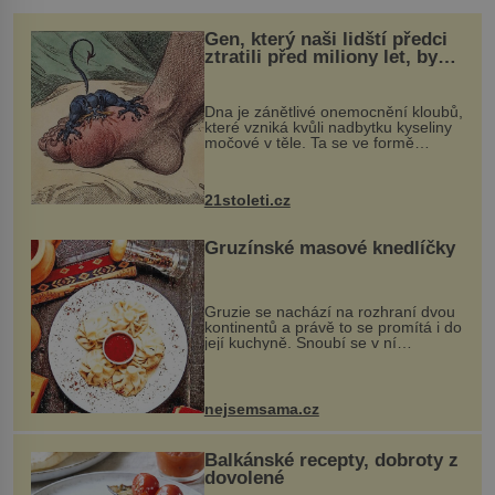
Gen, který naši lidští předci
ztratili před miliony let, by
mohl pomoci s léčbou
„nemoci králů“
Dna je zánětlivé onemocnění kloubů,
které vzniká kvůli nadbytku kyseliny
močové v těle. Ta se ve formě
krystalků ukládá v blízkosti kloubů,
nejčastěji přitom postihuje palce na
nohou, a způsobuje bole...
21stoleti.cz
Gruzínské masové knedlíčky
Gruzie se nachází na rozhraní dvou
kontinentů a právě to se promítá i do
její kuchyně. Snoubí se v ní
evropské a asijské chutě a díky tomu
vznikají rozmanité a chuťově bohaté
pokrmy, které rozhodně st...
nejsemsama.cz
Balkánské recepty, dobroty z
dovolené