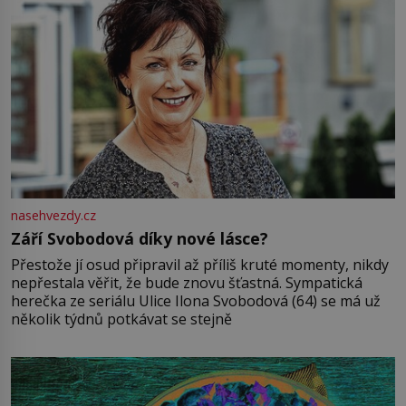
nasehvezdy.cz
Září Svobodová díky nové lásce?
Přestože jí osud připravil až příliš kruté momenty, nikdy
nepřestala věřit, že bude znovu šťastná. Sympatická
herečka ze seriálu Ulice Ilona Svobodová (64) se má už
několik týdnů potkávat se stejně