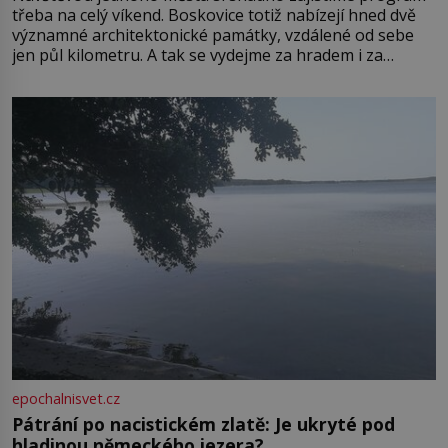
třeba na celý víkend. Boskovice totiž nabízejí hned dvě
významné architektonické památky, vzdálené od sebe
jen půl kilometru. A tak se vydejme za hradem i za
zámkem do krásné jihomoravské krajiny. Trhová osada
Boskovice na okraji Drahanské vrchoviny vznikla někdy
ve13. století, a už v roce 1313 kronikáři zaznamenali
epochalnisvet.cz
Pátrání po nacistickém zlatě: Je ukryté pod
hladinou německého jezera?