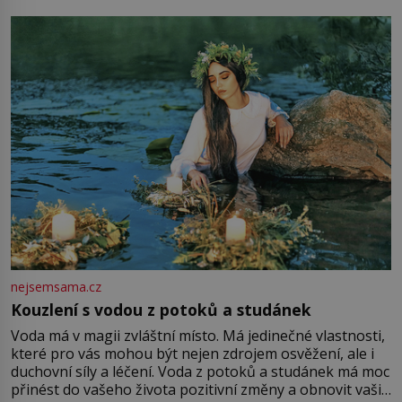
milostpaní. Stačí jenom na sukni,“ zhodnotí švadlena
množství růžového mušelínu. „Ošidili vás, podívejte.“
Vezme do ruky dřevěnou
nejsemsama.cz
Kouzlení s vodou z potoků a studánek
Voda má v magii zvláštní místo. Má jedinečné vlastnosti,
které pro vás mohou být nejen zdrojem osvěžení, ale i
duchovní síly a léčení. Voda z potoků a studánek má moc
přinést do vašeho života pozitivní změny a obnovit vaši