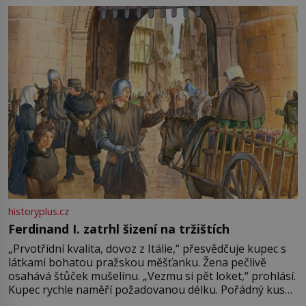
pře hned několik latinskoamerických zemí a k tomu
Francie, kde se traduje,
historyplus.cz
Ferdinand I. zatrhl šizení na tržištích
„Prvotřídní kvalita, dovoz z Itálie,“ přesvědčuje kupec s
látkami bohatou pražskou měšťanku. Žena pečlivě
osahává štůček mušelínu. „Vezmu si pět loket,“ prohlásí.
Kupec rychle naměří požadovanou délku. Pořádný kus
mu přitom zůstane za prsty… „Na šaty ho bude málo,