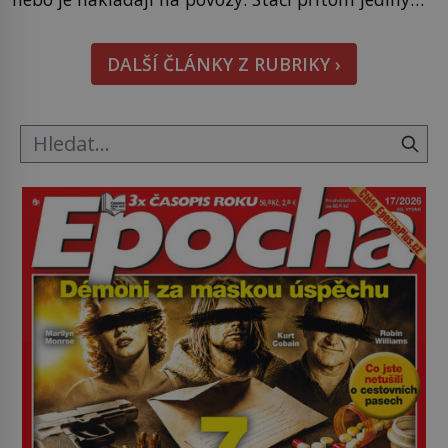
nápad, připevnit ke kufru kolečka. Jenže právě ten
nikdo dlouho nedostane. Až jednou se na letišti
DALŠÍ ČLÁNKY Z RUBRIKY ›
ozve věta, která změní […]