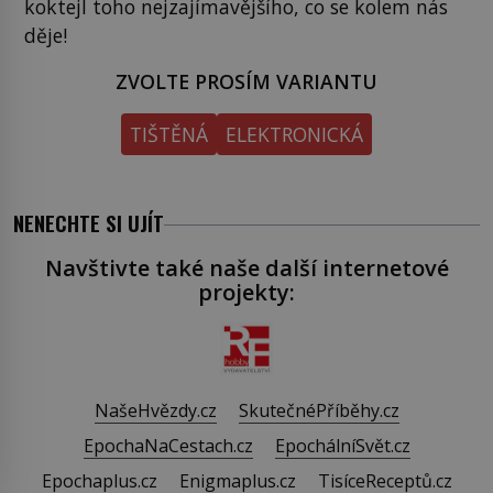
koktejl toho nejzajímavějšího, co se kolem nás
děje!
ZVOLTE PROSÍM VARIANTU
TIŠTĚNÁ
ELEKTRONICKÁ
NENECHTE SI UJÍT
Navštivte také naše další internetové
projekty:
NašeHvězdy.cz
SkutečnéPříběhy.cz
EpochaNaCestach.cz
EpochálníSvět.cz
Epochaplus.cz
Enigmaplus.cz
TisíceReceptů.cz