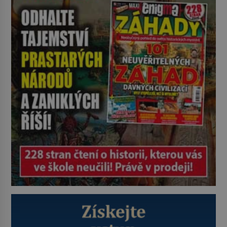
zastaví policejní hlídka, ochable jí
nadiktuje adresu „jeho kamaráda“.
Strážníci ho dopraví zpět do
udaného bytu. Oním „kamarádem“
je ovšem jeden z nejslavnějších
vrahů, Jeffrey Dahmer (1960–1994).
Je 27. května 1991. […]