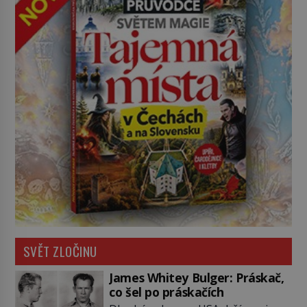
SVĚT ZLOČINU
James Whitey Bulger: Práskač,
co šel po práskačích