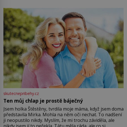
energii. Využitím těchto přírodních zdrojů v magii
můžete obohatit své rituály a přinést do svého života
větší harmonii a klid. Je důležité
skutecnepribehy.cz
Ten můj chlap je prostě báječný
Jsem holka Štěstěny, tvrdila moje máma, když jsem doma
představila Mirka. Mohla na něm oči nechat. To nadšení
ji neopustilo nikdy. Myslím, že mi trochu záviděla, ale
nikdy jsem jí to neřekla. Tátu měla ráda, ale co si