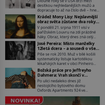
Dlouhé roky se v USA drží mezi
desítkou nejhledanějších mužů a
dopracuje to až na číslo dvě – hned
po Usámovi bin Ládinovi (1957–
Krádež Mony Lisy: Nejslavnější
2011). To je James „Whitey“ Bulger
obraz světa zůstane dva roky
(1929–2018) viněný ze spoluúčasti
nezvěstný
V pondělí 21. srpna 1911 visí v
na 19 vraždách, vydírání a lichvy. A
pařížském Louvru na zdi prázdné
samozřejmě, krom toho je ještě
háky. Obraz, který dnes zná celý
drogový dealer, který neváhá
svět, je pryč. Zpočátku si nikdo
odstranit z cesty všechny práskače,
José Pereira: Místo manželky
nemyslí, že jde o krádež.
zatímco […]
12letá dcera – a sousedi o všem
Zaměstnanci jsou přesvědčeni, že
vědí!
Píše se rok 2010. Muž v bílé košili
Mona Lisa je jen v restaurátorské
systematicky listuje kartotékou
dílně nebo u fotografa. Když se
lékařských karet v obci Pinheiro
ukáže pravda, propukne jeden z
ležící asi 20 kilometrů od farmy s
největších honů na zloděje v […]
Božská práce pro Jeffreyho
podivínským majitelem. Něco tu
Dahmera: Vrah skončí v
nesedí. Ledaže… Ledaže by ta
tratolišti krve ve vězeňských
Po ulici nedaleko dnes již
mladá dívka z farmy byla ne
umývárnách
nestojícího bytového domu
manželkou, ale dcerou – a všechny
Oxfords Apartments 924 ve
ty děti byly zplozené v incestu. Na
wisconsinském Milwaukee se
sociálním odboru jednoho z […]
potácí zcela zmatený 14letý
Konerak Sinthasomphone. Když ho