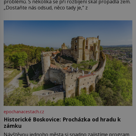
problémů. S několika se při rozbíjení skal propadla zem.
„Dostaňte nás odsud, něco tady je,“ z
epochanacestach.cz
Historické Boskovice: Procházka od hradu k
zámku
Návštěvou jednoho města si snadno zajistíme program