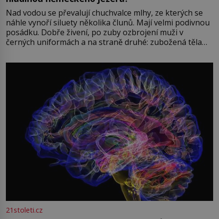
Nad vodou se převalují chuchvalce mlhy, ze kterých se
náhle vynoří siluety několika člunů. Mají velmi podivnou
posádku. Dobře živení, po zuby ozbrojení muži v
černých uniformách a na straně druhé: zubožená těla
oblečená v chatrných vězeňských hadrech. Co tato
přízračná scéna znamená? Je jaro roku 1945, druhá
světová válka se chýlí ke konci. Jezero Stolpsee
21stoleti.cz