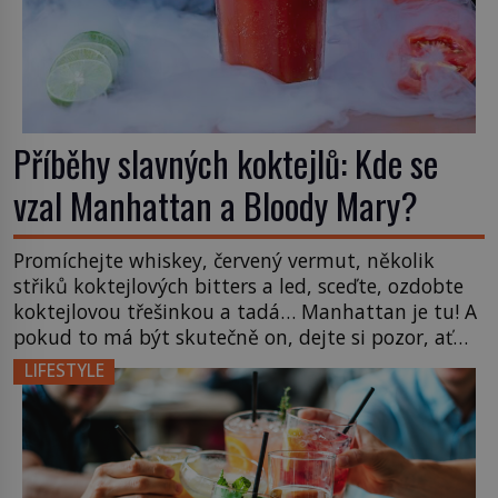
Příběhy slavných koktejlů: Kde se
vzal Manhattan a Bloody Mary?
Promíchejte whiskey, červený vermut, několik
střiků koktejlových bitters a led, sceďte, ozdobte
koktejlovou třešinkou a tadá… Manhattan je tu! A
pokud to má být skutečně on, dejte si pozor, ať
místo klasické americké rye whiskey či klidně
LIFESTYLE
bourbonu nepoužijete skotskou whisku. Co se
stane? Inu, koktejl bude stále skvělý, ale už to
nebude Manhattan ale […]