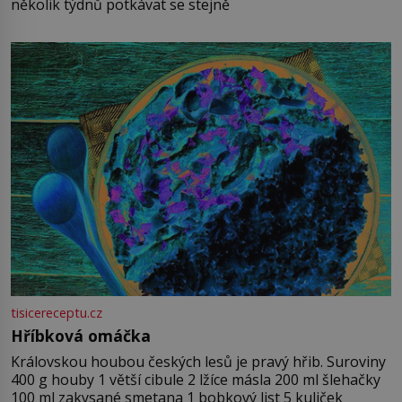
několik týdnů potkávat se stejně
tisicereceptu.cz
Hříbková omáčka
Královskou houbou českých lesů je pravý hřib. Suroviny
400 g houby 1 větší cibule 2 lžíce másla 200 ml šlehačky
100 ml zakysané smetana 1 bobkový list 5 kuliček