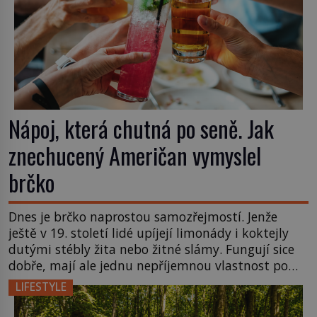
Nápoj, která chutná po seně. Jak
znechucený Američan vymyslel
brčko
Dnes je brčko naprostou samozřejmostí. Jenže
ještě v 19. století lidé upíjejí limonády i koktejly
dutými stébly žita nebo žitné slámy. Fungují sice
dobře, mají ale jednu nepříjemnou vlastnost po
chvíli se rozmáčejí a nápoji dodávají travnatou
LIFESTYLE
příchuť. Právě tahle drobná nepříjemnost přivede
amerického výrobce cigaretových náustků k