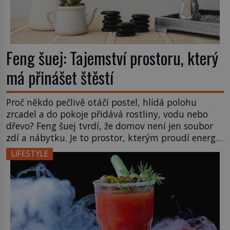
Feng šuej: Tajemství prostoru, který
má přinášet štěstí
Proč někdo pečlivě otáčí postel, hlídá polohu
zrcadel a do pokoje přidává rostliny, vodu nebo
dřevo? Feng šuej tvrdí, že domov není jen soubor
zdí a nábytku. Je to prostor, kterým proudí energie
čchi a jeho uspořádání může ovlivňovat, jak se v
LIFESTYLE
něm člověk cítí. Feng šuej má kořeny ve staré Číně
a jeho historie […]