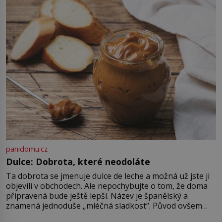
české dějiny se během jediného
dne obracejí naruby. Ani po více
než sedmi stech letech není jisté,
kdo tehdy vraždil, a právě to činí
[…]
panidomu.cz
Dulce: Dobrota, které neodoláte
Ta dobrota se jmenuje dulce de leche a možná už jste ji
objevili v obchodech. Ale nepochybujte o tom, že doma
připravená bude ještě lepší. Název je španělský a
znamená jednoduše „mléčná sladkost“. Původ ovšem
není úplně jednoznačný, o autorství této receptury se