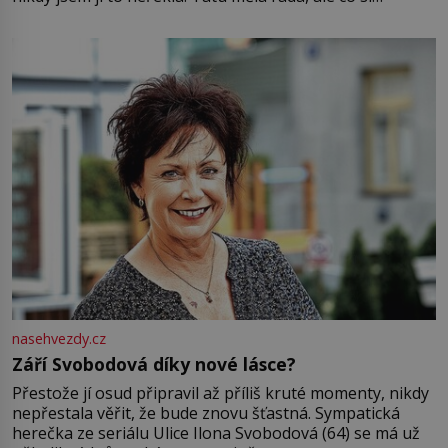
pamatuji, tak jsme s Mirkem byli zamilovaní mnohem víc.
Jsme spolu moc rádi Tehdy byla jiná doba, když
nasehvezdy.cz
Září Svobodová díky nové lásce?
Přestože jí osud připravil až příliš kruté momenty, nikdy
nepřestala věřit, že bude znovu šťastná. Sympatická
herečka ze seriálu Ulice Ilona Svobodová (64) se má už