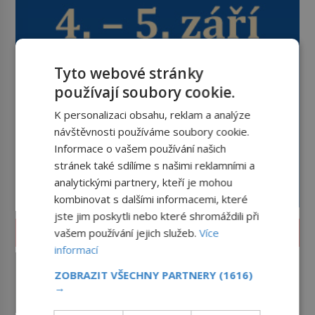
Tyto webové stránky
používají soubory cookie.
K personalizaci obsahu, reklam a analýze
návštěvnosti používáme soubory cookie.
Informace o vašem používání našich
stránek také sdílíme s našimi reklamními a
analytickými partnery, kteří je mohou
kombinovat s dalšími informacemi, které
jste jim poskytli nebo které shromáždili při
SVĚT ZLOČINU
vašem používání jejich služeb.
Více
informací
Odveta za mřížemi: 47 ran pro
Krysaře
ZOBRAZIT VŠECHNY PARTNERY
(1616)
→
Charles Howard Schmid mladší
(1942–1975) se narodí svobodné