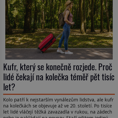
nápadu, který změní způsob pití po celém […]
Kufr, který se konečně rozjede. Proč
lidé čekají na kolečka téměř pět tisíc
let?
Kolo patří k nejstarším vynálezům lidstva, ale kufr
na kolečkách se objevuje až ve 20. století. Po tisíce
let lidé vláčejí těžká zavazadla v rukou, na zádech
nebo je nakládají na povozy. Stačí přitom jediný