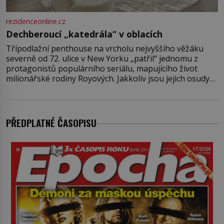
rezidenceonline.cz
Dechberoucí „katedrála“ v oblacích
Třípodlažní penthouse na vrcholu nejvyššího věžáku
severně od 72. ulice v New Yorku „patřil“ jednomu z
protagonistů populárního seriálu, mapujícího život
milionářské rodiny Royových. Jakkoliv jsou jejich osudy
fiktivní, nemovitosti, v nichž „žijí“, jsou velmi reálné.
Ohromující luxusní byt s pěti ložnicemi, čtyřmi
koupelnami a výhledem na Husdon Yards je přitom
jenom jednou z nemovitostí
PŘEDPLATNÉ ČASOPISU