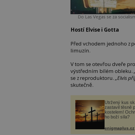
Do Las Vegas se za socialism
Hostí Elvise i Gotta
Před vchodem jednoho z po
limuzín.
V tom se otevřou dveře pro
výstředním bílém obleku.
se z reproduktoru.
„Elvis př
skutečně.
Utržený kus sk
zastavil těsně 
kostelem! Ochr
ho boží síla?
enigmaplus.cz