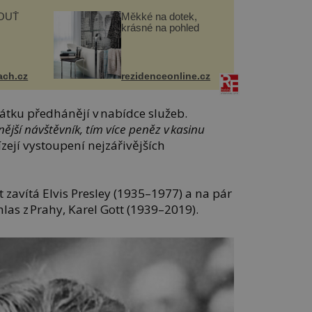
OUŤ
Měkké na dotek,
krásné na pohled
ach.cz
rezidenceonline.cz
átku předhánějí v nabídce služeb.
ější návštěvník, tím více peněz v kasinu
ejí vystoupení nejzářivějších
t zavítá Elvis Presley (1935–1977) a na pár
hlas z Prahy, Karel Gott (1939–2019).