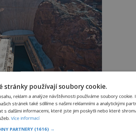
řehrady umožní rozvoj města v poušti.
 stránky používají soubory cookie.
bsahu, reklam a analýze návštěvnosti používáme soubory cookie. 
šich stránek také sdílíme s našimi reklamními a analytickými partn
ží do potem zbroceného dělníka, který do
s dalšími informacemi, které jste jim poskytli nebo které shromá
uty. Na přehradě pracují desetitisíce
lužeb.
Více informací
ky.
CHNY PARTNERY
(1616) →