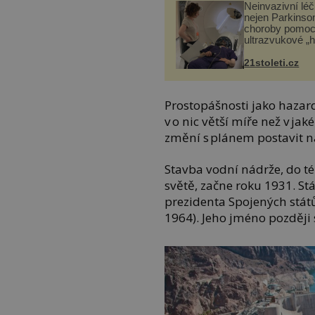
Neinvazivní lé
nejen Parkinso
choroby pomoc
ultrazvukové „
21stoleti.cz
Prostopášnosti jako hazard
v o nic větší míře než v j
změní s plánem postavit n
Stavba vodní nádrže, do t
světě, začne roku 1931. Stá
prezidenta Spojených stá
1964). Jeho jméno později 