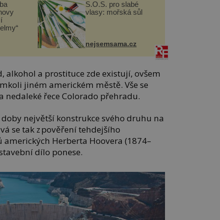
čba
S.O.S. pro slabé
novy
vlasy: mořská sůl
í
helmy“
nejsemsama.cz
, alkohol a prostituce zde existují, ovšem
akémkoli jiném americkém městě. Vše se
a nedaleké řece Colorado přehradu.
é doby největší konstrukce svého druhu na
vá se tak z pověření tehdejšího
tů amerických Herberta Hoovera (1874–
stavební dílo ponese.