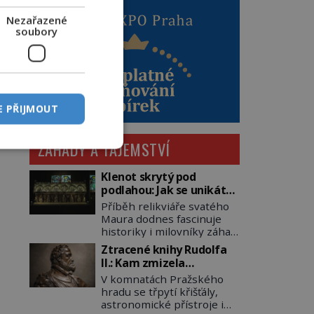
Nezařazené
soubory
E PŘIJMOUT
ZÁHADY A TAJEMSTVÍ
Klenot skrytý pod
podlahou: Jak se unikátní
románský poklad dostal
Příběh relikviáře svatého
do zapadlého Bečova?
Maura dodnes fascinuje
historiky i milovníky záhad
po celém světě. Tato
Ztracené knihy Rudolfa
románská zlatnická
II.: Kam zmizela
památka ze 13. století je
nejzáhadnější knihovna
V komnatách Pražského
po českých korunovačních
Evropy?
hradu se třpytí křišťály,
klenotech druhým
astronomické přístroje i
nejcennějším movitým