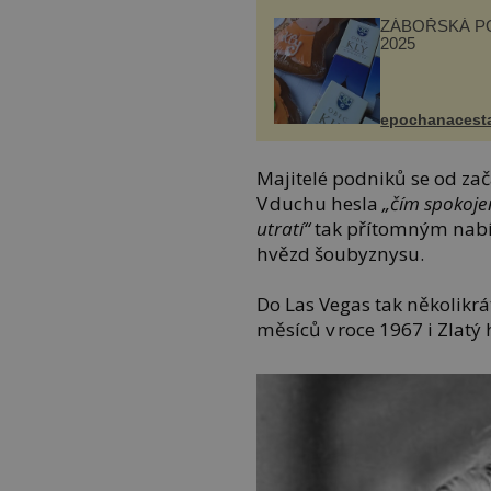
ZÁBOŘSKÁ P
2025
epochanacest
Majitelé podniků se od zač
V duchu hesla
„čím spokojen
utratí“
tak přítomným nabíz
hvězd šoubyznysu.
Do Las Vegas tak několikrá
měsíců v roce 1967 i Zlatý 