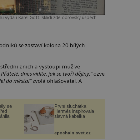
u vydá i Karel Gott. Sklidí zde obrovský úspěch.
dniků se zastaví kolona 20 bílých
střední z nich a vystoupí muž ve
„Přátelé, dnes vidíte, jak se tvoří dějiny,“
ozve
ijel do města!“
zvolá ohlašovatel. A
ály se
První sluchátka
před
Hermés inspirovala
ánila
slavná kabelka
epochalnisvet.cz