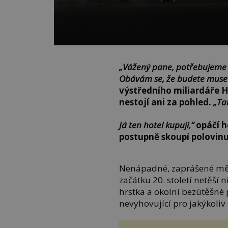
„Vážený pane, potřebujeme u
Obávám se, že budete muset 
výstředního miliardáře 
nestojí ani za pohled.
„Ta
Já ten hotel kupuji,“
opáčí h
postupně skoupí polovin
Nenápadné, zaprášené měs
začátku 20. století netěší n
hrstka a okolní bezútěšné
nevyhovující pro jakýkoliv