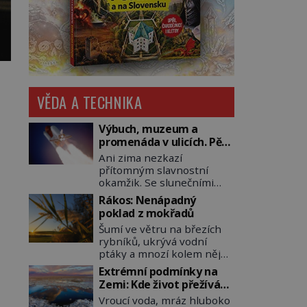
VĚDA A TECHNIKA
Výbuch, muzeum a
promenáda v ulicích. Pět
osudů nejslavnějších
Ani zima nezkazí
raketoplánů
přítomným slavnostní
okamžik. Se slunečními
brýlemi hledí na startující
Rákos: Nenápadný
raketu, která má do
poklad z mokřadů
vesmíru vynést kromě
Šumí ve větru na březích
posádky také obyčejnou
rybníků, ukrývá vodní
učitelku. Po několika
ptáky a mnozí kolem něj
sekundách všem ztuhnou
procházejí bez povšimnutí.
úsměvy, stroj totiž
Extrémní podmínky na
Přesto právě rákos
exploduje. Jejich
Zemi: Kde život přežívá
pomáhal stavět domy,
konstrukce není z levného
navzdory všemu
Vroucí voda, mráz hluboko
vyrábět lodě, zapisovat
kraje, daňové poplatníky