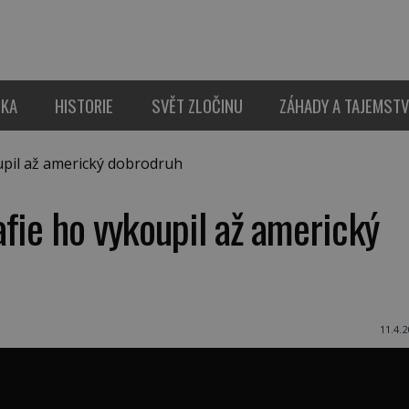
IKA
HISTORIE
SVĚT ZLOČINU
ZÁHADY A TAJEMSTV
pil až americký dobrodruh
fie ho vykoupil až americký
11.4.2