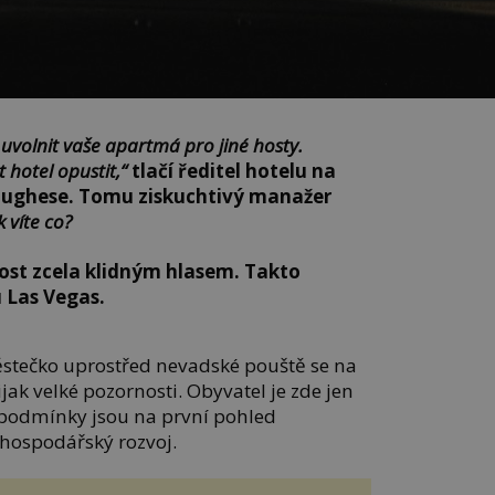
volnit vaše apartmá pro jiné hosty.
hotel opustit,“
tlačí ředitel hotelu na
Hughese. Tomu ziskuchtivý manažer
k víte co?
ost zcela klidným hlasem. Takto
u Las Vegas.
tečko uprostřed nevadské pouště se na
ijak velké pozornosti. Obyvatel je zde jen
 podmínky jsou na první pohled
 hospodářský rozvoj.