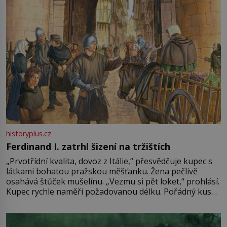
historyplus.cz
Ferdinand I. zatrhl šizení na tržištích
„Prvotřídní kvalita, dovoz z Itálie,“ přesvědčuje kupec s
látkami bohatou pražskou měšťanku. Žena pečlivě
osahává štůček mušelínu. „Vezmu si pět loket,“ prohlásí.
Kupec rychle naměří požadovanou délku. Pořádný kus
mu přitom zůstane za prsty… „Na šaty ho bude málo,
milostpaní. Stačí jenom na sukni,“ zhodnotí švadlena
množství růžového mušelínu. „Ošidili vás, podívejte.“