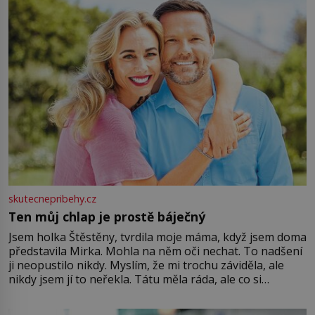
skutecnepribehy.cz
Ten můj chlap je prostě báječný
Jsem holka Štěstěny, tvrdila moje máma, když jsem doma
představila Mirka. Mohla na něm oči nechat. To nadšení
ji neopustilo nikdy. Myslím, že mi trochu záviděla, ale
nikdy jsem jí to neřekla. Tátu měla ráda, ale co si
pamatuji, tak jsme s Mirkem byli zamilovaní mnohem víc.
Jsme spolu moc rádi Tehdy byla jiná doba, když