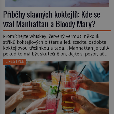
Příběhy slavných koktejlů: Kde se
vzal Manhattan a Bloody Mary?
Promíchejte whiskey, červený vermut, několik
střiků koktejlových bitters a led, sceďte, ozdobte
koktejlovou třešinkou a tadá… Manhattan je tu! A
pokud to má být skutečně on, dejte si pozor, ať
místo klasické americké rye whiskey či klidně
LIFESTYLE
bourbonu nepoužijete skotskou whisku. Co se
stane? Inu, koktejl bude stále skvělý, ale už to
nebude Manhattan ale […]