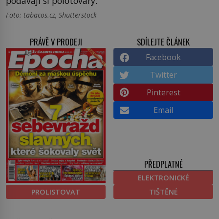
podávají si polotovary.
Foto: tabacos.cz, Shutterstock
PRÁVĚ V PRODEJI
SDÍLEJTE ČLÁNEK
Facebook
Twitter
Pinterest
Email
PŘEDPLATNÉ
ELEKTRONICKÉ
PROLISTOVAT
TIŠTĚNÉ