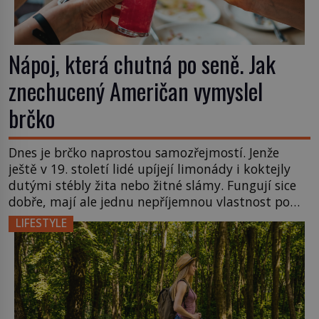
Nápoj, která chutná po seně. Jak
znechucený Američan vymyslel
brčko
Dnes je brčko naprostou samozřejmostí. Jenže
ještě v 19. století lidé upíjejí limonády i koktejly
dutými stébly žita nebo žitné slámy. Fungují sice
dobře, mají ale jednu nepříjemnou vlastnost po
chvíli se rozmáčejí a nápoji dodávají travnatou
LIFESTYLE
příchuť. Právě tahle drobná nepříjemnost přivede
amerického výrobce cigaretových náustků k
nápadu, který změní způsob pití po celém […]