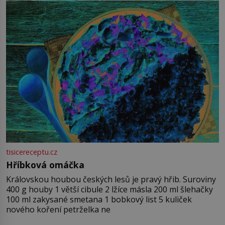
tisicereceptu.cz
Hříbková omáčka
Královskou houbou českých lesů je pravý hřib. Suroviny
400 g houby 1 větší cibule 2 lžíce másla 200 ml šlehačky
100 ml zakysané smetana 1 bobkový list 5 kuliček
nového koření petrželka ne