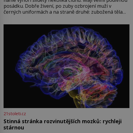
posádku. Dobře živení, po zuby ozbrojení muži v
černých uniformách a na straně druhé: zubožená těla
oblečená v chatrných vězeňských hadrech. Co tato
přízračná scéna znamená? Je jaro roku 1945, druhá
světová válka se chýlí ke konci. Jezero Stolpsee
21stoleti.cz
Stinná stránka rozvinutějších mozků: rychleji
stárnou