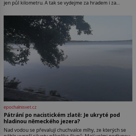
jen půl kilometru. A tak se vydejme za hradem i za
zámkem do krásné jihomoravské krajiny. Trhová osada
Boskovice na okraji Drahanské vrchoviny vznikla někdy
ve13. století, a už v roce 1313 kronikáři zaznamenali
epochalnisvet.cz
Pátrání po nacistickém zlatě: Je ukryté pod
hladinou německého jezera?
Nad vodou se převalují chuchvalce mlhy, ze kterých se
náhle vynoří siluety několika člunů. Mají velmi podivnou