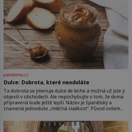
bez něhož si muži 19. […]
panidomu.cz
Dulce: Dobrota, které neodoláte
Ta dobrota se jmenuje dulce de leche a možná už jste ji
objevili v obchodech. Ale nepochybujte o tom, že doma
připravená bude ještě lepší. Název je španělský a
znamená jednoduše „mléčná sladkost“. Původ ovšem
není úplně jednoznačný, o autorství této receptury se
pře hned několik latinskoamerických zemí a k tomu
Francie, kde se traduje,