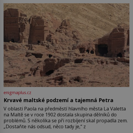
enigmaplus.cz
Krvavé maltské podzemí a tajemná Petra
V oblasti Paola na předměstí hlavního města La Valetta
na Maltě se v roce 1902 dostala skupina dělníků do
problémů. S několika se při rozbíjení skal propadla zem.
„Dostaňte nás odsud, něco tady je,“ z