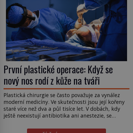
První plastické operace: Když se
nový nos rodí z kůže na tváři
Plastická chirurgie se často považuje za vynález
moderní medicíny. Ve skutečnosti jsou její kořeny
staré více než dva a půl tisíce let. V dobách, kdy
ještě neexistují antibiotika ani anestezie, se
odvážní lékaři pokoušejí vracet lidem tváře
znetvořené válkou, tresty nebo nehodami. Jejich