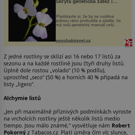
Skrytá genetická zátěž i
evoluční výhoda
Představte si, že by se rostlina
jednou ráno probudila a zjistila, že
má svůj genetický manuál celý
dvakrát. Přesně to se občas v
přírodě stane – a podle nového
výzkumu to může být pro druhy
epochalnisvet.cz
vstupenka...
Z jedné rostliny se sklízí asi 16 nebo 17 listů za
sezonu a na každé rostlině jsou čtyři druhy listů.
Úplně dole rostou „volado“ (10 % podílu),
uprostřed „seco“ (50 %) a horních 40 % připadá na
listy „ligero“.
Alchymie listů
„Jen při maximálně příznivých podmínkách vyroste
na vrcholcích rostliny ještě několik listů medio
tiempo. Jsou málo známé,“ vysvětluje nám
Robert
Pokorný
z Tabacos.cz. Platí úměra čím víc slunce,