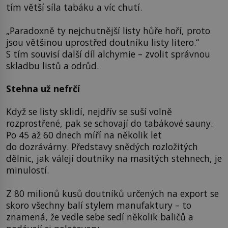
tím větší síla tabáku a víc chutí.
„Paradoxně ty nejchutnější listy hůře hoří, proto
jsou většinou uprostřed doutníku listy litero.“
S tím souvisí další díl alchymie – zvolit správnou
skladbu listů a odrůd.
Stehna už nefrčí
Když se listy sklidí, nejdřív se suší volně
rozprostřené, pak se schovají do tabákové sauny.
Po 45 až 60 dnech míří na několik let
do dozrávárny. Představy snědých rozložitých
dělnic, jak válejí doutníky na masitých stehnech, je
minulostí.
Z 80 milionů kusů doutníků určených na export se
skoro všechny balí stylem manufaktury – to
znamená, že vedle sebe sedí několik baličů a