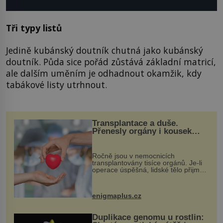
Tři typy listů
Jedině kubánský doutník chutná jako kubánský
doutník. Půda sice pořád zůstává základní matricí,
ale dalším uměním je odhadnout okamžik, kdy
tabákové listy utrhnout.
Transplantace a duše.
Přenesly orgány i kousek
osobnosti dárce?
Ročně jsou v nemocnicích
transplantovány tisíce orgánů. Je-li
operace úspěšná, lidské tělo přijme
darovaný orgán za své a pacient
může vést plnohodnotný život. Ale co
když při transplantaci nepřijímám...
enigmaplus.cz
Duplikace genomu u rostlin: