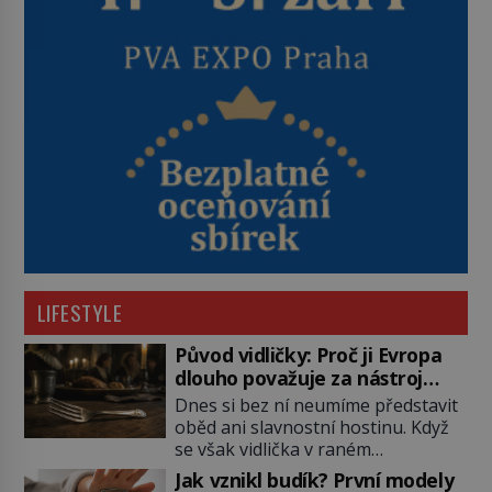
LIFESTYLE
Původ vidličky: Proč ji Evropa
dlouho považuje za nástroj
samotného satana?
Dnes si bez ní neumíme představit
oběd ani slavnostní hostinu. Když
se však vidlička v raném
středověku objevuje na evropských
Jak vznikl budík? První modely