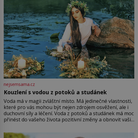
Vezme do ruky dřevěnou
nejsemsama.cz
Kouzlení s vodou z potoků a studánek
Voda má v magii zvláštní místo. Má jedinečné vlastnosti,
které pro vás mohou být nejen zdrojem osvěžení, ale i
duchovní síly a léčení. Voda z potoků a studánek má moc
přinést do vašeho života pozitivní změny a obnovit vaši
energii. Využitím těchto přírodních zdrojů v magii
můžete obohatit své rituály a přinést do svého života
větší harmonii a klid. Je důležité