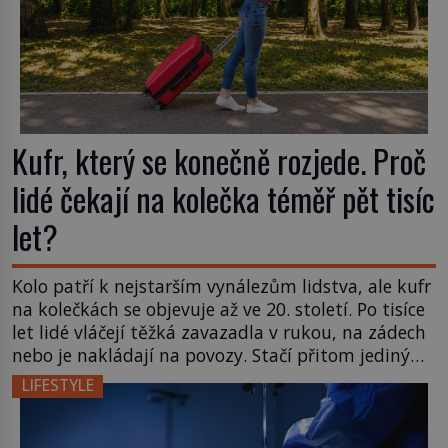
Kufr, který se konečně rozjede. Proč
lidé čekají na kolečka téměř pět tisíc
let?
Kolo patří k nejstarším vynálezům lidstva, ale kufr
na kolečkách se objevuje až ve 20. století. Po tisíce
let lidé vláčejí těžká zavazadla v rukou, na zádech
nebo je nakládají na povozy. Stačí přitom jediný
nápad, připevnit ke kufru kolečka. Jenže právě ten
LIFESTYLE
nikdo dlouho nedostane. Až jednou se na letišti
ozve věta, která změní […]