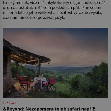
Lidský mozek, více než jakýkoliv jiný orgán, odlišuje náš
druh od ostatních. Během posledních přibližně sedmi
milionů let se jeho velikost a složitost výrazně zvýšila,
což nám umožnilo používat jazyk,
iluxus.cz
&Beyond: Nezapomenutelné safari napříč