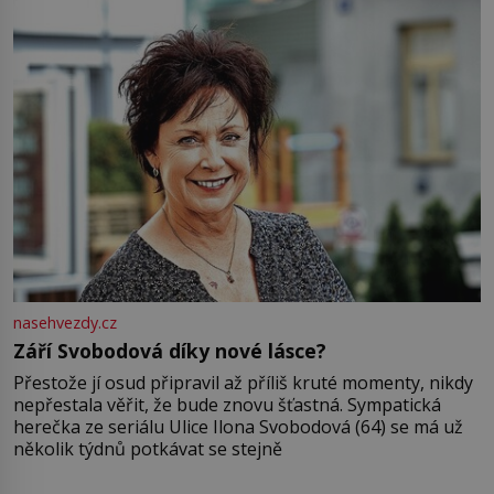
nasehvezdy.cz
Září Svobodová díky nové lásce?
Přestože jí osud připravil až příliš kruté momenty, nikdy
nepřestala věřit, že bude znovu šťastná. Sympatická
herečka ze seriálu Ulice Ilona Svobodová (64) se má už
několik týdnů potkávat se stejně