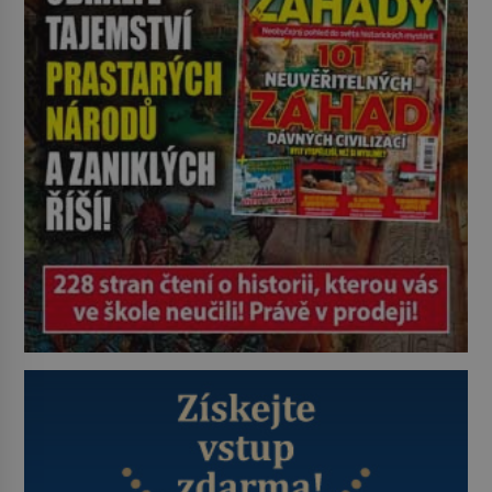
Höss (1901–1947), Josef Mengele
(1911–1979) či Heinrich Himmler
(1900–1945) zná každý, o koho se
historie jen otřela. Jenže […]