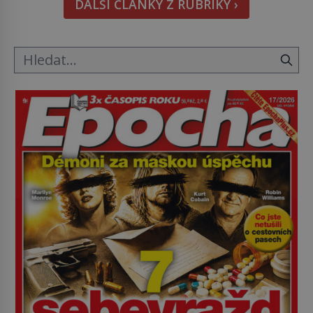
DALŠÍ ČLÁNKY Z RUBRIKY ›
metody jsou překvapivě promyšlené a některé
principy používají chirurgové dodnes. Úplně první
[…]