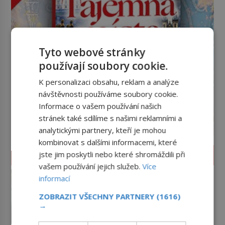
Tyto webové stránky
používají soubory cookie.
K personalizaci obsahu, reklam a analýze
návštěvnosti používáme soubory cookie.
Informace o vašem používání našich
stránek také sdílíme s našimi reklamními a
analytickými partnery, kteří je mohou
kombinovat s dalšími informacemi, které
HISTORIE
jste jim poskytli nebo které shromáždili při
vašem používání jejich služeb.
Více
Casanova v Pobaltí: Co měl
informací
legendární svůdník společného
se svobodnými zednáři?
ZOBRAZIT VŠECHNY PARTNERY
(1616)
V roce 1764 byste mohli na
→
lotyšských plážích potkat
dobrodruha a sukničkáře Giacoma