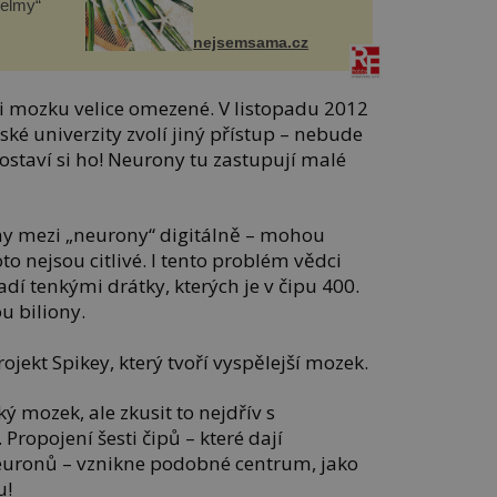
helmy“
nejsemsama.cz
ti mozku velice omezené. V listopadu 2012
é univerzity zvolí jiný přístup – nebude
staví si ho! Neurony tu zastupují malé
chy mezi „neurony“ digitálně – mohou
to nejsou citlivé. I tento problém vědci
dí tenkými drátky, kterých je v čipu 400.
u biliony.
jekt Spikey, který tvoří vyspělejší mozek.
ý mozek, ale zkusit to nejdřív s
Propojení šesti čipů – které dají
uronů – vznikne podobné centrum, jako
u!