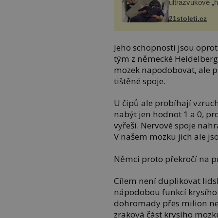
ultrazvukové „
21stoleti.cz
Jeho schopnosti jsou opro
tým z německé Heidelbergsk
mozek napodobovat, ale po
tištěné spoje.
U čipů ale probíhají vzru
nabýt jen hodnot 1 a 0, pro
vyřeší. Nervové spoje nahra
V našem mozku jich ale jso
Němci proto překročí na pro
Cílem není duplikovat lidsk
nápodobou funkcí krysího. 
dohromady přes milion ne
zraková část krysího mozk