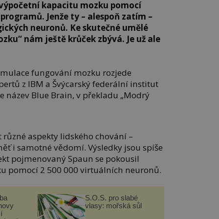
t výpočetní kapacitu mozku pomocí
programů. Jenže ty – alespoň zatím –
logických neuronů. Ke skutečné umělé
mozku“ nám ještě krůček zbývá. Je už ale
simulace fungování mozku rozjede
ertů z IBM a Švýcarský federální institut
ne název Blue Brain, v překladu „Modrý
různé aspekty lidského chování –
ěť i samotné vědomí. Výsledky jsou spíše
ekt pojmenovaný Spaun se pokousil
u pomocí 2 500 000 virtuálních neuronů.
čba
S.O.S. pro slabé
novy
vlasy: mořská sůl
í