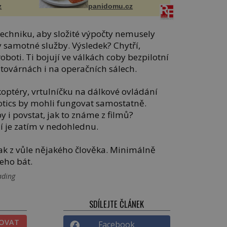
z
panidomu.cz
techniku, aby složité výpočty nemusely
ry samotné služby. Výsledek? Chytří,
roboti. Ti bojují ve válkách coby bezpilotní
v továrnách i na operačních sálech.
okoptéry, vrtulníčku na dálkové ovládání
botics by mohli fungovat samostatně.
 i povstat, jak to známe z filmů?
í je zatím v nedohlednu.
tak z vůle nějakého člověka. Minimálně
eho bát.
ading
SDÍLEJTE ČLÁNEK
TOVAT
Facebook