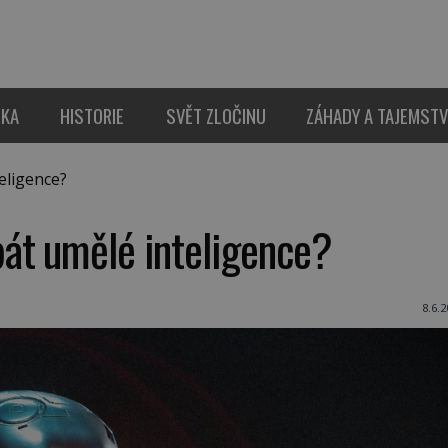
IKA
HISTORIE
SVĚT ZLOČINU
ZÁHADY A TAJEMSTV
eligence?
át umělé inteligence?
8.6.