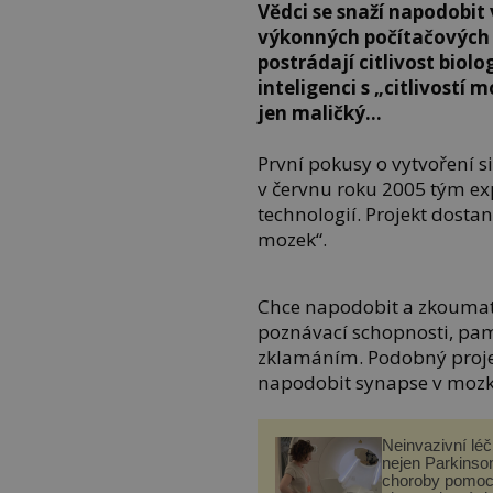
Vědci se snaží napodobi
výkonných počítačových 
postrádají citlivost bio
inteligenci s „citlivostí 
jen maličký…
První pokusy o vytvoření 
v červnu roku 2005 tým exp
technologií. Projekt dosta
mozek“.
Chce napodobit a zkoumat 
poznávací schopnosti, pam
zklamáním. Podobný proj
napodobit synapse v mozk
Neinvazivní lé
nejen Parkinso
choroby pomoc