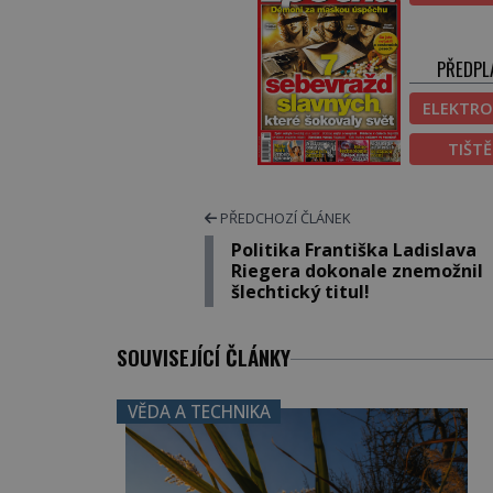
PŘEDPL
ELEKTRO
TIŠT
PŘEDCHOZÍ ČLÁNEK
Politika Františka Ladislava
Riegera dokonale znemožnil
šlechtický titul!
SOUVISEJÍCÍ ČLÁNKY
VĚDA A TECHNIKA