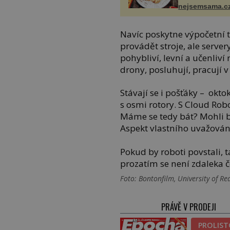
nejsemsama.c
Navíc poskytne výpočetní 
provádět stroje, ale serve
pohybliví, levní a učenliví 
drony, posluhují, pracují 
Stávají se i pošťáky – okt
s osmi rotory. S Cloud Ro
Máme se tedy bát? Mohli by
Aspekt vlastního uvažován
Pokud by roboti povstali, 
prozatím se není zdaleka č
Foto: Bontonfilm, University of Re
PRÁVĚ V PRODEJI
PROLIS