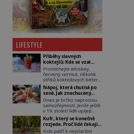
LIFESTYLE
Příběhy slavných
koktejlů: Kde se vzal
Manhattan a Bloody
Promíchejte whiskey,
Mary?
červený vermut, několik
střiků koktejlových bitters
a led, sceďte, ozdobte
Nápoj, která chutná po
koktejlovou třešinkou a
seně. Jak znechucený
tadá… Manhattan je tu! A
Američan vymyslel brčko
Dnes je brčko naprostou
pokud to má být skutečně
samozřejmostí. Jenže ještě
on, dejte si pozor, ať místo
v 19. století lidé upíjejí
klasické americké rye
limonády i koktejly dutými
whiskey či klidně
Kufr, který se konečně
stébly žita nebo žitné
bourbonu nepoužijete
rozjede. Proč lidé čekají
slámy. Fungují sice dobře,
skotskou whisku. Co se
na kolečka téměř pět
Kolo patří k nejstarším
mají ale jednu
stane? Inu, koktejl bude