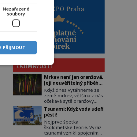
Nezařazené
soubory
E PŘIJMOUT
ZAJÍMAVOSTI
Mrkev není jen oranžová.
Její neuvěřitelný příběh
začíná fialovou barvou
Když dnes vytáhneme ze
země mrkev, většina z nás
očekává sytě oranžový
kořen. Jenže po většinu
Tsunami: Když voda udeří
své historie je mrkev
pěstí!
všechno možné, jen ne
Nejprve špetka
oranžová. Je fialová, žlutá,
školometské teorie. Výraz
bílá, někdy dokonce téměř
tsunami vznikl spojením
černá. Až díky stovkám let