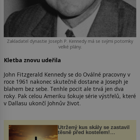
Zakladatel dynastie Joseph P. Kennedy má se svými potomky
velké plány.
Kletba znovu udeřila
John Fitzgerald Kennedy se do Oválné pracovny v
roce 1961 nakonec skutečně dostane a Joseph je
blahem bez sebe. Tenhle pocit ale trvá jen dva
roky. Pak celou Ameriku šokuje série výstřelů, které
v Dallasu ukončí Johnův život.
Utržený kus skály se zastavil
těsně před kostelem!
Ochránila ho boží síla?