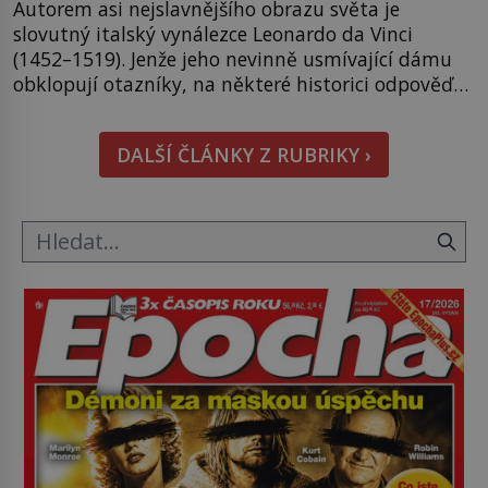
Autorem asi nejslavnějšího obrazu světa je
slovutný italský vynálezce Leonardo da Vinci
(1452–1519). Jenže jeho nevinně usmívající dámu
obklopují otazníky, na některé historici odpověď
objeví, jiné zůstanou nezodpovězené. Kam si ji
pověsil Napoleon? Samotný císař Napoleon
DALŠÍ ČLÁNKY Z RUBRIKY ›
Bonaparte (1769–1821) má pro malbu slabost, a
tak si ji ještě jako první konzul přemístí do své
ložnice v Tuilerisjkém […]