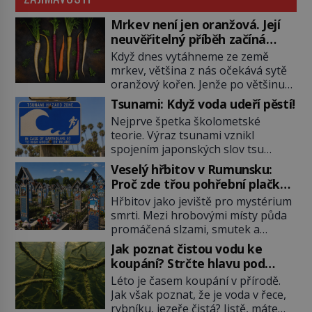
Mrkev není jen oranžová. Její
neuvěřitelný příběh začíná
fialovou barvou
Když dnes vytáhneme ze země
mrkev, většina z nás očekává sytě
oranžový kořen. Jenže po většinu
své historie je mrkev všechno
Tsunami: Když voda udeří pěstí!
možné, jen ne oranžová. Je fialová,
Nejprve špetka školometské
žlutá, bílá, někdy dokonce téměř
teorie. Výraz tsunami vznikl
černá. Až díky stovkám let
spojením japonských slov tsu
pečlivého šlechtění se z ní stává
(přístav) a nami (vlna). Jedná se o
zelenina, bez které si českou
Veselý hřbitov v Rumunsku:
dlouhou vlnu, která je na volném
zahradu ani nedokážeme
Proč zde třou pohřební plačky
moři takřka nepostřehnutelná.
představit. Její příběh je […]
bídu s nouzí?
Hřbitov jako jeviště pro mystérium
Ačkoli je vlnová délka tsunami i 300
smrti. Mezi hrobovými místy půda
kilometrů, výška vlny na volném
promáčená slzami, smutek a
moři je maximálně 1,5 metru.
vědomí konečnosti lidské existence.
Máme se podobné obří vlny obávat
Jak poznat čistou vodu ke
Jsou ale výjimky, kde pohřební
i v Evropě? Vznik tsunami si […]
koupání? Strčte hlavu pod
plačky smutně žmoulají kapesníky
hladinu!
Léto je časem koupání v přírodě.
nikoli při smutečním obřadu, ale
Jak však poznat, že je voda v řece,
při pohledu na výši vyměřené
rybníku, jezeře čistá? Jistě, máte