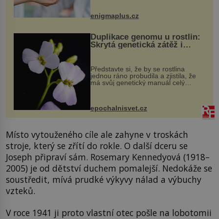
může vést plnohodnotný život. Ale co
když při transplantaci nepřijímám...
enigmaplus.cz
Duplikace genomu u rostlin:
Skrytá genetická zátěž i
evoluční výhoda
Představte si, že by se rostlina
jednou ráno probudila a zjistila, že
má svůj genetický manuál celý
dvakrát. Přesně to se občas v
přírodě stane – a podle nového
výzkumu to může být pro druhy
epochalnisvet.cz
vstupenka...
Místo vytouženého cíle ale zahyne v troskách
stroje, který se zřítí do rokle. O další dceru se
Joseph připraví sám. Rosemary Kennedyová (1918–
2005) je od dětství duchem pomalejší. Nedokáže se
soustředit, mívá prudké výkyvy nálad a výbuchy
vzteků.
V roce 1941 ji proto vlastní otec pošle na lobotomii