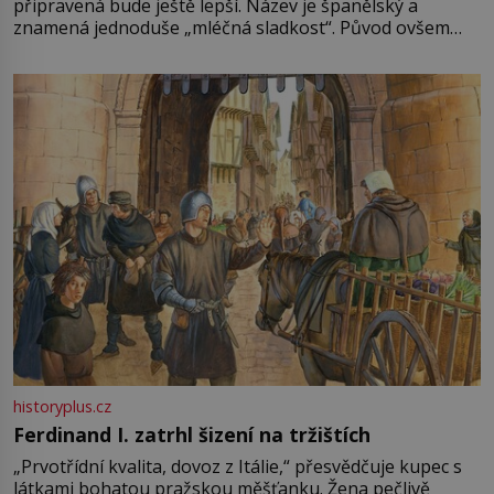
připravená bude ještě lepší. Název je španělský a
znamená jednoduše „mléčná sladkost“. Původ ovšem
není úplně jednoznačný, o autorství této receptury se
pře hned několik latinskoamerických zemí a k tomu
Francie, kde se traduje,
historyplus.cz
Ferdinand I. zatrhl šizení na tržištích
„Prvotřídní kvalita, dovoz z Itálie,“ přesvědčuje kupec s
látkami bohatou pražskou měšťanku. Žena pečlivě