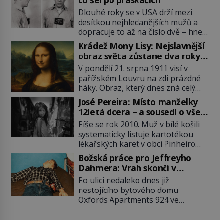
co šel po práskačích
Dlouhé roky se v USA drží mezi
desítkou nejhledanějších mužů a
dopracuje to až na číslo dvě – hned
po Usámovi bin Ládinovi (1957–
Krádež Mony Lisy: Nejslavnější
2011). To je James „Whitey“ Bulger
obraz světa zůstane dva roky
(1929–2018) viněný ze spoluúčasti
nezvěstný
V pondělí 21. srpna 1911 visí v
na 19 vraždách, vydírání a lichvy. A
pařížském Louvru na zdi prázdné
samozřejmě, krom toho je ještě
háky. Obraz, který dnes zná celý
drogový dealer, který neváhá
svět, je pryč. Zpočátku si nikdo
odstranit z cesty všechny práskače,
José Pereira: Místo manželky
nemyslí, že jde o krádež.
zatímco […]
12letá dcera – a sousedi o všem
Zaměstnanci jsou přesvědčeni, že
vědí!
Píše se rok 2010. Muž v bílé košili
Mona Lisa je jen v restaurátorské
systematicky listuje kartotékou
dílně nebo u fotografa. Když se
lékařských karet v obci Pinheiro
ukáže pravda, propukne jeden z
ležící asi 20 kilometrů od farmy s
největších honů na zloděje v […]
Božská práce pro Jeffreyho
podivínským majitelem. Něco tu
Dahmera: Vrah skončí v
nesedí. Ledaže… Ledaže by ta
tratolišti krve ve vězeňských
Po ulici nedaleko dnes již
mladá dívka z farmy byla ne
umývárnách
nestojícího bytového domu
manželkou, ale dcerou – a všechny
Oxfords Apartments 924 ve
ty děti byly zplozené v incestu. Na
wisconsinském Milwaukee se
sociálním odboru jednoho z […]
potácí zcela zmatený 14letý