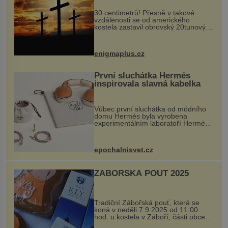
30 centimetrů! Přesně v takové
vzdálenosti se od amerického
kostela zastavil obrovský 20tunový
balvan, který se v květnu 2014
nečekaně odtrhl od nedaleké skály
při její demolici. Podle místních stojí
enigmaplus.cz
...
První sluchátka Hermés
inspirovala slavná kabelka
Vůbec první sluchátka od módního
domu Hermès byla vyrobena
experimentálním laboratoří Hermès
Ateliers Horizons. Elegantní gadget
si vyžádal dva roky vývoje a chlubí
se ručně šitou hovězí kůží a
epochalnisvet.cz
kovový...
ZÁBOŘSKÁ POUŤ 2025
Tradiční Zábořská pouť, která se
koná v neděli 7.9.2025 od 11:00
hod. u kostela v Záboří, části obce
Kly u Mělníka. V programu naleznete