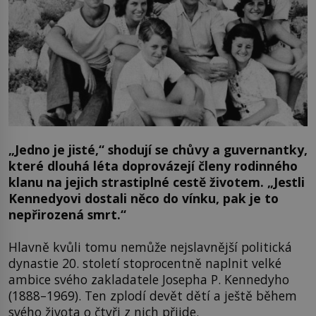
„Jedno je jisté,“ shodují se chůvy a guvernantky,
které dlouhá léta doprovázejí členy rodinného
klanu na jejich strastiplné cestě životem. „Jestli
Kennedyovi dostali něco do vínku, pak je to
nepřirozená smrt.“
Hlavně kvůli tomu nemůže nejslavnější politická
dynastie 20. století stoprocentně naplnit velké
ambice svého zakladatele Josepha P. Kennedyho
(1888–1969). Ten zplodí devět dětí a ještě během
svého života o čtyři z nich přijde.