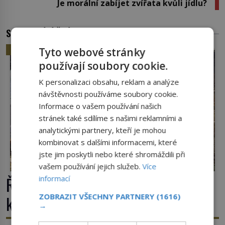
Je morální zabíjet zvířata kvůli jídlu?
SOUVISEJÍCÍ ČLÁNKY
HISTORIE
Tyto webové stránky
používají soubory cookie.
K personalizaci obsahu, reklam a analýze
návštěvnosti používáme soubory cookie.
Informace o vašem používání našich
stránek také sdílíme s našimi reklamními a
analytickými partnery, kteří je mohou
kombinovat s dalšími informacemi, které
jste jim poskytli nebo které shromáždili při
vašem používání jejich služeb.
Více
Římské ghetto: Místo, kam papež
informací
ZOBRAZIT VŠECHNY PARTNERY
(1616)
kamenem dohodil
→