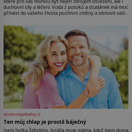
které pro vás mohou být nejen zdrojem osvěžení, ale i
duchovní síly a léčení. Voda z potoků a studánek má moc
přinést do vašeho života pozitivní změny a obnovit vaši
energii. Využitím těchto přírodních zdrojů v magii
můžete obohatit své rituály a přinést do svého života
větší harmonii a klid. Je důležité
skutecnepribehy.cz
Ten můj chlap je prostě báječný
Jsem holka Štěstěny, tvrdila moje máma, když jsem doma