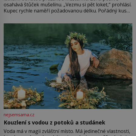
osahává štůček mušelínu. „Vezmu si pět loket,“ prohlásí.
Kupec rychle naměří požadovanou délku. Pořádný kus
mu přitom zůstane za prsty… „Na šaty ho bude málo,
milostpaní. Stačí jenom na sukni,“ zhodnotí švadlena
množství růžového mušelínu. „Ošidili vás, podívejte.“
Vezme do ruky dřevěnou
nejsemsama.cz
Kouzlení s vodou z potoků a studánek
Voda má v magii zvláštní místo. Má jedinečné vlastnosti,