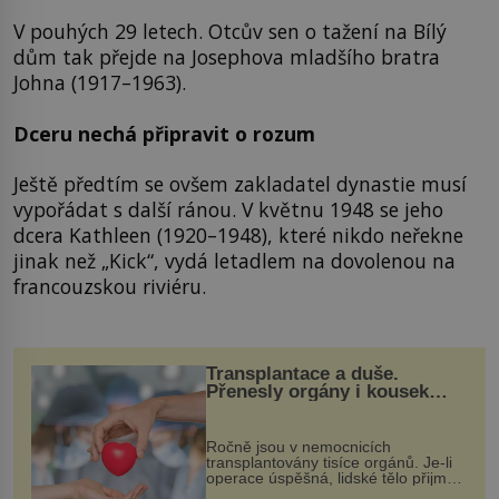
V pouhých 29 letech. Otcův sen o tažení na Bílý
dům tak přejde na Josephova mladšího bratra
Johna (1917–1963).
Dceru nechá připravit o rozum
Ještě předtím se ovšem zakladatel dynastie musí
vypořádat s další ránou. V květnu 1948 se jeho
dcera Kathleen (1920–1948), které nikdo neřekne
jinak než „Kick“, vydá letadlem na dovolenou na
francouzskou riviéru.
Transplantace a duše.
Přenesly orgány i kousek
osobnosti dárce?
Ročně jsou v nemocnicích
transplantovány tisíce orgánů. Je-li
operace úspěšná, lidské tělo přijme
darovaný orgán za své a pacient