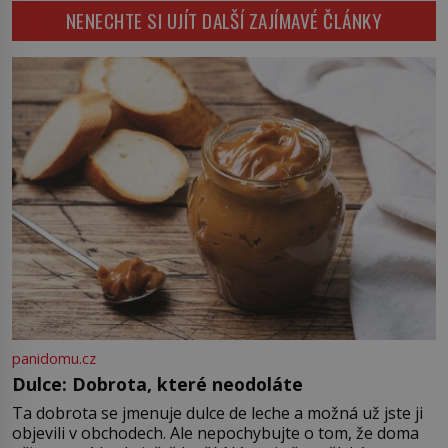
NENECHTE SI UJÍT DALŠÍ ZAJÍMAVÉ ČLÁNKY
Konerak Sinthasomphone. Když ho
zastaví policejní hlídka, ochable jí
nadiktuje adresu „jeho kamaráda“.
Strážníci ho dopraví zpět do
udaného bytu. Oním „kamarádem“
je ovšem jeden z nejslavnějších
vrahů, Jeffrey Dahmer (1960–1994).
Je 27. května 1991. […]
panidomu.cz
Dulce: Dobrota, které neodoláte
Ta dobrota se jmenuje dulce de leche a možná už jste ji
objevili v obchodech. Ale nepochybujte o tom, že doma