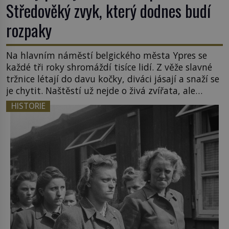
Středověký zvyk, který dodnes budí
rozpaky
Na hlavním náměstí belgického města Ypres se
každé tři roky shromáždí tisíce lidí. Z věže slavné
tržnice létají do davu kočky, diváci jásají a snaží se
je chytit. Naštěstí už nejde o živá zvířata, ale
jenom o plyšové suvenýry. Kdysi to ale bylo jinak.
HISTORIE
Tato veselá podívaná připomíná jeden z
nejpodivnějších a zároveň nejkrutějších zvyků […]