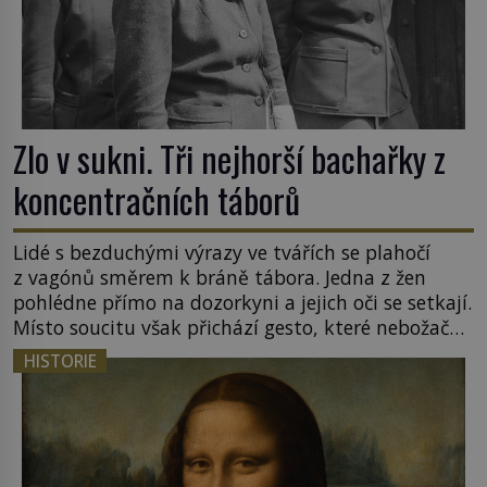
Zlo v sukni. Tři nejhorší bachařky z
koncentračních táborů
Lidé s bezduchými výrazy ve tvářích se plahočí
z vagónů směrem k bráně tábora. Jedna z žen
pohlédne přímo na dozorkyni a jejich oči se setkají.
Místo soucitu však přichází gesto, které nebožačku
posílá rovnou do plynové komory. Jména jako
HISTORIE
Rudolf Höss (1901–1947), Josef Mengele (1911–
1979) či Heinrich Himmler (1900–1945) zná každý,
o koho se historie jen otřela. Jenže […]