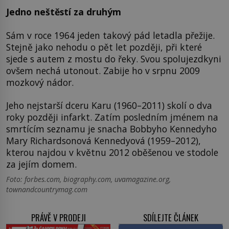
Jedno neštěstí za druhým
Sám v roce 1964 jeden takový pád letadla přežije.
Stejně jako nehodu o pět let později, při které
sjede s autem z mostu do řeky. Svou spolujezdkyni
ovšem nechá utonout. Zabije ho v srpnu 2009
mozkový nádor.
Jeho nejstarší dceru Karu (1960–2011) skolí o dva
roky později infarkt. Zatím posledním jménem na
smrtícím seznamu je snacha Bobbyho Kennedyho
Mary Richardsonová Kennedyová (1959–2012),
kterou najdou v květnu 2012 oběšenou ve stodole
za jejím domem.
Foto: forbes.com, biography.com, uvamagazine.org,
townandcountrymag.com
PRÁVĚ V PRODEJI
SDÍLEJTE ČLÁNEK