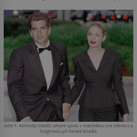
John F. Kennedy mladší zahyne spolu s manželkou (na snímku) a
švagrovou při havárii letadla.