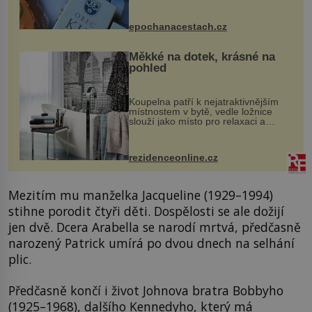
komentovanou prohlídku kostela,
dobovou hudbu, řemesla, atrakce...
epochanacestach.cz
Měkké na dotek, krásné na
pohled
Koupelna patří k nejatraktivnějším
místnostem v bytě, vedle ložnice
slouží jako místo pro relaxaci a
odpočinek. Koupelnový textil –
ručníky, osušky a koberečky –
mohou jako mávnutím kouzelného
rezidenceonline.cz
proutku...
Mezitím mu manželka Jacqueline (1929–1994)
stihne porodit čtyři děti. Dospělosti se ale dožijí
jen dvě. Dcera Arabella se narodí mrtvá, předčasně
narozený Patrick umírá po dvou dnech na selhání
plic.
Předčasně končí i život Johnova bratra Bobbyho
(1925–1968), dalšího Kennedyho, který má