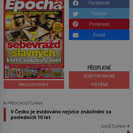
Facebook
Twitter
Pinterest
Email
PŘEDPLATNÉ
ELEKTRONICKÉ
PROLISTOVAT
TIŠTĚNÉ
PŘEDCHOZÍ ČLÁNEK
V Česku je evidováno nejvíce znásilnění za
posledních 10 let
DALŠÍ ČLÁNEK