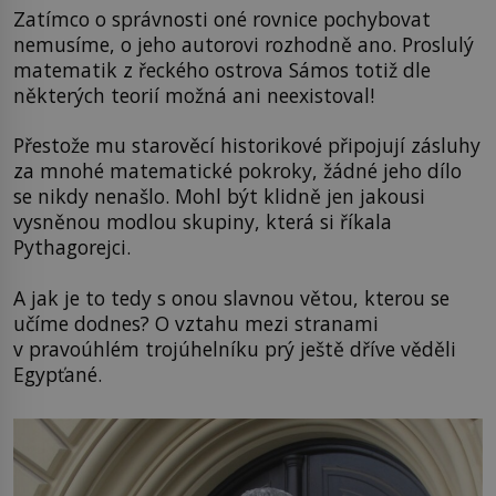
Zatímco o správnosti oné rovnice pochybovat
nemusíme, o jeho autorovi rozhodně ano. Proslulý
matematik z řeckého ostrova Sámos totiž dle
některých teorií možná ani neexistoval!
Přestože mu starověcí historikové připojují zásluhy
za mnohé matematické pokroky, žádné jeho dílo
se nikdy nenašlo. Mohl být klidně jen jakousi
vysněnou modlou skupiny, která si říkala
Pythagorejci.
A jak je to tedy s onou slavnou větou, kterou se
učíme dodnes? O vztahu mezi stranami
v pravoúhlém trojúhelníku prý ještě dříve věděli
Egypťané.