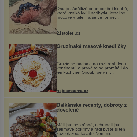
„nemoci králů“
Dna je zánětlivé onemocnění kloubů,
které vzniká kvůli nadbytku kyseliny
močové v těle. Ta se ve formě
krystalků ukládá v blízkosti kloubů,
nejčastěji přitom postihuje palce na
nohou, a způsobuje bole...
21stoleti.cz
Gruzínské masové knedlíčky
Gruzie se nachází na rozhraní dvou
kontinentů a právě to se promítá i do
její kuchyně. Snoubí se v ní
evropské a asijské chutě a díky tomu
vznikají rozmanité a chuťově bohaté
pokrmy, které rozhodně st...
nejsemsama.cz
Balkánské recepty, dobroty z
dovolené
Měli jste se krásně, ochutnali jste
zajímavé pokrmy a rádi byste si ten
zážitek zopakovali? Není nic