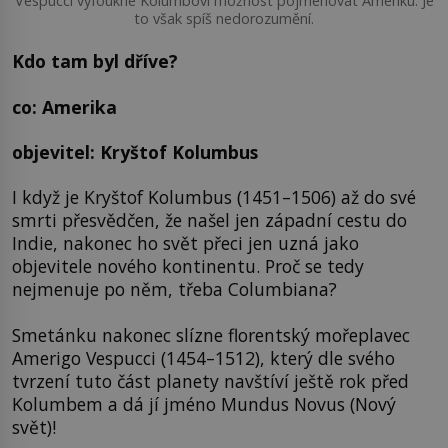
Vespucci vyfoukne Kolumbovi možnost pojmenovat Ameriku. Je
to však spíš nedorozumění.
Kdo tam byl dříve?
co: Amerika
objevitel: Kryštof Kolumbus
I když je Kryštof Kolumbus (1451–1506) až do své
smrti přesvědčen, že našel jen západní cestu do
Indie, nakonec ho svět přeci jen uzná jako
objevitele nového kontinentu. Proč se tedy
nejmenuje po něm, třeba Columbiana?
Smetánku nakonec slízne florentský mořeplavec
Amerigo Vespucci (1454–1512), který dle svého
tvrzení tuto část planety navštíví ještě rok před
Kolumbem a dá jí jméno Mundus Novus (Nový
svět)!