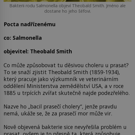
Bakterii rodu Salmonella objeví Theobald Smith. Jméno ale
dostane ho jeho šéfovi.
Pocta nadřízenému
co: Salmonella
objevitel: Theobald Smith
Co může způsobovat tu děsivou choleru u prasat?
To se snaží zjistit Theobald Smith (1859-1934),
který pracuje jako výzkumník ve veterinárním
oddělení Ministerstva zemědělství USA, a v roce
1885 u trpících zvířat skutečně najde podezřelého.
Nazve ho „bacil prasečí cholery“, jenže pravdu
nemá, ukáže se, že za prasečí mor může vir.
Nově objevená bakterie sice nevyřešila problém u
prasat, ovšem je to přesně ta, která způsobuje