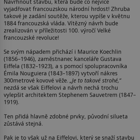
Navrhnout stavbu, která bude co nejvíce
vyjadřovat francouzskou národní hrdost! Zhruba
takové je zadání soutěže, kterou vypíše v květnu
1884 francouzská vláda. Vítězný návrh bude
zrealizován v příležitosti 100. výročí Velké
francouzské revoluce!
Se svým nápadem přichází i Maurice Koechlin
(1856–1946), zaměstnanec kanceláře Gustava
Eiffela (1832–1923), a s pomocí spolupracovníka
Émila Nouguiera (1843–1897) vytvoří nákres
300metrové kovové věže.
„Je to takové strohé,“
nezdá se však Eiffelovi a návrh nechá trochu
vylepšit architektem Stephenem Sauvetrem (1847–
1919).
Ten přidá hlavně zdobné prvky, původní silueta
zůstává stejná.
Pak je to však už na Eiffelovi, který se snaží stavbu