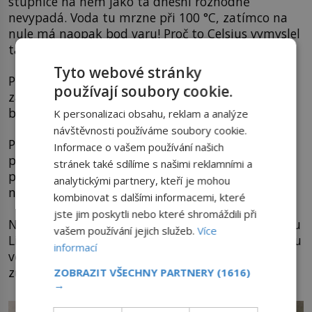
stupnice na něm jako ta dnešní rozhodně
nevypadá. Voda tu mrzne při 100 °C, zatímco na
nule má naopak bod varu! Proč to Celsius vymyslel
takto nelogicky?
Tyto webové stránky
Patrně se chtěl při měření teploty vyhnout
používají soubory cookie.
záporným číslům. Většina běžných teplot takto
byla kladná.
K personalizaci obsahu, reklam a analýze
návštěvnosti používáme soubory cookie.
Přirozeně to však přeci jen cítíme jinak, s
Informace o vašem používání našich
přibývajícím teplem přibývají i čísla, a tak je hned
stránek také sdílíme s našimi reklamními a
po Celsiově smrti stupnici obrácena vzhůru
analytickými partnery, kteří je mohou
nohama!
kombinovat s dalšími informacemi, které
jste jim poskytli nebo které shromáždili při
Některé zdroje přisuzují změnu přírodovědci Carlu
vašem používání jejich služeb.
Více
Linnému (1707–1778), jiné neznámému kolektivitu
informací
vědců, podstatné však je to, že nám nová verze
zůstane dodnes.
ZOBRAZIT VŠECHNY PARTNERY
(1616)
→