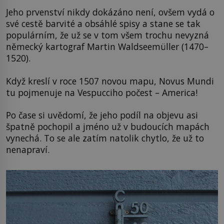
Jeho prvenství nikdy dokázáno není, ovšem vydá o
své cestě barvité a obsáhlé spisy a stane se tak
populárním, že už se v tom všem trochu nevyzná
německý kartograf Martin Waldseemüller (1470–
1520).
Když kreslí v roce 1507 novou mapu, Novus Mundi
tu pojmenuje na Vespucciho počest – America!
Po čase si uvědomí, že jeho podíl na objevu asi
špatně pochopil a jméno už v budoucích mapách
vynechá. To se ale zatím natolik chytlo, že už to
nenapraví.