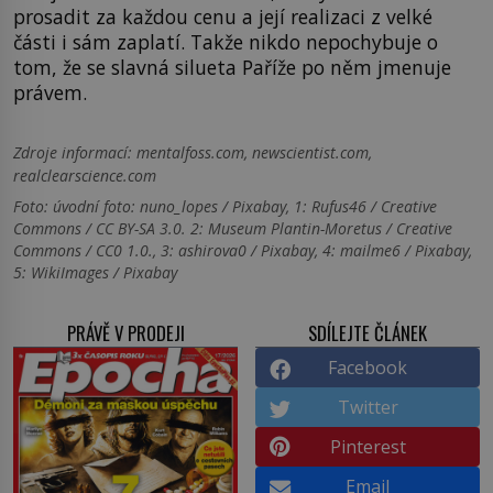
prosadit za každou cenu a její realizaci z velké
části i sám zaplatí. Takže nikdo nepochybuje o
tom, že se slavná silueta Paříže po něm jmenuje
právem.
Zdroje informací:
mentalfoss.com, newscientist.com,
realclearscience.com
Foto: úvodní foto: nuno_lopes / Pixabay, 1: Rufus46 / Creative
Commons / CC BY-SA 3.0. 2: Museum Plantin-Moretus / Creative
Commons / CC0 1.0., 3: ashirova0 / Pixabay, 4: mailme6 / Pixabay,
5: WikiImages / Pixabay
PRÁVĚ V PRODEJI
SDÍLEJTE ČLÁNEK
Facebook
Twitter
Pinterest
Email