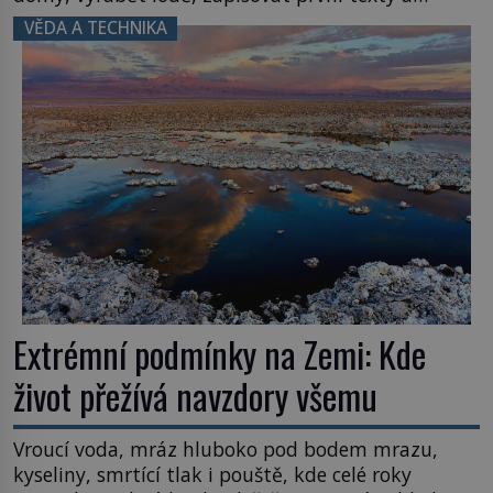
inspiroval řadu pověstí. Tato skromná, ale
VĚDA A TECHNIKA
užitečná rostlina provází člověka už tisíce let.
Většina lidí vnímá rákos jen jako obyčejnou kulisu
letního koupání. Stačí se však podívat […]
Extrémní podmínky na Zemi: Kde
život přežívá navzdory všemu
Vroucí voda, mráz hluboko pod bodem mrazu,
kyseliny, smrtící tlak i pouště, kde celé roky