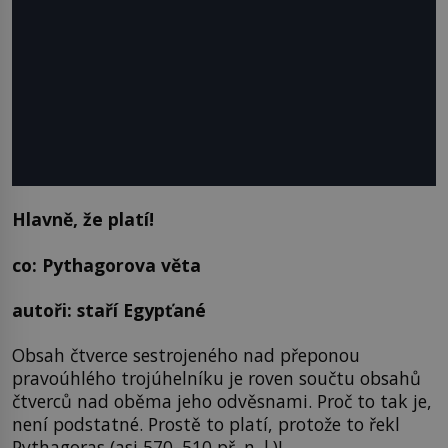
Hlavně, že platí!
co: Pythagorova věta
autoři: staří Egypťané
Obsah čtverce sestrojeného nad přeponou
pravoúhlého trojúhelníku je roven součtu obsahů
čtverců nad oběma jeho odvěsnami. Proč to tak je,
není podstatné. Prostě to platí, protože to řekl
Pythagoras (asi 570–510 př. n. l.)!