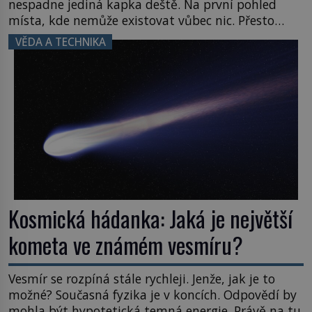
nespadne jediná kapka deště. Na první pohled
místa, kde nemůže existovat vůbec nic. Přesto
právě tady vědci objevují organismy, které
VĚDA A TECHNIKA
posouvají hranice života. Každý nový nález mění
naše představy o tom, co všechno dokáže příroda a
napovídá, kde bychom jednou […]
Kosmická hádanka: Jaká je největší
kometa ve známém vesmíru?
Vesmír se rozpíná stále rychleji. Jenže, jak je to
možné? Současná fyzika je v koncích. Odpovědí by
mohla být hypotetická temná energie. Právě na tu