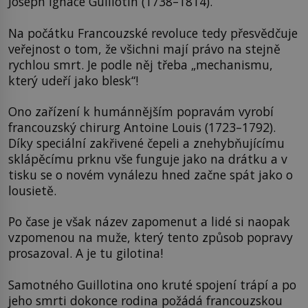
Joseph Ignace Guillotin (1738–1814).
Na počátku Francouzské revoluce tedy přesvědčuje
veřejnost o tom, že všichni mají právo na stejně
rychlou smrt. Je podle něj třeba „mechanismu,
který udeří jako blesk“!
Ono zařízení k humánnějším popravám vyrobí
francouzský chirurg Antoine Louis (1723–1792).
Díky speciální zakřivené čepeli a znehybňujícímu
sklápěcímu prknu vše funguje jako na drátku a v
tisku se o novém vynálezu hned začne spát jako o
lousietě.
Po čase je však název zapomenut a lidé si naopak
vzpomenou na muže, který tento způsob popravy
prosazoval. A je tu gilotina!
Samotného Guillotina ono kruté spojení trápí a po
jeho smrti dokonce rodina požádá francouzskou