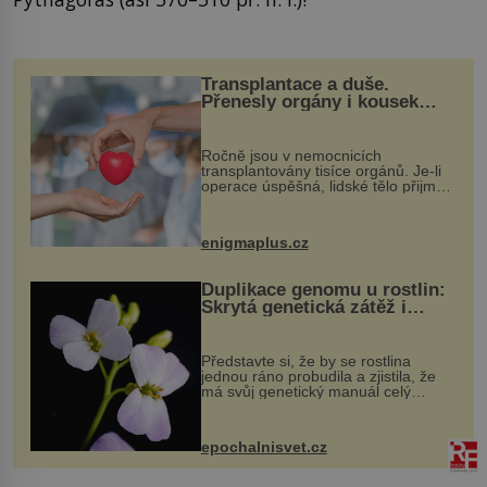
Transplantace a duše.
Přenesly orgány i kousek
osobnosti dárce?
Ročně jsou v nemocnicích
transplantovány tisíce orgánů. Je-li
operace úspěšná, lidské tělo přijme
darovaný orgán za své a pacient
může vést plnohodnotný život. Ale co
když při transplantaci nepřijímám...
enigmaplus.cz
Duplikace genomu u rostlin:
Skrytá genetická zátěž i
evoluční výhoda
Představte si, že by se rostlina
jednou ráno probudila a zjistila, že
má svůj genetický manuál celý
dvakrát. Přesně to se občas v
přírodě stane – a podle nového
výzkumu to může být pro druhy
epochalnisvet.cz
vstupenka...