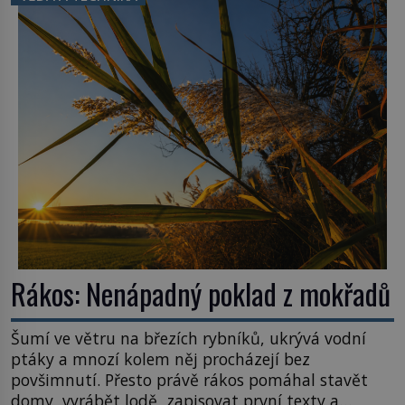
Rákos: Nenápadný poklad z mokřadů
Šumí ve větru na březích rybníků, ukrývá vodní
ptáky a mnozí kolem něj procházejí bez
povšimnutí. Přesto právě rákos pomáhal stavět
domy, vyrábět lodě, zapisovat první texty a