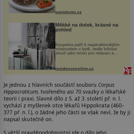
snazšího. Pljeskavica (10 porcí)
Možná jste ji ochutnali na dovolené v
bývalé Jugoslávii, lze ji vi...
panidomu.cz
Měkké na dotek, krásné na
pohled
Koupelna patří k nejatraktivnějším
místnostem v bytě, vedle ložnice
slouží jako místo pro relaxaci a
odpočinek. Koupelnový textil –
ručníky, osušky a koberečky –
mohou jako mávnutím kouzelného
rezidenceonline.cz
proutku...
Je jednou z hlavních součástí souboru
Corpus
Hippocraticum,
tvořeného asi 70 svazky o lékařské
teorii i praxi. Slavné dílo z 5. až 3. století př. n. l.
vychází z myšlenek otce lékařů Hippokrata (460–
377 př. n. l.), o žádné jeho části se však neví, že by ji
napsal skutečně on.
S větší pravděpodobnostní jde o dílo jeho