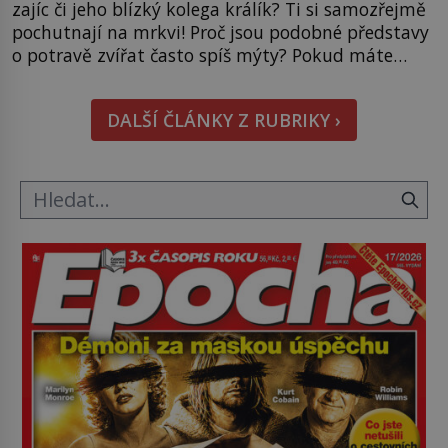
zajíc či jeho blízký kolega králík? Ti si samozřejmě
pochutnají na mrkvi! Proč jsou podobné představy
o potravě zvířat často spíš mýty? Pokud máte
doma králíka, mrkev mu dát můžete. A nejspíš mu
i bude chutnat, ovšem měl by ji mít jen jako
DALŠÍ ČLÁNKY Z RUBRIKY ›
občasný pamlsek. […]