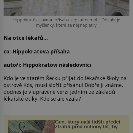
Hippokratés slavnou přísahu sepsat nemohl. Obsahuje
myšlenky, které za něj neplatily.
Na otce lékařů…
co: Hippokratova přísaha
autoři: Hippokratovi následovníci
Kdo je ve starém Řecku přijat do lékařské školy na
ostrově Kós, musí složit přísahu! Dobře ji známe,
dodnes je v upravené verzi jedním ze základů
lékařské etiky. Kde se ale vzala?
Gen, který naši lidští předci
ztratili před miliony let, by
mohl pomoci s léčbou