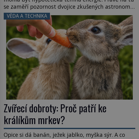
se zaměří pozornost dvojice zkušených astronomů.
Namísto ní ale objeví něco mnohem
VĚDA A TECHNIKA
hmatatelnějšího. Naprosto rekordní kometu!
Astronomové Pedro Bernardinelli a Gary Bernstein
mravenčí prací zkoumají archivní snímky v rámci
Průzkumu temné energie […]
Zvířecí dobroty: Proč patří ke
králíkům mrkev?
Opice si dá banán, ježek jablko, myška sýr. A co