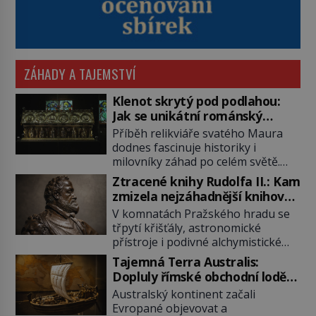
ZÁHADY A TAJEMSTVÍ
Klenot skrytý pod podlahou:
Jak se unikátní románský
poklad dostal do zapadlého
Příběh relikviáře svatého Maura
Bečova?
dodnes fascinuje historiky i
milovníky záhad po celém světě.
Tato románská zlatnická památka
Ztracené knihy Rudolfa II.: Kam
ze 13. století je po českých
zmizela nejzáhadnější knihovna
korunovačních klenotech druhým
Evropy?
V komnatách Pražského hradu se
nejcennějším movitým majetkem v
třpytí křišťály, astronomické
České republice. Přestože byl
přístroje i podivné alchymistické
klenot v roce 1985 po dramatickém
rukopisy. Císař Rudolf II.
pátrání kriminalistů úspěšně
Tajemná Terra Australis:
shromažďuje vše, co souvisí s
nalezen, jeho minulost stále
Dopluly římské obchodní lodě
tajemstvím přírody, hvězd i
obestírá hustá mlha. Otázky, jak
až do Austrálie?
Australský kontinent začali
lidského poznání. Jenže po jeho
přesně se tato […]
Evropané objevovat a
smrti se jeho slavné sbírky začínají