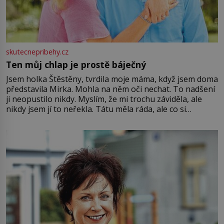
skutecnepribehy.cz
Ten můj chlap je prostě báječný
Jsem holka Štěstěny, tvrdila moje máma, když jsem doma
představila Mirka. Mohla na něm oči nechat. To nadšení
ji neopustilo nikdy. Myslím, že mi trochu záviděla, ale
nikdy jsem jí to neřekla. Tátu měla ráda, ale co si
pamatuji, tak jsme s Mirkem byli zamilovaní mnohem víc.
Jsme spolu moc rádi Tehdy byla jiná doba, když