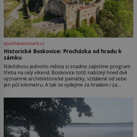
epochanacestach.cz
Historické Boskovice: Procházka od hradu k
zámku
Návštěvou jednoho města si snadno zajistíme program
třeba na celý víkend. Boskovice totiž nabízejí hned dvě
významné architektonické památky, vzdálené od sebe
jen půl kilometru. A tak se vydejme za hradem i za
zámkem do krásné jihomoravské krajiny. Trhová osada
Boskovice na okraji Drahanské vrchoviny vznikla někdy
ve13. století, a už v roce 1313 kronikáři zaznamenali