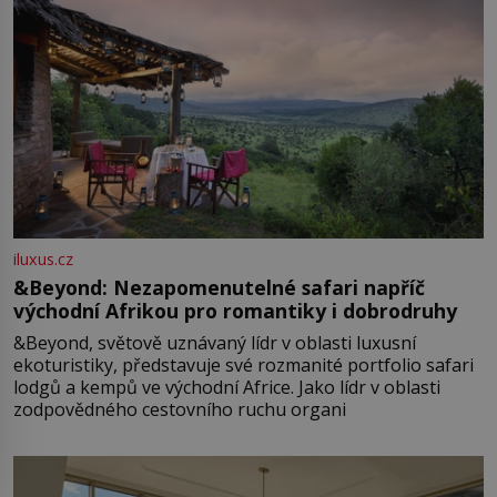
iluxus.cz
&Beyond: Nezapomenutelné safari napříč
východní Afrikou pro romantiky i dobrodruhy
&Beyond, světově uznávaný lídr v oblasti luxusní
ekoturistiky, představuje své rozmanité portfolio safari
lodgů a kempů ve východní Africe. Jako lídr v oblasti
zodpovědného cestovního ruchu organi