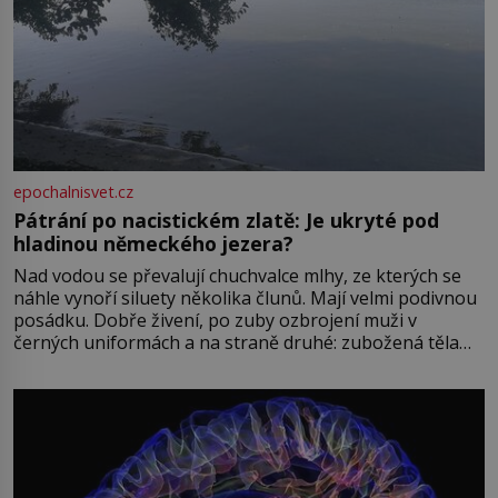
epochalnisvet.cz
Pátrání po nacistickém zlatě: Je ukryté pod
hladinou německého jezera?
Nad vodou se převalují chuchvalce mlhy, ze kterých se
náhle vynoří siluety několika člunů. Mají velmi podivnou
posádku. Dobře živení, po zuby ozbrojení muži v
černých uniformách a na straně druhé: zubožená těla
oblečená v chatrných vězeňských hadrech. Co tato
přízračná scéna znamená? Je jaro roku 1945, druhá
světová válka se chýlí ke konci. Jezero Stolpsee