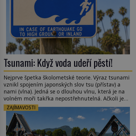
Tsunami: Když voda udeří pěstí!
Nejprve špetka školometské teorie. Výraz tsunami
vznikl spojením japonských slov tsu (přístav) a
nami (vlna). Jedná se o dlouhou vlnu, která je na
volném moři takřka nepostřehnutelná. Ačkoli je
vlnová délka tsunami i 300 kilometrů, výška vlny
ZAJÍMAVOSTI
na volném moři je maximálně 1,5 metru. Máme se
podobné obří vlny obávat i v Evropě? Vznik
tsunami si […]