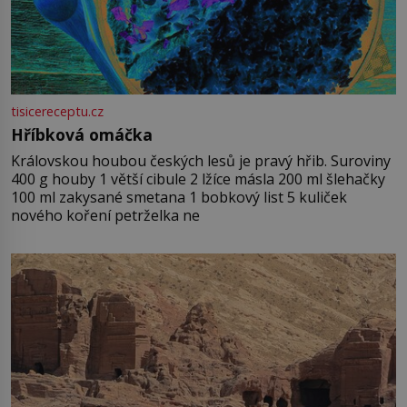
tisicereceptu.cz
Hříbková omáčka
Královskou houbou českých lesů je pravý hřib. Suroviny
400 g houby 1 větší cibule 2 lžíce másla 200 ml šlehačky
100 ml zakysané smetana 1 bobkový list 5 kuliček
nového koření petrželka ne