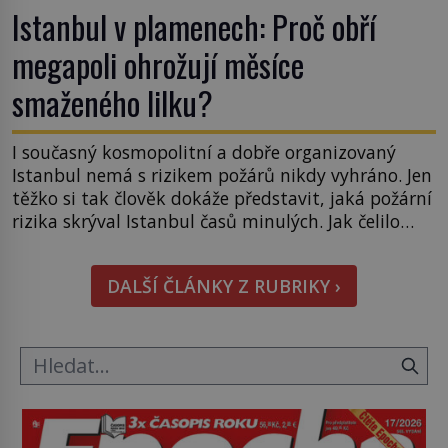
Istanbul v plamenech: Proč obří
megapoli ohrožují měsíce
smaženého lilku?
I současný kosmopolitní a dobře organizovaný
Istanbul nemá s rizikem požárů nikdy vyhráno. Jen
těžko si tak člověk dokáže představit, jaká požární
rizika skrýval Istanbul časů minulých. Jak čelilo
město v minulosti potenciální ohnivé katastrofě a
proč jsou zde stále tolik obávány měsíce
DALŠÍ ČLÁNKY Z RUBRIKY ›
smaženého lilku? První hasičský sbor se
v Istanbulu objevuje v roce 1714 a […]