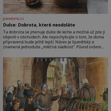
panidomu.cz
Dulce: Dobrota, které neodoláte
Ta dobrota se jmenuje dulce de leche a možná už jste ji
objevili v obchodech. Ale nepochybujte o tom, že doma
připravená bude ještě lepší. Název je španělský a
znamená jednoduše „mléčná sladkost“. Původ ovšem
není úplně jednoznačný, o autorství této receptury se
pře hned několik latinskoamerických zemí a k tomu
Francie, kde se traduje,