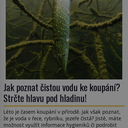
v nezaměstnanosti. Kam vás pozveme? Unikátní
hřbitov, který si vysloužil název „Veselý“, najdeme
v rumunské vesnici Sapanta, nedaleko hranic […]
Jak poznat čistou vodu ke koupání?
Strčte hlavu pod hladinu!
Léto je časem koupání v přírodě. Jak však poznat,
že je voda v řece, rybníku, jezeře čistá? Jistě, máte
možnost využít informace hygieniků či podrobit