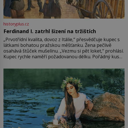
historyplus.cz
Ferdinand I. zatrhl šizení na tržištích
„Prvotřídní kvalita, dovoz z Itálie,“ přesvědčuje kupec s
látkami bohatou pražskou měšťanku. Žena pečlivě
osahává štůček mušelínu. „Vezmu si pět loket,“ prohlásí.
Kupec rychle naměří požadovanou délku. Pořádný kus
mu přitom zůstane za prsty… „Na šaty ho bude málo,
milostpaní. Stačí jenom na sukni,“ zhodnotí švadlena
množství růžového mušelínu. „Ošidili vás, podívejte.“
Vezme do ruky dřevěnou