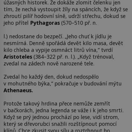
úžasných historek. Že dokáže zlomit čelenku jen
tím, že nechá vystoupit žíly na spáncích, že když se
zhroutí pilíř hodovní síně, udrží střechu, dokud se
jeho přítel
Pythagoras
(570–510 př. n.
l.) nedostane do bezpečí. „Jeho chuť k jídlu je
nesmírná. Denně spořádá devět kilo masa, devět
kilo chleba a vypije osmnáct litrů vína,“ tvrdí
Aristoteles
(384–322 př. n. l.). „Když trénoval,
zvedal na zádech nově narozené tele.
Zvedal ho každý den, dokud nedospělo
v mohutného býka,“ pokračuje v budování mýtu
Athenaeus.
Protože takový hrdina přece nemůže zemřít
v bačkorách, jedna legenda se váže i k jeho smrti.
Když se prý jednou prochází po lese, vidí strom,
který se dřevorubci snažili rozštípnout pomocí
klínů. Chce zkusit svou sílu a roztrhnout ho