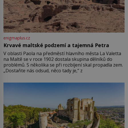
enigmaplus.cz
Krvavé maltské podzemí a tajemná Petra
V oblasti Paola na předměstí hlavního města La Valetta
na Maltě se v roce 1902 dostala skupina dělníků do
problémů. S několika se při rozbíjení skal propadla zem.
„Dostaňte nás odsud, něco tady je,“ z