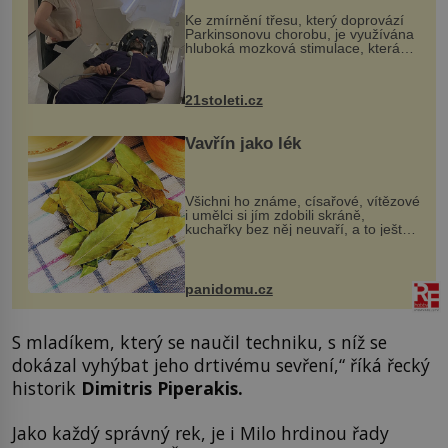
„helmy“
Ke zmírnění třesu, který doprovází
Parkinsonovu chorobu, je využívána
hluboká mozková stimulace, která
však vyžaduje vysoce invazivní
zákrok. Ultrazvuk zase není vhodný
k dostatečně přesnému zacílení ...
21stoleti.cz
Vavřín jako lék
Všichni ho známe, císařové, vítězové
i umělci si jím zdobili skráně,
kuchařky bez něj neuvaří, a to ještě
nevíte, že bobkový list může výrazně
zmírnit některé naše neduhy.
Obsahuje v malém množství ně...
panidomu.cz
S mladíkem, který se naučil techniku, s níž se
dokázal vyhýbat jeho drtivému sevření,“ říká řecký
historik
Dimitris Piperakis.
Jako každý správný rek, je i Milo hrdinou řady