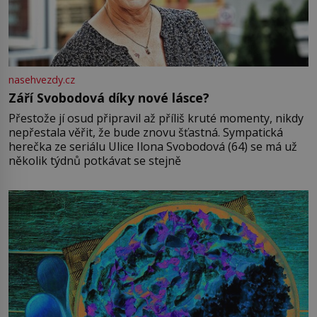
nasehvezdy.cz
Září Svobodová díky nové lásce?
Přestože jí osud připravil až příliš kruté momenty, nikdy
nepřestala věřit, že bude znovu šťastná. Sympatická
herečka ze seriálu Ulice Ilona Svobodová (64) se má už
několik týdnů potkávat se stejně