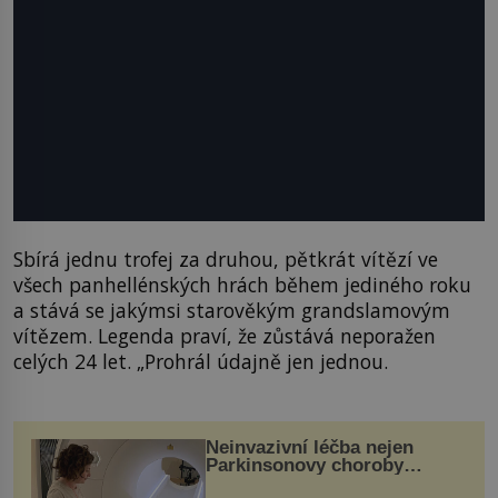
Sbírá jednu trofej za druhou, pětkrát vítězí ve
všech panhellénských hrách během jediného roku
a stává se jakýmsi starověkým grandslamovým
vítězem. Legenda praví, že zůstává neporažen
celých 24 let. „Prohrál údajně jen jednou.
Neinvazivní léčba nejen
Parkinsonovy choroby
pomocí ultrazvukové