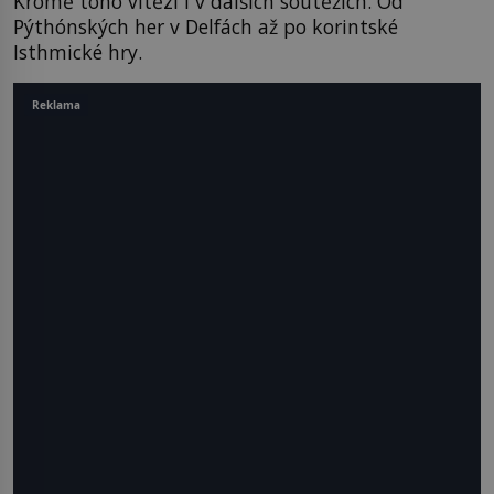
Kromě toho vítězí i v dalších soutěžích. Od
Pýthónských her v Delfách až po korintské
Isthmické hry.
Reklama