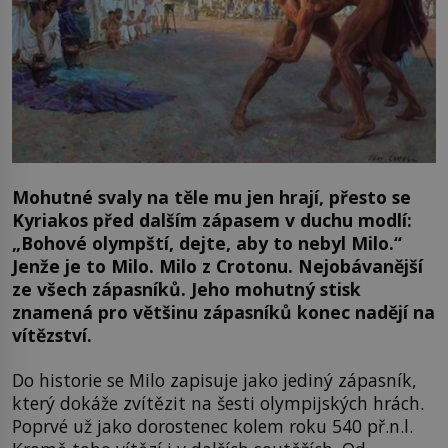
Mohutné svaly na těle mu jen hrají, přesto se
Kyriakos před dalším zápasem v duchu modlí:
„Bohové olympští, dejte, aby to nebyl Milo.“
Jenže je to Milo. Milo z Crotonu. Nejobávanější
ze všech zápasníků. Jeho mohutný stisk
znamená pro většinu zápasníků konec nadějí na
vítězství.
Do historie se Milo zapisuje jako jediný zápasník,
který dokáže zvítězit na šesti olympijských hrách.
Poprvé už jako dorostenec kolem roku 540 př.n.l.