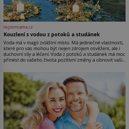
nejsemsama.cz
Kouzlení s vodou z potoků a studánek
Voda má v magii zvláštní místo. Má jedinečné vlastnosti,
které pro vás mohou být nejen zdrojem osvěžení, ale i
duchovní síly a léčení. Voda z potoků a studánek má moc
přinést do vašeho života pozitivní změny a obnovit vaši
energii. Využitím těchto přírodních zdrojů v magii
můžete obohatit své rituály a přinést do svého života
větší harmonii a klid. Je důležité