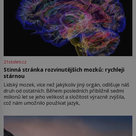
21stoleti.cz
Stinná stránka rozvinutějších mozků: rychleji
stárnou
Lidský mozek, více než jakýkoliv jiný orgán, odlišuje náš
druh od ostatních. Během posledních přibližně sedmi
milionů let se jeho velikost a složitost výrazně zvýšila,
což nám umožnilo používat jazyk,