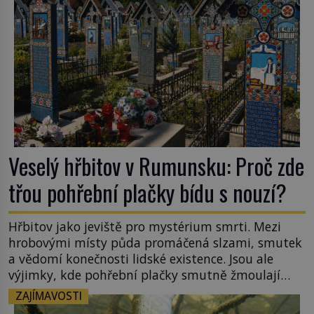
Veselý hřbitov v Rumunsku: Proč zde
třou pohřební plačky bídu s nouzí?
Hřbitov jako jeviště pro mystérium smrti. Mezi
hrobovými místy půda promáčená slzami, smutek
a vědomí konečnosti lidské existence. Jsou ale
výjimky, kde pohřební plačky smutně žmoulají
kapesníky nikoli při smutečním obřadu, ale při
ZAJÍMAVOSTI
pohledu na výši vyměřené podpory