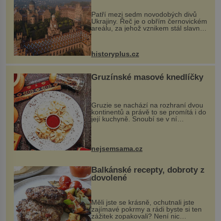
Patří mezi sedm novodobých divů
Ukrajiny. Řeč je o obřím černovickém
areálu, za jehož vznikem stál slavný
český architekt Josef Hlávka. Ten si
na něm dal mimořádně záležet. Jeho
stavební plány by při ...
historyplus.cz
Gruzínské masové knedlíčky
Gruzie se nachází na rozhraní dvou
kontinentů a právě to se promítá i do
její kuchyně. Snoubí se v ní
evropské a asijské chutě a díky tomu
vznikají rozmanité a chuťově bohaté
pokrmy, které rozhodně st...
nejsemsama.cz
Balkánské recepty, dobroty z
dovolené
Měli jste se krásně, ochutnali jste
zajímavé pokrmy a rádi byste si ten
zážitek zopakovali? Není nic