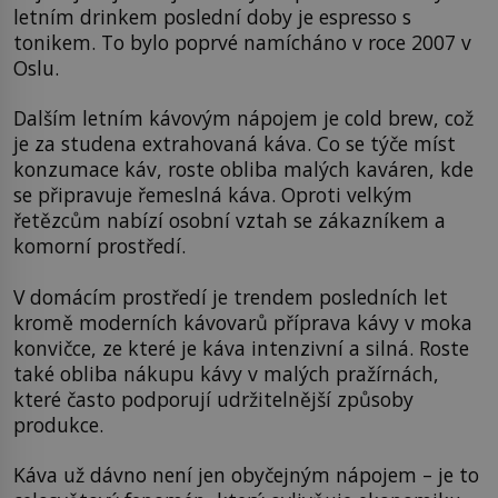
letním drinkem poslední doby je espresso s
tonikem. To bylo poprvé namícháno v roce 2007 v
Oslu.
Dalším letním kávovým nápojem je cold brew, což
je za studena extrahovaná káva. Co se týče míst
konzumace káv, roste obliba malých kaváren, kde
se připravuje řemeslná káva. Oproti velkým
řetězcům nabízí osobní vztah se zákazníkem a
komorní prostředí.
V domácím prostředí je trendem posledních let
kromě moderních kávovarů příprava kávy v moka
konvičce, ze které je káva intenzivní a silná. Roste
také obliba nákupu kávy v malých pražírnách,
které často podporují udržitelnější způsoby
produkce.
Káva už dávno není jen obyčejným nápojem – je to