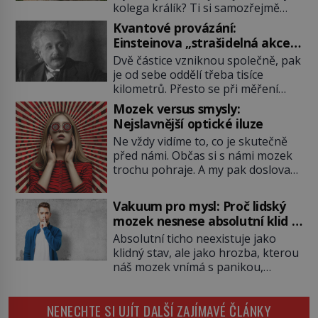
kolega králík? Ti si samozřejmě
pochutnají na mrkvi! Proč jsou
Kvantové provázání:
podobné představy o potravě
Einsteinova „strašidelná akce
zvířat často spíš mýty? Pokud máte
na dálku“ dál mate i fascinuje
Dvě částice vzniknou společně, pak
doma králíka, mrkev mu dát
vědce
je od sebe oddělí třeba tisíce
můžete. A nejspíš mu i bude
kilometrů. Přesto se při měření
chutnat, ovšem měl by ji mít jen
chovají, jako by mezi nimi
jako občasný pamlsek. […]
Mozek versus smysly:
existovalo neviditelné pouto. Albert
Nejslavnější optické iluze
Einstein tomu s jistou dávkou
Ne vždy vidíme to, co je skutečně
ironie říká „strašidelná akce na
před námi. Občas si s námi mozek
dálku“ a dlouhá desetiletí věří, že
trochu pohraje. A my pak doslova
musí existovat jednodušší
nevěříme vlastním očím! Jak
vysvětlení. Moderní experimenty
vznikají ty nejpodivnější optické
však ukazují, že kvantový svět
Vakuum pro mysl: Proč lidský
iluze? Soustřeď se na to hlavní!
funguje jinak, než […]
mozek nesnese absolutní klid a
TROXLERŮV EFEKT Náš mozek
začne si vymýšlet horory
Absolutní ticho neexistuje jako
zvládne zpracovat hodně informací.
klidný stav, ale jako hrozba, kterou
Všechny na světě ale nikoliv, musí
náš mozek vnímá s panikou,
si vybírat! Jak to dělá? Když se […]
protože bez vnějších podnětů
začne okamžitě produkovat vlastní
NENECHTE SI UJÍT DALŠÍ ZAJÍMAVÉ ČLÁNKY
děsivé iluze. Představte si místnost,