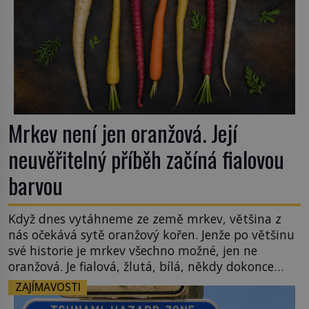
Mrkev není jen oranžová. Její
neuvěřitelný příběh začíná fialovou
barvou
Když dnes vytáhneme ze země mrkev, většina z
nás očekává sytě oranžový kořen. Jenže po většinu
své historie je mrkev všechno možné, jen ne
oranžová. Je fialová, žlutá, bílá, někdy dokonce
téměř černá. Až díky stovkám let pečlivého
ZAJÍMAVOSTI
šlechtění se z ní stává zelenina, bez které si českou