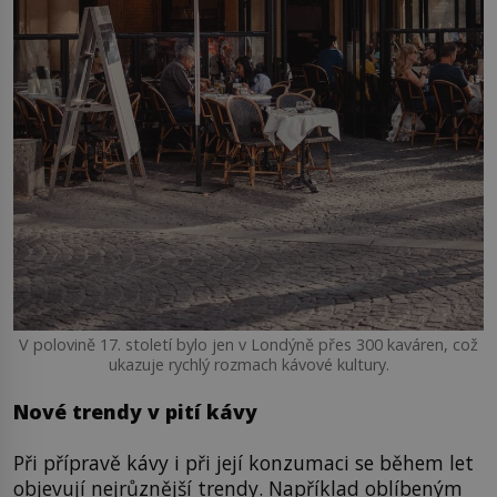
V polovině 17. století bylo jen v Londýně přes 300 kaváren, což
ukazuje rychlý rozmach kávové kultury.
Nové trendy v pití kávy
Při přípravě kávy i při její konzumaci se během let
objevují nejrůznější trendy. Například oblíbeným