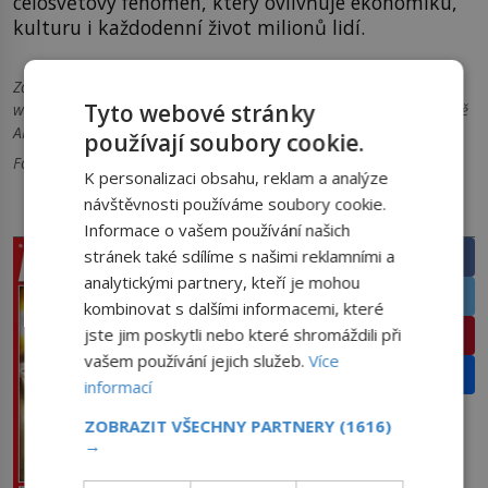
celosvětový fenomén, který ovlivňuje ekonomiku,
kulturu i každodenní život milionů lidí.
Zdroje informací:
www.worldcoffeeportal.com,
Tyto webové stránky
www.perfectdailygrind.com, www.sca.coffee, www.fao.org, částečně
AI, www.ncausa.org
používají soubory cookie.
Foto: Pixabay
K personalizaci obsahu, reklam a analýze
návštěvnosti používáme soubory cookie.
PRÁVĚ V PRODEJI
SDÍLEJTE ČLÁNEK
Informace o vašem používání našich
stránek také sdílíme s našimi reklamními a
Facebook
analytickými partnery, kteří je mohou
Twitter
kombinovat s dalšími informacemi, které
jste jim poskytli nebo které shromáždili při
Pinterest
vašem používání jejich služeb.
Více
Email
informací
ZOBRAZIT VŠECHNY PARTNERY
(1616)
→