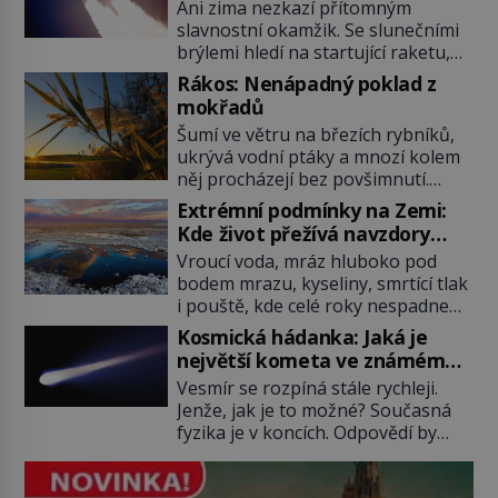
nejslavnějších raketoplánů
Ani zima nezkazí přítomným
slavnostní okamžik. Se slunečními
brýlemi hledí na startující raketu,
která má do vesmíru vynést kromě
Rákos: Nenápadný poklad z
posádky také obyčejnou učitelku.
mokřadů
Po několika sekundách všem
Šumí ve větru na březích rybníků,
ztuhnou úsměvy, stroj totiž
ukrývá vodní ptáky a mnozí kolem
exploduje. Jejich konstrukce není
něj procházejí bez povšimnutí.
z levného kraje, daňové poplatníky
Přesto právě rákos pomáhal stavět
stojí miliardy dolarů. Na druhou
Extrémní podmínky na Zemi:
domy, vyrábět lodě, zapisovat první
stranu zvládnou jen představitelné
Kde život přežívá navzdory
texty a inspiroval řadu pověstí.
věci. Na malé kousky Název:
všemu
Vroucí voda, mráz hluboko pod
Tato skromná, ale užitečná
Columbia První […]
bodem mrazu, kyseliny, smrtící tlak
rostlina provází člověka už tisíce
i pouště, kde celé roky nespadne
let. Většina lidí vnímá rákos jen jako
jediná kapka deště. Na první
obyčejnou kulisu letního koupání.
Kosmická hádanka: Jaká je
pohled místa, kde nemůže
Stačí se však podívat […]
největší kometa ve známém
existovat vůbec nic. Přesto právě
vesmíru?
Vesmír se rozpíná stále rychleji.
tady vědci objevují organismy,
Jenže, jak je to možné? Současná
které posouvají hranice života.
fyzika je v koncích. Odpovědí by
Každý nový nález mění naše
mohla být hypotetická temná
představy o tom, co všechno
energie. Právě na tu se zaměří
dokáže příroda a napovídá, kde