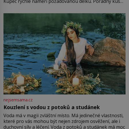
Kupec rychle naměří požadovanou délku. Pořádný kus
mu přitom zůstane za prsty… „Na šaty ho bude málo,
milostpaní. Stačí jenom na sukni,“ zhodnotí švadlena
množství růžového mušelínu. „Ošidili vás, podívejte.“
Vezme do ruky dřevěnou
nejsemsama.cz
Kouzlení s vodou z potoků a studánek
Voda má v magii zvláštní místo. Má jedinečné vlastnosti,
které pro vás mohou být nejen zdrojem osvěžení, ale i
duchovní síly a léčení. Voda z potoků a studánek má moc