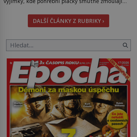
výjimky, kde pohřební plačky smutně žmoulají
kapesníky nikoli při smutečním obřadu, ale při
pohledu na výši vyměřené podpory
DALŠÍ ČLÁNKY Z RUBRIKY ›
v nezaměstnanosti. Kam vás pozveme? Unikátní
hřbitov, který si vysloužil název „Veselý“, najdeme
v rumunské vesnici Sapanta, nedaleko hranic […]