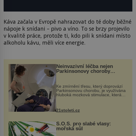
Káva začala v Evropě nahrazovat do té doby běžné
nápoje k snídani – pivo a víno. To se brzy projevilo
v kvalitě práce, protože ti, kdo pili k snídani místo
alkoholu kávu, měli více energie.
Neinvazivní léčba nejen
Parkinsonovy choroby
pomocí ultrazvukové
„helmy“
Ke zmírnění třesu, který doprovází
Parkinsonovu chorobu, je využívána
hluboká mozková stimulace, která
však vyžaduje vysoce invazivní
zákrok. Ultrazvuk zase není vhodný
k dostatečně přesnému zacílení ...
21stoleti.cz
S.O.S. pro slabé vlasy:
mořská sůl