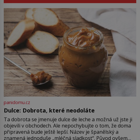
kde zmizí veškerý šum světa. Žádné
auta, žádný šepot, nic. Místo
vytoužené oázy klidu však
okamžitě nastoupí hluboké
znepokojení. Lidská mysl je totiž
evolučně nastavena na neustálý
[…]
panidomu.cz
Dulce: Dobrota, které neodoláte
Ta dobrota se jmenuje dulce de leche a možná už jste ji
objevili v obchodech. Ale nepochybujte o tom, že doma
připravená bude ještě lepší. Název je španělský a
znamená jednoduše „mléčná sladkost“. Původ ovšem