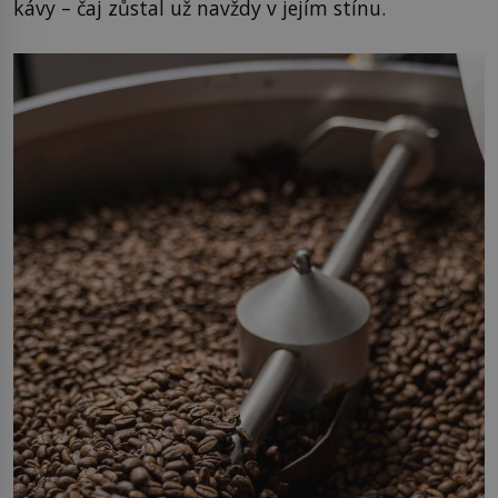
kávy – čaj zůstal už navždy v jejím stínu.