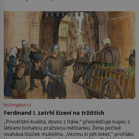
není úplně jednoznačný, o autorství této receptury se
pře hned několik latinskoamerických zemí a k tomu
Francie, kde se traduje,
historyplus.cz
Ferdinand I. zatrhl šizení na tržištích
„Prvotřídní kvalita, dovoz z Itálie,“ přesvědčuje kupec s
látkami bohatou pražskou měšťanku. Žena pečlivě
osahává štůček mušelínu. „Vezmu si pět loket,“ prohlásí.