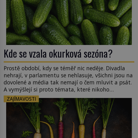
Kde se vzala okurková sezóna?
Prostě období, kdy se téměř nic neděje. Divadla
nehrají, v parlamentu se nehlasuje, všichni jsou na
dovolené a média tak nemají o čem mluvit a psát.
A vymýšlejí si proto témata, které nikoho
nezajímají. Proč je však ona letní doba spojovaná
ZAJÍMAVOSTI
zrovna s okurkami? Okurkovou sezónu známe už
od poloviny 19. století, ovšem jako Češi […]