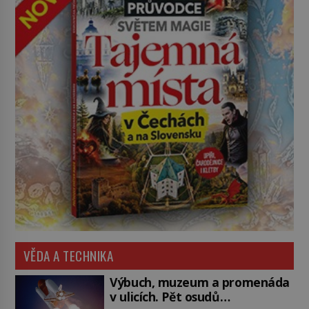
VĚDA A TECHNIKA
Výbuch, muzeum a promenáda
v ulicích. Pět osudů