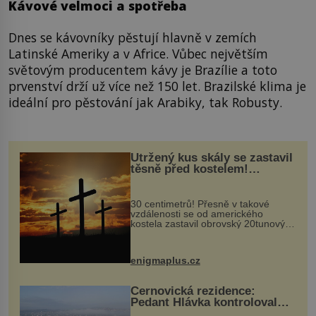
Kávové velmoci a spotřeba
Dnes se kávovníky pěstují hlavně v zemích
Latinské Ameriky a v Africe. Vůbec největším
světovým producentem kávy je Brazílie a toto
prvenství drží už více než 150 let. Brazilské klima je
ideální pro pěstování jak Arabiky, tak Robusty.
Utržený kus skály se zastavil
těsně před kostelem!
Ochránila ho boží síla?
30 centimetrů! Přesně v takové
vzdálenosti se od amerického
kostela zastavil obrovský 20tunový
balvan, který se v květnu 2014
nečekaně odtrhl od nedaleké skály
při její demolici. Podle místních stojí
enigmaplus.cz
...
Černovická rezidence:
Pedant Hlávka kontroloval
každou cihlu