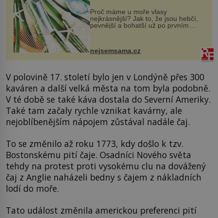
Proč máme u moře vlasy
nejkrásnější? Jak to, že jsou hebčí,
pevnější a bohatší už po prvním
vykoupání? Protože sůl obsažená v
mořské vodě má blahodárný vliv.
Nejen na tělo a pokožku, ale i na
nejsemsama.cz
vlasy. ...
V polovině 17. století bylo jen v Londýně přes 300
kaváren a další velká města na tom byla podobně.
V té době se také káva dostala do Severní Ameriky.
Také tam začaly rychle vznikat kavárny, ale
nejoblíbenějším nápojem zůstával nadále čaj.
To se změnilo až roku 1773, kdy došlo k tzv.
Bostonskému pití čaje. Osadníci Nového světa
tehdy na protest proti vysokému clu na dovážený
čaj z Anglie naházeli bedny s čajem z nákladních
lodí do moře.
Tato událost změnila americkou preferenci pití