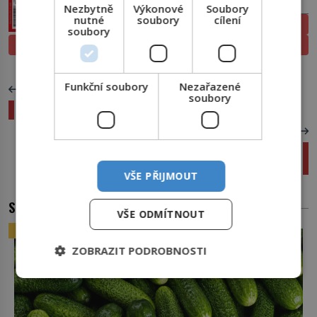
PŘEDPLATNÉ
Nezbytně
Výkonové
Soubory
nutné
soubory
cílení
ELEKTRONICKÉ
soubory
PROLISTOVAT
TIŠTĚNÉ
Funkční soubory
Nezařazené
PŘEDCHOZÍ ČLÁNEK
soubory
Čich: Nejmocnější spouštěč emocí
DALŠÍ ČLÁNEK
Od družic k mravencům: Jak se předpovídá
počasí?
VŠE PŘIJMOUT
SOUVISEJÍCÍ ČLÁNKY
VŠE ODMÍTNOUT
ZAJÍMAVOSTI
ZOBRAZIT PODROBNOSTI