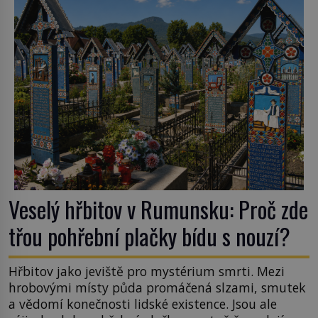
podobné obří vlny obávat i v Evropě? Vznik
tsunami si […]
Veselý hřbitov v Rumunsku: Proč zde
třou pohřební plačky bídu s nouzí?
Hřbitov jako jeviště pro mystérium smrti. Mezi
hrobovými místy půda promáčená slzami, smutek
a vědomí konečnosti lidské existence. Jsou ale