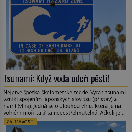
zahradu ani nedokážeme představit. Její příběh je
[…]
Tsunami: Když voda udeří pěstí!
Nejprve špetka školometské teorie. Výraz tsunami
vznikl spojením japonských slov tsu (přístav) a
nami (vlna). Jedná se o dlouhou vlnu, která je na
volném moři takřka nepostřehnutelná. Ačkoli je
vlnová délka tsunami i 300 kilometrů, výška vlny
ZAJÍMAVOSTI
na volném moři je maximálně 1,5 metru. Máme se