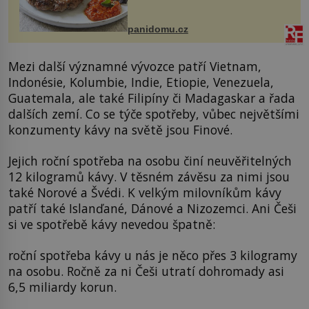
snazšího. Pljeskavica (10 porcí)
Možná jste ji ochutnali na dovolené v
bývalé Jugoslávii, lze ji vi...
panidomu.cz
Mezi další významné vývozce patří Vietnam,
Indonésie, Kolumbie, Indie, Etiopie, Venezuela,
Guatemala, ale také Filipíny či Madagaskar a řada
dalších zemí. Co se týče spotřeby, vůbec největšími
konzumenty kávy na světě jsou Finové.
Jejich roční spotřeba na osobu činí neuvěřitelných
12 kilogramů kávy. V těsném závěsu za nimi jsou
také Norové a Švédi. K velkým milovníkům kávy
patří také Islanďané, Dánové a Nizozemci. Ani Češi
si ve spotřebě kávy nevedou špatně:
roční spotřeba kávy u nás je něco přes 3 kilogramy
na osobu. Ročně za ni Češi utratí dohromady asi
6,5 miliardy korun.