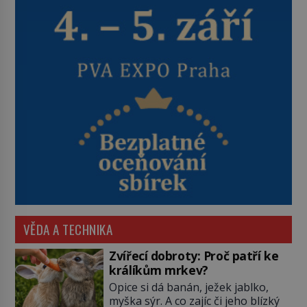
VĚDA A TECHNIKA
Zvířecí dobroty: Proč patří ke
králíkům mrkev?
Opice si dá banán, ježek jablko,
myška sýr. A co zajíc či jeho blízký