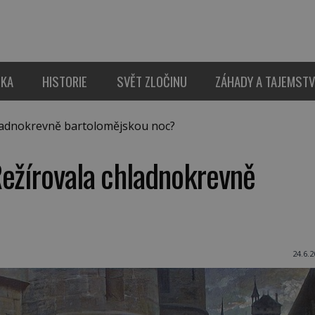
IKA
HISTORIE
SVĚT ZLOČINU
ZÁHADY A TAJEMSTV
ladnokrevně bartolomějskou noc?
Režírovala chladnokrevně
24.6.2