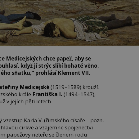
čce Medicejských chce papež, aby se
uhlasí, když jí strýc slíbí bohaté věno.
ého sňatku,“ prohlásí Klement VII.
ateřiny Medicejské
(1519–1589) krouží.
uzského krále
Františka I.
(1494–1547),
ž v jejích pěti letech.
 vzestup Karla V. (římského císaře – pozn.
 s hlavou církve a vzájemné spojenectví
em papežovy neteře se členem rodu