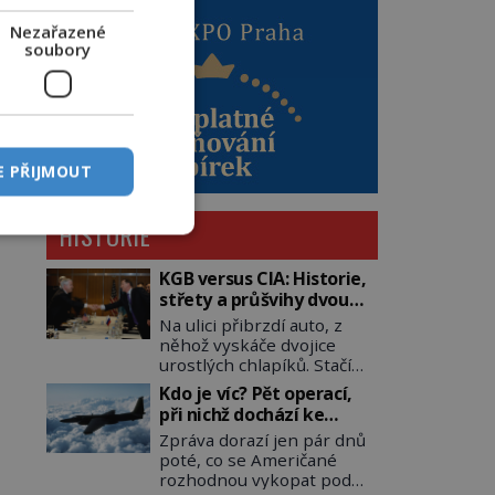
Nezařazené
soubory
E PŘIJMOUT
HISTORIE
KGB versus CIA: Historie,
střety a průšvihy dvou
nejznámějších tajných
Na ulici přibrzdí auto, z
služeb historie
něhož vyskáče dvojice
urostlých chlapíků. Stačí
pár vteřin a už agresivně
Kdo je víc? Pět operací,
buší na dveře. O další
při nichž dochází ke
okamžik později vlečou
střetu obou tajných
Zpráva dorazí jen pár dnů
nebožáka do auta, a pak už
služeb
poté, co se Američané
ho nikdy nikdo nespatří.
rozhodnou vykopat pod
Dostal se totiž do rukou