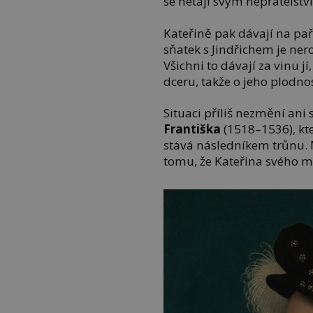
se netají svým nepřátelství
Kateřině pak dávají na pař
sňatek s Jindřichem je ner
Všichni to dávají za vinu j
dceru, takže o jeho plodno
Situaci příliš nezmění ani 
Františka
(1518–1536), kte
stává následníkem trůnu. 
tomu, že Kateřina svého 