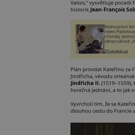
Valois,“ vysvětluje pozad
historik
Jean-François So
Neinvazivní lé
nejen Parkinso
choroby pomoc
ultrazvukové „
21stoleti.cz
Plán provdat Kateřinu za 
Jindřicha, vévodu orleáns
Jindřicha II.
(1519–1559), 
horečná jednání, a to jak of
Vyvrcholí tím, že se Kateři
dlouhou cestu do Francie a