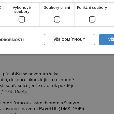
é
Výkonové
Soubory cílení
Funkční soubory
soubory
ODROBNOSTI
VŠE ODMÍTNOUT
VŠ
eřině výhodný sňatek. FOTO: Sebastiano del
ative Commons/Public domain
 působišti se novomanželka
milá, dokonce okouzlující a rozhodně
tí současníci. Jenže už o rok později
.
(1478–1534).
ví mezi francouzským dvorem a Svatým
ův zástupce na zemi
Pavel III.
(1468–1549)