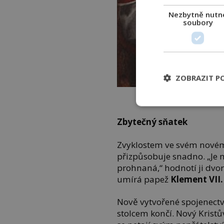
Nezbytně nutn
soubory
ZOBRAZIT P
Klement VII. sjedná Kat
Piombo/Cre
Zbytečný sňatek
Zvyklostem ve svém novém
přizpůsobuje snadno. „Je 
prohnaná,“ hodnotí ji dvorš
umírá papež
Klement VII
Nově vytvořené spojenect
stolcem končí. Nový Krist