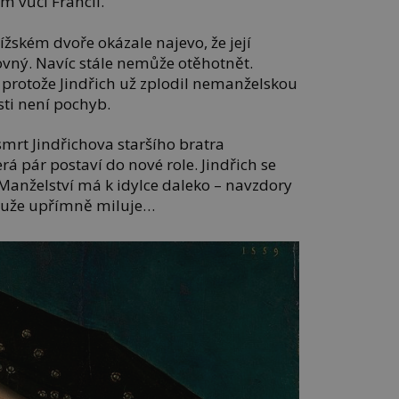
m vůči Francii.
ížském dvoře okázale najevo, že její
ovný. Navíc stále nemůže otěhotnět.
í, protože Jindřich už zplodil nemanželskou
sti není pochyb.
smrt Jindřichova staršího bratra
rá pár postaví do nové role. Jindřich se
Manželství má k idylce daleko – navzdory
muže upřímně miluje…