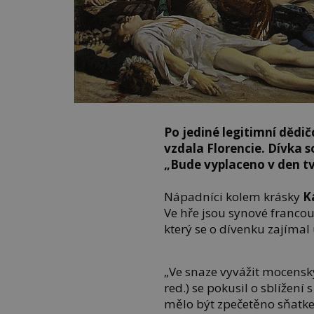
Po jediné legitimní dědi
vzdala Florencie. Dívka so
„Bude vyplaceno v den tv
Nápadníci kolem krásky
K
Ve hře jsou synové franco
který se o dívenku zajímal u
„Ve snaze vyvážit mocenský
red.) se pokusil o sblížení
mělo být zpečetěno sňatk