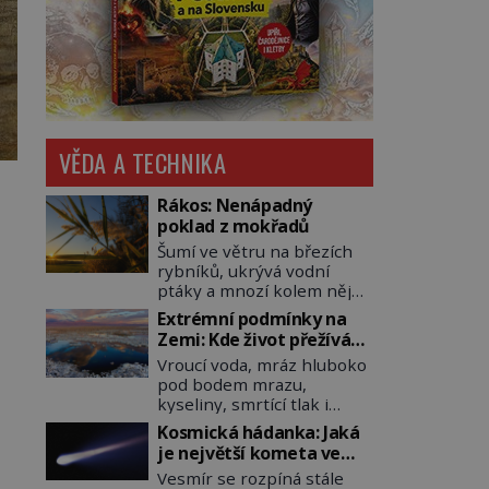
VĚDA A TECHNIKA
Rákos: Nenápadný
poklad z mokřadů
Šumí ve větru na březích
rybníků, ukrývá vodní
ptáky a mnozí kolem něj
procházejí bez povšimnutí.
Extrémní podmínky na
Přesto právě rákos
Zemi: Kde život přežívá
pomáhal stavět domy,
navzdory všemu
Vroucí voda, mráz hluboko
vyrábět lodě, zapisovat
pod bodem mrazu,
první texty a inspiroval
kyseliny, smrtící tlak i
řadu pověstí. Tato
pouště, kde celé roky
skromná, ale užitečná
Kosmická hádanka: Jaká
nespadne jediná kapka
rostlina provází člověka už
je největší kometa ve
deště. Na první pohled
tisíce let. Většina lidí vnímá
známém vesmíru?
Vesmír se rozpíná stále
místa, kde nemůže
rákos jen jako obyčejnou