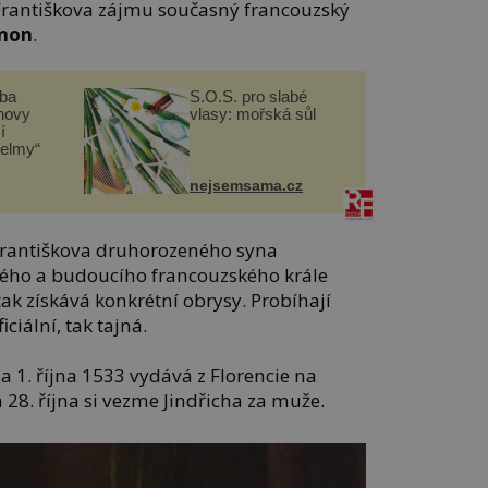
í Františkova zájmu současný francouzský
lnon
.
čba
S.O.S. pro slabé
novy
vlasy: mořská sůl
í
helmy“
nejsemsama.cz
Františkova druhorozeného syna
kého a budoucího francouzského krále
tak získává konkrétní obrysy. Probíhají
iciální, tak tajná.
na 1. října 1533 vydává z Florencie na
 28. října si vezme Jindřicha za muže.